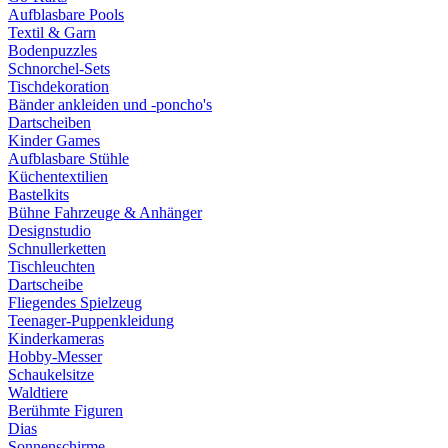
Aufblasbare Pools
Textil & Garn
Bodenpuzzles
Schnorchel-Sets
Tischdekoration
Bänder ankleiden und -poncho's
Dartscheiben
Kinder Games
Aufblasbare Stühle
Küchentextilien
Bastelkits
Bühne Fahrzeuge & Anhänger
Designstudio
Schnullerketten
Tischleuchten
Dartscheibe
Fliegendes Spielzeug
Teenager-Puppenkleidung
Kinderkameras
Hobby-Messer
Schaukelsitze
Waldtiere
Berühmte Figuren
Dias
Sonnenschirme