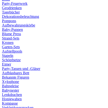
Party-Feuerwerk
Geodrienken
Tagebücher
Dekorationsbeleuchtung
Pompons
Aufbewahrungskörbe
Baby-Puppen
Blume Press
Strand-Sets
Kronen
Garten-Sets
Aufstellpools
Stapeln
Schöpfnetze
Eimer
Party-Tassen und -Gläser
Aufblasbares Bett
Bekannte Figuren
Xylophone
Bahngleise
Babynester
Lenkdrachen
Honigwaben
Kompasse
Verkleidungsmasken