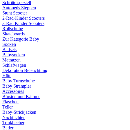
Schritte speziell
Autopeds Steppen
Stunt Scooter
2-Rad-Kinder Scooters
3-Rad Kinder Scooters
Rollschuhe
Skateboards
Zur Kategorie Baby
Socken
Badsets
Babysocken
Matratzen
Schlafwagen
Dekoration Beleuchtung
Hüte
Baby Turnschuhe
Baby Strampler
Accessoires
Bürsten und Kämme
Flaschen
Teller
Baby-Strickjacken
Nachtlichter
Trinkbecher
Bäder