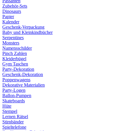
Passanten
Zubehör-Sets
Dinosaurs
Papier
Kalender
Geschenk-Verpackung
Baby und Kleinkindbücher
Serpentines
Monsters
Namensschilder
Pinch Zahlen
Kleiderbügel
Gym Taschen
Party-Dekoration
Geschenk-Dekoration
Poppenwagens
Dekorative Materialien
Party-Logen
Ballon-Pumpen
Skateboards
Hüte
Stempel
Lernen Rätsel
Stirnbänder
Spieltelefone