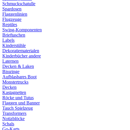
Schmuckschatulle
Spardosen
Flaggenlinien
Flugzeuge
Reptiles
Swing-Komponenten
Brieftaschen
Labels
Kinderstühle
Dekoratiematerialen
Kinderbücher andere
Laternen
Decken & Laken
Bissringe
Aufblasbares Boot
Monstertrucks
Decken
Kastagnetten
Röcke und Tutus
Flaggen und Banner
Tauch Spielzeug
Transformers
Notizblöcke
Schals
Go-Karts