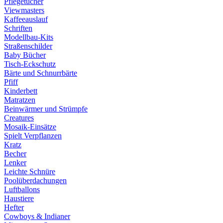
Pflegetücher
Viewmasters
Kaffeeauslauf
Schriften
Modellbau-Kits
Straßenschilder
Baby Bücher
Tisch-Eckschutz
Bärte und Schnurrbärte
Pfiff
Kinderbett
Matratzen
Beinwärmer und Strümpfe
Creatures
Mosaik-Einsätze
Spielt Verpflanzen
Kratz
Becher
Lenker
Leichte Schnüre
Poolüberdachungen
Luftballons
Haustiere
Hefter
Cowboys & Indianer