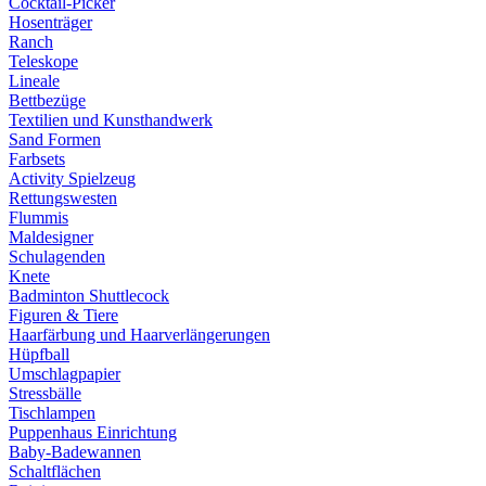
Cocktail-Picker
Hosenträger
Ranch
Teleskope
Lineale
Bettbezüge
Textilien und Kunsthandwerk
Sand Formen
Farbsets
Activity Spielzeug
Rettungswesten
Flummis
Maldesigner
Schulagenden
Knete
Badminton Shuttlecock
Figuren & Tiere
Haarfärbung und Haarverlängerungen
Hüpfball
Umschlagpapier
Stressbälle
Tischlampen
Puppenhaus Einrichtung
Baby-Badewannen
Schaltflächen