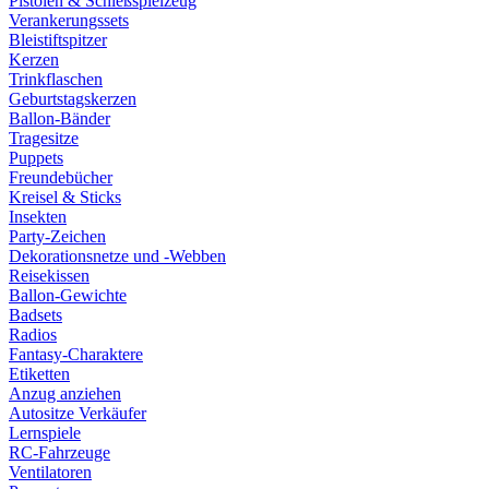
Pistolen & Schießspielzeug
Verankerungssets
Bleistiftspitzer
Kerzen
Trinkflaschen
Geburtstagskerzen
Ballon-Bänder
Tragesitze
Puppets
Freundebücher
Kreisel & Sticks
Insekten
Party-Zeichen
Dekorationsnetze und -Webben
Reisekissen
Ballon-Gewichte
Badsets
Radios
Fantasy-Charaktere
Etiketten
Anzug anziehen
Autositze Verkäufer
Lernspiele
RC-Fahrzeuge
Ventilatoren