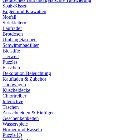
Gefälschtes Blut und gefälschte Tätowierung
Spaß-Kissen
Bögen und Krawatten
Notfall
Strickleitern
Laufräder
Brotdosen
Umhängetaschen
Schwimmbadfilter
Bleistifte
Tierwelt
Puzzles
Flaschen
Dekoration Beleuchtung
Kaufladen & Zubehör
Triebwagen
Kuscheldecke
Chlortreiber
Interactive
Taschen
Ausschneiden & Einfügen
Geschenketiketten
Wasserspiele
Hörner und Rasseln
Puzzle IQ