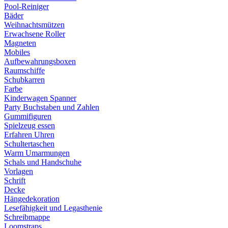
Pool-Reiniger
Bäder
Weihnachtsmützen
Erwachsene Roller
Magneten
Mobiles
Aufbewahrungsboxen
Raumschiffe
Schubkarren
Farbe
Kinderwagen Spanner
Party Buchstaben und Zahlen
Gummifiguren
Spielzeug essen
Erfahren Uhren
Schultertaschen
Warm Umarmungen
Schals und Handschuhe
Vorlagen
Schrift
Decke
Hängedekoration
Lesefähigkeit und Legasthenie
Schreibmappe
Loomstraps