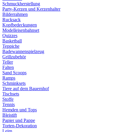
Schmuckherstellung
Party-Kerzen und Kerzenhalter
Bilderrahmen
Rucksack
Kopfbedeckungen
Modelleisenbahnset
Quizzes
Basketball
Teppiche
Badewannenspielzeug
Grillzubehör
Teller
Falten
Sand Scoops
Ramps
Schminksets
Tiere auf dem Bauernhof
Tischsets
Stoffe
Tennis
Hemden und Tops
Bleistift
Papier und Pappe
Torten-Dekoration
Leim