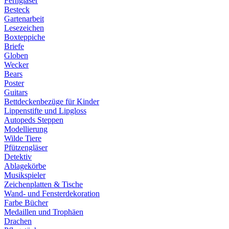
Ferngläser
Besteck
Gartenarbeit
Lesezeichen
Boxteppiche
Briefe
Globen
Wecker
Bears
Poster
Guitars
Bettdeckenbezüge für Kinder
Lippenstifte und Lipgloss
Autopeds Steppen
Modellierung
Wilde Tiere
Pfützengläser
Detektiv
Ablagekörbe
Musikspieler
Zeichenplatten & Tische
Wand- und Fensterdekoration
Farbe Bücher
Medaillen und Trophäen
Drachen