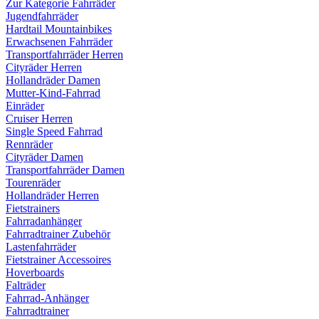
Zur Kategorie Fahrräder
Jugendfahrräder
Hardtail Mountainbikes
Erwachsenen Fahrräder
Transportfahrräder Herren
Cityräder Herren
Hollandräder Damen
Mutter-Kind-Fahrrad
Einräder
Cruiser Herren
Single Speed Fahrrad
Rennräder
Cityräder Damen
Transportfahrräder Damen
Tourenräder
Hollandräder Herren
Fietstrainers
Fahrradanhänger
Fahrradtrainer Zubehör
Lastenfahrräder
Fietstrainer Accessoires
Hoverboards
Falträder
Fahrrad-Anhänger
Fahrradtrainer