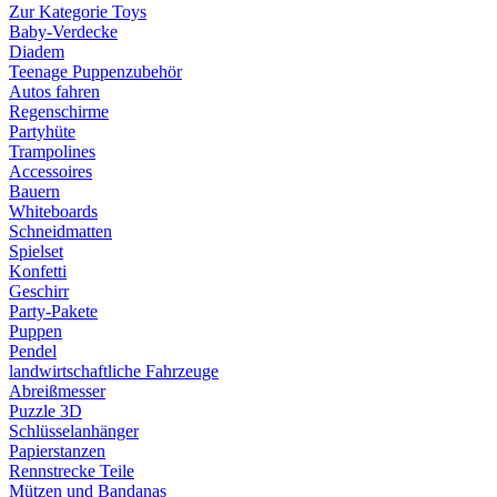
Zur Kategorie Toys
Baby-Verdecke
Diadem
Teenage Puppenzubehör
Autos fahren
Regenschirme
Partyhüte
Trampolines
Accessoires
Bauern
Whiteboards
Schneidmatten
Spielset
Konfetti
Geschirr
Party-Pakete
Puppen
Pendel
landwirtschaftliche Fahrzeuge
Abreißmesser
Puzzle 3D
Schlüsselanhänger
Papierstanzen
Rennstrecke Teile
Mützen und Bandanas