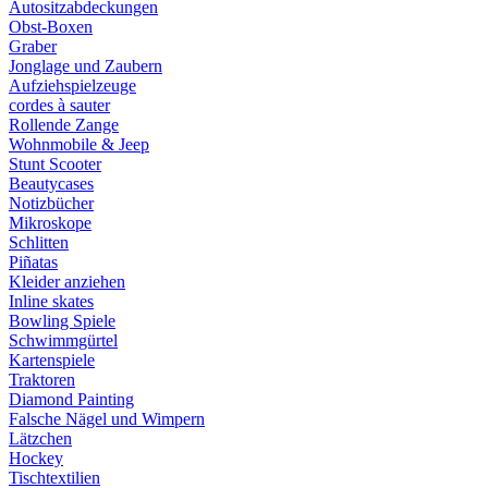
Autositzabdeckungen
Obst-Boxen
Graber
Jonglage und Zaubern
Aufziehspielzeuge
cordes à sauter
Rollende Zange
Wohnmobile & Jeep
Stunt Scooter
Beautycases
Notizbücher
Mikroskope
Schlitten
Piñatas
Kleider anziehen
Inline skates
Bowling Spiele
Schwimmgürtel
Kartenspiele
Traktoren
Diamond Painting
Falsche Nägel und Wimpern
Lätzchen
Hockey
Tischtextilien