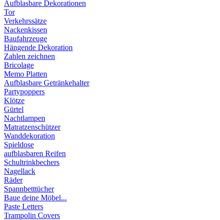
Aufblasbare Dekorationen
Tor
Verkehrssätze
Nackenkissen
Baufahrzeuge
Hängende Dekoration
Zahlen zeichnen
Bricolage
Memo Platten
Aufblasbare Getränkehalter
Partypoppers
Klötze
Gürtel
Nachtlampen
Matratzenschützer
Wanddekoration
Spieldose
aufblasbaren Reifen
Schultrinkbechers
Nagellack
Räder
Spannbetttücher
Baue deine Möbel...
Paste Letters
Trampolin Covers