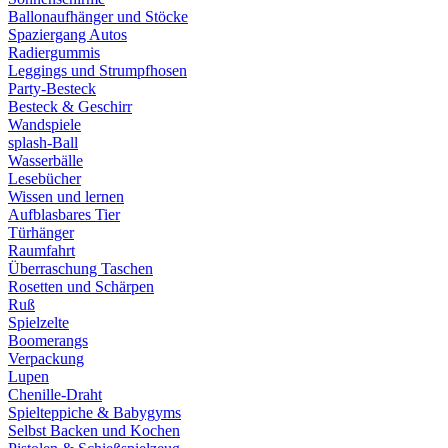
Ballonaufhänger und Stöcke
Spaziergang Autos
Radiergummis
Leggings und Strumpfhosen
Party-Besteck
Besteck & Geschirr
Wandspiele
splash-Ball
Wasserbälle
Lesebücher
Wissen und lernen
Aufblasbares Tier
Türhänger
Raumfahrt
Überraschung Taschen
Rosetten und Schärpen
Ruß
Spielzelte
Boomerangs
Verpackung
Lupen
Chenille-Draht
Spielteppiche & Babygyms
Selbst Backen und Kochen