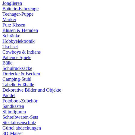
Jonglieren
Batterie-Fahrzeuge
Teenager-Puppe
Marker
Furz Kissen
Blusen & Hemden
Schränke
Hobbyelektronik
Tischset
Cowboys & Indians
Patience Spiele
Bälle
Schulrucksäcke
Dreiecke & Becken
Camping-Stuhl
Tabelle Fußbälle
Dekorative Bilder und Objekte
Paddel
Fotoboot-Zubehör
Sandkästen
Slijmfiguren
Schreibwaren-Sets
Steckdosenschutz
Gürtel abdeckungen
3D-Malset