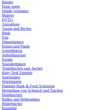
Bänder
Darts spiele
Hände verputzen
Malerei
DVD's
Anzughose
Tassen und Becher
Birds
Etui
Hängelampen
Kissen und Plaids
Schreibblock
Seifenblasenset
Kreide
Spannbettlaken
Trinkflaschen und -becher
Baby Doll Zubehör
Spielmatten
Würfelspiele
Hammer Bank & Form Schmoren
Herstellung von Schmuck und Taschen
Handtaschen
Brillen und Brillengläser
Bilderbücher
Buntstifte