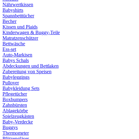
Nährwertkissen
Babyshirts
Spannbetttücher
Becher
Kissen und Plaids
Kinderwagen & Buggy-Teile
Matratzenschützer
Bettwäsche
Ess-set
Auto-Markisen
Babys Schals
Abdeckungen und Bettlaken
Zubereitung von Speisen
Babyleggings
Pullover
Babykleidung Sets
Pflegetücher
Boxbumpers
Zahnbürsten
Ablagekörbe
Spielzeugkästen
Baby-Verdecke
Buggys
Thermometer
Pfützengläser