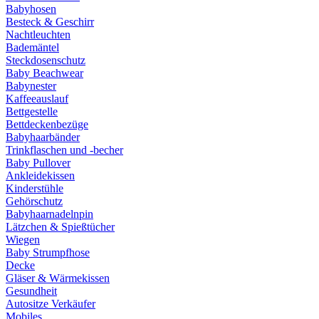
Babyhosen
Besteck & Geschirr
Nachtleuchten
Bademäntel
Steckdosenschutz
Baby Beachwear
Babynester
Kaffeeauslauf
Bettgestelle
Bettdeckenbezüge
Babyhaarbänder
Trinkflaschen und -becher
Baby Pullover
Ankleidekissen
Kinderstühle
Gehörschutz
Babyhaarnadelnpin
Lätzchen & Spießtücher
Wiegen
Baby Strumpfhose
Decke
Gläser & Wärmekissen
Gesundheit
Autositze Verkäufer
Mobiles