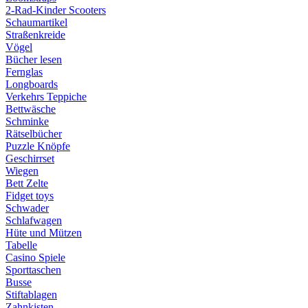
2-Rad-Kinder Scooters
Schaumartikel
Straßenkreide
Vögel
Bücher lesen
Fernglas
Longboards
Verkehrs Teppiche
Bettwäsche
Schminke
Rätselbücher
Puzzle Knöpfe
Geschirrset
Wiegen
Bett Zelte
Fidget toys
Schwader
Schlafwagen
Hüte und Mützen
Tabelle
Casino Spiele
Sporttaschen
Busse
Stiftablagen
Zahnkisten