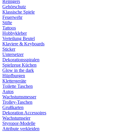
Reinigers
Gehörschutz
Klassische Spiele
Feuerwehr
Stifte
Tattoos
Hobbykleber
Verteilung Beutel
Klaviere & Keyboards
Sticker
Untersetzer
Dekorationsspiralen
Spielzeug Küchen
Glow in the dark
Hüpfburgen
Klettergeräte
Toilette Taschen
Autos
Wachstumsmesser
Trolley-Taschen
Grußkarten
Dekoration Accessoires
Wachstumseier
Styropor-Modelle
Attribute verkleiden