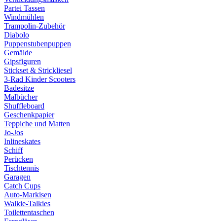
Partei Tassen
Windmühlen
Trampolin-Zubehör
Diabolo
Puppenstubenpuppen
Gemälde
Gipsfiguren
Stickset & Strickliesel
3-Rad Kinder Scooters
Badesitze
Malbücher
Shuffleboard
Geschenkpapier
Teppiche und Matten
Jo-Jos
Inlineskates
Schiff
Perücken
Tischtennis
Garagen
Catch Cups
Auto-Markisen
Walkie-Talkies
Toilettentaschen