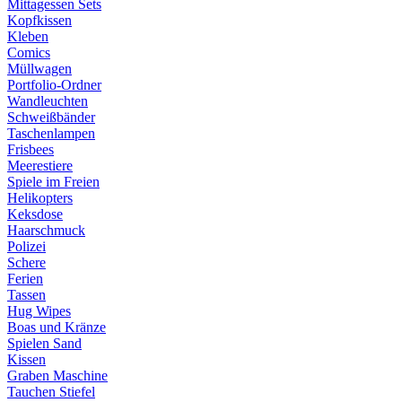
Mittagessen Sets
Kopfkissen
Kleben
Comics
Müllwagen
Portfolio-Ordner
Wandleuchten
Schweißbänder
Taschenlampen
Frisbees
Meerestiere
Spiele im Freien
Helikopters
Keksdose
Haarschmuck
Polizei
Schere
Ferien
Tassen
Hug Wipes
Boas und Kränze
Spielen Sand
Kissen
Graben Maschine
Tauchen Stiefel