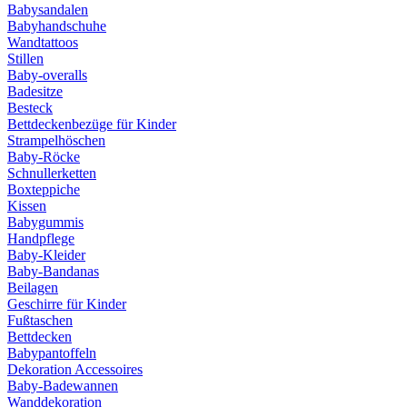
Babysandalen
Babyhandschuhe
Wandtattoos
Stillen
Baby-overalls
Badesitze
Besteck
Bettdeckenbezüge für Kinder
Strampelhöschen
Baby-Röcke
Schnullerketten
Boxteppiche
Kissen
Babygummis
Handpflege
Baby-Kleider
Baby-Bandanas
Beilagen
Geschirre für Kinder
Fußtaschen
Bettdecken
Babypantoffeln
Dekoration Accessoires
Baby-Badewannen
Wanddekoration