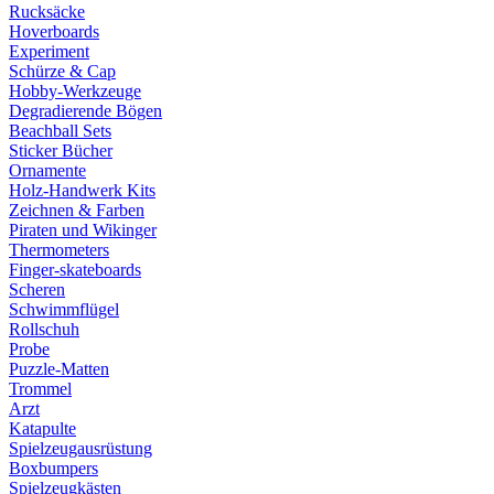
Rucksäcke
Hoverboards
Experiment
Schürze & Cap
Hobby-Werkzeuge
Degradierende Bögen
Beachball Sets
Sticker Bücher
Ornamente
Holz-Handwerk Kits
Zeichnen & Farben
Piraten und Wikinger
Thermometers
Finger-skateboards
Scheren
Schwimmflügel
Rollschuh
Probe
Puzzle-Matten
Trommel
Arzt
Katapulte
Spielzeugausrüstung
Boxbumpers
Spielzeugkästen