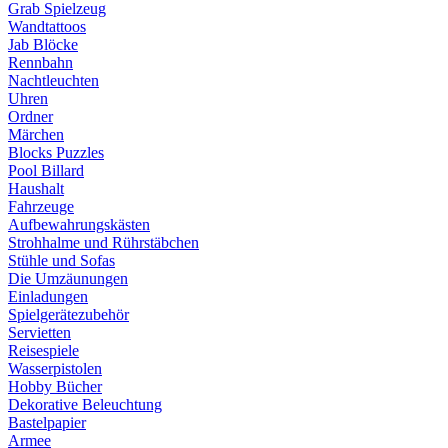
Grab Spielzeug
Wandtattoos
Jab Blöcke
Rennbahn
Nachtleuchten
Uhren
Ordner
Märchen
Blocks Puzzles
Pool Billard
Haushalt
Fahrzeuge
Aufbewahrungskästen
Strohhalme und Rührstäbchen
Stühle und Sofas
Die Umzäunungen
Einladungen
Spielgerätezubehör
Servietten
Reisespiele
Wasserpistolen
Hobby Bücher
Dekorative Beleuchtung
Bastelpapier
Armee