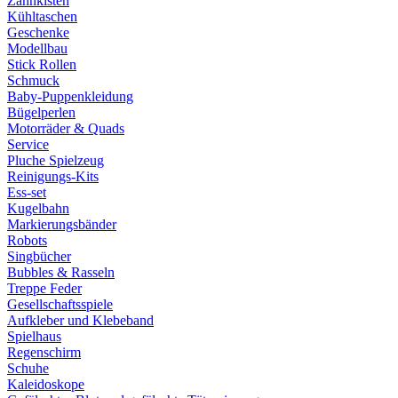
Zahnkisten
Kühltaschen
Geschenke
Modellbau
Stick Rollen
Schmuck
Baby-Puppenkleidung
Bügelperlen
Motorräder & Quads
Service
Pluche Spielzeug
Reinigungs-Kits
Ess-set
Kugelbahn
Markierungsbänder
Robots
Singbücher
Bubbles & Rasseln
Treppe Feder
Gesellschaftsspiele
Aufkleber und Klebeband
Spielhaus
Regenschirm
Schuhe
Kaleidoskope