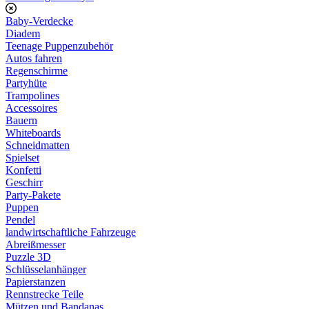
Baby-Verdecke
Diadem
Teenage Puppenzubehör
Autos fahren
Regenschirme
Partyhüte
Trampolines
Accessoires
Bauern
Whiteboards
Schneidmatten
Spielset
Konfetti
Geschirr
Party-Pakete
Puppen
Pendel
landwirtschaftliche Fahrzeuge
Abreißmesser
Puzzle 3D
Schlüsselanhänger
Papierstanzen
Rennstrecke Teile
Mützen und Bandanas