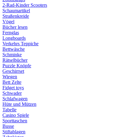
2-Rad-Kinder Scooters
Schaumartikel
Straßenkreide
Vögel
Bücher lesen
Fernglas
Longboards
Verkehrs Teppiche
Bettwäsche
Schminke
Rätselbücher
Puzzle Knöpfe
Geschirrset
Wiegen
Bett Zelte
Fidget toys
Schwader
Schlafwagen
Hüte und Mützen
Tabelle
Casino Spiele
Sporttaschen
Busse
Stiftablagen