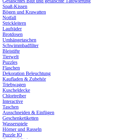
Gefälschtes Blut und gefälschte Tätowierung
Spaß-Kissen
Bögen und Krawatten
Notfall
Strickleitern
Laufräder
Brotdosen
Umhängetaschen
Schwimmbadfilter
Bleistifte
Tierwelt
Puzzles
Flaschen
Dekoration Beleuchtung
Kaufladen & Zubehör
Triebwagen
Kuscheldecke
Chlortreiber
Interactive
Taschen
Ausschneiden & Einfügen
Geschenketiketten
Wasserspiele
Hörner und Rasseln
Puzzle IQ