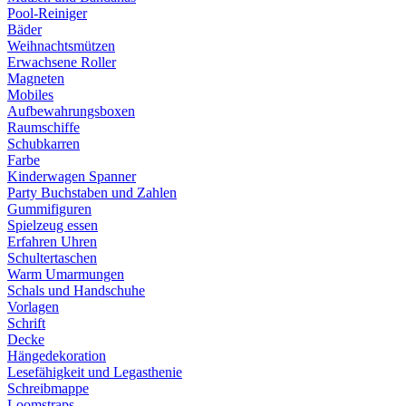
Pool-Reiniger
Bäder
Weihnachtsmützen
Erwachsene Roller
Magneten
Mobiles
Aufbewahrungsboxen
Raumschiffe
Schubkarren
Farbe
Kinderwagen Spanner
Party Buchstaben und Zahlen
Gummifiguren
Spielzeug essen
Erfahren Uhren
Schultertaschen
Warm Umarmungen
Schals und Handschuhe
Vorlagen
Schrift
Decke
Hängedekoration
Lesefähigkeit und Legasthenie
Schreibmappe
Loomstraps