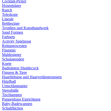
Cocktail-Picker
Hosenträger
Ranch
Teleskope
Lineale
Bettbezüge
Textilien und Kunsthandwerk
Sand Formen
Farbsets
Activity Spielzeug
Rettungswesten
Flummis
Maldesigner
Schulagenden
Knete
Badminton Shuttlecock
Figuren & Tiere
Haarfärbung und Haarverlängerungen
Hüpfball
Umschlagpapier
Stressbälle
Tischlampen
Puppenhaus Einrichtung
Baby-Badewannen
Schaltflächen