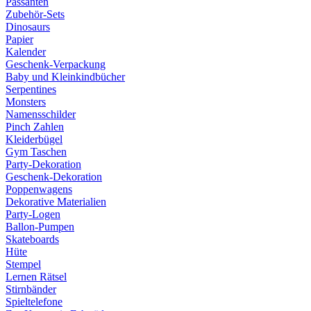
Passanten
Zubehör-Sets
Dinosaurs
Papier
Kalender
Geschenk-Verpackung
Baby und Kleinkindbücher
Serpentines
Monsters
Namensschilder
Pinch Zahlen
Kleiderbügel
Gym Taschen
Party-Dekoration
Geschenk-Dekoration
Poppenwagens
Dekorative Materialien
Party-Logen
Ballon-Pumpen
Skateboards
Hüte
Stempel
Lernen Rätsel
Stirnbänder
Spieltelefone