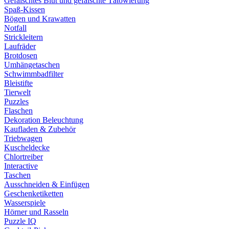
Gefälschtes Blut und gefälschte Tätowierung
Spaß-Kissen
Bögen und Krawatten
Notfall
Strickleitern
Laufräder
Brotdosen
Umhängetaschen
Schwimmbadfilter
Bleistifte
Tierwelt
Puzzles
Flaschen
Dekoration Beleuchtung
Kaufladen & Zubehör
Triebwagen
Kuscheldecke
Chlortreiber
Interactive
Taschen
Ausschneiden & Einfügen
Geschenketiketten
Wasserspiele
Hörner und Rasseln
Puzzle IQ