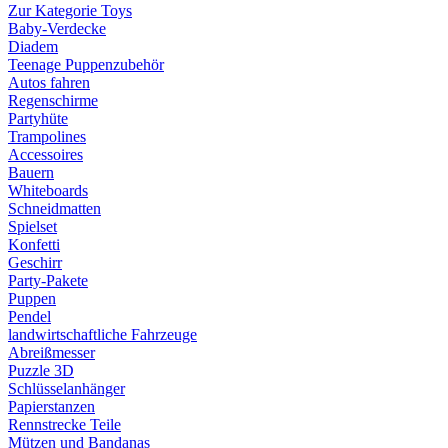
Zur Kategorie Toys
Baby-Verdecke
Diadem
Teenage Puppenzubehör
Autos fahren
Regenschirme
Partyhüte
Trampolines
Accessoires
Bauern
Whiteboards
Schneidmatten
Spielset
Konfetti
Geschirr
Party-Pakete
Puppen
Pendel
landwirtschaftliche Fahrzeuge
Abreißmesser
Puzzle 3D
Schlüsselanhänger
Papierstanzen
Rennstrecke Teile
Mützen und Bandanas