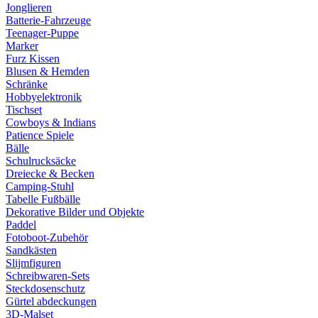
Jonglieren
Batterie-Fahrzeuge
Teenager-Puppe
Marker
Furz Kissen
Blusen & Hemden
Schränke
Hobbyelektronik
Tischset
Cowboys & Indians
Patience Spiele
Bälle
Schulrucksäcke
Dreiecke & Becken
Camping-Stuhl
Tabelle Fußbälle
Dekorative Bilder und Objekte
Paddel
Fotoboot-Zubehör
Sandkästen
Slijmfiguren
Schreibwaren-Sets
Steckdosenschutz
Gürtel abdeckungen
3D-Malset