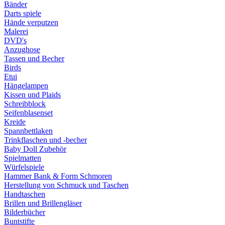
Bänder
Darts spiele
Hände verputzen
Malerei
DVD's
Anzughose
Tassen und Becher
Birds
Etui
Hängelampen
Kissen und Plaids
Schreibblock
Seifenblasenset
Kreide
Spannbettlaken
Trinkflaschen und -becher
Baby Doll Zubehör
Spielmatten
Würfelspiele
Hammer Bank & Form Schmoren
Herstellung von Schmuck und Taschen
Handtaschen
Brillen und Brillengläser
Bilderbücher
Buntstifte