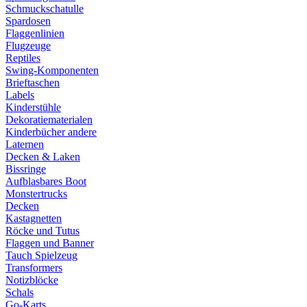
Schmuckschatulle
Spardosen
Flaggenlinien
Flugzeuge
Reptiles
Swing-Komponenten
Brieftaschen
Labels
Kinderstühle
Dekoratiematerialen
Kinderbücher andere
Laternen
Decken & Laken
Bissringe
Aufblasbares Boot
Monstertrucks
Decken
Kastagnetten
Röcke und Tutus
Flaggen und Banner
Tauch Spielzeug
Transformers
Notizblöcke
Schals
Go-Karts