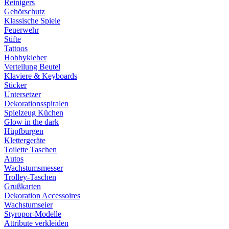
Reinigers
Gehörschutz
Klassische Spiele
Feuerwehr
Stifte
Tattoos
Hobbykleber
Verteilung Beutel
Klaviere & Keyboards
Sticker
Untersetzer
Dekorationsspiralen
Spielzeug Küchen
Glow in the dark
Hüpfburgen
Klettergeräte
Toilette Taschen
Autos
Wachstumsmesser
Trolley-Taschen
Grußkarten
Dekoration Accessoires
Wachstumseier
Styropor-Modelle
Attribute verkleiden