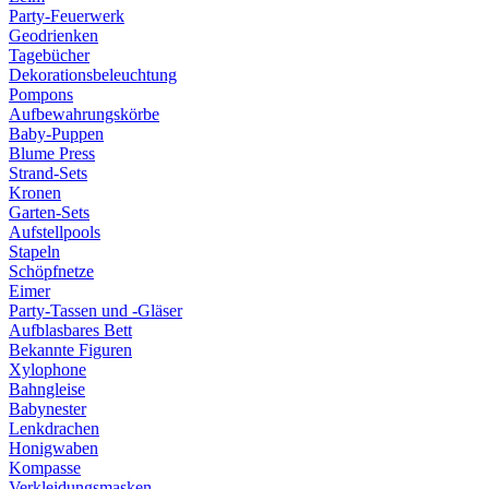
Party-Feuerwerk
Geodrienken
Tagebücher
Dekorationsbeleuchtung
Pompons
Aufbewahrungskörbe
Baby-Puppen
Blume Press
Strand-Sets
Kronen
Garten-Sets
Aufstellpools
Stapeln
Schöpfnetze
Eimer
Party-Tassen und -Gläser
Aufblasbares Bett
Bekannte Figuren
Xylophone
Bahngleise
Babynester
Lenkdrachen
Honigwaben
Kompasse
Verkleidungsmasken