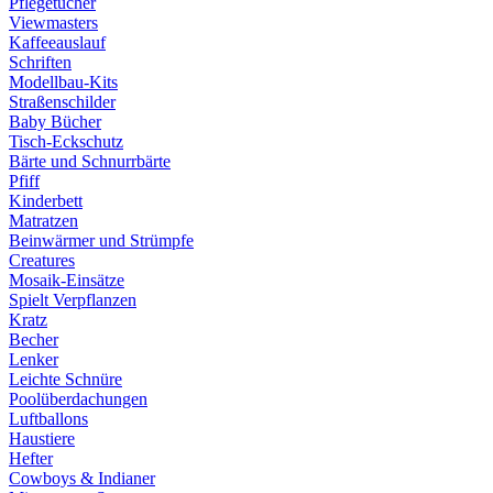
Pflegetücher
Viewmasters
Kaffeeauslauf
Schriften
Modellbau-Kits
Straßenschilder
Baby Bücher
Tisch-Eckschutz
Bärte und Schnurrbärte
Pfiff
Kinderbett
Matratzen
Beinwärmer und Strümpfe
Creatures
Mosaik-Einsätze
Spielt Verpflanzen
Kratz
Becher
Lenker
Leichte Schnüre
Poolüberdachungen
Luftballons
Haustiere
Hefter
Cowboys & Indianer