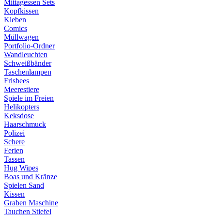
Mittagessen Sets
Kopfkissen
Kleben
Comics
Müllwagen
Portfolio-Ordner
Wandleuchten
Schweißbänder
Taschenlampen
Frisbees
Meerestiere
Spiele im Freien
Helikopters
Keksdose
Haarschmuck
Polizei
Schere
Ferien
Tassen
Hug Wipes
Boas und Kränze
Spielen Sand
Kissen
Graben Maschine
Tauchen Stiefel