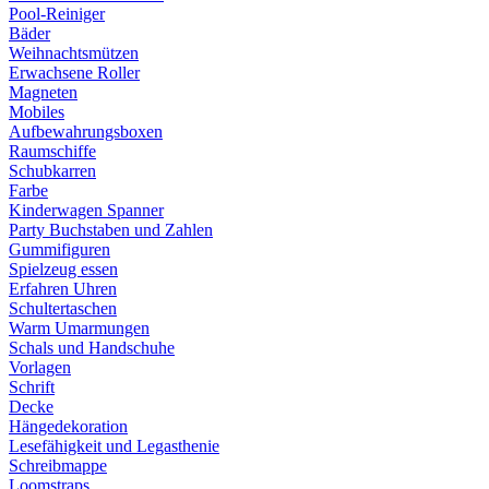
Pool-Reiniger
Bäder
Weihnachtsmützen
Erwachsene Roller
Magneten
Mobiles
Aufbewahrungsboxen
Raumschiffe
Schubkarren
Farbe
Kinderwagen Spanner
Party Buchstaben und Zahlen
Gummifiguren
Spielzeug essen
Erfahren Uhren
Schultertaschen
Warm Umarmungen
Schals und Handschuhe
Vorlagen
Schrift
Decke
Hängedekoration
Lesefähigkeit und Legasthenie
Schreibmappe
Loomstraps