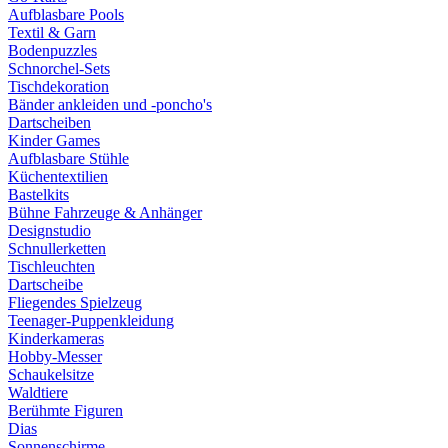
Aufblasbare Pools
Textil & Garn
Bodenpuzzles
Schnorchel-Sets
Tischdekoration
Bänder ankleiden und -poncho's
Dartscheiben
Kinder Games
Aufblasbare Stühle
Küchentextilien
Bastelkits
Bühne Fahrzeuge & Anhänger
Designstudio
Schnullerketten
Tischleuchten
Dartscheibe
Fliegendes Spielzeug
Teenager-Puppenkleidung
Kinderkameras
Hobby-Messer
Schaukelsitze
Waldtiere
Berühmte Figuren
Dias
Sonnenschirme