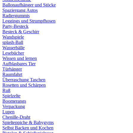
Ballonaufhänger und Stöcke
Spaziergang Autos
Radiergummis
Leggings und Strumpfhosen
Party-Besteck
Besteck & Geschirr
Wandspiele
splash-Ball
Wasserbälle
Lesebücher
Wissen und lernen
Aufblasbares Tier
Türhänger
Raumfahrt
Überraschung Taschen
Rosetten und Schärpen
Ruß
Spielzelte
Boomerangs
Verpackung
Lupen
Chenille-Draht
Spielteppiche & Babygyms
Selbst Backen und Kochen