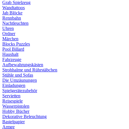
Grab Spielzeug
Wandtattoos
Jab Blöcke
Rennbahn
Nachtleuchten
Uhren
Ordner
Märchen
Blocks Puzzles
Pool Billard
Haushalt
Fahrzeuge
Aufbewahrungskästen
Strohhalme und Rührstäbchen
Stühle und Sofas
Die Umzäunungen
Einladungen
Spielgerätezubehör
Servietten
Reisespiele
Wasserpistolen
Hobby Bücher
Dekorative Beleuchtung
Bastelpapier
Armee