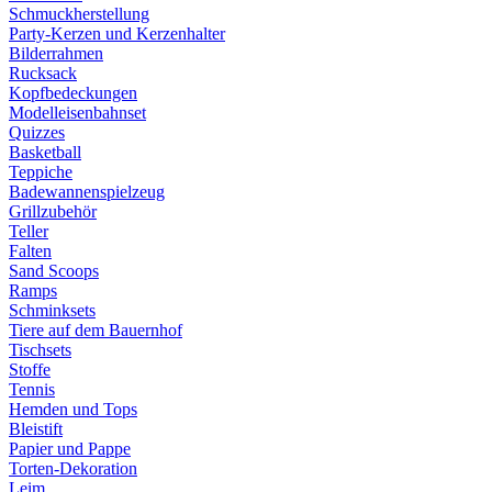
Schmuckherstellung
Party-Kerzen und Kerzenhalter
Bilderrahmen
Rucksack
Kopfbedeckungen
Modelleisenbahnset
Quizzes
Basketball
Teppiche
Badewannenspielzeug
Grillzubehör
Teller
Falten
Sand Scoops
Ramps
Schminksets
Tiere auf dem Bauernhof
Tischsets
Stoffe
Tennis
Hemden und Tops
Bleistift
Papier und Pappe
Torten-Dekoration
Leim