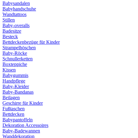
Babysandalen
Babyhandschuhe
Wandtattoos
Stillen
Baby-overalls
Badesitze
Besteck
Bettdeckenbezüge für Kinder
Strampelhöschen
Baby-Röcke
Schnullerketten
Boxteppiche
Kissen
Babygummis
Handpflege
Baby-Kleider
Baby-Bandanas
Beilagen
Geschirre für Kinder
Fußtaschen
Bettdecken
Babypantoffeln
Dekoration Accessoires
Baby-Badewannen
Wanddekoration