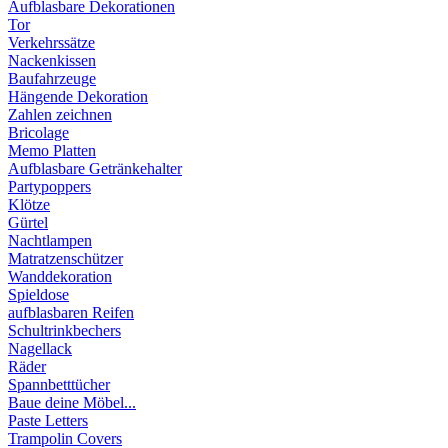
Aufblasbare Dekorationen
Tor
Verkehrssätze
Nackenkissen
Baufahrzeuge
Hängende Dekoration
Zahlen zeichnen
Bricolage
Memo Platten
Aufblasbare Getränkehalter
Partypoppers
Klötze
Gürtel
Nachtlampen
Matratzenschützer
Wanddekoration
Spieldose
aufblasbaren Reifen
Schultrinkbechers
Nagellack
Räder
Spannbetttücher
Baue deine Möbel...
Paste Letters
Trampolin Covers