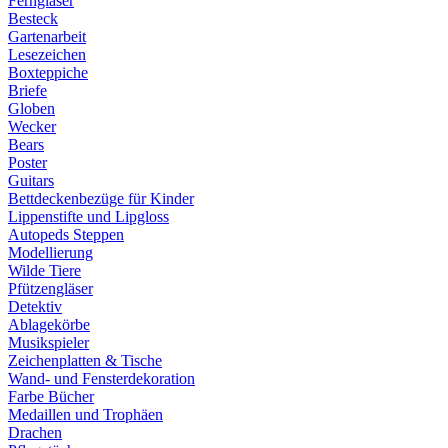
Ferngläser
Besteck
Gartenarbeit
Lesezeichen
Boxteppiche
Briefe
Globen
Wecker
Bears
Poster
Guitars
Bettdeckenbezüge für Kinder
Lippenstifte und Lipgloss
Autopeds Steppen
Modellierung
Wilde Tiere
Pfützengläser
Detektiv
Ablagekörbe
Musikspieler
Zeichenplatten & Tische
Wand- und Fensterdekoration
Farbe Bücher
Medaillen und Trophäen
Drachen