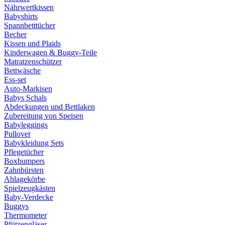
Nährwertkissen
Babyshirts
Spannbetttücher
Becher
Kissen und Plaids
Kinderwagen & Buggy-Teile
Matratzenschützer
Bettwäsche
Ess-set
Auto-Markisen
Babys Schals
Abdeckungen und Bettlaken
Zubereitung von Speisen
Babyleggings
Pullover
Babykleidung Sets
Pflegetücher
Boxbumpers
Zahnbürsten
Ablagekörbe
Spielzeugkästen
Baby-Verdecke
Buggys
Thermometer
Pfützengläser