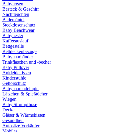
Babyhosen
Besteck & Geschirr
Nachtleuchten
Bademäntel
Steckdosenschutz
Baby Beachwear
Babynester
Kaffeeauslauf
Bettgestelle
Bettdeckenbezüge
Babyhaarbänder
Trinkflaschen und -becher
Baby Pullover
Ankleidekissen
Kinderstühle
Gehörschutz
Babyhaarnadelnpin
Lätzchen & Spießtücher
Wiegen
Baby Strumpfhose
Decke
Gläser & Wärmekissen
Gesundheit
Autositze Verkäufer
Mobiles