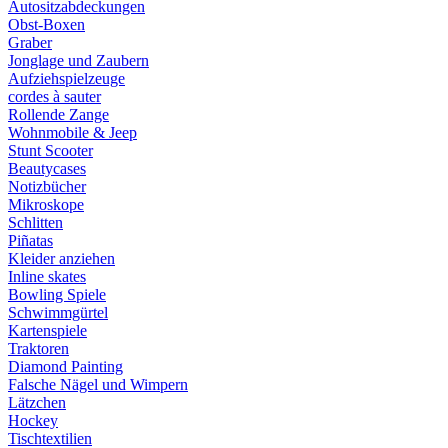
Autositzabdeckungen
Obst-Boxen
Graber
Jonglage und Zaubern
Aufziehspielzeuge
cordes à sauter
Rollende Zange
Wohnmobile & Jeep
Stunt Scooter
Beautycases
Notizbücher
Mikroskope
Schlitten
Piñatas
Kleider anziehen
Inline skates
Bowling Spiele
Schwimmgürtel
Kartenspiele
Traktoren
Diamond Painting
Falsche Nägel und Wimpern
Lätzchen
Hockey
Tischtextilien