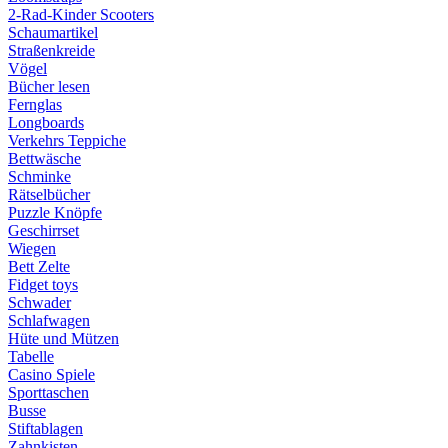
2-Rad-Kinder Scooters
Schaumartikel
Straßenkreide
Vögel
Bücher lesen
Fernglas
Longboards
Verkehrs Teppiche
Bettwäsche
Schminke
Rätselbücher
Puzzle Knöpfe
Geschirrset
Wiegen
Bett Zelte
Fidget toys
Schwader
Schlafwagen
Hüte und Mützen
Tabelle
Casino Spiele
Sporttaschen
Busse
Stiftablagen
Zahnkisten