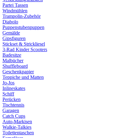
Partei Tassen
Windmühlen
Trampolin-Zubehör
Diabolo
Puppenstubenpuppen
Gemälde
Gipsfiguren
Stickset & Strickliesel
3-Rad Kinder Scooters
Badesitze
Malbücher
Shuffleboard
Geschenkpapier
Teppiche und Matten
Jo-Jos
Inlineskates
Schiff
Perücken
Tischtennis
Garagen
Catch Cups
Auto-Markisen
Walkie-Talkies
Toilettentaschen