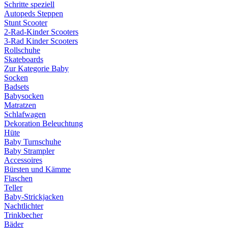
Schritte speziell
Autopeds Steppen
Stunt Scooter
2-Rad-Kinder Scooters
3-Rad Kinder Scooters
Rollschuhe
Skateboards
Zur Kategorie Baby
Socken
Badsets
Babysocken
Matratzen
Schlafwagen
Dekoration Beleuchtung
Hüte
Baby Turnschuhe
Baby Strampler
Accessoires
Bürsten und Kämme
Flaschen
Teller
Baby-Strickjacken
Nachtlichter
Trinkbecher
Bäder