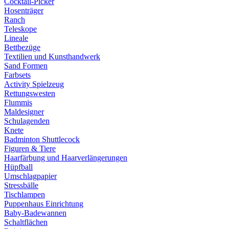
Cocktail-Picker
Hosenträger
Ranch
Teleskope
Lineale
Bettbezüge
Textilien und Kunsthandwerk
Sand Formen
Farbsets
Activity Spielzeug
Rettungswesten
Flummis
Maldesigner
Schulagenden
Knete
Badminton Shuttlecock
Figuren & Tiere
Haarfärbung und Haarverlängerungen
Hüpfball
Umschlagpapier
Stressbälle
Tischlampen
Puppenhaus Einrichtung
Baby-Badewannen
Schaltflächen