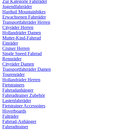
Zur Kategorie Fahrräder
Jugendfahrräder
Hardtail Mountainbikes
Erwachsenen Fahrräder
Transportfahrräder Herren
Cityräder Herren
Hollandräder Damen
Mutter-Kind-Fahrrad
Einräder
Cruiser Herren
Single Speed Fahrrad
Rennräder
Cityräder Damen
Transportfahrräder Damen
Tourenräder
Hollandräder Herren
Fietstrainers
Fahrradanhänger
Fahrradtrainer Zubehör
Lastenfahrräder
Fietstrainer Accessoires
Hoverboards
Falträder
Fahrrad-Anhänger
Fahrradtrainer