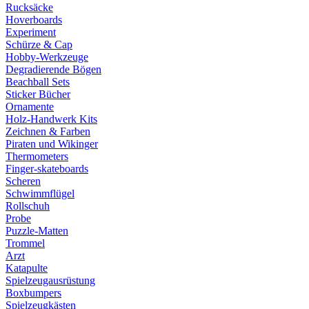
Rucksäcke
Hoverboards
Experiment
Schürze & Cap
Hobby-Werkzeuge
Degradierende Bögen
Beachball Sets
Sticker Bücher
Ornamente
Holz-Handwerk Kits
Zeichnen & Farben
Piraten und Wikinger
Thermometers
Finger-skateboards
Scheren
Schwimmflügel
Rollschuh
Probe
Puzzle-Matten
Trommel
Arzt
Katapulte
Spielzeugausrüstung
Boxbumpers
Spielzeugkästen