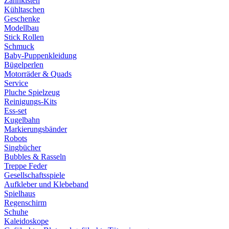
Zahnkisten
Kühltaschen
Geschenke
Modellbau
Stick Rollen
Schmuck
Baby-Puppenkleidung
Bügelperlen
Motorräder & Quads
Service
Pluche Spielzeug
Reinigungs-Kits
Ess-set
Kugelbahn
Markierungsbänder
Robots
Singbücher
Bubbles & Rasseln
Treppe Feder
Gesellschaftsspiele
Aufkleber und Klebeband
Spielhaus
Regenschirm
Schuhe
Kaleidoskope