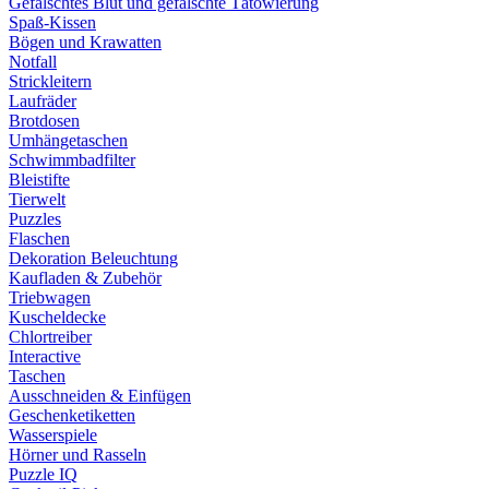
Gefälschtes Blut und gefälschte Tätowierung
Spaß-Kissen
Bögen und Krawatten
Notfall
Strickleitern
Laufräder
Brotdosen
Umhängetaschen
Schwimmbadfilter
Bleistifte
Tierwelt
Puzzles
Flaschen
Dekoration Beleuchtung
Kaufladen & Zubehör
Triebwagen
Kuscheldecke
Chlortreiber
Interactive
Taschen
Ausschneiden & Einfügen
Geschenketiketten
Wasserspiele
Hörner und Rasseln
Puzzle IQ