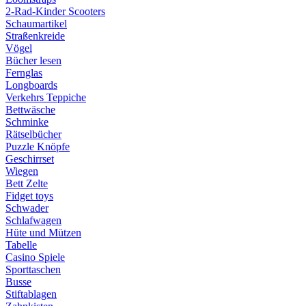
2-Rad-Kinder Scooters
Schaumartikel
Straßenkreide
Vögel
Bücher lesen
Fernglas
Longboards
Verkehrs Teppiche
Bettwäsche
Schminke
Rätselbücher
Puzzle Knöpfe
Geschirrset
Wiegen
Bett Zelte
Fidget toys
Schwader
Schlafwagen
Hüte und Mützen
Tabelle
Casino Spiele
Sporttaschen
Busse
Stiftablagen