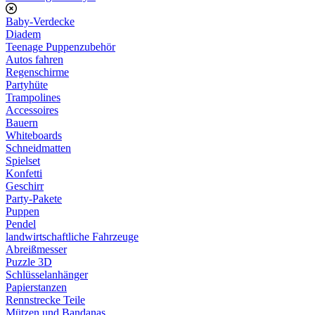
Baby-Verdecke
Diadem
Teenage Puppenzubehör
Autos fahren
Regenschirme
Partyhüte
Trampolines
Accessoires
Bauern
Whiteboards
Schneidmatten
Spielset
Konfetti
Geschirr
Party-Pakete
Puppen
Pendel
landwirtschaftliche Fahrzeuge
Abreißmesser
Puzzle 3D
Schlüsselanhänger
Papierstanzen
Rennstrecke Teile
Mützen und Bandanas