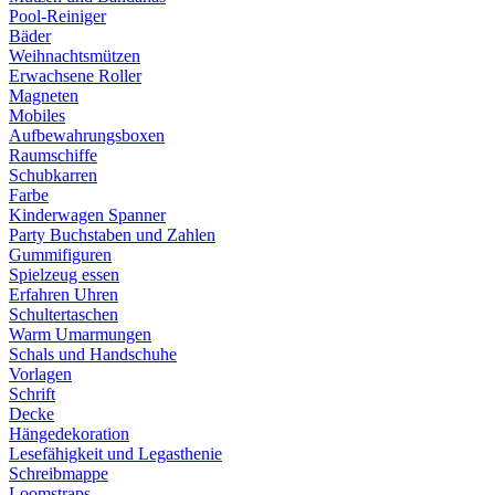
Pool-Reiniger
Bäder
Weihnachtsmützen
Erwachsene Roller
Magneten
Mobiles
Aufbewahrungsboxen
Raumschiffe
Schubkarren
Farbe
Kinderwagen Spanner
Party Buchstaben und Zahlen
Gummifiguren
Spielzeug essen
Erfahren Uhren
Schultertaschen
Warm Umarmungen
Schals und Handschuhe
Vorlagen
Schrift
Decke
Hängedekoration
Lesefähigkeit und Legasthenie
Schreibmappe
Loomstraps