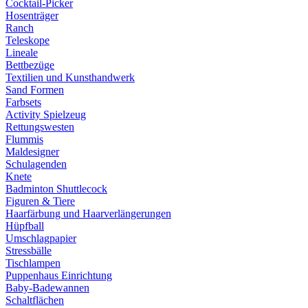
Cocktail-Picker
Hosenträger
Ranch
Teleskope
Lineale
Bettbezüge
Textilien und Kunsthandwerk
Sand Formen
Farbsets
Activity Spielzeug
Rettungswesten
Flummis
Maldesigner
Schulagenden
Knete
Badminton Shuttlecock
Figuren & Tiere
Haarfärbung und Haarverlängerungen
Hüpfball
Umschlagpapier
Stressbälle
Tischlampen
Puppenhaus Einrichtung
Baby-Badewannen
Schaltflächen