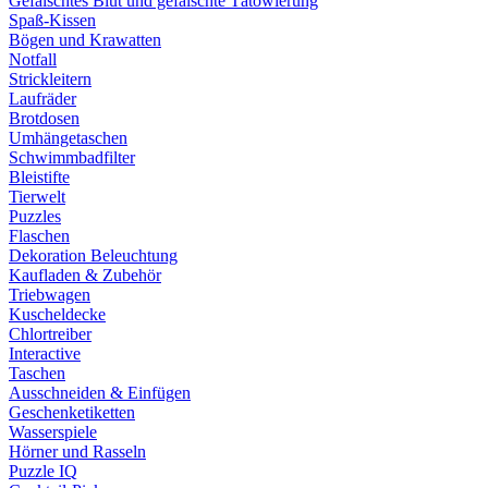
Gefälschtes Blut und gefälschte Tätowierung
Spaß-Kissen
Bögen und Krawatten
Notfall
Strickleitern
Laufräder
Brotdosen
Umhängetaschen
Schwimmbadfilter
Bleistifte
Tierwelt
Puzzles
Flaschen
Dekoration Beleuchtung
Kaufladen & Zubehör
Triebwagen
Kuscheldecke
Chlortreiber
Interactive
Taschen
Ausschneiden & Einfügen
Geschenketiketten
Wasserspiele
Hörner und Rasseln
Puzzle IQ