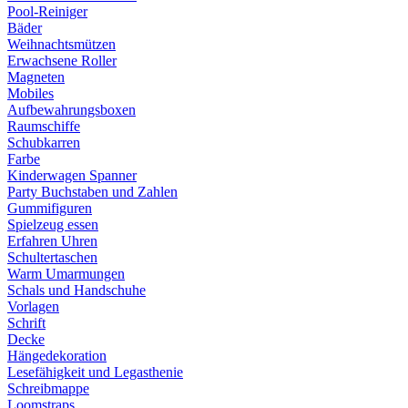
Pool-Reiniger
Bäder
Weihnachtsmützen
Erwachsene Roller
Magneten
Mobiles
Aufbewahrungsboxen
Raumschiffe
Schubkarren
Farbe
Kinderwagen Spanner
Party Buchstaben und Zahlen
Gummifiguren
Spielzeug essen
Erfahren Uhren
Schultertaschen
Warm Umarmungen
Schals und Handschuhe
Vorlagen
Schrift
Decke
Hängedekoration
Lesefähigkeit und Legasthenie
Schreibmappe
Loomstraps