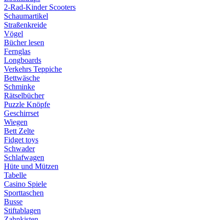
2-Rad-Kinder Scooters
Schaumartikel
Straßenkreide
Vögel
Bücher lesen
Fernglas
Longboards
Verkehrs Teppiche
Bettwäsche
Schminke
Rätselbücher
Puzzle Knöpfe
Geschirrset
Wiegen
Bett Zelte
Fidget toys
Schwader
Schlafwagen
Hüte und Mützen
Tabelle
Casino Spiele
Sporttaschen
Busse
Stiftablagen
Zahnkisten