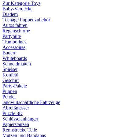
Zur Kategorie Toys
Baby-Verdecke
Diadem
Teenage Puppenzubehör
Autos fahren
Regenschirme
Partyhüte
Trampolines
Accessoires
Bauern
Whiteboards
Schneidmatten
Spielset
Konfetti
Geschirr
Party-Pakete
Puppen
Pendel
landwirtschaftliche Fahrzeuge
Abreißmesser
Puzzle 3D
Schlüsselanhänger
Papierstanzen
Rennstrecke Teile
Mützen und Bandanas