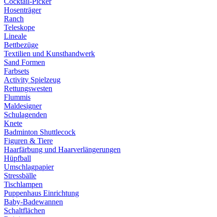
Cocktail-Picker
Hosenträger
Ranch
Teleskope
Lineale
Bettbezüge
Textilien und Kunsthandwerk
Sand Formen
Farbsets
Activity Spielzeug
Rettungswesten
Flummis
Maldesigner
Schulagenden
Knete
Badminton Shuttlecock
Figuren & Tiere
Haarfärbung und Haarverlängerungen
Hüpfball
Umschlagpapier
Stressbälle
Tischlampen
Puppenhaus Einrichtung
Baby-Badewannen
Schaltflächen