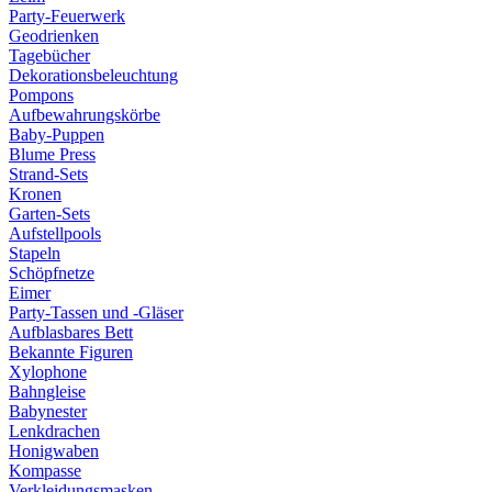
Party-Feuerwerk
Geodrienken
Tagebücher
Dekorationsbeleuchtung
Pompons
Aufbewahrungskörbe
Baby-Puppen
Blume Press
Strand-Sets
Kronen
Garten-Sets
Aufstellpools
Stapeln
Schöpfnetze
Eimer
Party-Tassen und -Gläser
Aufblasbares Bett
Bekannte Figuren
Xylophone
Bahngleise
Babynester
Lenkdrachen
Honigwaben
Kompasse
Verkleidungsmasken