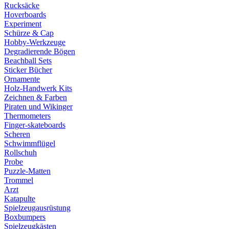
Rucksäcke
Hoverboards
Experiment
Schürze & Cap
Hobby-Werkzeuge
Degradierende Bögen
Beachball Sets
Sticker Bücher
Ornamente
Holz-Handwerk Kits
Zeichnen & Farben
Piraten und Wikinger
Thermometers
Finger-skateboards
Scheren
Schwimmflügel
Rollschuh
Probe
Puzzle-Matten
Trommel
Arzt
Katapulte
Spielzeugausrüstung
Boxbumpers
Spielzeugkästen