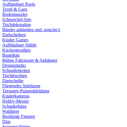
Aufblasbare Pools
Textil & Garn
Bodenpuzzles
Schnorchel-Sets
Tischdekoration
Bänder ankleiden und -poncho's
Dartscheiben
Kinder Games
Aufblasbare Stühle
Küchentextilien
Bastelkits
Bühne Fahrzeuge & Anhänger
Designstudio
Schnullerketten
Tischleuchten
Dartscheibe
Fliegendes Spielzeug
Teenager-Puppenkleidung
Kinderkameras
Hobby-Messer
Schaukelsitze
Waldtiere
Berühmte Figuren
Dias
Sonnenschirme