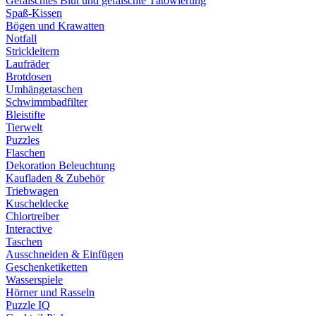
Gefälschtes Blut und gefälschte Tätowierung
Spaß-Kissen
Bögen und Krawatten
Notfall
Strickleitern
Laufräder
Brotdosen
Umhängetaschen
Schwimmbadfilter
Bleistifte
Tierwelt
Puzzles
Flaschen
Dekoration Beleuchtung
Kaufladen & Zubehör
Triebwagen
Kuscheldecke
Chlortreiber
Interactive
Taschen
Ausschneiden & Einfügen
Geschenketiketten
Wasserspiele
Hörner und Rasseln
Puzzle IQ