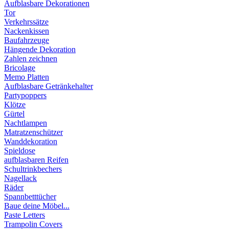
Aufblasbare Dekorationen
Tor
Verkehrssätze
Nackenkissen
Baufahrzeuge
Hängende Dekoration
Zahlen zeichnen
Bricolage
Memo Platten
Aufblasbare Getränkehalter
Partypoppers
Klötze
Gürtel
Nachtlampen
Matratzenschützer
Wanddekoration
Spieldose
aufblasbaren Reifen
Schultrinkbechers
Nagellack
Räder
Spannbetttücher
Baue deine Möbel...
Paste Letters
Trampolin Covers