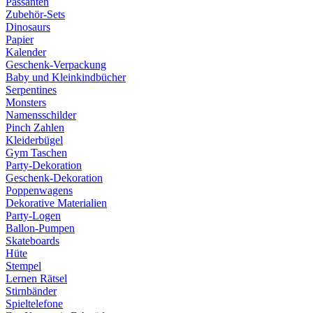
Passanten
Zubehör-Sets
Dinosaurs
Papier
Kalender
Geschenk-Verpackung
Baby und Kleinkindbücher
Serpentines
Monsters
Namensschilder
Pinch Zahlen
Kleiderbügel
Gym Taschen
Party-Dekoration
Geschenk-Dekoration
Poppenwagens
Dekorative Materialien
Party-Logen
Ballon-Pumpen
Skateboards
Hüte
Stempel
Lernen Rätsel
Stirnbänder
Spieltelefone