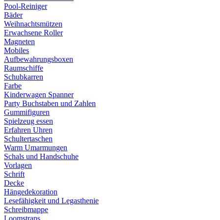
Pool-Reiniger
Bäder
Weihnachtsmützen
Erwachsene Roller
Magneten
Mobiles
Aufbewahrungsboxen
Raumschiffe
Schubkarren
Farbe
Kinderwagen Spanner
Party Buchstaben und Zahlen
Gummifiguren
Spielzeug essen
Erfahren Uhren
Schultertaschen
Warm Umarmungen
Schals und Handschuhe
Vorlagen
Schrift
Decke
Hängedekoration
Lesefähigkeit und Legasthenie
Schreibmappe
Loomstraps