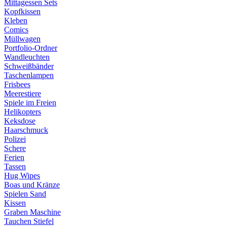
Mittagessen Sets
Kopfkissen
Kleben
Comics
Müllwagen
Portfolio-Ordner
Wandleuchten
Schweißbänder
Taschenlampen
Frisbees
Meerestiere
Spiele im Freien
Helikopters
Keksdose
Haarschmuck
Polizei
Schere
Ferien
Tassen
Hug Wipes
Boas und Kränze
Spielen Sand
Kissen
Graben Maschine
Tauchen Stiefel