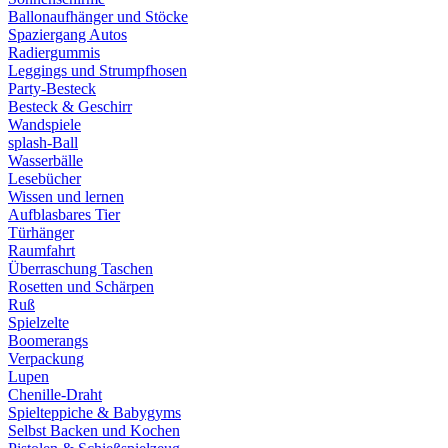
Ballonaufhänger und Stöcke
Spaziergang Autos
Radiergummis
Leggings und Strumpfhosen
Party-Besteck
Besteck & Geschirr
Wandspiele
splash-Ball
Wasserbälle
Lesebücher
Wissen und lernen
Aufblasbares Tier
Türhänger
Raumfahrt
Überraschung Taschen
Rosetten und Schärpen
Ruß
Spielzelte
Boomerangs
Verpackung
Lupen
Chenille-Draht
Spielteppiche & Babygyms
Selbst Backen und Kochen