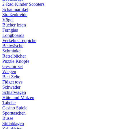
2-Rad-Kinder Scooters
Schaumartikel
Straßenkreide
Vögel
Bücher lesen
Fernglas
Longboards
Verkehrs Teppiche
Bettwäsche
Schminke
Rätselbücher
Puzzle Knöpfe
Geschirrset
Wiegen
Bett Zelte
Fidget toys
Schwader
Schlafwagen
Hüte und Mützen
Tabelle
Casino Spiele
Sporttaschen
Busse
Stiftablagen
Zahnkisten