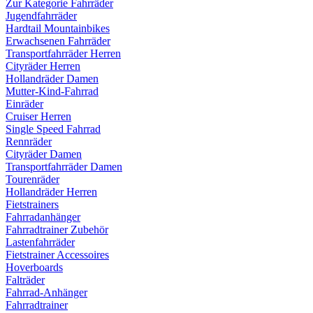
Zur Kategorie Fahrräder
Jugendfahrräder
Hardtail Mountainbikes
Erwachsenen Fahrräder
Transportfahrräder Herren
Cityräder Herren
Hollandräder Damen
Mutter-Kind-Fahrrad
Einräder
Cruiser Herren
Single Speed Fahrrad
Rennräder
Cityräder Damen
Transportfahrräder Damen
Tourenräder
Hollandräder Herren
Fietstrainers
Fahrradanhänger
Fahrradtrainer Zubehör
Lastenfahrräder
Fietstrainer Accessoires
Hoverboards
Falträder
Fahrrad-Anhänger
Fahrradtrainer