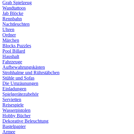
Grab Spielzeug
Wandtattoos
Jab Blöcke
Rennbahn
Nachtleuchten
Uhren
Ordner
Märchen
Blocks Puzzles
Pool Billard
Haushalt
Fahrzeuge
Aufbewahrungskästen
Strohhalme und Rührstäbchen
Stühle und Sofas
Die Umzäunungen
Einladungen
Spielgerätezubehör
Servietten
Reisespiele
Wasserpistolen
Hobby Bücher
Dekorative Beleuchtung
Bastelpapier
Armee