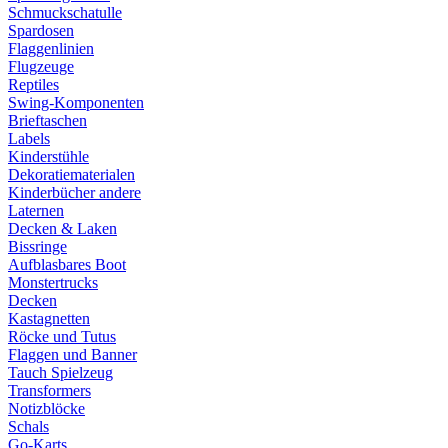
Schmuckschatulle
Spardosen
Flaggenlinien
Flugzeuge
Reptiles
Swing-Komponenten
Brieftaschen
Labels
Kinderstühle
Dekoratiematerialen
Kinderbücher andere
Laternen
Decken & Laken
Bissringe
Aufblasbares Boot
Monstertrucks
Decken
Kastagnetten
Röcke und Tutus
Flaggen und Banner
Tauch Spielzeug
Transformers
Notizblöcke
Schals
Go-Karts