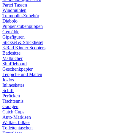
Partei Tassen
Windmühlen
Trampolin-Zubehör
Diabolo
Puppenstubenpuppen
Gemälde
Gipsfiguren
Stickset & Strickliesel
3-Rad Kinder Scooters
Badesitze
Malbücher
Shuffleboard
Geschenkpapier
Teppiche und Matten
Jo-Jos
Inlineskates
Schiff
Perücken
Tischtennis
Garagen
Catch Cups
Auto-Markisen
Walkie-Talkies
Toilettentaschen