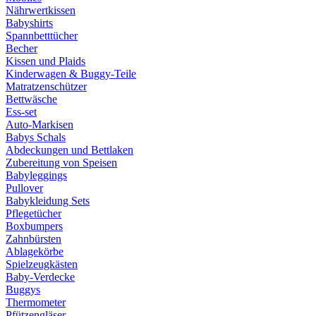
Nährwertkissen
Babyshirts
Spannbetttücher
Becher
Kissen und Plaids
Kinderwagen & Buggy-Teile
Matratzenschützer
Bettwäsche
Ess-set
Auto-Markisen
Babys Schals
Abdeckungen und Bettlaken
Zubereitung von Speisen
Babyleggings
Pullover
Babykleidung Sets
Pflegetücher
Boxbumpers
Zahnbürsten
Ablagekörbe
Spielzeugkästen
Baby-Verdecke
Buggys
Thermometer
Pfützengläser