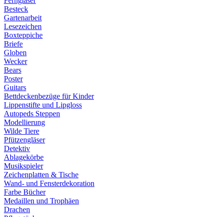
Ferngläser
Besteck
Gartenarbeit
Lesezeichen
Boxteppiche
Briefe
Globen
Wecker
Bears
Poster
Guitars
Bettdeckenbezüge für Kinder
Lippenstifte und Lipgloss
Autopeds Steppen
Modellierung
Wilde Tiere
Pfützengläser
Detektiv
Ablagekörbe
Musikspieler
Zeichenplatten & Tische
Wand- und Fensterdekoration
Farbe Bücher
Medaillen und Trophäen
Drachen