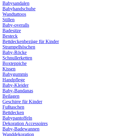
Babysandalen
Babyhandschuhe
Wandtattoos
Stillen
Baby-overalls
Badesitze
Besteck
Bettdeckenbezüge für Kinder
Strampelhöschen
Baby-Röcke
Schnullerketten
Boxteppiche
Kissen
Babygummis
Handpflege
Baby-Kleider
Baby-Bandanas
Beilagen
Geschirre für Kinder
Fußtaschen
Bettdecken
Babypantoffeln
Dekoration Accessoires
Baby-Badewannen
Wanddekoration