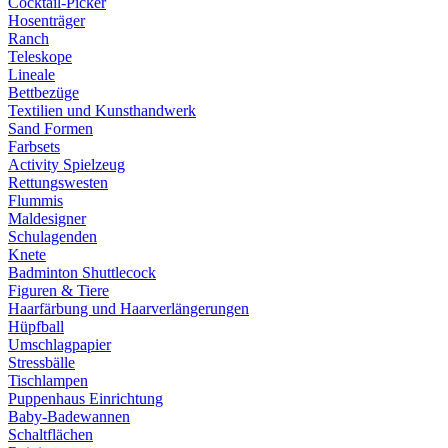
Cocktail-Picker
Hosenträger
Ranch
Teleskope
Lineale
Bettbezüge
Textilien und Kunsthandwerk
Sand Formen
Farbsets
Activity Spielzeug
Rettungswesten
Flummis
Maldesigner
Schulagenden
Knete
Badminton Shuttlecock
Figuren & Tiere
Haarfärbung und Haarverlängerungen
Hüpfball
Umschlagpapier
Stressbälle
Tischlampen
Puppenhaus Einrichtung
Baby-Badewannen
Schaltflächen