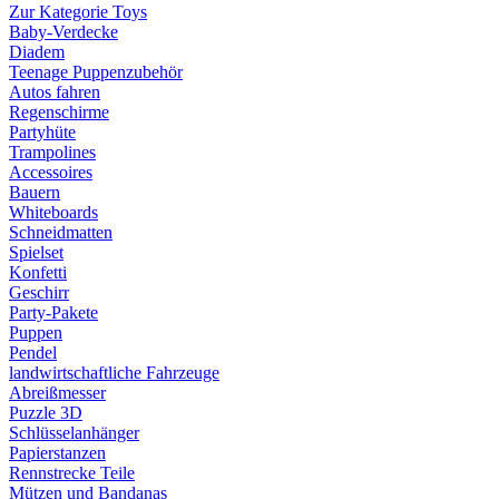
Zur Kategorie Toys
Baby-Verdecke
Diadem
Teenage Puppenzubehör
Autos fahren
Regenschirme
Partyhüte
Trampolines
Accessoires
Bauern
Whiteboards
Schneidmatten
Spielset
Konfetti
Geschirr
Party-Pakete
Puppen
Pendel
landwirtschaftliche Fahrzeuge
Abreißmesser
Puzzle 3D
Schlüsselanhänger
Papierstanzen
Rennstrecke Teile
Mützen und Bandanas