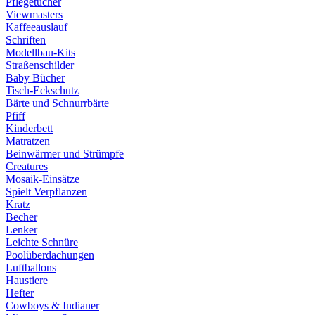
Pflegetücher
Viewmasters
Kaffeeauslauf
Schriften
Modellbau-Kits
Straßenschilder
Baby Bücher
Tisch-Eckschutz
Bärte und Schnurrbärte
Pfiff
Kinderbett
Matratzen
Beinwärmer und Strümpfe
Creatures
Mosaik-Einsätze
Spielt Verpflanzen
Kratz
Becher
Lenker
Leichte Schnüre
Poolüberdachungen
Luftballons
Haustiere
Hefter
Cowboys & Indianer