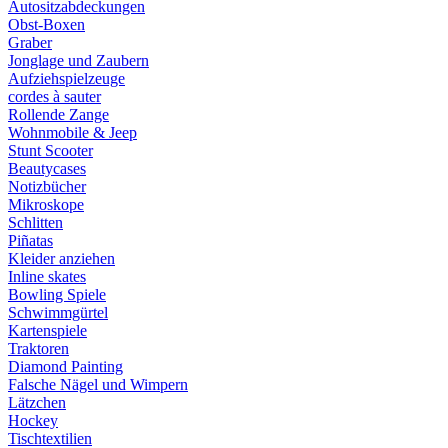
Autositzabdeckungen
Obst-Boxen
Graber
Jonglage und Zaubern
Aufziehspielzeuge
cordes à sauter
Rollende Zange
Wohnmobile & Jeep
Stunt Scooter
Beautycases
Notizbücher
Mikroskope
Schlitten
Piñatas
Kleider anziehen
Inline skates
Bowling Spiele
Schwimmgürtel
Kartenspiele
Traktoren
Diamond Painting
Falsche Nägel und Wimpern
Lätzchen
Hockey
Tischtextilien