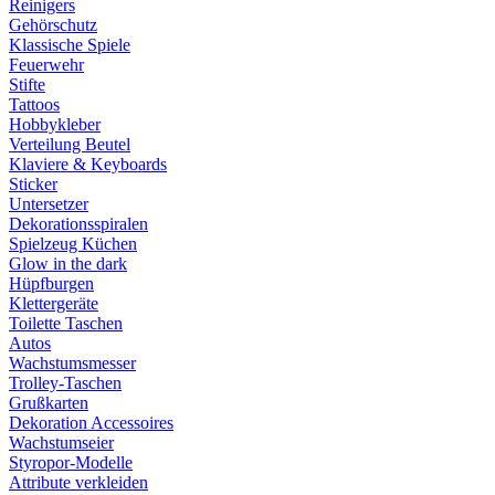
Reinigers
Gehörschutz
Klassische Spiele
Feuerwehr
Stifte
Tattoos
Hobbykleber
Verteilung Beutel
Klaviere & Keyboards
Sticker
Untersetzer
Dekorationsspiralen
Spielzeug Küchen
Glow in the dark
Hüpfburgen
Klettergeräte
Toilette Taschen
Autos
Wachstumsmesser
Trolley-Taschen
Grußkarten
Dekoration Accessoires
Wachstumseier
Styropor-Modelle
Attribute verkleiden