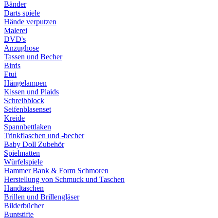
Bänder
Darts spiele
Hände verputzen
Malerei
DVD's
Anzughose
Tassen und Becher
Birds
Etui
Hängelampen
Kissen und Plaids
Schreibblock
Seifenblasenset
Kreide
Spannbettlaken
Trinkflaschen und -becher
Baby Doll Zubehör
Spielmatten
Würfelspiele
Hammer Bank & Form Schmoren
Herstellung von Schmuck und Taschen
Handtaschen
Brillen und Brillengläser
Bilderbücher
Buntstifte