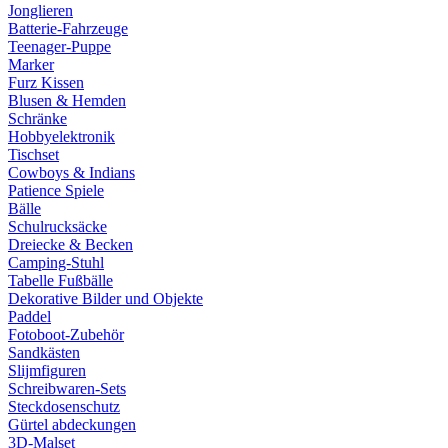
Jonglieren
Batterie-Fahrzeuge
Teenager-Puppe
Marker
Furz Kissen
Blusen & Hemden
Schränke
Hobbyelektronik
Tischset
Cowboys & Indians
Patience Spiele
Bälle
Schulrucksäcke
Dreiecke & Becken
Camping-Stuhl
Tabelle Fußbälle
Dekorative Bilder und Objekte
Paddel
Fotoboot-Zubehör
Sandkästen
Slijmfiguren
Schreibwaren-Sets
Steckdosenschutz
Gürtel abdeckungen
3D-Malset