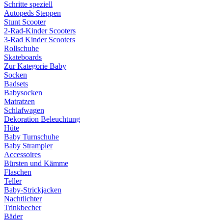
Schritte speziell
Autopeds Steppen
Stunt Scooter
2-Rad-Kinder Scooters
3-Rad Kinder Scooters
Rollschuhe
Skateboards
Zur Kategorie Baby
Socken
Badsets
Babysocken
Matratzen
Schlafwagen
Dekoration Beleuchtung
Hüte
Baby Turnschuhe
Baby Strampler
Accessoires
Bürsten und Kämme
Flaschen
Teller
Baby-Strickjacken
Nachtlichter
Trinkbecher
Bäder