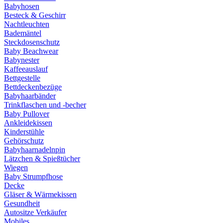
Babyhosen
Besteck & Geschirr
Nachtleuchten
Bademäntel
Steckdosenschutz
Baby Beachwear
Babynester
Kaffeeauslauf
Bettgestelle
Bettdeckenbezüge
Babyhaarbänder
Trinkflaschen und -becher
Baby Pullover
Ankleidekissen
Kinderstühle
Gehörschutz
Babyhaarnadelnpin
Lätzchen & Spießtücher
Wiegen
Baby Strumpfhose
Decke
Gläser & Wärmekissen
Gesundheit
Autositze Verkäufer
Mobiles