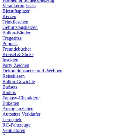
Pistolen & Schießspielzeug
Verankerungssets
Bleistiftspitzer
Kerzen
Trinkflaschen
Geburtstagskerzen
Ballon-Bänder
Tragesitze
Puppets
Freundebücher
Kreisel & Sticks
Insekten
Party-Zeichen
Dekorationsnetze und -Webben
Reisekissen
Ballon-Gewichte
Badsets
Radios
Fantasy-Charaktere
Etiketten
Anzug anziehen
Autositze Verkäufer
Lernspiele
RC-Fahrzeuge
Ventilatoren