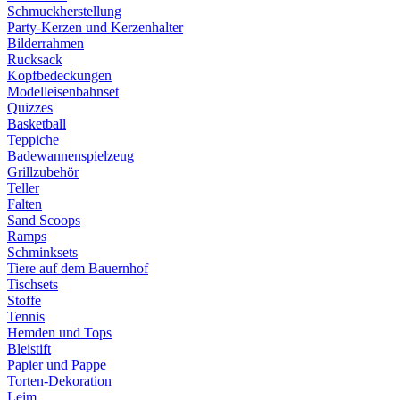
Schmuckherstellung
Party-Kerzen und Kerzenhalter
Bilderrahmen
Rucksack
Kopfbedeckungen
Modelleisenbahnset
Quizzes
Basketball
Teppiche
Badewannenspielzeug
Grillzubehör
Teller
Falten
Sand Scoops
Ramps
Schminksets
Tiere auf dem Bauernhof
Tischsets
Stoffe
Tennis
Hemden und Tops
Bleistift
Papier und Pappe
Torten-Dekoration
Leim