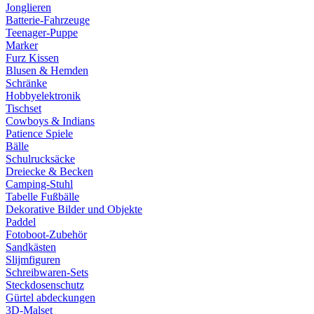
Jonglieren
Batterie-Fahrzeuge
Teenager-Puppe
Marker
Furz Kissen
Blusen & Hemden
Schränke
Hobbyelektronik
Tischset
Cowboys & Indians
Patience Spiele
Bälle
Schulrucksäcke
Dreiecke & Becken
Camping-Stuhl
Tabelle Fußbälle
Dekorative Bilder und Objekte
Paddel
Fotoboot-Zubehör
Sandkästen
Slijmfiguren
Schreibwaren-Sets
Steckdosenschutz
Gürtel abdeckungen
3D-Malset