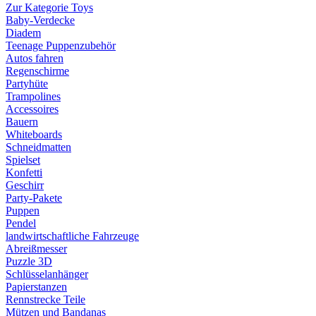
Zur Kategorie Toys
Baby-Verdecke
Diadem
Teenage Puppenzubehör
Autos fahren
Regenschirme
Partyhüte
Trampolines
Accessoires
Bauern
Whiteboards
Schneidmatten
Spielset
Konfetti
Geschirr
Party-Pakete
Puppen
Pendel
landwirtschaftliche Fahrzeuge
Abreißmesser
Puzzle 3D
Schlüsselanhänger
Papierstanzen
Rennstrecke Teile
Mützen und Bandanas