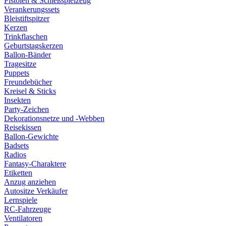
Pistolen & Schießspielzeug
Verankerungssets
Bleistiftspitzer
Kerzen
Trinkflaschen
Geburtstagskerzen
Ballon-Bänder
Tragesitze
Puppets
Freundebücher
Kreisel & Sticks
Insekten
Party-Zeichen
Dekorationsnetze und -Webben
Reisekissen
Ballon-Gewichte
Badsets
Radios
Fantasy-Charaktere
Etiketten
Anzug anziehen
Autositze Verkäufer
Lernspiele
RC-Fahrzeuge
Ventilatoren