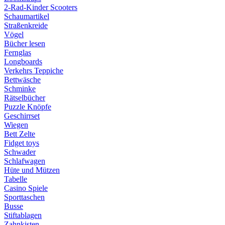
2-Rad-Kinder Scooters
Schaumartikel
Straßenkreide
Vögel
Bücher lesen
Fernglas
Longboards
Verkehrs Teppiche
Bettwäsche
Schminke
Rätselbücher
Puzzle Knöpfe
Geschirrset
Wiegen
Bett Zelte
Fidget toys
Schwader
Schlafwagen
Hüte und Mützen
Tabelle
Casino Spiele
Sporttaschen
Busse
Stiftablagen
Zahnkisten