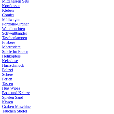
Mittagessen Sets
Kopfkissen
Kleben
Comics
Müllwagen
Portfolio-Ordner
Wandleuchten
Schweißbänder
Taschenlampen
Frisbees
Meerestiere
Spiele im Freien
Helikopters
Keksdose
Haarschmuck
Polizei
Schere
Ferien
Tassen
Hug Wipes
Boas und Kränze
Spielen Sand
Kissen
Graben Maschine
Tauchen Stiefel