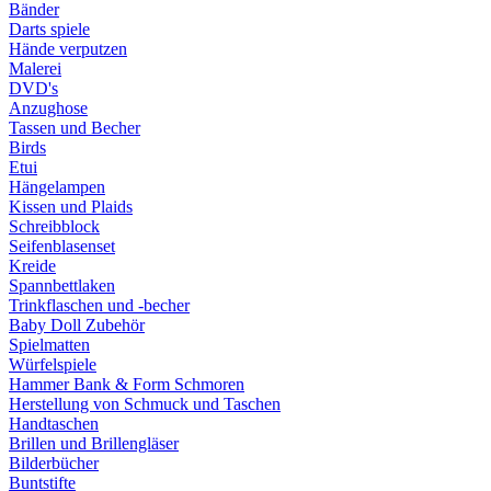
Bänder
Darts spiele
Hände verputzen
Malerei
DVD's
Anzughose
Tassen und Becher
Birds
Etui
Hängelampen
Kissen und Plaids
Schreibblock
Seifenblasenset
Kreide
Spannbettlaken
Trinkflaschen und -becher
Baby Doll Zubehör
Spielmatten
Würfelspiele
Hammer Bank & Form Schmoren
Herstellung von Schmuck und Taschen
Handtaschen
Brillen und Brillengläser
Bilderbücher
Buntstifte