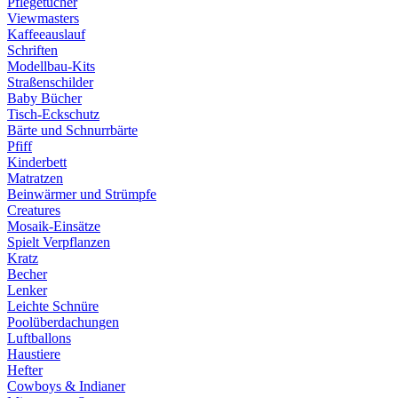
Pflegetücher
Viewmasters
Kaffeeauslauf
Schriften
Modellbau-Kits
Straßenschilder
Baby Bücher
Tisch-Eckschutz
Bärte und Schnurrbärte
Pfiff
Kinderbett
Matratzen
Beinwärmer und Strümpfe
Creatures
Mosaik-Einsätze
Spielt Verpflanzen
Kratz
Becher
Lenker
Leichte Schnüre
Poolüberdachungen
Luftballons
Haustiere
Hefter
Cowboys & Indianer