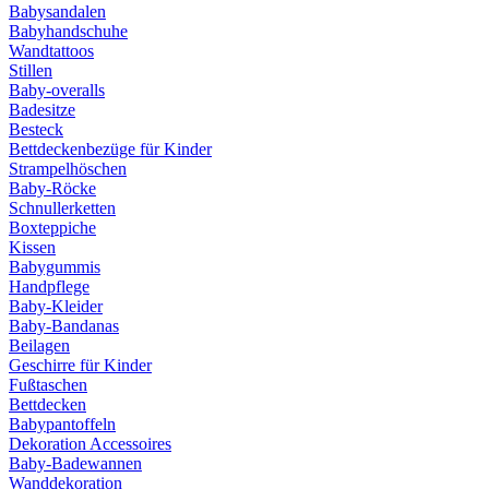
Babysandalen
Babyhandschuhe
Wandtattoos
Stillen
Baby-overalls
Badesitze
Besteck
Bettdeckenbezüge für Kinder
Strampelhöschen
Baby-Röcke
Schnullerketten
Boxteppiche
Kissen
Babygummis
Handpflege
Baby-Kleider
Baby-Bandanas
Beilagen
Geschirre für Kinder
Fußtaschen
Bettdecken
Babypantoffeln
Dekoration Accessoires
Baby-Badewannen
Wanddekoration