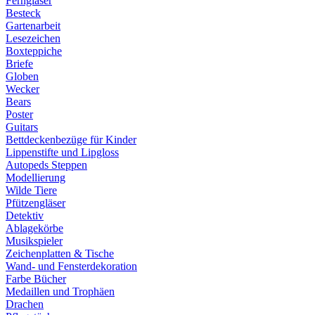
Ferngläser
Besteck
Gartenarbeit
Lesezeichen
Boxteppiche
Briefe
Globen
Wecker
Bears
Poster
Guitars
Bettdeckenbezüge für Kinder
Lippenstifte und Lipgloss
Autopeds Steppen
Modellierung
Wilde Tiere
Pfützengläser
Detektiv
Ablagekörbe
Musikspieler
Zeichenplatten & Tische
Wand- und Fensterdekoration
Farbe Bücher
Medaillen und Trophäen
Drachen