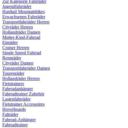
Zur Kategorie Fahrräder
Jugendfahrräder
Hardtail Mountainbikes
Erwachsenen Fahrräder
Transportfahrräder Herren
Cityräder Herren
Hollandräder Damen
Mutter-Kind-Fahrrad
Einräder
Cruiser Herren
Single Speed Fahrrad
Rennräder
Cityräder Damen
Transportfahrräder Damen
Tourenräder
Hollandräder Herren
Fietstrainers
Fahrradanhänger
Fahrradtrainer Zubehör
Lastenfahrräder
Fietstrainer Accessoires
Hoverboards
Falträder
Fahrrad-Anhänger
Fahrradtrainer