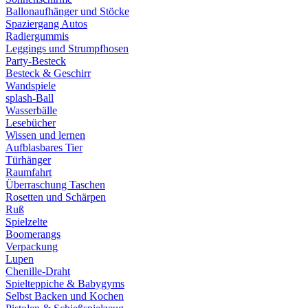
Ballonaufhänger und Stöcke
Spaziergang Autos
Radiergummis
Leggings und Strumpfhosen
Party-Besteck
Besteck & Geschirr
Wandspiele
splash-Ball
Wasserbälle
Lesebücher
Wissen und lernen
Aufblasbares Tier
Türhänger
Raumfahrt
Überraschung Taschen
Rosetten und Schärpen
Ruß
Spielzelte
Boomerangs
Verpackung
Lupen
Chenille-Draht
Spielteppiche & Babygyms
Selbst Backen und Kochen