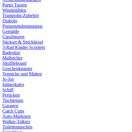
Partei Tassen
Windmühlen
Trampolin-Zubehör
Diabolo
Puppenstubenpuppen
Gemälde
Gipsfiguren
Stickset & Strickliesel
3-Rad Kinder Scooters
Badesitze
Malbücher
Shuffleboard
Geschenkpapier
Teppiche und Matten
Jo-Jos
Inlineskates
Schiff
Perücken
Tischtennis
Garagen
Catch Cups
Auto-Markisen
Walkie-Talkies
Toilettentaschen