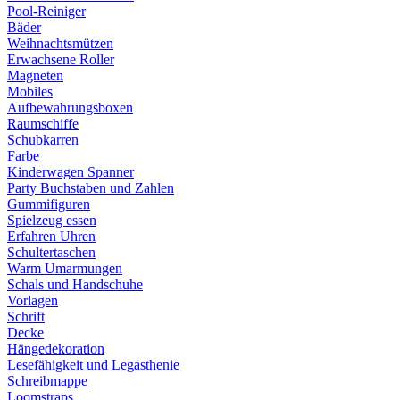
Pool-Reiniger
Bäder
Weihnachtsmützen
Erwachsene Roller
Magneten
Mobiles
Aufbewahrungsboxen
Raumschiffe
Schubkarren
Farbe
Kinderwagen Spanner
Party Buchstaben und Zahlen
Gummifiguren
Spielzeug essen
Erfahren Uhren
Schultertaschen
Warm Umarmungen
Schals und Handschuhe
Vorlagen
Schrift
Decke
Hängedekoration
Lesefähigkeit und Legasthenie
Schreibmappe
Loomstraps