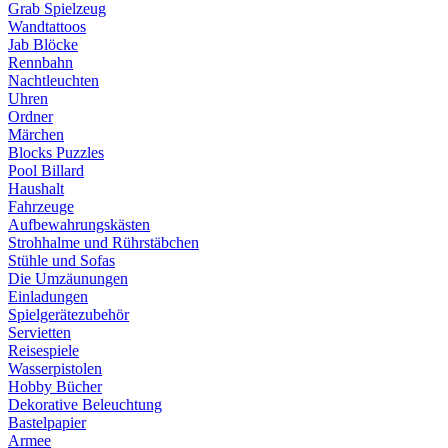
Grab Spielzeug
Wandtattoos
Jab Blöcke
Rennbahn
Nachtleuchten
Uhren
Ordner
Märchen
Blocks Puzzles
Pool Billard
Haushalt
Fahrzeuge
Aufbewahrungskästen
Strohhalme und Rührstäbchen
Stühle und Sofas
Die Umzäunungen
Einladungen
Spielgerätezubehör
Servietten
Reisespiele
Wasserpistolen
Hobby Bücher
Dekorative Beleuchtung
Bastelpapier
Armee