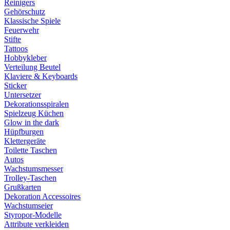
Reinigers
Gehörschutz
Klassische Spiele
Feuerwehr
Stifte
Tattoos
Hobbykleber
Verteilung Beutel
Klaviere & Keyboards
Sticker
Untersetzer
Dekorationsspiralen
Spielzeug Küchen
Glow in the dark
Hüpfburgen
Klettergeräte
Toilette Taschen
Autos
Wachstumsmesser
Trolley-Taschen
Grußkarten
Dekoration Accessoires
Wachstumseier
Styropor-Modelle
Attribute verkleiden