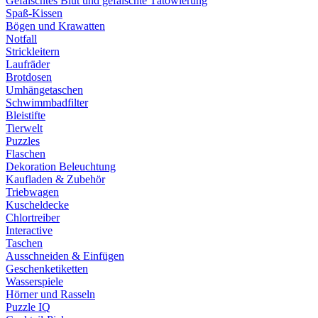
Gefälschtes Blut und gefälschte Tätowierung
Spaß-Kissen
Bögen und Krawatten
Notfall
Strickleitern
Laufräder
Brotdosen
Umhängetaschen
Schwimmbadfilter
Bleistifte
Tierwelt
Puzzles
Flaschen
Dekoration Beleuchtung
Kaufladen & Zubehör
Triebwagen
Kuscheldecke
Chlortreiber
Interactive
Taschen
Ausschneiden & Einfügen
Geschenketiketten
Wasserspiele
Hörner und Rasseln
Puzzle IQ