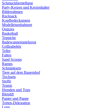
Schmuckherstellung
Party-Kerzen und Kerzenhalter
Bilderrahmen
Rucksack
Kopfbedeckungen
Modelleisenbahnset
Quizzes
Basketball
Teppiche
Badewannenspielzeug
Grillzubehör
Teller
Falten
Sand Scoops
Ramps
Schminksets
Tiere auf dem Bauernhof
Tischsets
Stoffe
Tennis
Hemden und Tops
Bleistift
Papier und Pappe
Torten-Dekoration
Leim