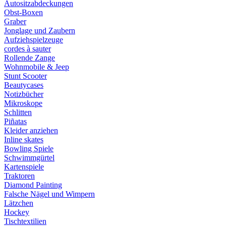
Autositzabdeckungen
Obst-Boxen
Graber
Jonglage und Zaubern
Aufziehspielzeuge
cordes à sauter
Rollende Zange
Wohnmobile & Jeep
Stunt Scooter
Beautycases
Notizbücher
Mikroskope
Schlitten
Piñatas
Kleider anziehen
Inline skates
Bowling Spiele
Schwimmgürtel
Kartenspiele
Traktoren
Diamond Painting
Falsche Nägel und Wimpern
Lätzchen
Hockey
Tischtextilien