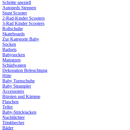
Schritte speziell
Autopeds Steppen
Stunt Scooter
2-Rad-Kinder Scooters
3-Rad Kinder Scooters
Rollschuhe
Skateboards
Zur Kategorie Baby
Socken
Badsets
Babysocken
Matratzen
Schlafwagen
Dekoration Beleuchtung
Hüte
Baby Turnschuhe
Baby Strampler
Accessoires
Bürsten und Kämme
Flaschen
Teller
Baby-Strickjacken
Nachtlichter
Trinkbecher
Bäder