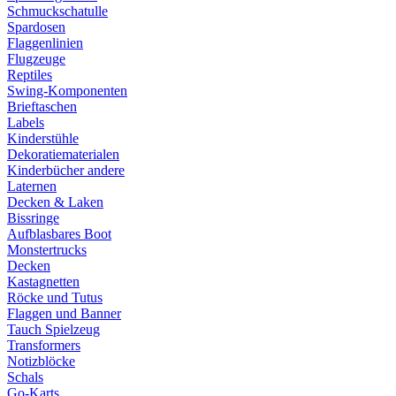
Schmuckschatulle
Spardosen
Flaggenlinien
Flugzeuge
Reptiles
Swing-Komponenten
Brieftaschen
Labels
Kinderstühle
Dekoratiematerialen
Kinderbücher andere
Laternen
Decken & Laken
Bissringe
Aufblasbares Boot
Monstertrucks
Decken
Kastagnetten
Röcke und Tutus
Flaggen und Banner
Tauch Spielzeug
Transformers
Notizblöcke
Schals
Go-Karts