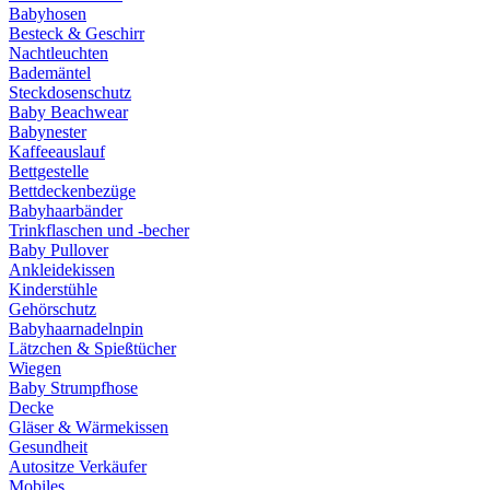
Babyhosen
Besteck & Geschirr
Nachtleuchten
Bademäntel
Steckdosenschutz
Baby Beachwear
Babynester
Kaffeeauslauf
Bettgestelle
Bettdeckenbezüge
Babyhaarbänder
Trinkflaschen und -becher
Baby Pullover
Ankleidekissen
Kinderstühle
Gehörschutz
Babyhaarnadelnpin
Lätzchen & Spießtücher
Wiegen
Baby Strumpfhose
Decke
Gläser & Wärmekissen
Gesundheit
Autositze Verkäufer
Mobiles