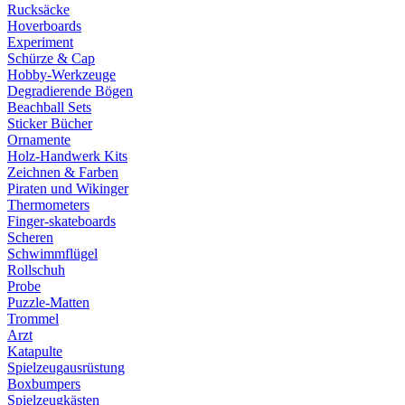
Rucksäcke
Hoverboards
Experiment
Schürze & Cap
Hobby-Werkzeuge
Degradierende Bögen
Beachball Sets
Sticker Bücher
Ornamente
Holz-Handwerk Kits
Zeichnen & Farben
Piraten und Wikinger
Thermometers
Finger-skateboards
Scheren
Schwimmflügel
Rollschuh
Probe
Puzzle-Matten
Trommel
Arzt
Katapulte
Spielzeugausrüstung
Boxbumpers
Spielzeugkästen