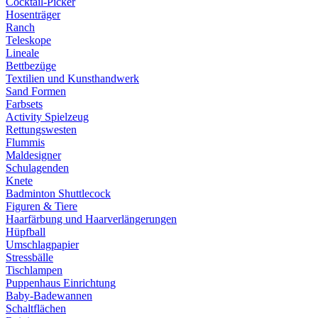
Cocktail-Picker
Hosenträger
Ranch
Teleskope
Lineale
Bettbezüge
Textilien und Kunsthandwerk
Sand Formen
Farbsets
Activity Spielzeug
Rettungswesten
Flummis
Maldesigner
Schulagenden
Knete
Badminton Shuttlecock
Figuren & Tiere
Haarfärbung und Haarverlängerungen
Hüpfball
Umschlagpapier
Stressbälle
Tischlampen
Puppenhaus Einrichtung
Baby-Badewannen
Schaltflächen