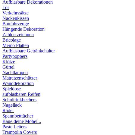
Aufblasbare Dekorationen
Tor
Verkehrssätze
Nackenkissen
Baufahrzeuge
Hängende Dekoration
Zahlen zeichnen
Bricolage
Memo Platten
Aufblasbare Getränkehalter
Partypoppers
Klötze
Gürtel
Nachtlampen
Matratzenschützer
Wanddekoration
Spieldose
aufblasbaren Reifen
Schultrinkbechers
Nagellack
Räder
Spannbetttücher
Baue deine Möbel...
Paste Letters
Trampolin Covers