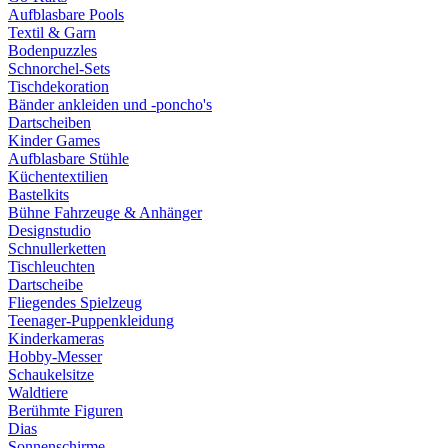
Aufblasbare Pools
Textil & Garn
Bodenpuzzles
Schnorchel-Sets
Tischdekoration
Bänder ankleiden und -poncho's
Dartscheiben
Kinder Games
Aufblasbare Stühle
Küchentextilien
Bastelkits
Bühne Fahrzeuge & Anhänger
Designstudio
Schnullerketten
Tischleuchten
Dartscheibe
Fliegendes Spielzeug
Teenager-Puppenkleidung
Kinderkameras
Hobby-Messer
Schaukelsitze
Waldtiere
Berühmte Figuren
Dias
Sonnenschirme