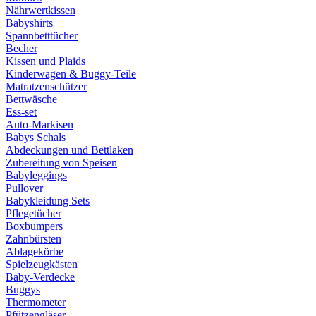
Nährwertkissen
Babyshirts
Spannbetttücher
Becher
Kissen und Plaids
Kinderwagen & Buggy-Teile
Matratzenschützer
Bettwäsche
Ess-set
Auto-Markisen
Babys Schals
Abdeckungen und Bettlaken
Zubereitung von Speisen
Babyleggings
Pullover
Babykleidung Sets
Pflegetücher
Boxbumpers
Zahnbürsten
Ablagekörbe
Spielzeugkästen
Baby-Verdecke
Buggys
Thermometer
Pfützengläser