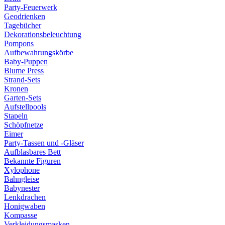
Party-Feuerwerk
Geodrienken
Tagebücher
Dekorationsbeleuchtung
Pompons
Aufbewahrungskörbe
Baby-Puppen
Blume Press
Strand-Sets
Kronen
Garten-Sets
Aufstellpools
Stapeln
Schöpfnetze
Eimer
Party-Tassen und -Gläser
Aufblasbares Bett
Bekannte Figuren
Xylophone
Bahngleise
Babynester
Lenkdrachen
Honigwaben
Kompasse
Verkleidungsmasken