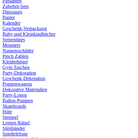
Passanten
Zubehör-Sets
Dinosaurs
Papier
Kalender
Geschenk-Verpackung
Baby und Kleinkindbücher
Serpentines
Monsters
Namensschilder
Pinch Zahlen
Kleiderbügel
Gym Taschen
Party-Dekoration
Geschenk-Dekoration
Poppenwagens
Dekorative Materialien
Party-Logen
Ballon-Pumpen
Skateboards
Hüte
Stempel
Lernen Rätsel
Stirnbänder
Spieltelefone