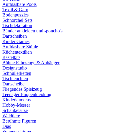
Aufblasbare Pools
Textil & Garn
Bodenpuzzles
Schnorchel-Sets
Tischdekoration
Bänder ankleiden und -poncho's
Dartscheiben
Kinder Games
Aufblasbare Stühle
Küchentextilien
Bastelkits
Bühne Fahrzeuge & Anhänger
Designstudio
Schnullerketten
Tischleuchten
Dartscheibe
Fliegendes Spielzeug
Teenager-Puppenkleidung
Kinderkameras
Hobby-Messer
Schaukelsitze
Waldtiere
Berühmte Figuren
Dias
Sonnenschirme