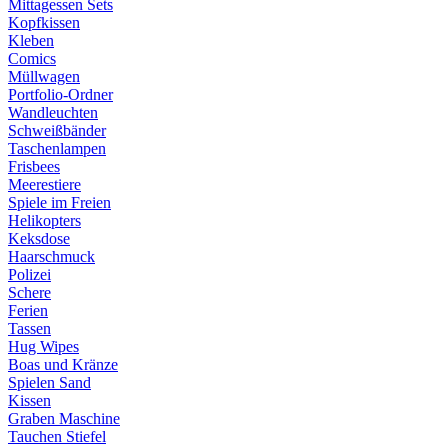
Mittagessen Sets
Kopfkissen
Kleben
Comics
Müllwagen
Portfolio-Ordner
Wandleuchten
Schweißbänder
Taschenlampen
Frisbees
Meerestiere
Spiele im Freien
Helikopters
Keksdose
Haarschmuck
Polizei
Schere
Ferien
Tassen
Hug Wipes
Boas und Kränze
Spielen Sand
Kissen
Graben Maschine
Tauchen Stiefel