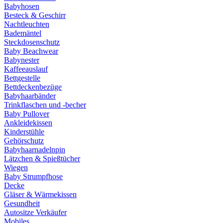
Babyhosen
Besteck & Geschirr
Nachtleuchten
Bademäntel
Steckdosenschutz
Baby Beachwear
Babynester
Kaffeeauslauf
Bettgestelle
Bettdeckenbezüge
Babyhaarbänder
Trinkflaschen und -becher
Baby Pullover
Ankleidekissen
Kinderstühle
Gehörschutz
Babyhaarnadelnpin
Lätzchen & Spießtücher
Wiegen
Baby Strumpfhose
Decke
Gläser & Wärmekissen
Gesundheit
Autositze Verkäufer
Mobiles