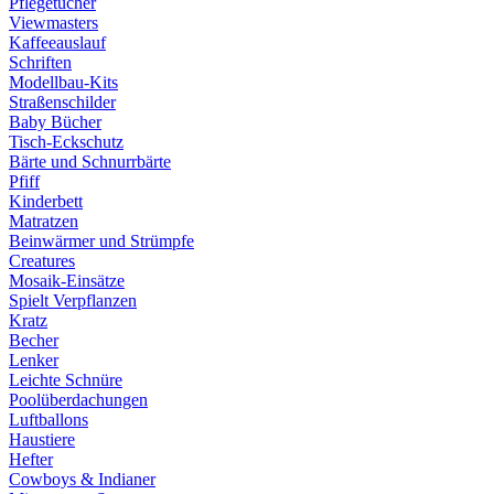
Pflegetücher
Viewmasters
Kaffeeauslauf
Schriften
Modellbau-Kits
Straßenschilder
Baby Bücher
Tisch-Eckschutz
Bärte und Schnurrbärte
Pfiff
Kinderbett
Matratzen
Beinwärmer und Strümpfe
Creatures
Mosaik-Einsätze
Spielt Verpflanzen
Kratz
Becher
Lenker
Leichte Schnüre
Poolüberdachungen
Luftballons
Haustiere
Hefter
Cowboys & Indianer