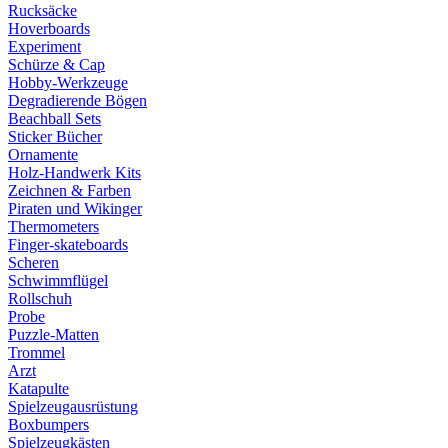
Rucksäcke
Hoverboards
Experiment
Schürze & Cap
Hobby-Werkzeuge
Degradierende Bögen
Beachball Sets
Sticker Bücher
Ornamente
Holz-Handwerk Kits
Zeichnen & Farben
Piraten und Wikinger
Thermometers
Finger-skateboards
Scheren
Schwimmflügel
Rollschuh
Probe
Puzzle-Matten
Trommel
Arzt
Katapulte
Spielzeugausrüstung
Boxbumpers
Spielzeugkästen