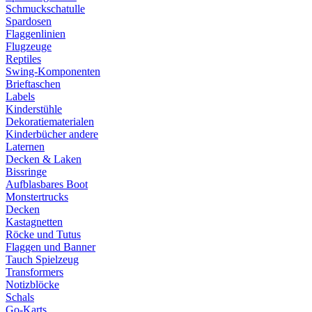
Schmuckschatulle
Spardosen
Flaggenlinien
Flugzeuge
Reptiles
Swing-Komponenten
Brieftaschen
Labels
Kinderstühle
Dekoratiematerialen
Kinderbücher andere
Laternen
Decken & Laken
Bissringe
Aufblasbares Boot
Monstertrucks
Decken
Kastagnetten
Röcke und Tutus
Flaggen und Banner
Tauch Spielzeug
Transformers
Notizblöcke
Schals
Go-Karts