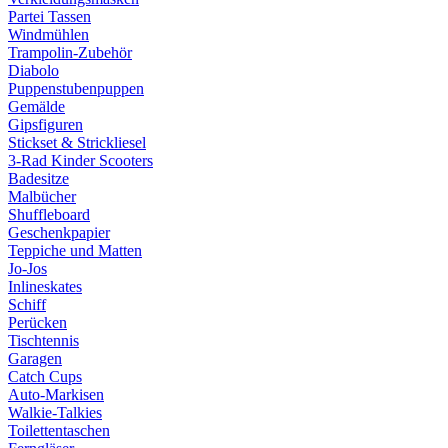
Partei Tassen
Windmühlen
Trampolin-Zubehör
Diabolo
Puppenstubenpuppen
Gemälde
Gipsfiguren
Stickset & Strickliesel
3-Rad Kinder Scooters
Badesitze
Malbücher
Shuffleboard
Geschenkpapier
Teppiche und Matten
Jo-Jos
Inlineskates
Schiff
Perücken
Tischtennis
Garagen
Catch Cups
Auto-Markisen
Walkie-Talkies
Toilettentaschen