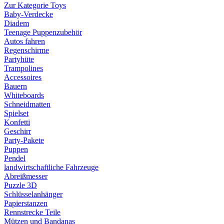
Zur Kategorie Toys
Baby-Verdecke
Diadem
Teenage Puppenzubehör
Autos fahren
Regenschirme
Partyhüte
Trampolines
Accessoires
Bauern
Whiteboards
Schneidmatten
Spielset
Konfetti
Geschirr
Party-Pakete
Puppen
Pendel
landwirtschaftliche Fahrzeuge
Abreißmesser
Puzzle 3D
Schlüsselanhänger
Papierstanzen
Rennstrecke Teile
Mützen und Bandanas