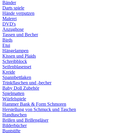
Bänder
Darts spiele
Hände verputzen
Malerei
DVD's
Anzughose
Tassen und Becher
Birds
Etui
Hängelampen
Kissen und Plaids
Schreibblock
Seifenblasenset
Kreide
Spannbettlaken
Trinkflaschen und -becher
Baby Doll Zubehör
Spielmatten
Würfelspiele
Hammer Bank & Form Schmoren
Herstellung von Schmuck und Taschen
Handtaschen
Brillen und Brillengläser
Bilderbücher
Buntstifte