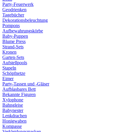
Party-Feuerwerk
Geodrienken
Tagebücher
Dekorationsbeleuchtung
Pompons
Aufbewahrungskörbe
Baby-Puppen
Blume Press
Strand-Sets
Kronen
Garten-Sets
Aufstellpools
Stapeln
Schöpfnetze
Eimer
Party-Tassen und -Gläser
Aufblasbares Bett
Bekannte Figuren
Xylophone
Bahngleise
Babynester
Lenkdrachen
Honigwaben
Kompasse
Verkleidungsmasken