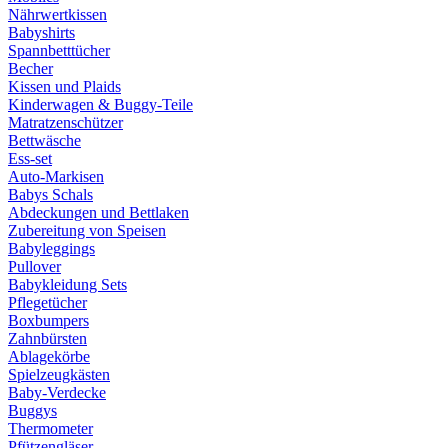
Nährwertkissen
Babyshirts
Spannbetttücher
Becher
Kissen und Plaids
Kinderwagen & Buggy-Teile
Matratzenschützer
Bettwäsche
Ess-set
Auto-Markisen
Babys Schals
Abdeckungen und Bettlaken
Zubereitung von Speisen
Babyleggings
Pullover
Babykleidung Sets
Pflegetücher
Boxbumpers
Zahnbürsten
Ablagekörbe
Spielzeugkästen
Baby-Verdecke
Buggys
Thermometer
Pfützengläser