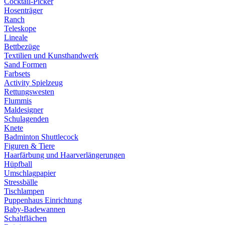
Cocktail-Picker
Hosenträger
Ranch
Teleskope
Lineale
Bettbezüge
Textilien und Kunsthandwerk
Sand Formen
Farbsets
Activity Spielzeug
Rettungswesten
Flummis
Maldesigner
Schulagenden
Knete
Badminton Shuttlecock
Figuren & Tiere
Haarfärbung und Haarverlängerungen
Hüpfball
Umschlagpapier
Stressbälle
Tischlampen
Puppenhaus Einrichtung
Baby-Badewannen
Schaltflächen