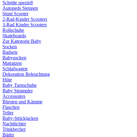
Schritte speziell
Autopeds Steppen
Stunt Scooter
2-Rad-Kinder Scooters
3-Rad Kinder Scooters
Rollschuhe
Skateboards
Zur Kategorie Baby
Socken
Badsets
Babysocken
Matratzen
Schlafwagen
Dekoration Beleuchtung
Hüte
Baby Turnschuhe
Baby Strampler
Accessoires
Bürsten und Kämme
Flaschen
Teller
Baby-Strickjacken
Nachtlichter
Trinkbecher
Bäder