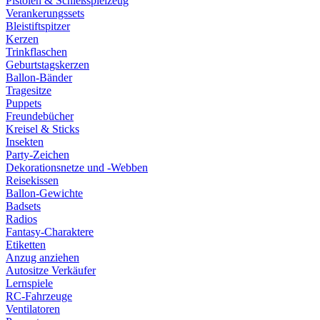
Pistolen & Schießspielzeug
Verankerungssets
Bleistiftspitzer
Kerzen
Trinkflaschen
Geburtstagskerzen
Ballon-Bänder
Tragesitze
Puppets
Freundebücher
Kreisel & Sticks
Insekten
Party-Zeichen
Dekorationsnetze und -Webben
Reisekissen
Ballon-Gewichte
Badsets
Radios
Fantasy-Charaktere
Etiketten
Anzug anziehen
Autositze Verkäufer
Lernspiele
RC-Fahrzeuge
Ventilatoren