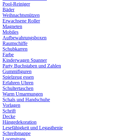
Pool-Reiniger
Bäder
Weihnachtsmützen
Erwachsene Roller
Magneten
Mobiles
Aufbewahrungsboxen
Raumschiffe
Schubkarren
Farbe
Kinderwagen Spanner
Party Buchstaben und Zahlen
Gummifiguren
Spielzeug essen
Erfahren Uhren
Schultertaschen
Warm Umarmungen
Schals und Handschuhe
Vorlagen
Schrift
Decke
Hängedekoration
Lesefähigkeit und Legasthenie
Schreibmappe
Loomstraps