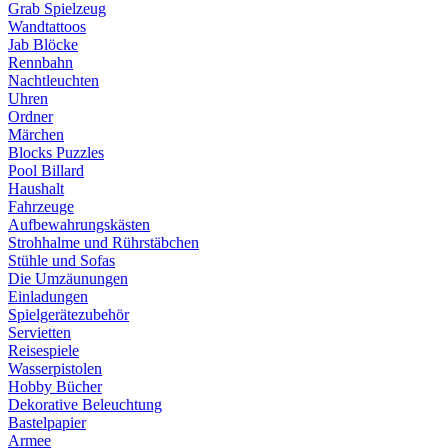
Grab Spielzeug
Wandtattoos
Jab Blöcke
Rennbahn
Nachtleuchten
Uhren
Ordner
Märchen
Blocks Puzzles
Pool Billard
Haushalt
Fahrzeuge
Aufbewahrungskästen
Strohhalme und Rührstäbchen
Stühle und Sofas
Die Umzäunungen
Einladungen
Spielgerätezubehör
Servietten
Reisespiele
Wasserpistolen
Hobby Bücher
Dekorative Beleuchtung
Bastelpapier
Armee