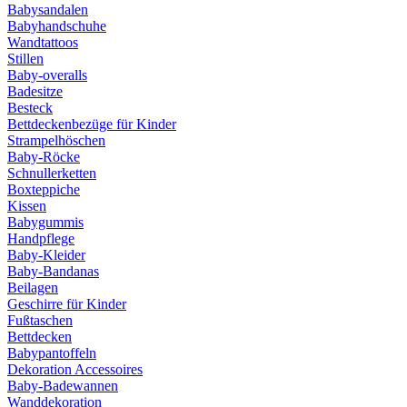
Babysandalen
Babyhandschuhe
Wandtattoos
Stillen
Baby-overalls
Badesitze
Besteck
Bettdeckenbezüge für Kinder
Strampelhöschen
Baby-Röcke
Schnullerketten
Boxteppiche
Kissen
Babygummis
Handpflege
Baby-Kleider
Baby-Bandanas
Beilagen
Geschirre für Kinder
Fußtaschen
Bettdecken
Babypantoffeln
Dekoration Accessoires
Baby-Badewannen
Wanddekoration