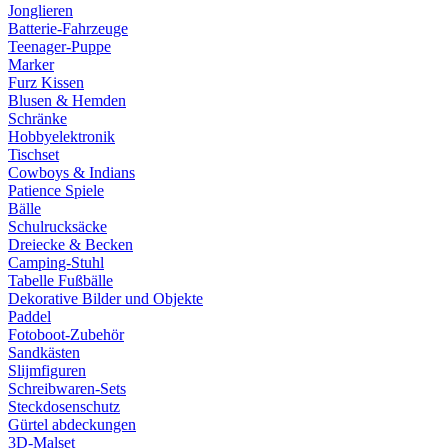
Jonglieren
Batterie-Fahrzeuge
Teenager-Puppe
Marker
Furz Kissen
Blusen & Hemden
Schränke
Hobbyelektronik
Tischset
Cowboys & Indians
Patience Spiele
Bälle
Schulrucksäcke
Dreiecke & Becken
Camping-Stuhl
Tabelle Fußbälle
Dekorative Bilder und Objekte
Paddel
Fotoboot-Zubehör
Sandkästen
Slijmfiguren
Schreibwaren-Sets
Steckdosenschutz
Gürtel abdeckungen
3D-Malset