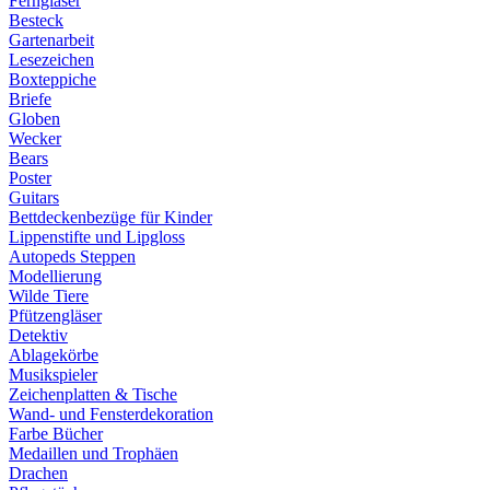
Ferngläser
Besteck
Gartenarbeit
Lesezeichen
Boxteppiche
Briefe
Globen
Wecker
Bears
Poster
Guitars
Bettdeckenbezüge für Kinder
Lippenstifte und Lipgloss
Autopeds Steppen
Modellierung
Wilde Tiere
Pfützengläser
Detektiv
Ablagekörbe
Musikspieler
Zeichenplatten & Tische
Wand- und Fensterdekoration
Farbe Bücher
Medaillen und Trophäen
Drachen