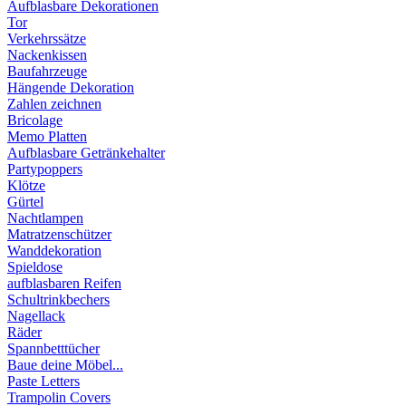
Aufblasbare Dekorationen
Tor
Verkehrssätze
Nackenkissen
Baufahrzeuge
Hängende Dekoration
Zahlen zeichnen
Bricolage
Memo Platten
Aufblasbare Getränkehalter
Partypoppers
Klötze
Gürtel
Nachtlampen
Matratzenschützer
Wanddekoration
Spieldose
aufblasbaren Reifen
Schultrinkbechers
Nagellack
Räder
Spannbetttücher
Baue deine Möbel...
Paste Letters
Trampolin Covers