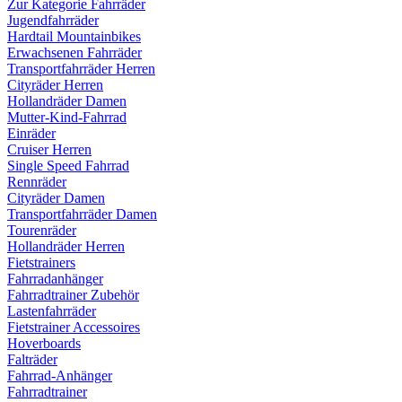
Zur Kategorie Fahrräder
Jugendfahrräder
Hardtail Mountainbikes
Erwachsenen Fahrräder
Transportfahrräder Herren
Cityräder Herren
Hollandräder Damen
Mutter-Kind-Fahrrad
Einräder
Cruiser Herren
Single Speed Fahrrad
Rennräder
Cityräder Damen
Transportfahrräder Damen
Tourenräder
Hollandräder Herren
Fietstrainers
Fahrradanhänger
Fahrradtrainer Zubehör
Lastenfahrräder
Fietstrainer Accessoires
Hoverboards
Falträder
Fahrrad-Anhänger
Fahrradtrainer