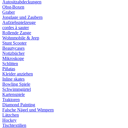
Autositzabdeckungen
Obst-Boxen
Graber
Jonglage und Zaubern
Aufziehspielzeuge
cordes à sauter
Rollende Zange
Wohnmobile & Jeep
Stunt Scooter
Beautycases
Notizbücher
Mikroskope
Schlitten
Piñatas
Kleider anziehen
Inline skates
Bowling Spiele
Schwimmgürtel
Kartenspiele
Traktoren
Diamond Painting
Falsche Nägel und Wimpern
Lätzchen
Hockey
Tischtextilien