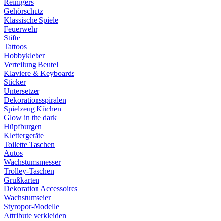
Reinigers
Gehörschutz
Klassische Spiele
Feuerwehr
Stifte
Tattoos
Hobbykleber
Verteilung Beutel
Klaviere & Keyboards
Sticker
Untersetzer
Dekorationsspiralen
Spielzeug Küchen
Glow in the dark
Hüpfburgen
Klettergeräte
Toilette Taschen
Autos
Wachstumsmesser
Trolley-Taschen
Grußkarten
Dekoration Accessoires
Wachstumseier
Styropor-Modelle
Attribute verkleiden