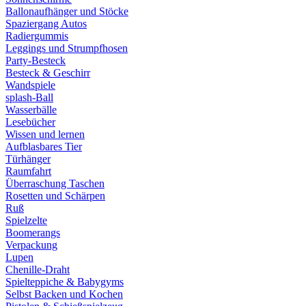
Ballonaufhänger und Stöcke
Spaziergang Autos
Radiergummis
Leggings und Strumpfhosen
Party-Besteck
Besteck & Geschirr
Wandspiele
splash-Ball
Wasserbälle
Lesebücher
Wissen und lernen
Aufblasbares Tier
Türhänger
Raumfahrt
Überraschung Taschen
Rosetten und Schärpen
Ruß
Spielzelte
Boomerangs
Verpackung
Lupen
Chenille-Draht
Spielteppiche & Babygyms
Selbst Backen und Kochen