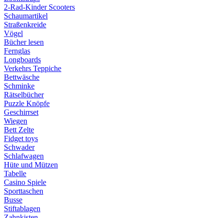
2-Rad-Kinder Scooters
Schaumartikel
Straßenkreide
Vögel
Bücher lesen
Fernglas
Longboards
Verkehrs Teppiche
Bettwäsche
Schminke
Rätselbücher
Puzzle Knöpfe
Geschirrset
Wiegen
Bett Zelte
Fidget toys
Schwader
Schlafwagen
Hüte und Mützen
Tabelle
Casino Spiele
Sporttaschen
Busse
Stiftablagen
Zahnkisten