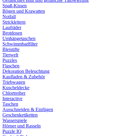
Gefälschtes Blut und gefälschte Tätowierung
Spaß-Kissen
Bögen und Krawatten
Notfall
Strickleitern
Laufräder
Brotdosen
Umhängetaschen
Schwimmbadfilter
Bleistifte
Tierwelt
Puzzles
Flaschen
Dekoration Beleuchtung
Kaufladen & Zubehör
Triebwagen
Kuscheldecke
Chlortreiber
Interactive
Taschen
Ausschneiden & Einfügen
Geschenketiketten
Wasserspiele
Hörner und Rasseln
Puzzle IQ