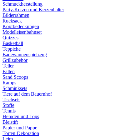
Schmuckherstellung
Party-Kerzen und Kerzenhalter
Bilderrahmen
Rucksack
Kopfbedeckungen
Modelleisenbahnset
Quizzes
Basketball
Teppiche
Badewannenspielzeug
Grillzubehör
Teller
Falten
Sand Scoops
Ramps
Schminksets
Tiere auf dem Bauernhof
Tischsets
Stoffe
Tennis
Hemden und Tops
Bleistift
Papier und Pappe
Torten-Dekoration
Leim