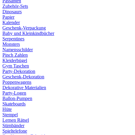
Passanten
Zubehör-Sets
Dinosaurs
Papier
Kalender
Geschenk-Verpackung
Baby und Kleinkindbücher
Serpentines
Monsters
Namensschilder
Pinch Zahlen
Kleiderbügel
Gym Taschen
Party-Dekoration
Geschenk-Dekoration
Poppenwagens
Dekorative Materialien
Party-Logen
Ballon-Pumpen
Skateboards
Hüte
Stempel
Lernen Rätsel
Stirnbänder
Spieltelefone