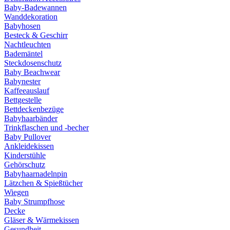
Baby-Badewannen
Wanddekoration
Babyhosen
Besteck & Geschirr
Nachtleuchten
Bademäntel
Steckdosenschutz
Baby Beachwear
Babynester
Kaffeeauslauf
Bettgestelle
Bettdeckenbezüge
Babyhaarbänder
Trinkflaschen und -becher
Baby Pullover
Ankleidekissen
Kinderstühle
Gehörschutz
Babyhaarnadelnpin
Lätzchen & Spießtücher
Wiegen
Baby Strumpfhose
Decke
Gläser & Wärmekissen
Gesundheit