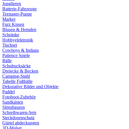
Jonglieren
Batterie-Fahrzeuge
Teenager-Puppe
Marker
Furz Kissen
Blusen & Hemden
Schränke
Hobbyelektronik
Tischset
Cowboys & Indians
Patience Spiele
Bälle
Schulrucksäcke
Dreiecke & Becken
Camping-Stuhl
Tabelle Fußbälle
Dekorative Bilder und Objekte
Paddel
Fotoboot-Zubehör
Sandkästen
Slijmfiguren
Schreibwaren-Sets
Steckdosenschutz
Gürtel abdeckungen
3D-Malset