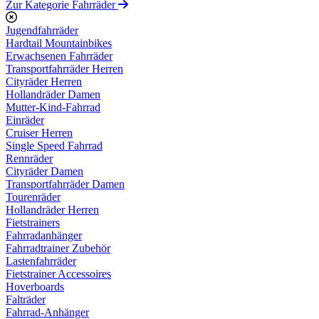
Zur Kategorie Fahrräder
Jugendfahrräder
Hardtail Mountainbikes
Erwachsenen Fahrräder
Transportfahrräder Herren
Cityräder Herren
Hollandräder Damen
Mutter-Kind-Fahrrad
Einräder
Cruiser Herren
Single Speed Fahrrad
Rennräder
Cityräder Damen
Transportfahrräder Damen
Tourenräder
Hollandräder Herren
Fietstrainers
Fahrradanhänger
Fahrradtrainer Zubehör
Lastenfahrräder
Fietstrainer Accessoires
Hoverboards
Falträder
Fahrrad-Anhänger