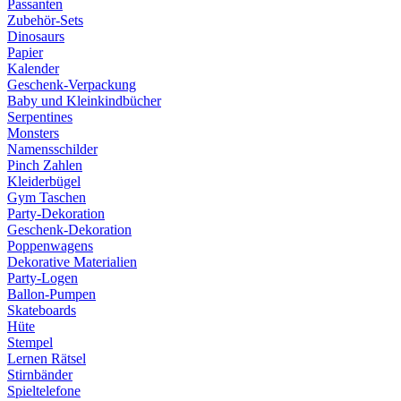
Passanten
Zubehör-Sets
Dinosaurs
Papier
Kalender
Geschenk-Verpackung
Baby und Kleinkindbücher
Serpentines
Monsters
Namensschilder
Pinch Zahlen
Kleiderbügel
Gym Taschen
Party-Dekoration
Geschenk-Dekoration
Poppenwagens
Dekorative Materialien
Party-Logen
Ballon-Pumpen
Skateboards
Hüte
Stempel
Lernen Rätsel
Stirnbänder
Spieltelefone