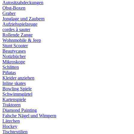
Autositzabdeckungen
Obst-Boxen
Graber
Jonglage und Zaubern
Aufziehspielzeuge
cordes à sauter
Rollende Zange
Wohnmobile & Jeep
Stunt Scooter
Beautycases
Notizbücher
Mikroskope
Schlitten
Piñatas
Kleider anziehen
Inline skates
Bowling Spiele
Schwimmgürtel
Kartenspiele
Traktoren
Diamond Painting
Falsche Nägel und Wimpern
Lätzchen
Hockey
Tischtextilien