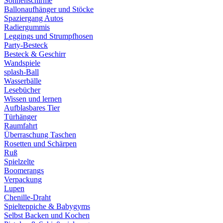
Sonnenschirme
Ballonaufhänger und Stöcke
Spaziergang Autos
Radiergummis
Leggings und Strumpfhosen
Party-Besteck
Besteck & Geschirr
Wandspiele
splash-Ball
Wasserbälle
Lesebücher
Wissen und lernen
Aufblasbares Tier
Türhänger
Raumfahrt
Überraschung Taschen
Rosetten und Schärpen
Ruß
Spielzelte
Boomerangs
Verpackung
Lupen
Chenille-Draht
Spielteppiche & Babygyms
Selbst Backen und Kochen