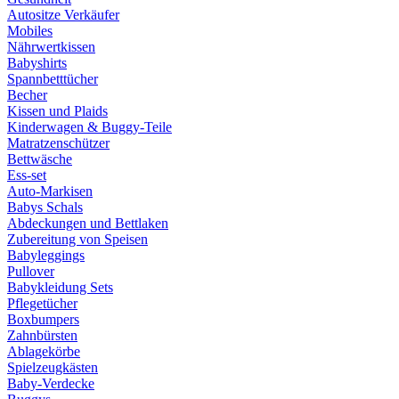
Autositze Verkäufer
Mobiles
Nährwertkissen
Babyshirts
Spannbetttücher
Becher
Kissen und Plaids
Kinderwagen & Buggy-Teile
Matratzenschützer
Bettwäsche
Ess-set
Auto-Markisen
Babys Schals
Abdeckungen und Bettlaken
Zubereitung von Speisen
Babyleggings
Pullover
Babykleidung Sets
Pflegetücher
Boxbumpers
Zahnbürsten
Ablagekörbe
Spielzeugkästen
Baby-Verdecke