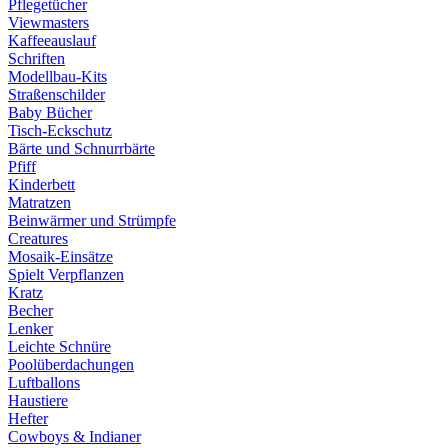
Pflegetücher
Viewmasters
Kaffeeauslauf
Schriften
Modellbau-Kits
Straßenschilder
Baby Bücher
Tisch-Eckschutz
Bärte und Schnurrbärte
Pfiff
Kinderbett
Matratzen
Beinwärmer und Strümpfe
Creatures
Mosaik-Einsätze
Spielt Verpflanzen
Kratz
Becher
Lenker
Leichte Schnüre
Poolüberdachungen
Luftballons
Haustiere
Hefter
Cowboys & Indianer