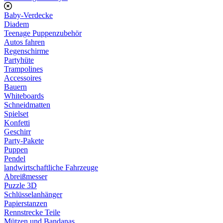
Baby-Verdecke
Diadem
Teenage Puppenzubehör
Autos fahren
Regenschirme
Partyhüte
Trampolines
Accessoires
Bauern
Whiteboards
Schneidmatten
Spielset
Konfetti
Geschirr
Party-Pakete
Puppen
Pendel
landwirtschaftliche Fahrzeuge
Abreißmesser
Puzzle 3D
Schlüsselanhänger
Papierstanzen
Rennstrecke Teile
Mützen und Bandanas