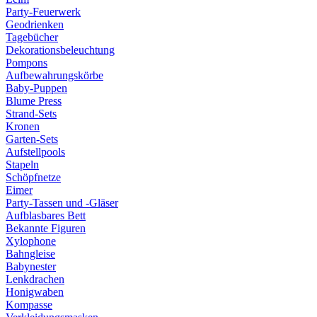
Party-Feuerwerk
Geodrienken
Tagebücher
Dekorationsbeleuchtung
Pompons
Aufbewahrungskörbe
Baby-Puppen
Blume Press
Strand-Sets
Kronen
Garten-Sets
Aufstellpools
Stapeln
Schöpfnetze
Eimer
Party-Tassen und -Gläser
Aufblasbares Bett
Bekannte Figuren
Xylophone
Bahngleise
Babynester
Lenkdrachen
Honigwaben
Kompasse