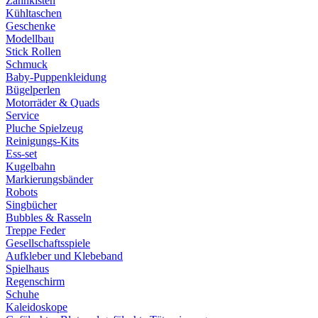
Zahnkisten
Kühltaschen
Geschenke
Modellbau
Stick Rollen
Schmuck
Baby-Puppenkleidung
Bügelperlen
Motorräder & Quads
Service
Pluche Spielzeug
Reinigungs-Kits
Ess-set
Kugelbahn
Markierungsbänder
Robots
Singbücher
Bubbles & Rasseln
Treppe Feder
Gesellschaftsspiele
Aufkleber und Klebeband
Spielhaus
Regenschirm
Schuhe
Kaleidoskope