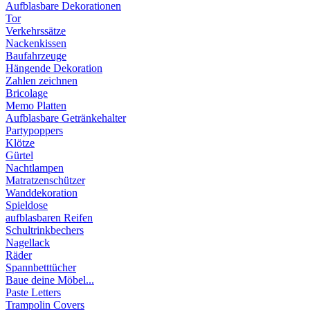
Aufblasbare Dekorationen
Tor
Verkehrssätze
Nackenkissen
Baufahrzeuge
Hängende Dekoration
Zahlen zeichnen
Bricolage
Memo Platten
Aufblasbare Getränkehalter
Partypoppers
Klötze
Gürtel
Nachtlampen
Matratzenschützer
Wanddekoration
Spieldose
aufblasbaren Reifen
Schultrinkbechers
Nagellack
Räder
Spannbetttücher
Baue deine Möbel...
Paste Letters
Trampolin Covers