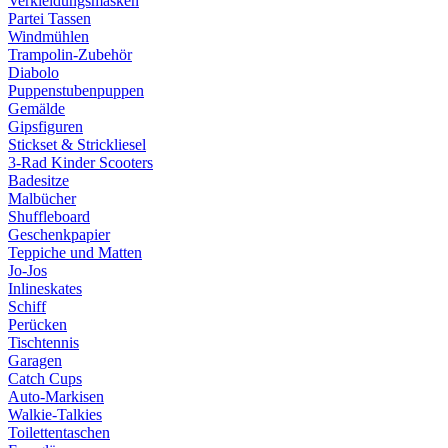
Verkleidungsmasken
Partei Tassen
Windmühlen
Trampolin-Zubehör
Diabolo
Puppenstubenpuppen
Gemälde
Gipsfiguren
Stickset & Strickliesel
3-Rad Kinder Scooters
Badesitze
Malbücher
Shuffleboard
Geschenkpapier
Teppiche und Matten
Jo-Jos
Inlineskates
Schiff
Perücken
Tischtennis
Garagen
Catch Cups
Auto-Markisen
Walkie-Talkies
Toilettentaschen