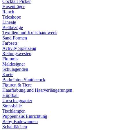
Cocktail-Picker
Hosenträger
Ranch
Teleskope
Lineale
Bettbezüge
Textilien und Kunsthandwerk
Sand Formen
Farbsets
Activity Spielzeug
Rettungswesten
Flummis
Maldesigner
Schulagenden
Knete
Badminton Shuttlecock
Figuren & Tiere
Haarfärbung und Haarverlängerungen
Hüpfball
Umschlagpapier
Stressbälle
Tischlampen
Puppenhaus Einrichtung
Baby-Badewannen
Schaltflächen