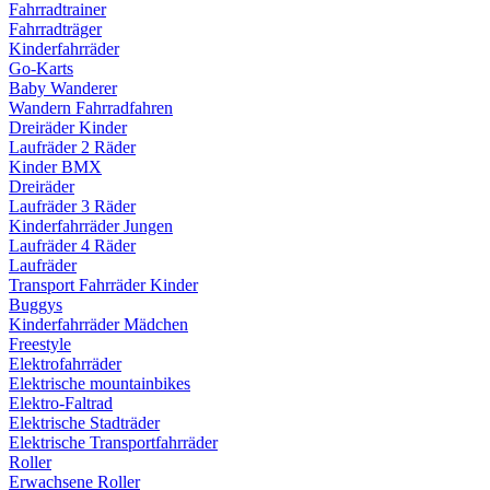
Fahrradtrainer
Fahrradträger
Kinderfahrräder
Go-Karts
Baby Wanderer
Wandern Fahrradfahren
Dreiräder Kinder
Laufräder 2 Räder
Kinder BMX
Dreiräder
Laufräder 3 Räder
Kinderfahrräder Jungen
Laufräder 4 Räder
Laufräder
Transport Fahrräder Kinder
Buggys
Kinderfahrräder Mädchen
Freestyle
Elektrofahrräder
Elektrische mountainbikes
Elektro-Faltrad
Elektrische Stadträder
Elektrische Transportfahrräder
Roller
Erwachsene Roller