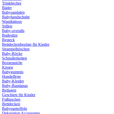
Trinkbecher
Bäder
Babysandalen
Babyhandschuhe
Wandtattoos
Stillen
Baby-overalls
Badesitze
Besteck
Bettdeckenbezüge für Kinder
Strampelhöschen
Baby-Röcke
Schnullerketten
Boxteppiche
Kissen
Babygummis
Handpflege
Baby-Kleider
Baby-Bandanas
Beilagen
Geschirre für Kinder
Fußtaschen
Bettdecken
Babypantoffeln
Dekoration Accessoires