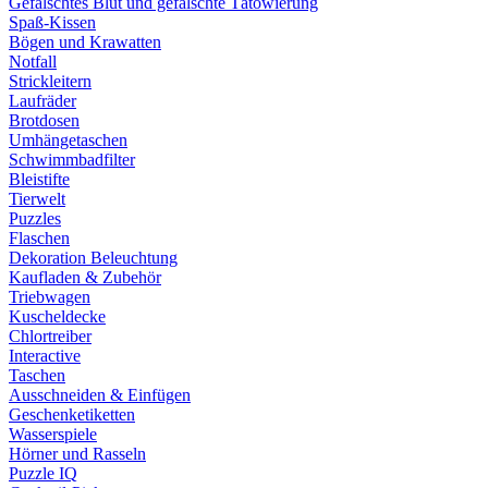
Gefälschtes Blut und gefälschte Tätowierung
Spaß-Kissen
Bögen und Krawatten
Notfall
Strickleitern
Laufräder
Brotdosen
Umhängetaschen
Schwimmbadfilter
Bleistifte
Tierwelt
Puzzles
Flaschen
Dekoration Beleuchtung
Kaufladen & Zubehör
Triebwagen
Kuscheldecke
Chlortreiber
Interactive
Taschen
Ausschneiden & Einfügen
Geschenketiketten
Wasserspiele
Hörner und Rasseln
Puzzle IQ