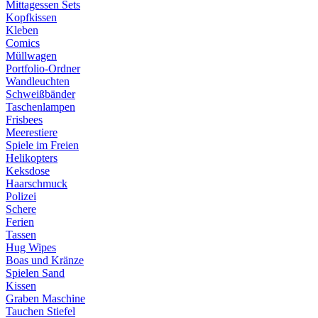
Mittagessen Sets
Kopfkissen
Kleben
Comics
Müllwagen
Portfolio-Ordner
Wandleuchten
Schweißbänder
Taschenlampen
Frisbees
Meerestiere
Spiele im Freien
Helikopters
Keksdose
Haarschmuck
Polizei
Schere
Ferien
Tassen
Hug Wipes
Boas und Kränze
Spielen Sand
Kissen
Graben Maschine
Tauchen Stiefel