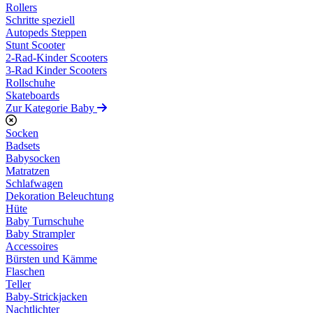
Rollers
Schritte speziell
Autopeds Steppen
Stunt Scooter
2-Rad-Kinder Scooters
3-Rad Kinder Scooters
Rollschuhe
Skateboards
Zur Kategorie Baby
Socken
Badsets
Babysocken
Matratzen
Schlafwagen
Dekoration Beleuchtung
Hüte
Baby Turnschuhe
Baby Strampler
Accessoires
Bürsten und Kämme
Flaschen
Teller
Baby-Strickjacken
Nachtlichter