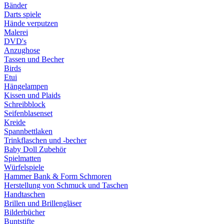
Bänder
Darts spiele
Hände verputzen
Malerei
DVD's
Anzughose
Tassen und Becher
Birds
Etui
Hängelampen
Kissen und Plaids
Schreibblock
Seifenblasenset
Kreide
Spannbettlaken
Trinkflaschen und -becher
Baby Doll Zubehör
Spielmatten
Würfelspiele
Hammer Bank & Form Schmoren
Herstellung von Schmuck und Taschen
Handtaschen
Brillen und Brillengläser
Bilderbücher
Buntstifte