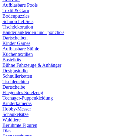
Aufblasbare Pools
Textil & Garn
Bodenpuzzles
Schnorchel-Sets
Tischdekoration
Bänder ankleiden und -poncho's
Dartscheiben
Kinder Games
Aufblasbare Stühle
Küchentextilien
Bastelkits
Bühne Fahrzeuge & Anhänger
Designstudio
Schnullerketten
Tischleuchten
Dartscheibe
Fliegendes Spielzeug
Teenager-Puppenkleidung
Kinderkameras
Hobby-Messer
Schaukelsitze
Waldtiere
Berühmte Figuren
Dias