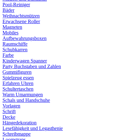
Pool-Reiniger
Bäder
Weihnachtsmützen
Erwachsene Roller
Magneten
Mobiles
Aufbewahrungsboxen
Raumschiffe
Schubkarren
Farbe
Kinderwagen Spanner
Party Buchstaben und Zahlen
Gummifiguren
Spielzeug essen
Erfahren Uhren
Schultertaschen
Warm Umarmungen
Schals und Handschuhe
Vorlagen
Schrift
Decke
Hängedekoration
Lesefähigkeit und Legasthenie
Schreibmappe
Loomstraps