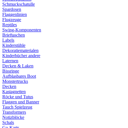
Schmuckschatulle
Spardosen
Flaggenlinien
Flugzeuge
Reptiles
Swing-Komponenten
Brieftaschen
Labels
Kinderstühle
Dekoratiematerialen
Kinderbücher andere
Laternen
Decken & Laken
Bissringe
Aufblasbares Boot
Monstertrucks
Decken
Kastagnetten
Röcke und Tutus
Flaggen und Banner
Tauch Spielzeug
Transformers
Notizblöcke
Schals
Go-Karts