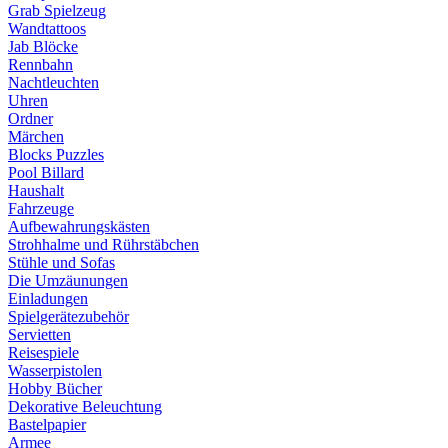
Grab Spielzeug
Wandtattoos
Jab Blöcke
Rennbahn
Nachtleuchten
Uhren
Ordner
Märchen
Blocks Puzzles
Pool Billard
Haushalt
Fahrzeuge
Aufbewahrungskästen
Strohhalme und Rührstäbchen
Stühle und Sofas
Die Umzäunungen
Einladungen
Spielgerätezubehör
Servietten
Reisespiele
Wasserpistolen
Hobby Bücher
Dekorative Beleuchtung
Bastelpapier
Armee