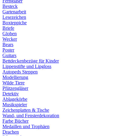
Ferngläser
Besteck
Gartenarbeit
Lesezeichen
Boxteppiche
Briefe
Globen
Wecker
Bears
Poster
Guitars
Bettdeckenbezüge für Kinder
Lippenstifte und Lipgloss
Autopeds Steppen
Modellierung
Wilde Tiere
Pfützengläser
Detektiv
Ablagekörbe
Musikspieler
Zeichenplatten & Tische
Wand- und Fensterdekoration
Farbe Bücher
Medaillen und Trophäen
Drachen