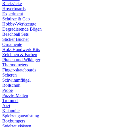
Rucksäcke
Hoverboards
Experiment
Schürze & Cap
Hobby-Werkzeuge
Degradierende Bögen
Beachball Sets
Sticker Bücher
Ornamente
Holz-Handwerk Kits
Zeichnen & Farben
Piraten und Wikinger
Thermometers
Finger-skateboards
Scheren
Schwimmflügel
Rollschuh
Probe
Puzzle-Matten
Trommel
Arzt
Katapulte
Spielzeugausrüstung
Boxbumpers
Spielzeugkästen