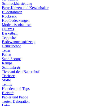
Schmuckherstellung
Party-Kerzen und Kerzenhalter
Bilderrahmen
Rucksack
Kopfbedeckungen
Modelleisenbahnset
Quizzes
Basketball
Teppiche
Badewannenspielzeug
Grillzubehör
Teller
Falten
Sand Scoops
Ramps
Schminksets
Tiere auf dem Bauernhof
Tischsets
Stoffe
Tennis
Hemden und Tops
Bleistift
Papier und Pappe
Torten-Dekoration
Leim