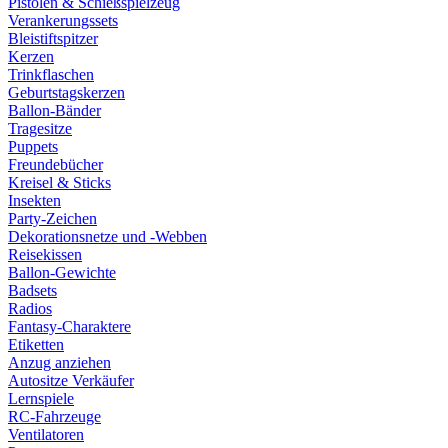
Pistolen & Schießspielzeug
Verankerungssets
Bleistiftspitzer
Kerzen
Trinkflaschen
Geburtstagskerzen
Ballon-Bänder
Tragesitze
Puppets
Freundebücher
Kreisel & Sticks
Insekten
Party-Zeichen
Dekorationsnetze und -Webben
Reisekissen
Ballon-Gewichte
Badsets
Radios
Fantasy-Charaktere
Etiketten
Anzug anziehen
Autositze Verkäufer
Lernspiele
RC-Fahrzeuge
Ventilatoren