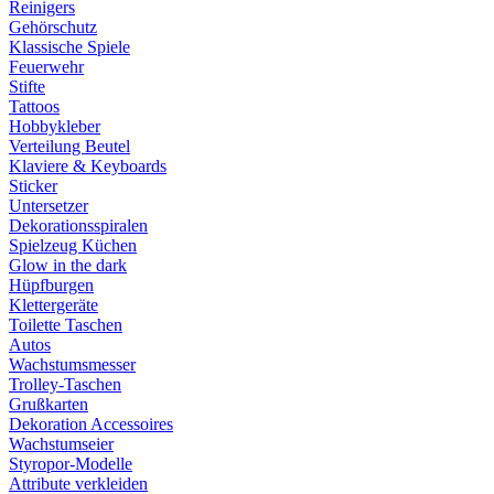
Reinigers
Gehörschutz
Klassische Spiele
Feuerwehr
Stifte
Tattoos
Hobbykleber
Verteilung Beutel
Klaviere & Keyboards
Sticker
Untersetzer
Dekorationsspiralen
Spielzeug Küchen
Glow in the dark
Hüpfburgen
Klettergeräte
Toilette Taschen
Autos
Wachstumsmesser
Trolley-Taschen
Grußkarten
Dekoration Accessoires
Wachstumseier
Styropor-Modelle
Attribute verkleiden