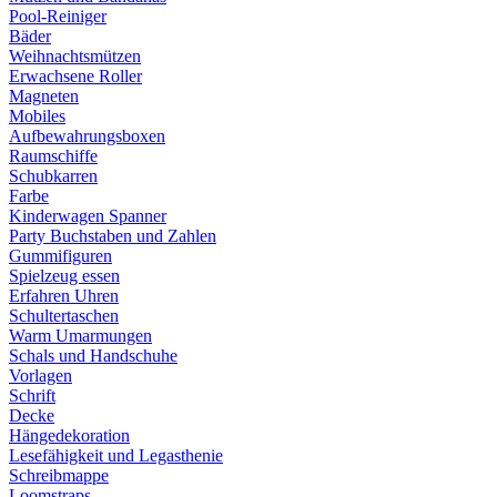
Pool-Reiniger
Bäder
Weihnachtsmützen
Erwachsene Roller
Magneten
Mobiles
Aufbewahrungsboxen
Raumschiffe
Schubkarren
Farbe
Kinderwagen Spanner
Party Buchstaben und Zahlen
Gummifiguren
Spielzeug essen
Erfahren Uhren
Schultertaschen
Warm Umarmungen
Schals und Handschuhe
Vorlagen
Schrift
Decke
Hängedekoration
Lesefähigkeit und Legasthenie
Schreibmappe
Loomstraps