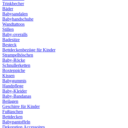
Trinkbecher
Bäder
Babysandalen
Babyhandschuhe
Wandtattoos
Stillen
Baby-overalls
Badesitze
Besteck
Bettdeckenbezüge für Kinder
Strampelhöschen
Baby-Röcke
Schnullerketten
Boxteppiche
Kissen
Babygummis
Handpflege
Baby-Kleider
Baby-Bandanas
Beilagen
Geschirre für Kinder
Fußtaschen
Bettdecken
Babypantoffeln
Dekoration Accessoires