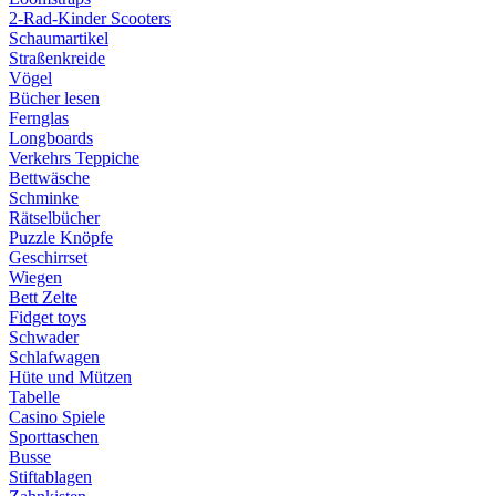
2-Rad-Kinder Scooters
Schaumartikel
Straßenkreide
Vögel
Bücher lesen
Fernglas
Longboards
Verkehrs Teppiche
Bettwäsche
Schminke
Rätselbücher
Puzzle Knöpfe
Geschirrset
Wiegen
Bett Zelte
Fidget toys
Schwader
Schlafwagen
Hüte und Mützen
Tabelle
Casino Spiele
Sporttaschen
Busse
Stiftablagen