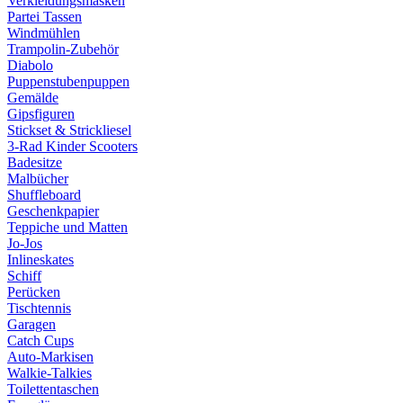
Verkleidungsmasken
Partei Tassen
Windmühlen
Trampolin-Zubehör
Diabolo
Puppenstubenpuppen
Gemälde
Gipsfiguren
Stickset & Strickliesel
3-Rad Kinder Scooters
Badesitze
Malbücher
Shuffleboard
Geschenkpapier
Teppiche und Matten
Jo-Jos
Inlineskates
Schiff
Perücken
Tischtennis
Garagen
Catch Cups
Auto-Markisen
Walkie-Talkies
Toilettentaschen