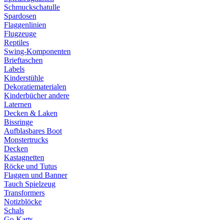
Schmuckschatulle
Spardosen
Flaggenlinien
Flugzeuge
Reptiles
Swing-Komponenten
Brieftaschen
Labels
Kinderstühle
Dekoratiematerialen
Kinderbücher andere
Laternen
Decken & Laken
Bissringe
Aufblasbares Boot
Monstertrucks
Decken
Kastagnetten
Röcke und Tutus
Flaggen und Banner
Tauch Spielzeug
Transformers
Notizblöcke
Schals
Go-Karts