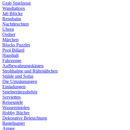
Grab Spielzeug
Wandtattoos
Jab Blöcke
Rennbahn
Nachtleuchten
Uhren
Ordner
Märchen
Blocks Puzzles
Pool Billard
Haushalt
Fahrzeuge
Aufbewahrungskästen
Strohhalme und Rührstäbchen
Stühle und Sofas
Die Umzäunungen
Einladungen
Spielgerätezubehör
Servietten
Reisespiele
Wasserpistolen
Hobby Bücher
Dekorative Beleuchtung
Bastelpapier
Armee