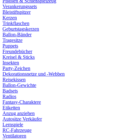
Pistolen & Schießspielzeug
Verankerungssets
Bleistiftspitzer
Kerzen
Trinkflaschen
Geburtstagskerzen
Ballon-Bänder
Tragesitze
Puppets
Freundebücher
Kreisel & Sticks
Insekten
Party-Zeichen
Dekorationsnetze und -Webben
Reisekissen
Ballon-Gewichte
Badsets
Radios
Fantasy-Charaktere
Etiketten
Anzug anziehen
Autositze Verkäufer
Lernspiele
RC-Fahrzeuge
Ventilatoren