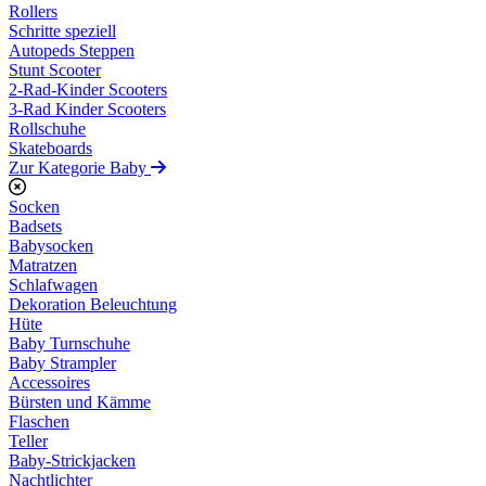
Rollers
Schritte speziell
Autopeds Steppen
Stunt Scooter
2-Rad-Kinder Scooters
3-Rad Kinder Scooters
Rollschuhe
Skateboards
Zur Kategorie Baby
Socken
Badsets
Babysocken
Matratzen
Schlafwagen
Dekoration Beleuchtung
Hüte
Baby Turnschuhe
Baby Strampler
Accessoires
Bürsten und Kämme
Flaschen
Teller
Baby-Strickjacken
Nachtlichter