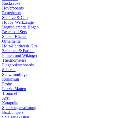
Rucksäcke
Hoverboards
Experiment
Schürze & Cap
Hobby-Werkzeuge
Degradierende Bögen
Beachball Sets
Sticker Bücher
Ornamente
Holz-Handwerk Kits
Zeichnen & Farben
Piraten und Wikinger
Thermometers
Finger-skateboards
Scheren
Schwimmflügel
Rollschuh
Probe
Puzzle-Matten
Trommel
Arzt
Katapulte
Spielzeugausrüstung
Boxbumpers
Spielzeugkästen