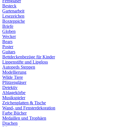
Ferngläser
Besteck
Gartenarbeit
Lesezeichen
Boxteppiche
Briefe
Globen
Wecker
Bears
Poster
Guitars
Bettdeckenbezüge für Kinder
Lippenstifte und Lipgloss
Autopeds Steppen
Modellierung
Wilde Tiere
Pfützengläser
Detektiv
Ablagekörbe
Musikspieler
Zeichenplatten & Tische
Wand- und Fensterdekoration
Farbe Bücher
Medaillen und Trophäen
Drachen