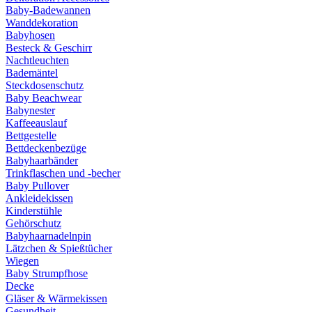
Baby-Badewannen
Wanddekoration
Babyhosen
Besteck & Geschirr
Nachtleuchten
Bademäntel
Steckdosenschutz
Baby Beachwear
Babynester
Kaffeeauslauf
Bettgestelle
Bettdeckenbezüge
Babyhaarbänder
Trinkflaschen und -becher
Baby Pullover
Ankleidekissen
Kinderstühle
Gehörschutz
Babyhaarnadelnpin
Lätzchen & Spießtücher
Wiegen
Baby Strumpfhose
Decke
Gläser & Wärmekissen
Gesundheit