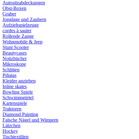
Autositzabdeckungen
Obst-Boxen
Graber
Jonglage und Zaubern
Aufziehspielzeuge
cordes à sauter
Rollende Zange
Wohnmobile & Jeep
Stunt Scooter
Beautycases
Notizbücher
Mikroskope
Schlitten
Piñatas
Kleider anziehen
Inline skates
Bowling Spiele
Schwimmgürtel
Kartenspiele
Traktoren
Diamond Painting
Falsche Nägel und Wimpern
Lätzchen
Hockey
Tischtextilien