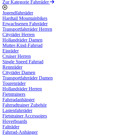
Zur Kategorie Fahrräder
Jugendfahrräder
Hardtail Mountainbikes
Erwachsenen Fahrräder
Transportfahrräder Herren
Cityräder Herren
Hollandräder Damen
Mutter-Kind-Fahrrad
Einräder
Cruiser Herren
Single Speed Fahrrad
Rennräder
Cityräder Damen
Transportfahrräder Damen
Tourenräder
Hollandräder Herren
Fietstrainers
Fahrradanhänger
Fahrradtrainer Zubehör
Lastenfahrräder
Fietstrainer Accessoires
Hoverboards
Falträder
Fahrrad-Anhänger