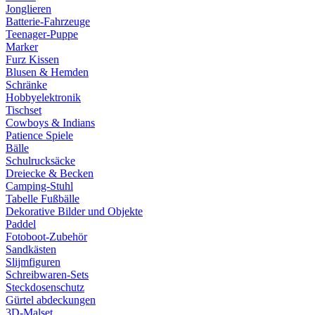
Jonglieren
Batterie-Fahrzeuge
Teenager-Puppe
Marker
Furz Kissen
Blusen & Hemden
Schränke
Hobbyelektronik
Tischset
Cowboys & Indians
Patience Spiele
Bälle
Schulrucksäcke
Dreiecke & Becken
Camping-Stuhl
Tabelle Fußbälle
Dekorative Bilder und Objekte
Paddel
Fotoboot-Zubehör
Sandkästen
Slijmfiguren
Schreibwaren-Sets
Steckdosenschutz
Gürtel abdeckungen
3D-Malset