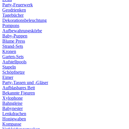
Party-Feuerwerk
Geodrienken
Tagebücher
Dekorationsbeleuchtung
Pompons
Aufbewahrungskörbe
Baby-Puppen
Blume Press
Strand-Sets
Kronen
Garten-Sets
Aufstellpools
Stapeln
Schöpfnetze
Eimer
Party-Tassen und -Gläser
Aufblasbares Bett
Bekannte Figuren
Xylophone
Bahngleise
Babynester
Lenkdrachen
Honigwaben
Kompasse