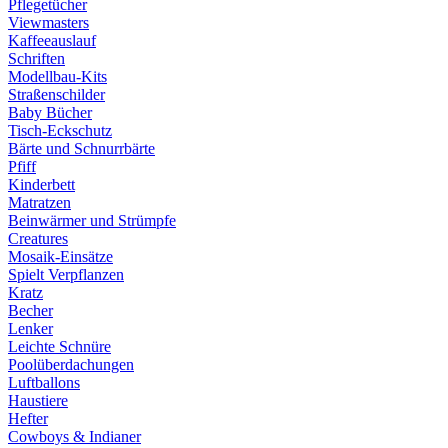
Pflegetücher
Viewmasters
Kaffeeauslauf
Schriften
Modellbau-Kits
Straßenschilder
Baby Bücher
Tisch-Eckschutz
Bärte und Schnurrbärte
Pfiff
Kinderbett
Matratzen
Beinwärmer und Strümpfe
Creatures
Mosaik-Einsätze
Spielt Verpflanzen
Kratz
Becher
Lenker
Leichte Schnüre
Poolüberdachungen
Luftballons
Haustiere
Hefter
Cowboys & Indianer