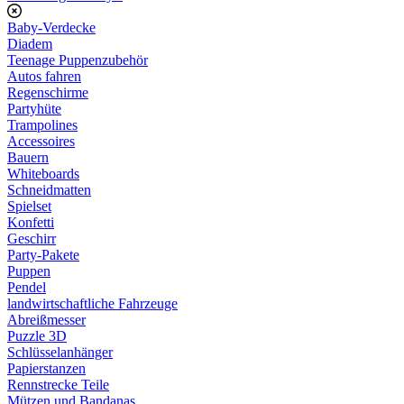
Baby-Verdecke
Diadem
Teenage Puppenzubehör
Autos fahren
Regenschirme
Partyhüte
Trampolines
Accessoires
Bauern
Whiteboards
Schneidmatten
Spielset
Konfetti
Geschirr
Party-Pakete
Puppen
Pendel
landwirtschaftliche Fahrzeuge
Abreißmesser
Puzzle 3D
Schlüsselanhänger
Papierstanzen
Rennstrecke Teile
Mützen und Bandanas