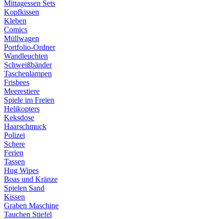
Mittagessen Sets
Kopfkissen
Kleben
Comics
Müllwagen
Portfolio-Ordner
Wandleuchten
Schweißbänder
Taschenlampen
Frisbees
Meerestiere
Spiele im Freien
Helikopters
Keksdose
Haarschmuck
Polizei
Schere
Ferien
Tassen
Hug Wipes
Boas und Kränze
Spielen Sand
Kissen
Graben Maschine
Tauchen Stiefel