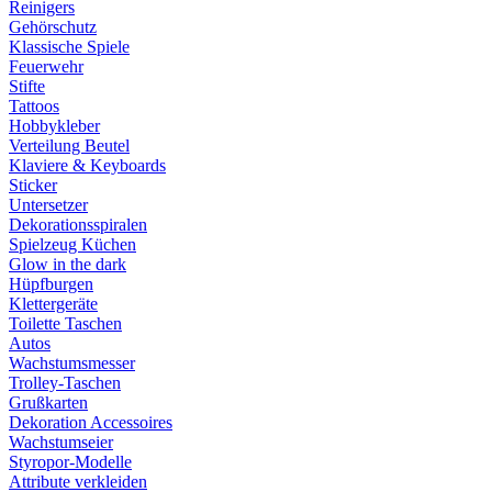
Reinigers
Gehörschutz
Klassische Spiele
Feuerwehr
Stifte
Tattoos
Hobbykleber
Verteilung Beutel
Klaviere & Keyboards
Sticker
Untersetzer
Dekorationsspiralen
Spielzeug Küchen
Glow in the dark
Hüpfburgen
Klettergeräte
Toilette Taschen
Autos
Wachstumsmesser
Trolley-Taschen
Grußkarten
Dekoration Accessoires
Wachstumseier
Styropor-Modelle
Attribute verkleiden