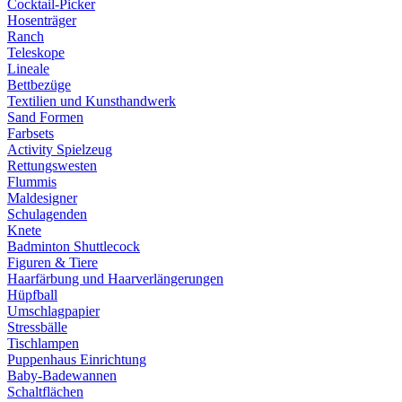
Cocktail-Picker
Hosenträger
Ranch
Teleskope
Lineale
Bettbezüge
Textilien und Kunsthandwerk
Sand Formen
Farbsets
Activity Spielzeug
Rettungswesten
Flummis
Maldesigner
Schulagenden
Knete
Badminton Shuttlecock
Figuren & Tiere
Haarfärbung und Haarverlängerungen
Hüpfball
Umschlagpapier
Stressbälle
Tischlampen
Puppenhaus Einrichtung
Baby-Badewannen
Schaltflächen