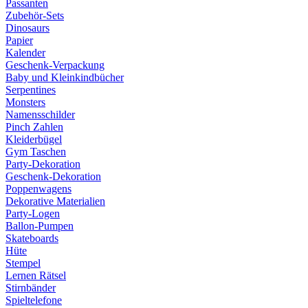
Passanten
Zubehör-Sets
Dinosaurs
Papier
Kalender
Geschenk-Verpackung
Baby und Kleinkindbücher
Serpentines
Monsters
Namensschilder
Pinch Zahlen
Kleiderbügel
Gym Taschen
Party-Dekoration
Geschenk-Dekoration
Poppenwagens
Dekorative Materialien
Party-Logen
Ballon-Pumpen
Skateboards
Hüte
Stempel
Lernen Rätsel
Stirnbänder
Spieltelefone