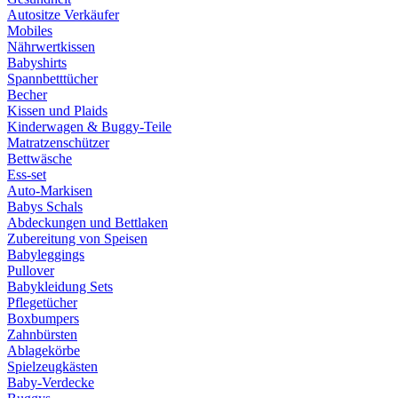
Autositze Verkäufer
Mobiles
Nährwertkissen
Babyshirts
Spannbetttücher
Becher
Kissen und Plaids
Kinderwagen & Buggy-Teile
Matratzenschützer
Bettwäsche
Ess-set
Auto-Markisen
Babys Schals
Abdeckungen und Bettlaken
Zubereitung von Speisen
Babyleggings
Pullover
Babykleidung Sets
Pflegetücher
Boxbumpers
Zahnbürsten
Ablagekörbe
Spielzeugkästen
Baby-Verdecke