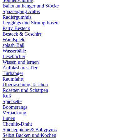
Sonnenschirme
Ballonaufhänger und Stöcke
Spaziergang Autos
Radiergummis
Leggings und Strumpfhosen
Party-Besteck
Besteck & Geschirr
Wandspiele
splash-Ball
Wasserbälle
Lesebücher
Wissen und lernen
Aufblasbares Tier
Türhänger
Raumfahrt
Überraschung Taschen
Rosetten und Schärpen
Ruß
Spielzelte
Boomerangs
Verpackung
Lupen
Chenille-Draht
Spielteppiche & Babygyms
Selbst Backen und Kochen