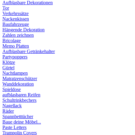
Aufblasbare Dekorationen
Tor
Verkehrssätze
Nackenkissen
Baufahrzeuge
Hängende Dekoration
Zahlen zeichnen
Bricolage
Memo Platten
Aufblasbare Getränkehalter
Partypoppers
Klötze
Gürtel
Nachtlampen
Matratzenschützer
Wanddekoration
Spieldose
aufblasbaren Reifen
Schultrinkbechers
Nagellack
Räder
Spannbetttücher
Baue deine Möbel...
Paste Letters
Trampolin Covers