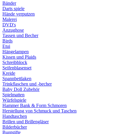
Bänder
Darts spiele
Hände verputzen
Malerei
DVD's
Anzughose
Tassen und Becher
Birds
Etui
Hängelampen
Kissen und Plaids
Schreibblock
Seifenblasenset
Kreide
Spannbettlaken
Trinkflaschen und -becher
Baby Doll Zubehör
Spielmatten
Würfelspiele
Hammer Bank & Form Schmoren
Herstellung von Schmuck und Taschen
Handtaschen
Brillen und Brillengläser
Bilderbücher
Buntstifte