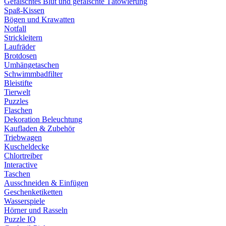
Gefälschtes Blut und gefälschte Tätowierung
Spaß-Kissen
Bögen und Krawatten
Notfall
Strickleitern
Laufräder
Brotdosen
Umhängetaschen
Schwimmbadfilter
Bleistifte
Tierwelt
Puzzles
Flaschen
Dekoration Beleuchtung
Kaufladen & Zubehör
Triebwagen
Kuscheldecke
Chlortreiber
Interactive
Taschen
Ausschneiden & Einfügen
Geschenketiketten
Wasserspiele
Hörner und Rasseln
Puzzle IQ