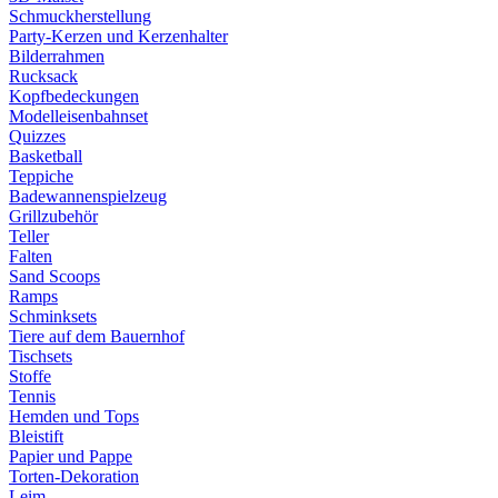
Schmuckherstellung
Party-Kerzen und Kerzenhalter
Bilderrahmen
Rucksack
Kopfbedeckungen
Modelleisenbahnset
Quizzes
Basketball
Teppiche
Badewannenspielzeug
Grillzubehör
Teller
Falten
Sand Scoops
Ramps
Schminksets
Tiere auf dem Bauernhof
Tischsets
Stoffe
Tennis
Hemden und Tops
Bleistift
Papier und Pappe
Torten-Dekoration
Leim