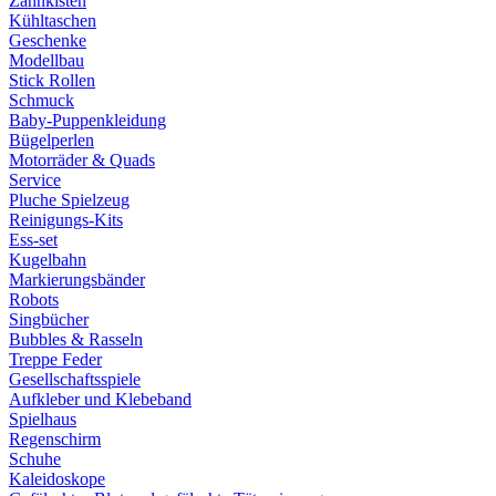
Zahnkisten
Kühltaschen
Geschenke
Modellbau
Stick Rollen
Schmuck
Baby-Puppenkleidung
Bügelperlen
Motorräder & Quads
Service
Pluche Spielzeug
Reinigungs-Kits
Ess-set
Kugelbahn
Markierungsbänder
Robots
Singbücher
Bubbles & Rasseln
Treppe Feder
Gesellschaftsspiele
Aufkleber und Klebeband
Spielhaus
Regenschirm
Schuhe
Kaleidoskope