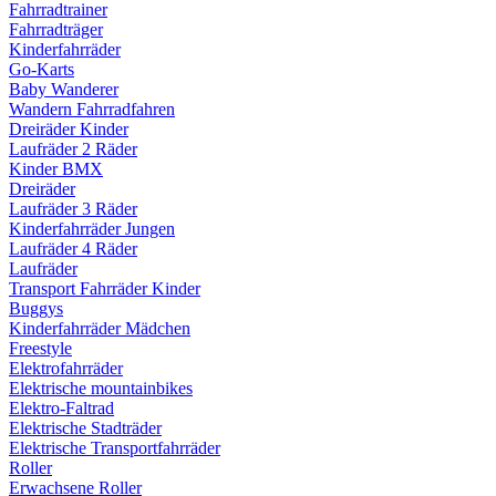
Fahrradtrainer
Fahrradträger
Kinderfahrräder
Go-Karts
Baby Wanderer
Wandern Fahrradfahren
Dreiräder Kinder
Laufräder 2 Räder
Kinder BMX
Dreiräder
Laufräder 3 Räder
Kinderfahrräder Jungen
Laufräder 4 Räder
Laufräder
Transport Fahrräder Kinder
Buggys
Kinderfahrräder Mädchen
Freestyle
Elektrofahrräder
Elektrische mountainbikes
Elektro-Faltrad
Elektrische Stadträder
Elektrische Transportfahrräder
Roller
Erwachsene Roller