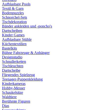
Aufblasbare Pools
Textil & Garn
Bodenpuzzles
Schnorchel-Sets
Tischdekoration
Bänder ankleiden und -poncho's
Dartscheiben
Kinder Games
Aufblasbare Stühle
Küchentextilien
Bastelkits
Bühne Fahrzeuge & Anhänger
Designstudio
Schnullerketten
Tischleuchten
Dartscheibe
Fliegendes Spielzeug
Teenager-Puppenkleidung
Kinderkameras
Hobby-Messer
Schaukelsitze
Waldtiere
Berühmte Figuren
Dias