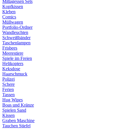
Mittagessen Sets
Kopfkissen
Kleben
Comics
Müllwagen
Portfolio-Ordner
Wandleuchten
Schweißbänder
Taschenlampen
Frisbees
Meerestiere
Spiele im Freien
Helikopters
Keksdose
Haarschmuck
Polizei
Schere
Ferien
Tassen
Hug Wipes
Boas und Kränze
Spielen Sand
Kissen
Graben Maschine
Tauchen Stiefel