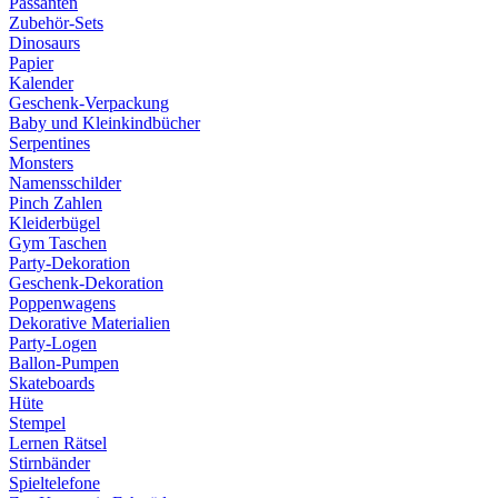
Passanten
Zubehör-Sets
Dinosaurs
Papier
Kalender
Geschenk-Verpackung
Baby und Kleinkindbücher
Serpentines
Monsters
Namensschilder
Pinch Zahlen
Kleiderbügel
Gym Taschen
Party-Dekoration
Geschenk-Dekoration
Poppenwagens
Dekorative Materialien
Party-Logen
Ballon-Pumpen
Skateboards
Hüte
Stempel
Lernen Rätsel
Stirnbänder
Spieltelefone