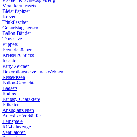
Pistolen & Schießspielzeug
Verankerungssets
Bleistiftspitzer
Kerzen
Trinkflaschen
Geburtstagskerzen
Ballon-Bänder
Tragesitze
Puppets
Freundebücher
Kreisel & Sticks
Insekten
Party-Zeichen
Dekorationsnetze und -Webben
Reisekissen
Ballon-Gewichte
Badsets
Radios
Fantasy-Charaktere
Etiketten
Anzug anziehen
Autositze Verkäufer
Lernspiele
RC-Fahrzeuge
Ventilatoren