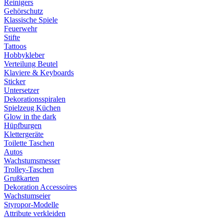
Reinigers
Gehörschutz
Klassische Spiele
Feuerwehr
Stifte
Tattoos
Hobbykleber
Verteilung Beutel
Klaviere & Keyboards
Sticker
Untersetzer
Dekorationsspiralen
Spielzeug Küchen
Glow in the dark
Hüpfburgen
Klettergeräte
Toilette Taschen
Autos
Wachstumsmesser
Trolley-Taschen
Grußkarten
Dekoration Accessoires
Wachstumseier
Styropor-Modelle
Attribute verkleiden