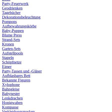
Party-Feuerwerk
Geodrienken
Tagebücher
Dekorationsbeleuchtung
Pompons
Aufbewahrungskörbe
Baby-Puppen
Blume Press
Strand-Sets
Kronen
Garten-Sets
Aufstellpools
Stapeln
Schöpfnetze
Eimer
Party-Tassen und -Gläser
Aufblasbares Bett
Bekannte Figuren
Xylophone
Bahngleise
Babynester
Lenkdrachen
Honigwaben
Kompasse
Verkleidungsmasken