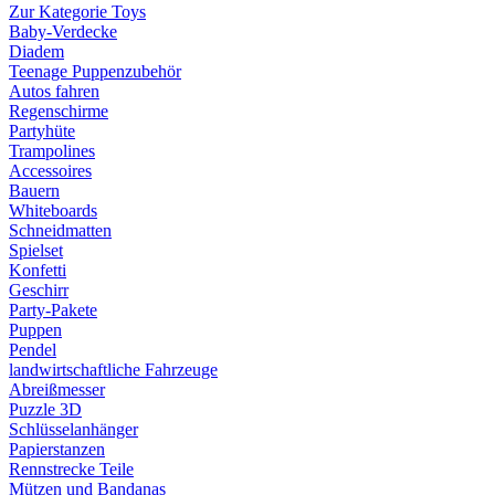
Zur Kategorie Toys
Baby-Verdecke
Diadem
Teenage Puppenzubehör
Autos fahren
Regenschirme
Partyhüte
Trampolines
Accessoires
Bauern
Whiteboards
Schneidmatten
Spielset
Konfetti
Geschirr
Party-Pakete
Puppen
Pendel
landwirtschaftliche Fahrzeuge
Abreißmesser
Puzzle 3D
Schlüsselanhänger
Papierstanzen
Rennstrecke Teile
Mützen und Bandanas