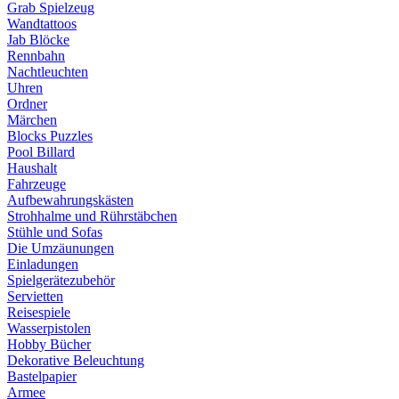
Grab Spielzeug
Wandtattoos
Jab Blöcke
Rennbahn
Nachtleuchten
Uhren
Ordner
Märchen
Blocks Puzzles
Pool Billard
Haushalt
Fahrzeuge
Aufbewahrungskästen
Strohhalme und Rührstäbchen
Stühle und Sofas
Die Umzäunungen
Einladungen
Spielgerätezubehör
Servietten
Reisespiele
Wasserpistolen
Hobby Bücher
Dekorative Beleuchtung
Bastelpapier
Armee