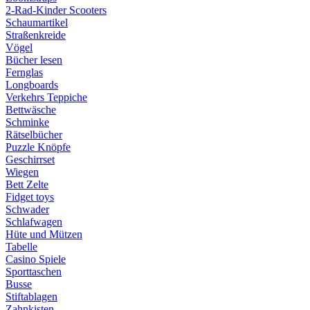
2-Rad-Kinder Scooters
Schaumartikel
Straßenkreide
Vögel
Bücher lesen
Fernglas
Longboards
Verkehrs Teppiche
Bettwäsche
Schminke
Rätselbücher
Puzzle Knöpfe
Geschirrset
Wiegen
Bett Zelte
Fidget toys
Schwader
Schlafwagen
Hüte und Mützen
Tabelle
Casino Spiele
Sporttaschen
Busse
Stiftablagen
Zahnkisten