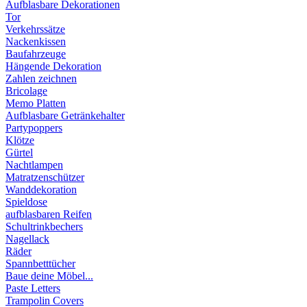
Aufblasbare Dekorationen
Tor
Verkehrssätze
Nackenkissen
Baufahrzeuge
Hängende Dekoration
Zahlen zeichnen
Bricolage
Memo Platten
Aufblasbare Getränkehalter
Partypoppers
Klötze
Gürtel
Nachtlampen
Matratzenschützer
Wanddekoration
Spieldose
aufblasbaren Reifen
Schultrinkbechers
Nagellack
Räder
Spannbetttücher
Baue deine Möbel...
Paste Letters
Trampolin Covers