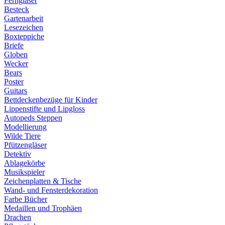
Ferngläser
Besteck
Gartenarbeit
Lesezeichen
Boxteppiche
Briefe
Globen
Wecker
Bears
Poster
Guitars
Bettdeckenbezüge für Kinder
Lippenstifte und Lipgloss
Autopeds Steppen
Modellierung
Wilde Tiere
Pfützengläser
Detektiv
Ablagekörbe
Musikspieler
Zeichenplatten & Tische
Wand- und Fensterdekoration
Farbe Bücher
Medaillen und Trophäen
Drachen