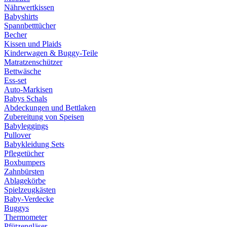
Nährwertkissen
Babyshirts
Spannbetttücher
Becher
Kissen und Plaids
Kinderwagen & Buggy-Teile
Matratzenschützer
Bettwäsche
Ess-set
Auto-Markisen
Babys Schals
Abdeckungen und Bettlaken
Zubereitung von Speisen
Babyleggings
Pullover
Babykleidung Sets
Pflegetücher
Boxbumpers
Zahnbürsten
Ablagekörbe
Spielzeugkästen
Baby-Verdecke
Buggys
Thermometer
Pfützengläser