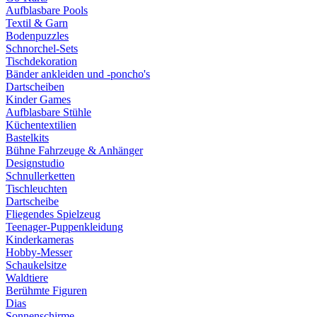
Aufblasbare Pools
Textil & Garn
Bodenpuzzles
Schnorchel-Sets
Tischdekoration
Bänder ankleiden und -poncho's
Dartscheiben
Kinder Games
Aufblasbare Stühle
Küchentextilien
Bastelkits
Bühne Fahrzeuge & Anhänger
Designstudio
Schnullerketten
Tischleuchten
Dartscheibe
Fliegendes Spielzeug
Teenager-Puppenkleidung
Kinderkameras
Hobby-Messer
Schaukelsitze
Waldtiere
Berühmte Figuren
Dias
Sonnenschirme