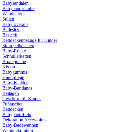
Babysandalen
Babyhandschuhe
Wandtattoos
Stillen
Baby-overalls
Badesitze
Besteck
Bettdeckenbezüge für Kinder
Strampelhöschen
Baby-Röcke
Schnullerketten
Boxteppiche
Kissen
Babygummis
Handpflege
Baby-Kleider
Baby-Bandanas
Beilagen
Geschirre für Kinder
Fußtaschen
Bettdecken
Babypantoffeln
Dekoration Accessoires
Baby-Badewannen
Wanddekoration