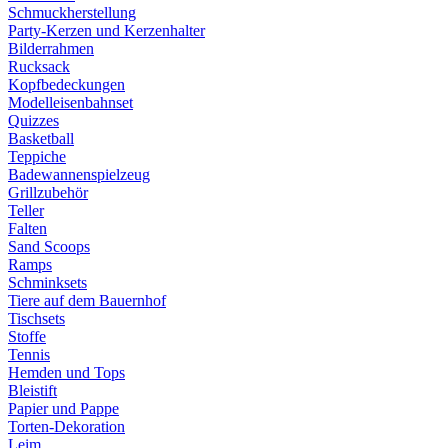
Schmuckherstellung
Party-Kerzen und Kerzenhalter
Bilderrahmen
Rucksack
Kopfbedeckungen
Modelleisenbahnset
Quizzes
Basketball
Teppiche
Badewannenspielzeug
Grillzubehör
Teller
Falten
Sand Scoops
Ramps
Schminksets
Tiere auf dem Bauernhof
Tischsets
Stoffe
Tennis
Hemden und Tops
Bleistift
Papier und Pappe
Torten-Dekoration
Leim