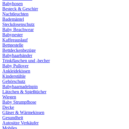
Babyhosen
Besteck & Geschirr
Nachtleuchten
Bademäntel
Steckdosenschutz
Baby Beachwear
Babynester
Kaffeeauslauf
Bettgestelle
Bettdeckenbezüge
Babyhaarbänder
Trinkflaschen und -becher
Baby Pullover
Ankleidekissen
Kinderstühle
Gehörschutz
Babyhaarnadelnpin
Lätzchen & Spießtücher
Wiegen
Baby Strumpfhose
Decke
Gläser & Wärmekissen
Gesundheit
Autositze Verkäufer
Mobiles