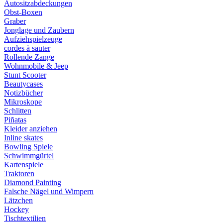
Autositzabdeckungen
Obst-Boxen
Graber
Jonglage und Zaubern
Aufziehspielzeuge
cordes à sauter
Rollende Zange
Wohnmobile & Jeep
Stunt Scooter
Beautycases
Notizbücher
Mikroskope
Schlitten
Piñatas
Kleider anziehen
Inline skates
Bowling Spiele
Schwimmgürtel
Kartenspiele
Traktoren
Diamond Painting
Falsche Nägel und Wimpern
Lätzchen
Hockey
Tischtextilien