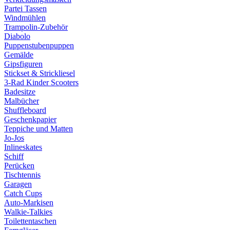
Partei Tassen
Windmühlen
Trampolin-Zubehör
Diabolo
Puppenstubenpuppen
Gemälde
Gipsfiguren
Stickset & Strickliesel
3-Rad Kinder Scooters
Badesitze
Malbücher
Shuffleboard
Geschenkpapier
Teppiche und Matten
Jo-Jos
Inlineskates
Schiff
Perücken
Tischtennis
Garagen
Catch Cups
Auto-Markisen
Walkie-Talkies
Toilettentaschen