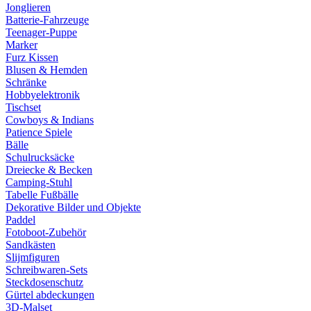
Jonglieren
Batterie-Fahrzeuge
Teenager-Puppe
Marker
Furz Kissen
Blusen & Hemden
Schränke
Hobbyelektronik
Tischset
Cowboys & Indians
Patience Spiele
Bälle
Schulrucksäcke
Dreiecke & Becken
Camping-Stuhl
Tabelle Fußbälle
Dekorative Bilder und Objekte
Paddel
Fotoboot-Zubehör
Sandkästen
Slijmfiguren
Schreibwaren-Sets
Steckdosenschutz
Gürtel abdeckungen
3D-Malset