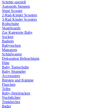
Schritte speziell
Autopeds Steppen
Stunt Scooter
2-Rad-Kinder Scooters
3-Rad Kinder Scooters
Rollschuhe
Skateboards
Zur Kategorie Baby
Socken
Badsets
Babysocken
Matratzen
Schlafwagen
Dekoration Beleuchtung
Hüte
Baby Turnschuhe
Baby Strampler
Accessoires
Bürsten und Kämme
Flaschen
Teller
Baby-Strickjacken
Nachtlichter
Trinkbecher
Bäder