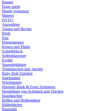
Bänder
Darts spiele
Hände verputzen
Malerei
DVD's
Anzughose
Tassen und Becher
Birds
Etui
Hängelampen
Kissen und Plaids
Schreibblock
Seifenblasenset
Kreide
Spannbettlaken
Trinkflaschen und -becher
Baby Doll Zubehör
Spielmatten
Würfelspiele
Hammer Bank & Form Schmoren
Herstellung von Schmuck und Taschen
Handtaschen
Brillen und Brillengläser
Bilderbücher
Buntstifte