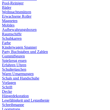
Pool-Reiniger
Bäder
Weihnachtsmützen
Erwachsene Roller
Magneten
Mobiles
Aufbewahrungsboxen
Raumschiffe
Schubkarren
Farbe
Kinderwagen Spanner
Party Buchstaben und Zahlen
Gummifiguren
Spielzeug essen
Erfahren Uhren
Schultertaschen
Warm Umarmungen
Schals und Handschuhe
Vorlagen
Schrift
Decke
Hängedekoration
Lesefähigkeit und Legasthenie
Schreibmappe
Loomstraps