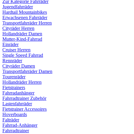
Zur Kategorie Fahrräder
Jugendfahrräder
Hardtail Mountainbikes
Erwachsenen Fahrräder
Transportfahrräder Herren
Cityräder Herren
Hollandräder Damen
Mutter-Kind-Fahrrad
Einräder
Cruiser Herren
Single Speed Fahrrad
Rennräder
Cityräder Damen
Transportfahrräder Damen
Tourenräder
Hollandräder Herren
Fietstrainers
Fahrradanhänger
Fahrradtrainer Zubehör
Lastenfahrräder
Fietstrainer Accessoires
Hoverboards
Falträder
Fahrrad-Anhänger
Fahrradtrainer