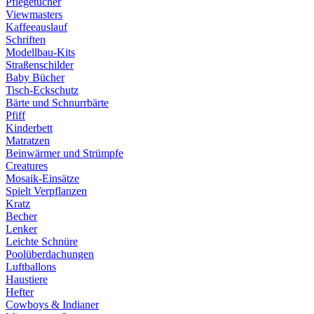
Pflegetücher
Viewmasters
Kaffeeauslauf
Schriften
Modellbau-Kits
Straßenschilder
Baby Bücher
Tisch-Eckschutz
Bärte und Schnurrbärte
Pfiff
Kinderbett
Matratzen
Beinwärmer und Strümpfe
Creatures
Mosaik-Einsätze
Spielt Verpflanzen
Kratz
Becher
Lenker
Leichte Schnüre
Poolüberdachungen
Luftballons
Haustiere
Hefter
Cowboys & Indianer