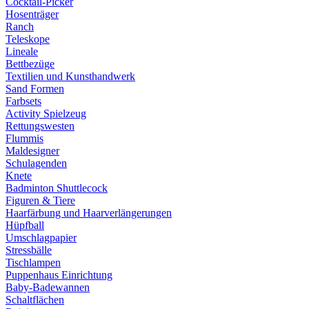
Cocktail-Picker
Hosenträger
Ranch
Teleskope
Lineale
Bettbezüge
Textilien und Kunsthandwerk
Sand Formen
Farbsets
Activity Spielzeug
Rettungswesten
Flummis
Maldesigner
Schulagenden
Knete
Badminton Shuttlecock
Figuren & Tiere
Haarfärbung und Haarverlängerungen
Hüpfball
Umschlagpapier
Stressbälle
Tischlampen
Puppenhaus Einrichtung
Baby-Badewannen
Schaltflächen