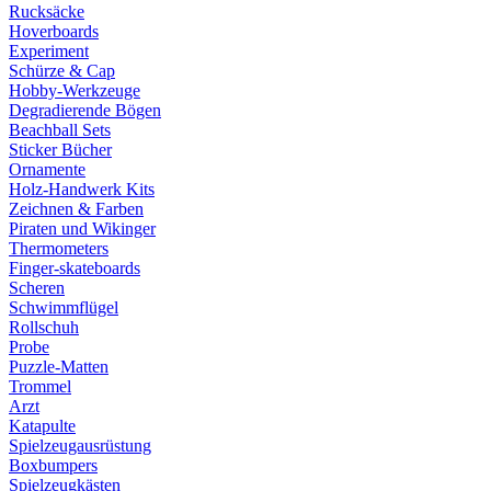
Rucksäcke
Hoverboards
Experiment
Schürze & Cap
Hobby-Werkzeuge
Degradierende Bögen
Beachball Sets
Sticker Bücher
Ornamente
Holz-Handwerk Kits
Zeichnen & Farben
Piraten und Wikinger
Thermometers
Finger-skateboards
Scheren
Schwimmflügel
Rollschuh
Probe
Puzzle-Matten
Trommel
Arzt
Katapulte
Spielzeugausrüstung
Boxbumpers
Spielzeugkästen