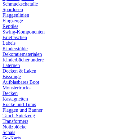
Schmuckschatulle
Spardosen
Flaggenlinien
Flugzeuge
Reptiles
Swing-Komponenten
Brieftaschen
Labels
Kinderstühle
Dekoratiematerialen
Kinderbücher andere
Laternen
Decken & Laken
Bissringe
Aufblasbares Boot
Monstertrucks
Decken
Kastagnetten
Röcke und Tutus
Flaggen und Banner
Tauch Spielzeug
Transformers
Notizblöcke
Schals
Go-Karts