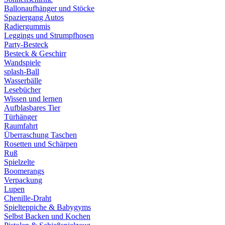
Ballonaufhänger und Stöcke
Spaziergang Autos
Radiergummis
Leggings und Strumpfhosen
Party-Besteck
Besteck & Geschirr
Wandspiele
splash-Ball
Wasserbälle
Lesebücher
Wissen und lernen
Aufblasbares Tier
Türhänger
Raumfahrt
Überraschung Taschen
Rosetten und Schärpen
Ruß
Spielzelte
Boomerangs
Verpackung
Lupen
Chenille-Draht
Spielteppiche & Babygyms
Selbst Backen und Kochen