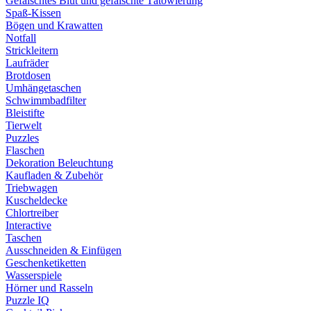
Gefälschtes Blut und gefälschte Tätowierung
Spaß-Kissen
Bögen und Krawatten
Notfall
Strickleitern
Laufräder
Brotdosen
Umhängetaschen
Schwimmbadfilter
Bleistifte
Tierwelt
Puzzles
Flaschen
Dekoration Beleuchtung
Kaufladen & Zubehör
Triebwagen
Kuscheldecke
Chlortreiber
Interactive
Taschen
Ausschneiden & Einfügen
Geschenketiketten
Wasserspiele
Hörner und Rasseln
Puzzle IQ