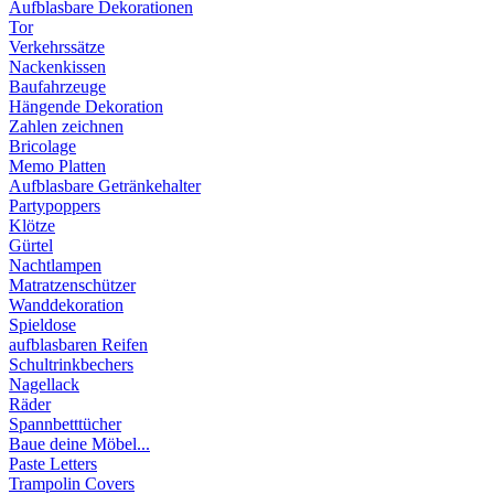
Aufblasbare Dekorationen
Tor
Verkehrssätze
Nackenkissen
Baufahrzeuge
Hängende Dekoration
Zahlen zeichnen
Bricolage
Memo Platten
Aufblasbare Getränkehalter
Partypoppers
Klötze
Gürtel
Nachtlampen
Matratzenschützer
Wanddekoration
Spieldose
aufblasbaren Reifen
Schultrinkbechers
Nagellack
Räder
Spannbetttücher
Baue deine Möbel...
Paste Letters
Trampolin Covers