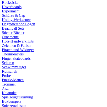
Rucksäcke
Hoverboards
Experiment
Schürze & Cap
Hobby-Werkzeuge
Degradierende Bögen
Beachball Sets
Sticker Bücher
Ornamente
Holz-Handwerk Kits
Zeichnen & Farben
Piraten und Wikinger
Thermometers
Finger-skateboards
Scheren
Schwimmflügel
Rollschuh
Probe
Puzzle-Matten
Trommel
Arzt
Katapulte
Spielzeugausrüstung
Boxbumpers
Spielzeugkästen