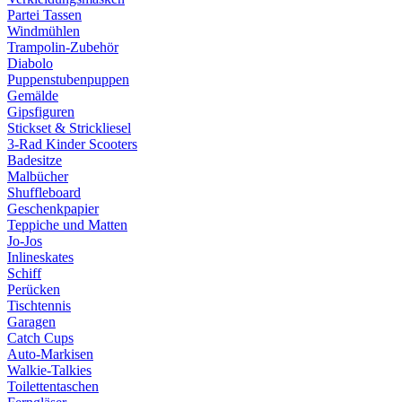
Partei Tassen
Windmühlen
Trampolin-Zubehör
Diabolo
Puppenstubenpuppen
Gemälde
Gipsfiguren
Stickset & Strickliesel
3-Rad Kinder Scooters
Badesitze
Malbücher
Shuffleboard
Geschenkpapier
Teppiche und Matten
Jo-Jos
Inlineskates
Schiff
Perücken
Tischtennis
Garagen
Catch Cups
Auto-Markisen
Walkie-Talkies
Toilettentaschen