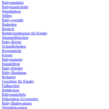
Babysandalen
Babyhandschuhe
Wandtattoos
Stillen
Baby-overalls
Badesitze
Besteck
Bettdeckenbezüge für Kinder
Strampelhöschen
Baby-Röcke
Schnullerketten
Boxteppiche
Kissen
Babygummis
Handpflege
Baby-Kleider
Baby-Bandanas
Beilagen
Geschirre für Kinder
Fußtaschen
Bettdecken
Babypantoffeln
Dekoration Accessoires
Baby-Badewannen
Wanddekoration