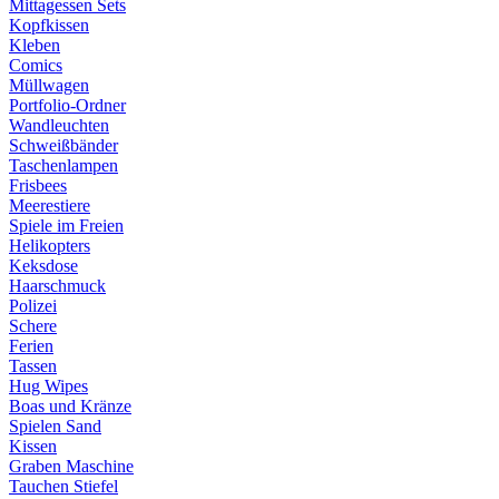
Mittagessen Sets
Kopfkissen
Kleben
Comics
Müllwagen
Portfolio-Ordner
Wandleuchten
Schweißbänder
Taschenlampen
Frisbees
Meerestiere
Spiele im Freien
Helikopters
Keksdose
Haarschmuck
Polizei
Schere
Ferien
Tassen
Hug Wipes
Boas und Kränze
Spielen Sand
Kissen
Graben Maschine
Tauchen Stiefel