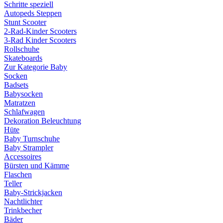
Schritte speziell
Autopeds Steppen
Stunt Scooter
2-Rad-Kinder Scooters
3-Rad Kinder Scooters
Rollschuhe
Skateboards
Zur Kategorie Baby
Socken
Badsets
Babysocken
Matratzen
Schlafwagen
Dekoration Beleuchtung
Hüte
Baby Turnschuhe
Baby Strampler
Accessoires
Bürsten und Kämme
Flaschen
Teller
Baby-Strickjacken
Nachtlichter
Trinkbecher
Bäder