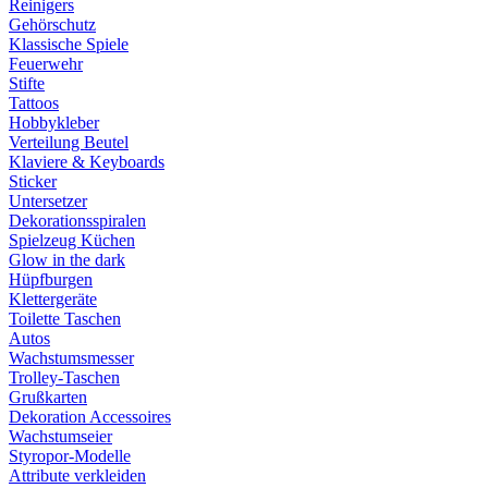
Reinigers
Gehörschutz
Klassische Spiele
Feuerwehr
Stifte
Tattoos
Hobbykleber
Verteilung Beutel
Klaviere & Keyboards
Sticker
Untersetzer
Dekorationsspiralen
Spielzeug Küchen
Glow in the dark
Hüpfburgen
Klettergeräte
Toilette Taschen
Autos
Wachstumsmesser
Trolley-Taschen
Grußkarten
Dekoration Accessoires
Wachstumseier
Styropor-Modelle
Attribute verkleiden