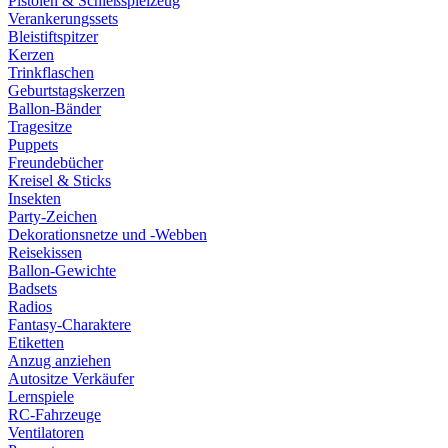
Pistolen & Schießspielzeug
Verankerungssets
Bleistiftspitzer
Kerzen
Trinkflaschen
Geburtstagskerzen
Ballon-Bänder
Tragesitze
Puppets
Freundebücher
Kreisel & Sticks
Insekten
Party-Zeichen
Dekorationsnetze und -Webben
Reisekissen
Ballon-Gewichte
Badsets
Radios
Fantasy-Charaktere
Etiketten
Anzug anziehen
Autositze Verkäufer
Lernspiele
RC-Fahrzeuge
Ventilatoren