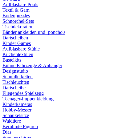
Aufblasbare Pools
Textil & Garn
Bodenpuzzles
Schnorchel-Sets
Tischdekoration
Bänder ankleiden und -poncho's
Dartscheiben
Kinder Games
Aufblasbare Stühle
Küchentextilien
Bastelkits
Bühne Fahrzeuge & Anhänger
Designstudio
Schnullerketten
Tischleuchten
Dartscheibe
Fliegendes Spielzeug
Teenager-Puppenkleidung
Kinderkameras
Hobby-Messer
Schaukelsitze
Waldtiere
Berühmte Figuren
Dias
Sonnenschirme