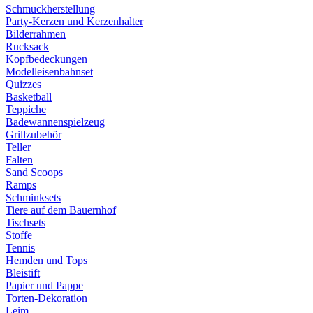
Schmuckherstellung
Party-Kerzen und Kerzenhalter
Bilderrahmen
Rucksack
Kopfbedeckungen
Modelleisenbahnset
Quizzes
Basketball
Teppiche
Badewannenspielzeug
Grillzubehör
Teller
Falten
Sand Scoops
Ramps
Schminksets
Tiere auf dem Bauernhof
Tischsets
Stoffe
Tennis
Hemden und Tops
Bleistift
Papier und Pappe
Torten-Dekoration
Leim