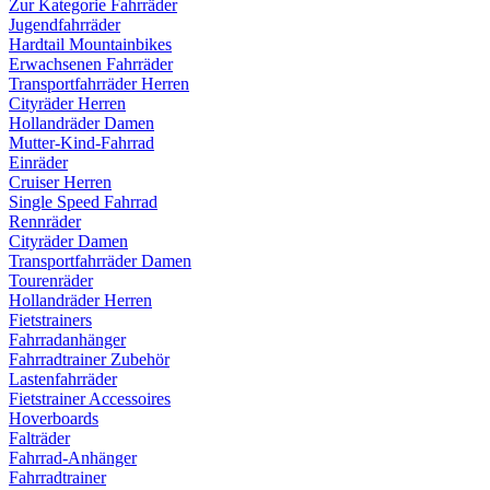
Zur Kategorie Fahrräder
Jugendfahrräder
Hardtail Mountainbikes
Erwachsenen Fahrräder
Transportfahrräder Herren
Cityräder Herren
Hollandräder Damen
Mutter-Kind-Fahrrad
Einräder
Cruiser Herren
Single Speed Fahrrad
Rennräder
Cityräder Damen
Transportfahrräder Damen
Tourenräder
Hollandräder Herren
Fietstrainers
Fahrradanhänger
Fahrradtrainer Zubehör
Lastenfahrräder
Fietstrainer Accessoires
Hoverboards
Falträder
Fahrrad-Anhänger
Fahrradtrainer