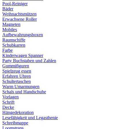
Pool-Reiniger
Bäder
Weihnachtsmützen
Erwachsene Roller
Magneten
Mobiles
Aufbewahrungsboxen
Raumschiffe
Schubkarren
Farbe
Kinderwagen Spanner
Party Buchstaben und Zahlen
Gummifiguren
Spielzeug essen
Erfahren Uhren
Schultertaschen
Warm Umarmungen
Schals und Handschuhe
Vorlagen
Schrift
Decke
Hängedekoration
Lesefähigkeit und Legasthenie
Schreibmappe
Loomstraps