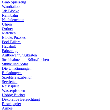
Grab Spielzeug
Wandtattoos
Jab Blöcke
Rennbahn
Nachtleuchten
Uhren
Ordner
Märchen
Blocks Puzzles
Pool Billard
Haushalt
Fahrzeuge
Aufbewahrungskästen
Strohhalme und Rührstäbchen
Stühle und Sofas
Die Umzäunungen
Einladungen
Spielgerätezubehör
Servietten
Reisespiele
Wasserpistolen
Hobby Bücher
Dekorative Beleuchtung
Bastelpapier
Armee