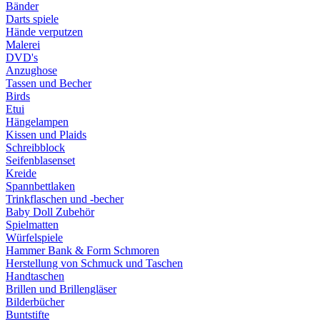
Bänder
Darts spiele
Hände verputzen
Malerei
DVD's
Anzughose
Tassen und Becher
Birds
Etui
Hängelampen
Kissen und Plaids
Schreibblock
Seifenblasenset
Kreide
Spannbettlaken
Trinkflaschen und -becher
Baby Doll Zubehör
Spielmatten
Würfelspiele
Hammer Bank & Form Schmoren
Herstellung von Schmuck und Taschen
Handtaschen
Brillen und Brillengläser
Bilderbücher
Buntstifte