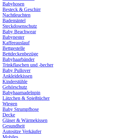
Babyhosen
Besteck & Geschirr
Nachtleuchten
Bademäntel
Steckdosenschutz
Baby Beachwear
Babynester
Kaffeeauslauf
Bettgestelle
Bettdeckenbezüge
Babyhaarbänder
Trinkflaschen und -becher
Baby Pullover
Ankleidekissen
Kinderstühle
Gehörschutz
Babyhaarnadelnpin
Lätzchen & Spießtücher
Wiegen
Baby Strumpfhose
Decke
Gläser & Wärmekissen
Gesundheit
Autositze Verkäufer
Mobiles