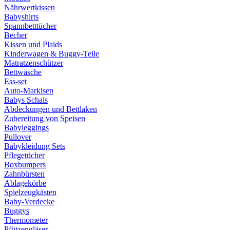
Nährwertkissen
Babyshirts
Spannbetttücher
Becher
Kissen und Plaids
Kinderwagen & Buggy-Teile
Matratzenschützer
Bettwäsche
Ess-set
Auto-Markisen
Babys Schals
Abdeckungen und Bettlaken
Zubereitung von Speisen
Babyleggings
Pullover
Babykleidung Sets
Pflegetücher
Boxbumpers
Zahnbürsten
Ablagekörbe
Spielzeugkästen
Baby-Verdecke
Buggys
Thermometer
Pfützengläser