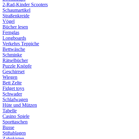
2-Rad-Kinder Scooters
Schaumartikel
Straßenkreide
Vögel
Bücher lesen
Fernglas
Longboards
Verkehrs Teppiche
Bettwäsche
Schminke
Rätselbücher
Puzzle Knöpfe
Geschirrset
Wiegen
Bett Zelte
Fidget toys
Schwader
Schlafwagen
Hüte und Mützen
Tabelle
Casino Spiele
Sporttaschen
Busse
Stiftablagen
Zahnkisten