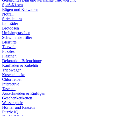
Gefälschtes Blut und gefälschte Tätowierung
Spaß-Kissen
Bögen und Krawatten
Notfall
Strickleitern
Laufräder
Brotdosen
Umhängetaschen
Schwimmbadfilter
Bleistifte
Tierwelt
Puzzles
Flaschen
Dekoration Beleuchtung
Kaufladen & Zubehör
Triebwagen
Kuscheldecke
Chlortreiber
Interactive
Taschen
Ausschneiden & Einfügen
Geschenketiketten
Wasserspiele
Hörner und Rasseln
Puzzle IQ