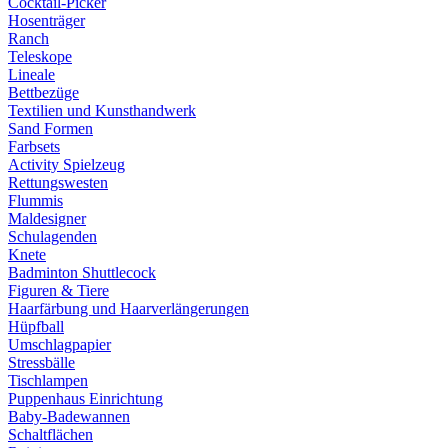
Cocktail-Picker
Hosenträger
Ranch
Teleskope
Lineale
Bettbezüge
Textilien und Kunsthandwerk
Sand Formen
Farbsets
Activity Spielzeug
Rettungswesten
Flummis
Maldesigner
Schulagenden
Knete
Badminton Shuttlecock
Figuren & Tiere
Haarfärbung und Haarverlängerungen
Hüpfball
Umschlagpapier
Stressbälle
Tischlampen
Puppenhaus Einrichtung
Baby-Badewannen
Schaltflächen