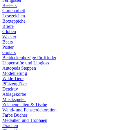
Ferngläser
Besteck
Gartenarbeit
Lesezeichen
Boxteppiche
Briefe
Globen
Wecker
Bears
Poster
Guitars
Bettdeckenbezüge für Kinder
Lippenstifte und Lipgloss
Autopeds Steppen
Modellierung
Wilde Tiere
Pfützengläser
Detektiv
Ablagekörbe
Musikspieler
Zeichenplatten & Tische
Wand- und Fensterdekoration
Farbe Bücher
Medaillen und Trophäen
Drachen