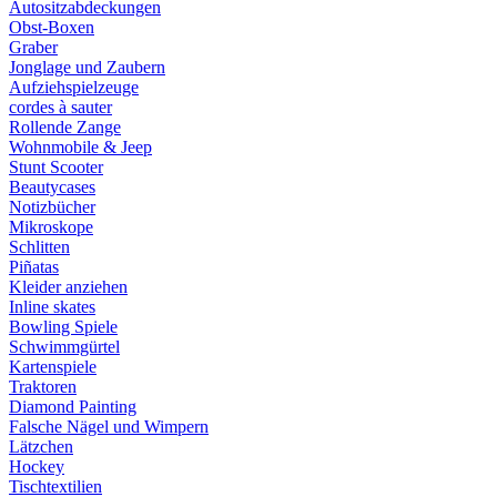
Autositzabdeckungen
Obst-Boxen
Graber
Jonglage und Zaubern
Aufziehspielzeuge
cordes à sauter
Rollende Zange
Wohnmobile & Jeep
Stunt Scooter
Beautycases
Notizbücher
Mikroskope
Schlitten
Piñatas
Kleider anziehen
Inline skates
Bowling Spiele
Schwimmgürtel
Kartenspiele
Traktoren
Diamond Painting
Falsche Nägel und Wimpern
Lätzchen
Hockey
Tischtextilien