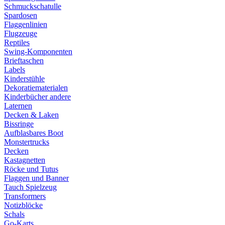
Schmuckschatulle
Spardosen
Flaggenlinien
Flugzeuge
Reptiles
Swing-Komponenten
Brieftaschen
Labels
Kinderstühle
Dekoratiematerialen
Kinderbücher andere
Laternen
Decken & Laken
Bissringe
Aufblasbares Boot
Monstertrucks
Decken
Kastagnetten
Röcke und Tutus
Flaggen und Banner
Tauch Spielzeug
Transformers
Notizblöcke
Schals
Go-Karts