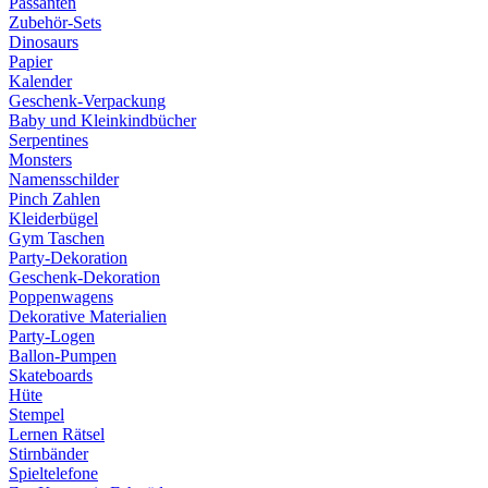
Passanten
Zubehör-Sets
Dinosaurs
Papier
Kalender
Geschenk-Verpackung
Baby und Kleinkindbücher
Serpentines
Monsters
Namensschilder
Pinch Zahlen
Kleiderbügel
Gym Taschen
Party-Dekoration
Geschenk-Dekoration
Poppenwagens
Dekorative Materialien
Party-Logen
Ballon-Pumpen
Skateboards
Hüte
Stempel
Lernen Rätsel
Stirnbänder
Spieltelefone