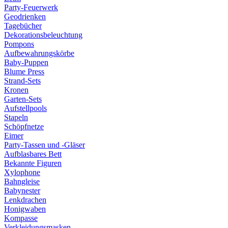
Party-Feuerwerk
Geodrienken
Tagebücher
Dekorationsbeleuchtung
Pompons
Aufbewahrungskörbe
Baby-Puppen
Blume Press
Strand-Sets
Kronen
Garten-Sets
Aufstellpools
Stapeln
Schöpfnetze
Eimer
Party-Tassen und -Gläser
Aufblasbares Bett
Bekannte Figuren
Xylophone
Bahngleise
Babynester
Lenkdrachen
Honigwaben
Kompasse
Verkleidungsmasken