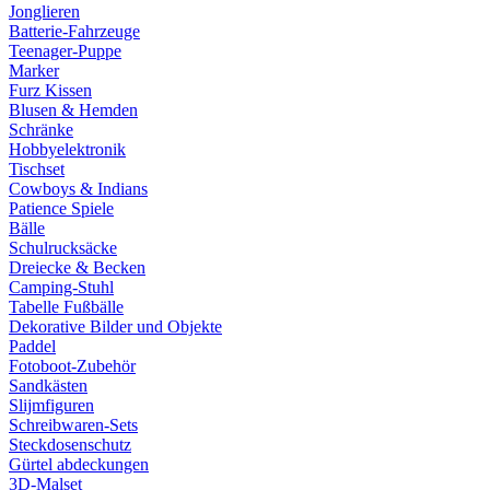
Jonglieren
Batterie-Fahrzeuge
Teenager-Puppe
Marker
Furz Kissen
Blusen & Hemden
Schränke
Hobbyelektronik
Tischset
Cowboys & Indians
Patience Spiele
Bälle
Schulrucksäcke
Dreiecke & Becken
Camping-Stuhl
Tabelle Fußbälle
Dekorative Bilder und Objekte
Paddel
Fotoboot-Zubehör
Sandkästen
Slijmfiguren
Schreibwaren-Sets
Steckdosenschutz
Gürtel abdeckungen
3D-Malset