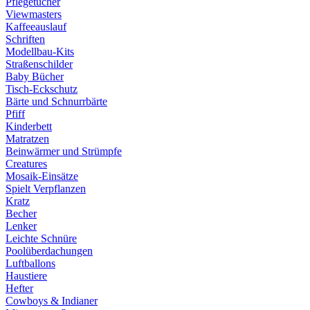
Pflegetücher
Viewmasters
Kaffeeauslauf
Schriften
Modellbau-Kits
Straßenschilder
Baby Bücher
Tisch-Eckschutz
Bärte und Schnurrbärte
Pfiff
Kinderbett
Matratzen
Beinwärmer und Strümpfe
Creatures
Mosaik-Einsätze
Spielt Verpflanzen
Kratz
Becher
Lenker
Leichte Schnüre
Poolüberdachungen
Luftballons
Haustiere
Hefter
Cowboys & Indianer