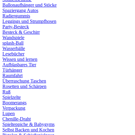
Ballonaufhänger und Stöcke
Spaziergang Autos
Radiergummis
Leggings und Strumpfhosen
Party-Besteck
Besteck & Geschirr
Wandspiele
splash-Ball
Wasserbälle
Lesebücher
Wissen und lernen
Aufblasbares Tier
Türhänger
Raumfahrt
Überraschung Taschen
Rosetten und Schärpen
Ruß
Spielzelte
Boomerangs
Verpackung
Lupen
Chenille-Draht
Spielteppiche & Babygyms
Selbst Backen und Kochen