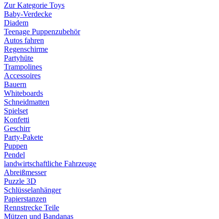
Zur Kategorie Toys
Baby-Verdecke
Diadem
Teenage Puppenzubehör
Autos fahren
Regenschirme
Partyhüte
Trampolines
Accessoires
Bauern
Whiteboards
Schneidmatten
Spielset
Konfetti
Geschirr
Party-Pakete
Puppen
Pendel
landwirtschaftliche Fahrzeuge
Abreißmesser
Puzzle 3D
Schlüsselanhänger
Papierstanzen
Rennstrecke Teile
Mützen und Bandanas