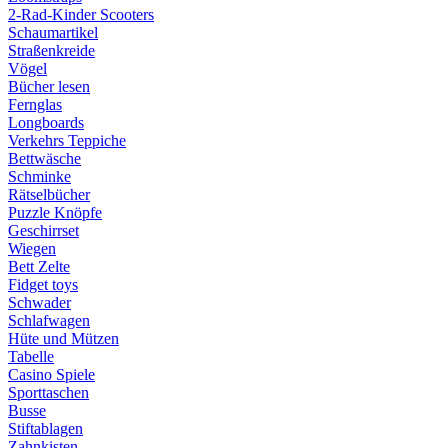
2-Rad-Kinder Scooters
Schaumartikel
Straßenkreide
Vögel
Bücher lesen
Fernglas
Longboards
Verkehrs Teppiche
Bettwäsche
Schminke
Rätselbücher
Puzzle Knöpfe
Geschirrset
Wiegen
Bett Zelte
Fidget toys
Schwader
Schlafwagen
Hüte und Mützen
Tabelle
Casino Spiele
Sporttaschen
Busse
Stiftablagen
Zahnkisten