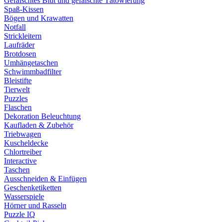
Gefälschtes Blut und gefälschte Tätowierung
Spaß-Kissen
Bögen und Krawatten
Notfall
Strickleitern
Laufräder
Brotdosen
Umhängetaschen
Schwimmbadfilter
Bleistifte
Tierwelt
Puzzles
Flaschen
Dekoration Beleuchtung
Kaufladen & Zubehör
Triebwagen
Kuscheldecke
Chlortreiber
Interactive
Taschen
Ausschneiden & Einfügen
Geschenketiketten
Wasserspiele
Hörner und Rasseln
Puzzle IQ