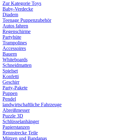
Zur Kategorie Toys
Baby-Verdecke
Diadem
Teenage Puppenzubehör
Autos fahren
Regenschirme
Partyhüte
Trampolines
Accessoires
Bauern
Whiteboards
Schneidmatten
Spielset
Konfetti
Geschirr
Party-Pakete
Puppen
Pendel
landwirtschaftliche Fahrzeuge
Abreißmesser
Puzzle 3D
Schlüsselanhänger
Papierstanzen
Rennstrecke Teile
Mützen und Bandanas