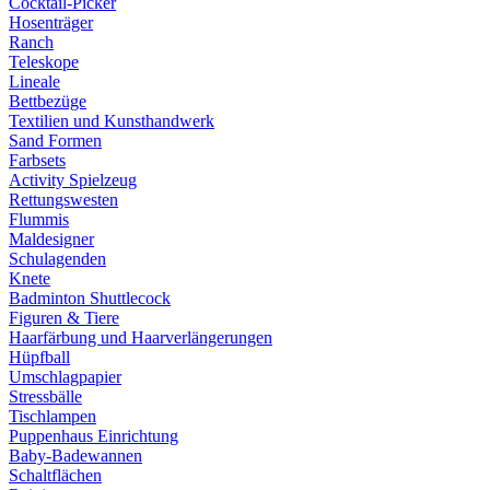
Cocktail-Picker
Hosenträger
Ranch
Teleskope
Lineale
Bettbezüge
Textilien und Kunsthandwerk
Sand Formen
Farbsets
Activity Spielzeug
Rettungswesten
Flummis
Maldesigner
Schulagenden
Knete
Badminton Shuttlecock
Figuren & Tiere
Haarfärbung und Haarverlängerungen
Hüpfball
Umschlagpapier
Stressbälle
Tischlampen
Puppenhaus Einrichtung
Baby-Badewannen
Schaltflächen