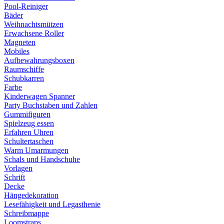
Pool-Reiniger
Bäder
Weihnachtsmützen
Erwachsene Roller
Magneten
Mobiles
Aufbewahrungsboxen
Raumschiffe
Schubkarren
Farbe
Kinderwagen Spanner
Party Buchstaben und Zahlen
Gummifiguren
Spielzeug essen
Erfahren Uhren
Schultertaschen
Warm Umarmungen
Schals und Handschuhe
Vorlagen
Schrift
Decke
Hängedekoration
Lesefähigkeit und Legasthenie
Schreibmappe
Loomstraps