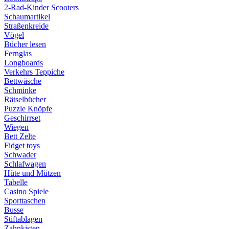
2-Rad-Kinder Scooters
Schaumartikel
Straßenkreide
Vögel
Bücher lesen
Fernglas
Longboards
Verkehrs Teppiche
Bettwäsche
Schminke
Rätselbücher
Puzzle Knöpfe
Geschirrset
Wiegen
Bett Zelte
Fidget toys
Schwader
Schlafwagen
Hüte und Mützen
Tabelle
Casino Spiele
Sporttaschen
Busse
Stiftablagen
Zahnkisten