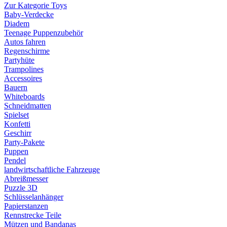
Zur Kategorie Toys
Baby-Verdecke
Diadem
Teenage Puppenzubehör
Autos fahren
Regenschirme
Partyhüte
Trampolines
Accessoires
Bauern
Whiteboards
Schneidmatten
Spielset
Konfetti
Geschirr
Party-Pakete
Puppen
Pendel
landwirtschaftliche Fahrzeuge
Abreißmesser
Puzzle 3D
Schlüsselanhänger
Papierstanzen
Rennstrecke Teile
Mützen und Bandanas