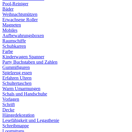
Pool-Reiniger
Bäder
Weihnachtsmützen
Erwachsene Roller
Magneten
Mobiles
Aufbewahrungsboxen
Raumschiffe
Schubkarren
Farbe
Kinderwagen Spanner
Party Buchstaben und Zahlen
Gummifiguren
Spielzeug essen
Erfahren Uhren
Schultertaschen
Warm Umarmungen
Schals und Handschuhe
Vorlagen
Schrift
Decke
Hängedekoration
Lesefähigkeit und Legasthenie
Schreibmappe
Loomstraps