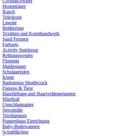
Cocktail-Picker
Hosenträger
Ranch
Teleskope
Lineale
Bettbezüge
Textilien und Kunsthandwerk
Sand Formen
Farbsets
Activity Spielzeug
Rettungswesten
Flummis
Maldesigner
Schulagenden
Knete
Badminton Shuttlecock
Figuren & Tiere
Haarfärbung und Haarverlängerungen
Hüpfball
Umschlagpapier
Stressbälle
Tischlampen
Puppenhaus Einrichtung
Baby-Badewannen
Schaltflächen