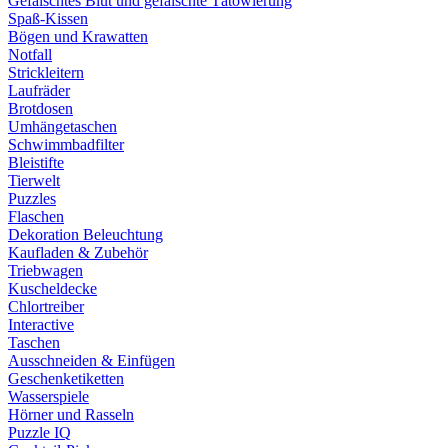
Gefälschtes Blut und gefälschte Tätowierung
Spaß-Kissen
Bögen und Krawatten
Notfall
Strickleitern
Laufräder
Brotdosen
Umhängetaschen
Schwimmbadfilter
Bleistifte
Tierwelt
Puzzles
Flaschen
Dekoration Beleuchtung
Kaufladen & Zubehör
Triebwagen
Kuscheldecke
Chlortreiber
Interactive
Taschen
Ausschneiden & Einfügen
Geschenketiketten
Wasserspiele
Hörner und Rasseln
Puzzle IQ