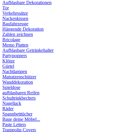
Aufblasbare Dekorationen
Tor
Verkehrssätze
Nackenkissen
Baufahrzeuge
Hängende Dekoration
Zahlen zeichnen
Bricolage
Memo Platten
Aufblasbare Getränkehalter
Partypoppers
Klötze
Gürtel
Nachtlampen
Matratzenschützer
Wanddekoration
Spieldose
aufblasbaren Reifen
Schultrinkbechers
Nagellack
Räder
Spannbetttücher
Baue deine Möbel...
Paste Letters
Trampolin Covers