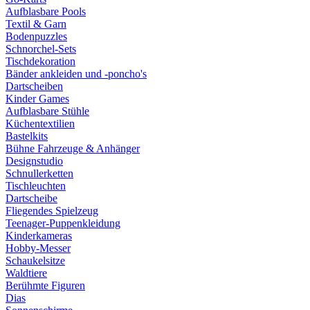
Aufblasbare Pools
Textil & Garn
Bodenpuzzles
Schnorchel-Sets
Tischdekoration
Bänder ankleiden und -poncho's
Dartscheiben
Kinder Games
Aufblasbare Stühle
Küchentextilien
Bastelkits
Bühne Fahrzeuge & Anhänger
Designstudio
Schnullerketten
Tischleuchten
Dartscheibe
Fliegendes Spielzeug
Teenager-Puppenkleidung
Kinderkameras
Hobby-Messer
Schaukelsitze
Waldtiere
Berühmte Figuren
Dias