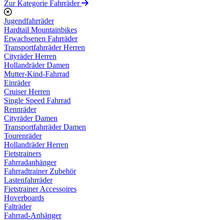
Zur Kategorie Fahrräder
Jugendfahrräder
Hardtail Mountainbikes
Erwachsenen Fahrräder
Transportfahrräder Herren
Cityräder Herren
Hollandräder Damen
Mutter-Kind-Fahrrad
Einräder
Cruiser Herren
Single Speed Fahrrad
Rennräder
Cityräder Damen
Transportfahrräder Damen
Tourenräder
Hollandräder Herren
Fietstrainers
Fahrradanhänger
Fahrradtrainer Zubehör
Lastenfahrräder
Fietstrainer Accessoires
Hoverboards
Falträder
Fahrrad-Anhänger