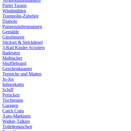
Verkleidungsmasken
Partei Tassen
Windmühlen
Trampolin-Zubehör
Diabolo
Puppenstubenpuppen
Gemälde
Gipsfiguren
Stickset & Strickliesel
3-Rad Kinder Scooters
Badesitze
Malbücher
Shuffleboard
Geschenkpapier
Teppiche und Matten
Jo-Jos
Inlineskates
Schiff
Perücken
Tischtennis
Garagen
Catch Cups
Auto-Markisen
Walkie-Talkies
Toilettentaschen