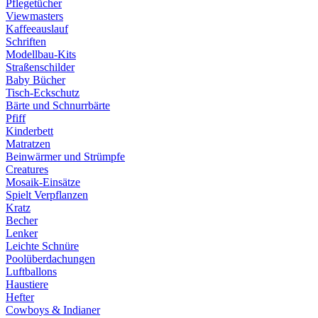
Pflegetücher
Viewmasters
Kaffeeauslauf
Schriften
Modellbau-Kits
Straßenschilder
Baby Bücher
Tisch-Eckschutz
Bärte und Schnurrbärte
Pfiff
Kinderbett
Matratzen
Beinwärmer und Strümpfe
Creatures
Mosaik-Einsätze
Spielt Verpflanzen
Kratz
Becher
Lenker
Leichte Schnüre
Poolüberdachungen
Luftballons
Haustiere
Hefter
Cowboys & Indianer