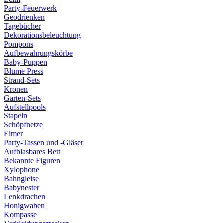
Party-Feuerwerk
Geodrienken
Tagebücher
Dekorationsbeleuchtung
Pompons
Aufbewahrungskörbe
Baby-Puppen
Blume Press
Strand-Sets
Kronen
Garten-Sets
Aufstellpools
Stapeln
Schöpfnetze
Eimer
Party-Tassen und -Gläser
Aufblasbares Bett
Bekannte Figuren
Xylophone
Bahngleise
Babynester
Lenkdrachen
Honigwaben
Kompasse