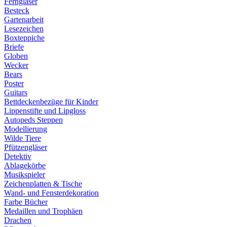
Ferngläser
Besteck
Gartenarbeit
Lesezeichen
Boxteppiche
Briefe
Globen
Wecker
Bears
Poster
Guitars
Bettdeckenbezüge für Kinder
Lippenstifte und Lipgloss
Autopeds Steppen
Modellierung
Wilde Tiere
Pfützengläser
Detektiv
Ablagekörbe
Musikspieler
Zeichenplatten & Tische
Wand- und Fensterdekoration
Farbe Bücher
Medaillen und Trophäen
Drachen