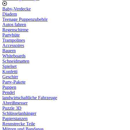
Baby-Verdecke
Diadem
Teenage Puppenzubehör
Autos fahren
Regenschirme
Partyhüte
Trampolines
Accessoires
Bauern
Whiteboards
Schneidmatten
Spielset
Konfetti
Geschirr
Party-Pakete
Puppen
Pendel
landwirtschaftliche Fahrzeuge
Abreißmesser
Puzzle 3D
Schlüsselanhänger
Papierstanzen
Rennstrecke Teile
Mützen und Bandanas