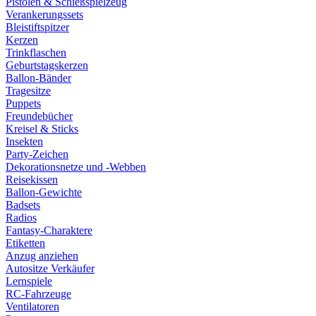
Pistolen & Schießspielzeug
Verankerungssets
Bleistiftspitzer
Kerzen
Trinkflaschen
Geburtstagskerzen
Ballon-Bänder
Tragesitze
Puppets
Freundebücher
Kreisel & Sticks
Insekten
Party-Zeichen
Dekorationsnetze und -Webben
Reisekissen
Ballon-Gewichte
Badsets
Radios
Fantasy-Charaktere
Etiketten
Anzug anziehen
Autositze Verkäufer
Lernspiele
RC-Fahrzeuge
Ventilatoren