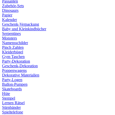
Passanten
Zubehör-Sets
Dinosaurs
Papier
Kalender
Geschenk-Verpackung
Baby und Kleinkindbücher
Serpentines
Monsters
Namensschilder
Pinch Zahlen
Kleiderbügel
Gym Taschen
Party-Dekoration
Geschenk-Dekoration
Poppenwagens
Dekorative Materialien
Party-Logen
Ballon-Pumpen
Skateboards
Hüte
Stempel
Lernen Rätsel
Stirnbänder
Spieltelefone