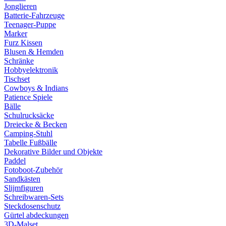
Jonglieren
Batterie-Fahrzeuge
Teenager-Puppe
Marker
Furz Kissen
Blusen & Hemden
Schränke
Hobbyelektronik
Tischset
Cowboys & Indians
Patience Spiele
Bälle
Schulrucksäcke
Dreiecke & Becken
Camping-Stuhl
Tabelle Fußbälle
Dekorative Bilder und Objekte
Paddel
Fotoboot-Zubehör
Sandkästen
Slijmfiguren
Schreibwaren-Sets
Steckdosenschutz
Gürtel abdeckungen
3D-Malset