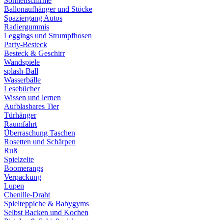
Sonnenschirme
Ballonaufhänger und Stöcke
Spaziergang Autos
Radiergummis
Leggings und Strumpfhosen
Party-Besteck
Besteck & Geschirr
Wandspiele
splash-Ball
Wasserbälle
Lesebücher
Wissen und lernen
Aufblasbares Tier
Türhänger
Raumfahrt
Überraschung Taschen
Rosetten und Schärpen
Ruß
Spielzelte
Boomerangs
Verpackung
Lupen
Chenille-Draht
Spielteppiche & Babygyms
Selbst Backen und Kochen