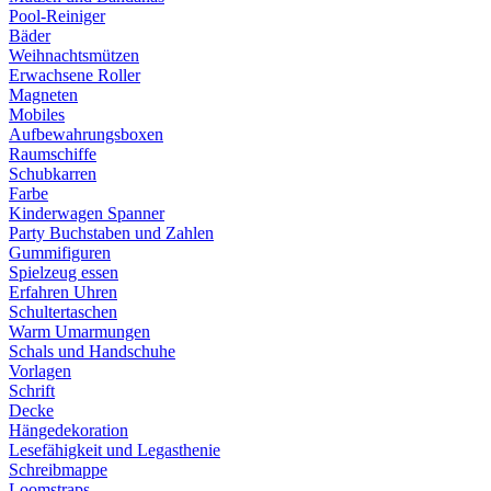
Pool-Reiniger
Bäder
Weihnachtsmützen
Erwachsene Roller
Magneten
Mobiles
Aufbewahrungsboxen
Raumschiffe
Schubkarren
Farbe
Kinderwagen Spanner
Party Buchstaben und Zahlen
Gummifiguren
Spielzeug essen
Erfahren Uhren
Schultertaschen
Warm Umarmungen
Schals und Handschuhe
Vorlagen
Schrift
Decke
Hängedekoration
Lesefähigkeit und Legasthenie
Schreibmappe
Loomstraps