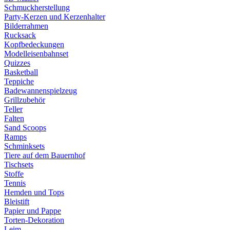
Schmuckherstellung
Party-Kerzen und Kerzenhalter
Bilderrahmen
Rucksack
Kopfbedeckungen
Modelleisenbahnset
Quizzes
Basketball
Teppiche
Badewannenspielzeug
Grillzubehör
Teller
Falten
Sand Scoops
Ramps
Schminksets
Tiere auf dem Bauernhof
Tischsets
Stoffe
Tennis
Hemden und Tops
Bleistift
Papier und Pappe
Torten-Dekoration
Leim