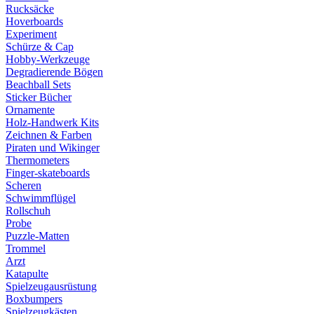
Rucksäcke
Hoverboards
Experiment
Schürze & Cap
Hobby-Werkzeuge
Degradierende Bögen
Beachball Sets
Sticker Bücher
Ornamente
Holz-Handwerk Kits
Zeichnen & Farben
Piraten und Wikinger
Thermometers
Finger-skateboards
Scheren
Schwimmflügel
Rollschuh
Probe
Puzzle-Matten
Trommel
Arzt
Katapulte
Spielzeugausrüstung
Boxbumpers
Spielzeugkästen