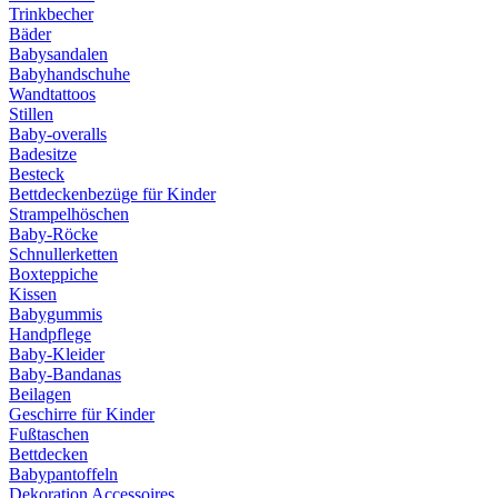
Trinkbecher
Bäder
Babysandalen
Babyhandschuhe
Wandtattoos
Stillen
Baby-overalls
Badesitze
Besteck
Bettdeckenbezüge für Kinder
Strampelhöschen
Baby-Röcke
Schnullerketten
Boxteppiche
Kissen
Babygummis
Handpflege
Baby-Kleider
Baby-Bandanas
Beilagen
Geschirre für Kinder
Fußtaschen
Bettdecken
Babypantoffeln
Dekoration Accessoires