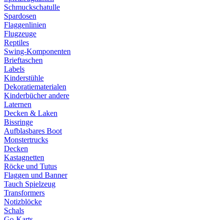
Schmuckschatulle
Spardosen
Flaggenlinien
Flugzeuge
Reptiles
Swing-Komponenten
Brieftaschen
Labels
Kinderstühle
Dekoratiematerialen
Kinderbücher andere
Laternen
Decken & Laken
Bissringe
Aufblasbares Boot
Monstertrucks
Decken
Kastagnetten
Röcke und Tutus
Flaggen und Banner
Tauch Spielzeug
Transformers
Notizblöcke
Schals
Go-Karts