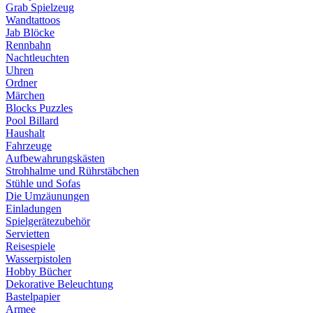
Grab Spielzeug
Wandtattoos
Jab Blöcke
Rennbahn
Nachtleuchten
Uhren
Ordner
Märchen
Blocks Puzzles
Pool Billard
Haushalt
Fahrzeuge
Aufbewahrungskästen
Strohhalme und Rührstäbchen
Stühle und Sofas
Die Umzäunungen
Einladungen
Spielgerätezubehör
Servietten
Reisespiele
Wasserpistolen
Hobby Bücher
Dekorative Beleuchtung
Bastelpapier
Armee