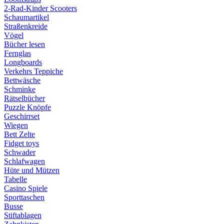
2-Rad-Kinder Scooters
Schaumartikel
Straßenkreide
Vögel
Bücher lesen
Fernglas
Longboards
Verkehrs Teppiche
Bettwäsche
Schminke
Rätselbücher
Puzzle Knöpfe
Geschirrset
Wiegen
Bett Zelte
Fidget toys
Schwader
Schlafwagen
Hüte und Mützen
Tabelle
Casino Spiele
Sporttaschen
Busse
Stiftablagen