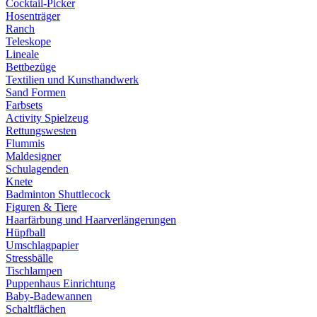
Cocktail-Picker
Hosenträger
Ranch
Teleskope
Lineale
Bettbezüge
Textilien und Kunsthandwerk
Sand Formen
Farbsets
Activity Spielzeug
Rettungswesten
Flummis
Maldesigner
Schulagenden
Knete
Badminton Shuttlecock
Figuren & Tiere
Haarfärbung und Haarverlängerungen
Hüpfball
Umschlagpapier
Stressbälle
Tischlampen
Puppenhaus Einrichtung
Baby-Badewannen
Schaltflächen