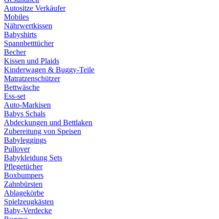
Autositze Verkäufer
Mobiles
Nährwertkissen
Babyshirts
Spannbetttücher
Becher
Kissen und Plaids
Kinderwagen & Buggy-Teile
Matratzenschützer
Bettwäsche
Ess-set
Auto-Markisen
Babys Schals
Abdeckungen und Bettlaken
Zubereitung von Speisen
Babyleggings
Pullover
Babykleidung Sets
Pflegetücher
Boxbumpers
Zahnbürsten
Ablagekörbe
Spielzeugkästen
Baby-Verdecke