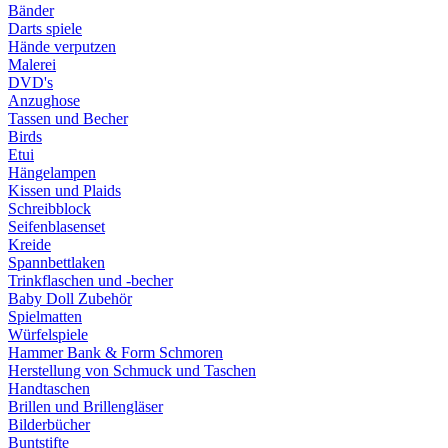
Bänder
Darts spiele
Hände verputzen
Malerei
DVD's
Anzughose
Tassen und Becher
Birds
Etui
Hängelampen
Kissen und Plaids
Schreibblock
Seifenblasenset
Kreide
Spannbettlaken
Trinkflaschen und -becher
Baby Doll Zubehör
Spielmatten
Würfelspiele
Hammer Bank & Form Schmoren
Herstellung von Schmuck und Taschen
Handtaschen
Brillen und Brillengläser
Bilderbücher
Buntstifte