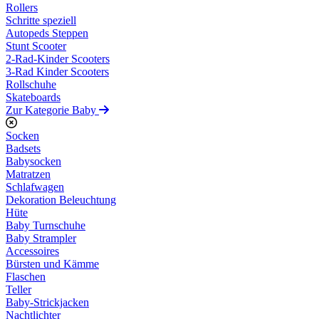
Rollers
Schritte speziell
Autopeds Steppen
Stunt Scooter
2-Rad-Kinder Scooters
3-Rad Kinder Scooters
Rollschuhe
Skateboards
Zur Kategorie Baby
Socken
Badsets
Babysocken
Matratzen
Schlafwagen
Dekoration Beleuchtung
Hüte
Baby Turnschuhe
Baby Strampler
Accessoires
Bürsten und Kämme
Flaschen
Teller
Baby-Strickjacken
Nachtlichter