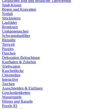
Gefälschtes Blut und gefälschte Tätowierung
Spaß-Kissen
Bögen und Krawatten
Notfall
Strickleitern
Laufräder
Brotdosen
Umhängetaschen
Schwimmbadfilter
Bleistifte
Tierwelt
Puzzles
Flaschen
Dekoration Beleuchtung
Kaufladen & Zubehör
Triebwagen
Kuscheldecke
Chlortreiber
Interactive
Taschen
Ausschneiden & Einfügen
Geschenketiketten
Wasserspiele
Hörner und Rasseln
Puzzle IQ