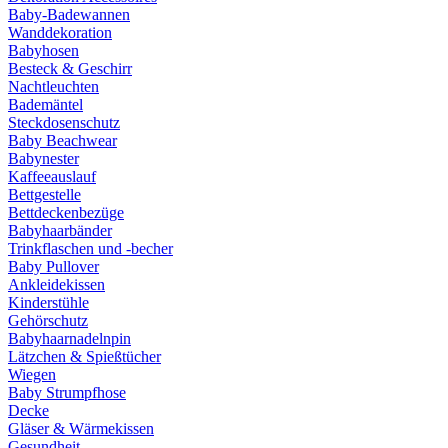
Baby-Badewannen
Wanddekoration
Babyhosen
Besteck & Geschirr
Nachtleuchten
Bademäntel
Steckdosenschutz
Baby Beachwear
Babynester
Kaffeeauslauf
Bettgestelle
Bettdeckenbezüge
Babyhaarbänder
Trinkflaschen und -becher
Baby Pullover
Ankleidekissen
Kinderstühle
Gehörschutz
Babyhaarnadelnpin
Lätzchen & Spießtücher
Wiegen
Baby Strumpfhose
Decke
Gläser & Wärmekissen
Gesundheit