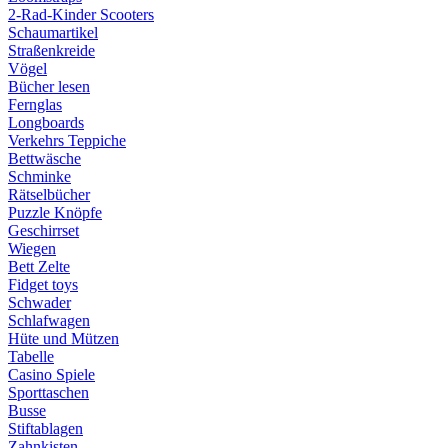
2-Rad-Kinder Scooters
Schaumartikel
Straßenkreide
Vögel
Bücher lesen
Fernglas
Longboards
Verkehrs Teppiche
Bettwäsche
Schminke
Rätselbücher
Puzzle Knöpfe
Geschirrset
Wiegen
Bett Zelte
Fidget toys
Schwader
Schlafwagen
Hüte und Mützen
Tabelle
Casino Spiele
Sporttaschen
Busse
Stiftablagen
Zahnkisten