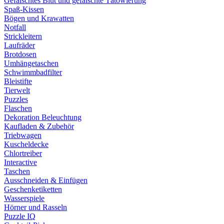
Gefälschtes Blut und gefälschte Tätowierung
Spaß-Kissen
Bögen und Krawatten
Notfall
Strickleitern
Laufräder
Brotdosen
Umhängetaschen
Schwimmbadfilter
Bleistifte
Tierwelt
Puzzles
Flaschen
Dekoration Beleuchtung
Kaufladen & Zubehör
Triebwagen
Kuscheldecke
Chlortreiber
Interactive
Taschen
Ausschneiden & Einfügen
Geschenketiketten
Wasserspiele
Hörner und Rasseln
Puzzle IQ