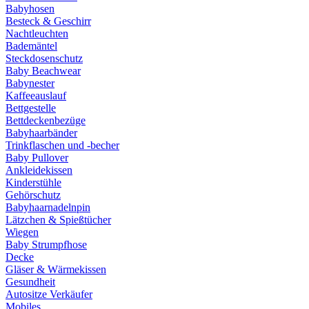
Babyhosen
Besteck & Geschirr
Nachtleuchten
Bademäntel
Steckdosenschutz
Baby Beachwear
Babynester
Kaffeeauslauf
Bettgestelle
Bettdeckenbezüge
Babyhaarbänder
Trinkflaschen und -becher
Baby Pullover
Ankleidekissen
Kinderstühle
Gehörschutz
Babyhaarnadelnpin
Lätzchen & Spießtücher
Wiegen
Baby Strumpfhose
Decke
Gläser & Wärmekissen
Gesundheit
Autositze Verkäufer
Mobiles