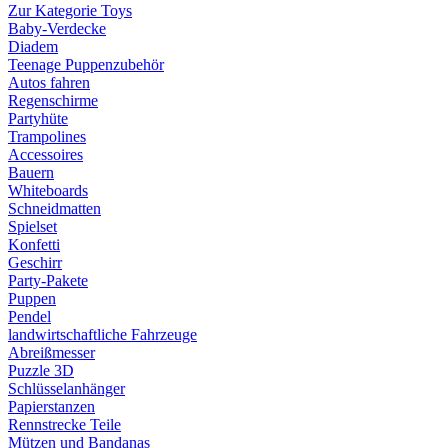
Zur Kategorie Toys
Baby-Verdecke
Diadem
Teenage Puppenzubehör
Autos fahren
Regenschirme
Partyhüte
Trampolines
Accessoires
Bauern
Whiteboards
Schneidmatten
Spielset
Konfetti
Geschirr
Party-Pakete
Puppen
Pendel
landwirtschaftliche Fahrzeuge
Abreißmesser
Puzzle 3D
Schlüsselanhänger
Papierstanzen
Rennstrecke Teile
Mützen und Bandanas