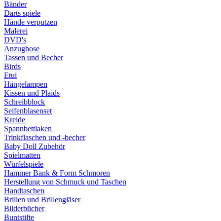
Bänder
Darts spiele
Hände verputzen
Malerei
DVD's
Anzughose
Tassen und Becher
Birds
Etui
Hängelampen
Kissen und Plaids
Schreibblock
Seifenblasenset
Kreide
Spannbettlaken
Trinkflaschen und -becher
Baby Doll Zubehör
Spielmatten
Würfelspiele
Hammer Bank & Form Schmoren
Herstellung von Schmuck und Taschen
Handtaschen
Brillen und Brillengläser
Bilderbücher
Buntstifte