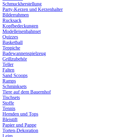
Schmuckherstellung
Party-Kerzen und Kerzenhalter
Bilderrahmen
Rucksack
Kopfbedeckungen
Modelleisenbahnset
Quizzes
Basketball
Teppiche
Badewannenspielzeug
Grillzubehör
Teller
Falten
Sand Scoops
Ramps
Schminksets
Tiere auf dem Bauernhof
Tischsets
Stoffe
Tennis
Hemden und Tops
Bleistift
Papier und Pappe
Torten-Dekoration
Leim