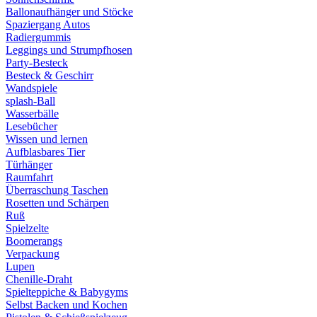
Ballonaufhänger und Stöcke
Spaziergang Autos
Radiergummis
Leggings und Strumpfhosen
Party-Besteck
Besteck & Geschirr
Wandspiele
splash-Ball
Wasserbälle
Lesebücher
Wissen und lernen
Aufblasbares Tier
Türhänger
Raumfahrt
Überraschung Taschen
Rosetten und Schärpen
Ruß
Spielzelte
Boomerangs
Verpackung
Lupen
Chenille-Draht
Spielteppiche & Babygyms
Selbst Backen und Kochen