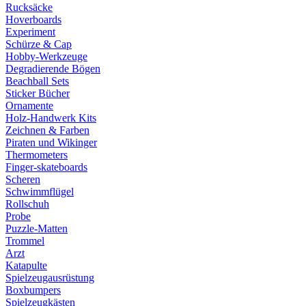
Rucksäcke
Hoverboards
Experiment
Schürze & Cap
Hobby-Werkzeuge
Degradierende Bögen
Beachball Sets
Sticker Bücher
Ornamente
Holz-Handwerk Kits
Zeichnen & Farben
Piraten und Wikinger
Thermometers
Finger-skateboards
Scheren
Schwimmflügel
Rollschuh
Probe
Puzzle-Matten
Trommel
Arzt
Katapulte
Spielzeugausrüstung
Boxbumpers
Spielzeugkästen