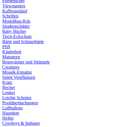
Pflegetücher
Viewmasters
Kaffeeauslauf
Schriften
Modellbau-Kits
Straßenschilder
Baby Bücher
Tisch-Eckschutz
Bärte und Schnurrbärte
Pfiff
Kinderbett
Matratzen
Beinwärmer und Strümpfe
Creatures
Mosaik-Einsätze
Spielt Verpflanzen
Kratz
Becher
Lenker
Leichte Schnüre
Poolüberdachungen
Luftballons
Haustiere
Hefter
Cowboys & Indianer