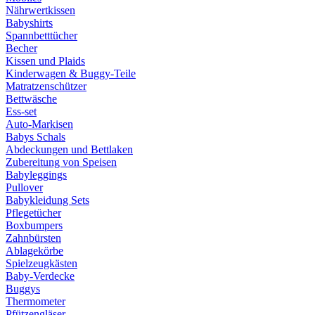
Nährwertkissen
Babyshirts
Spannbetttücher
Becher
Kissen und Plaids
Kinderwagen & Buggy-Teile
Matratzenschützer
Bettwäsche
Ess-set
Auto-Markisen
Babys Schals
Abdeckungen und Bettlaken
Zubereitung von Speisen
Babyleggings
Pullover
Babykleidung Sets
Pflegetücher
Boxbumpers
Zahnbürsten
Ablagekörbe
Spielzeugkästen
Baby-Verdecke
Buggys
Thermometer
Pfützengläser