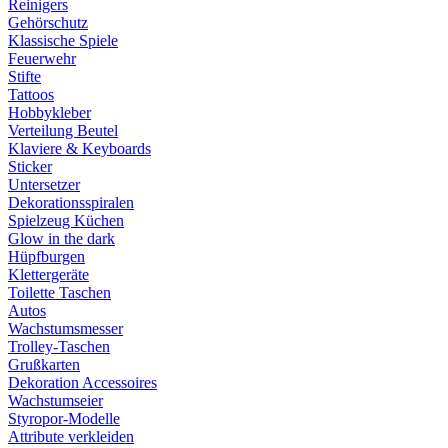
Reinigers
Gehörschutz
Klassische Spiele
Feuerwehr
Stifte
Tattoos
Hobbykleber
Verteilung Beutel
Klaviere & Keyboards
Sticker
Untersetzer
Dekorationsspiralen
Spielzeug Küchen
Glow in the dark
Hüpfburgen
Klettergeräte
Toilette Taschen
Autos
Wachstumsmesser
Trolley-Taschen
Grußkarten
Dekoration Accessoires
Wachstumseier
Styropor-Modelle
Attribute verkleiden