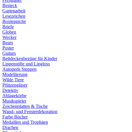
Ferngläser
Besteck
Gartenarbeit
Lesezeichen
Boxteppiche
Briefe
Globen
Wecker
Bears
Poster
Guitars
Bettdeckenbezüge für Kinder
Lippenstifte und Lipgloss
Autopeds Steppen
Modellierung
Wilde Tiere
Pfützengläser
Detektiv
Ablagekörbe
Musikspieler
Zeichenplatten & Tische
Wand- und Fensterdekoration
Farbe Bücher
Medaillen und Trophäen
Drachen