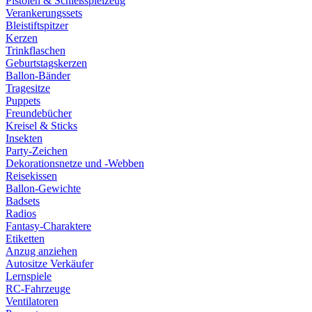
Pistolen & Schießspielzeug
Verankerungssets
Bleistiftspitzer
Kerzen
Trinkflaschen
Geburtstagskerzen
Ballon-Bänder
Tragesitze
Puppets
Freundebücher
Kreisel & Sticks
Insekten
Party-Zeichen
Dekorationsnetze und -Webben
Reisekissen
Ballon-Gewichte
Badsets
Radios
Fantasy-Charaktere
Etiketten
Anzug anziehen
Autositze Verkäufer
Lernspiele
RC-Fahrzeuge
Ventilatoren