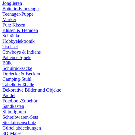
Jonglieren
Batterie-Fahrzeuge
Teenager-Puppe
Marker
Furz Kissen
Blusen & Hemden
Schränke
Hobbyelektronik
Tischset
Cowboys & Indians
Patience Spiele
Bälle
Schulrucksäcke
Dreiecke & Becken
Camping-Stuhl
Tabelle Fußbälle
Dekorative Bilder und Objekte
Paddel
Fotoboot-Zubehör
Sandkästen
Slijmfiguren
Schreibwaren-Sets
Steckdosenschutz
Gürtel abdeckungen
3D-Malset