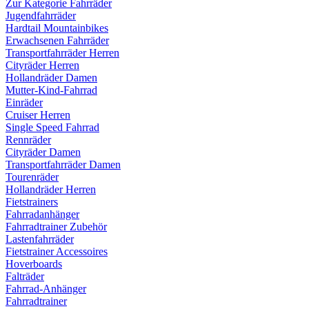
Zur Kategorie Fahrräder
Jugendfahrräder
Hardtail Mountainbikes
Erwachsenen Fahrräder
Transportfahrräder Herren
Cityräder Herren
Hollandräder Damen
Mutter-Kind-Fahrrad
Einräder
Cruiser Herren
Single Speed Fahrrad
Rennräder
Cityräder Damen
Transportfahrräder Damen
Tourenräder
Hollandräder Herren
Fietstrainers
Fahrradanhänger
Fahrradtrainer Zubehör
Lastenfahrräder
Fietstrainer Accessoires
Hoverboards
Falträder
Fahrrad-Anhänger
Fahrradtrainer