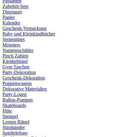
Passanten
Zubehör-Sets
Dinosaurs
Papier
Kalender
Geschenk-Verpackung
Baby und Kleinkindbücher
Serpentines
Monsters
Namensschilder
Pinch Zahlen
Kleiderbügel
Gym Taschen
Party-Dekoration
Geschenk-Dekoration
Poppenwagens
Dekorative Materialien
Party-Logen
Ballon-Pumpen
Skateboards
Hüte
Stempel
Lernen Rätsel
Stirnbänder
Spieltelefone