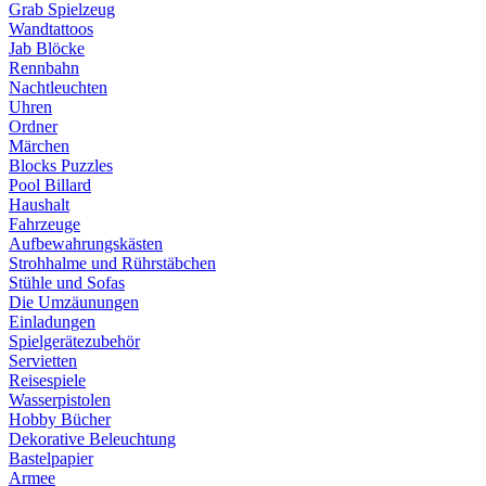
Grab Spielzeug
Wandtattoos
Jab Blöcke
Rennbahn
Nachtleuchten
Uhren
Ordner
Märchen
Blocks Puzzles
Pool Billard
Haushalt
Fahrzeuge
Aufbewahrungskästen
Strohhalme und Rührstäbchen
Stühle und Sofas
Die Umzäunungen
Einladungen
Spielgerätezubehör
Servietten
Reisespiele
Wasserpistolen
Hobby Bücher
Dekorative Beleuchtung
Bastelpapier
Armee