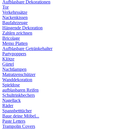
Aufblasbare Dekorationen
Tor
Verkehrssätze
Nackenkissen
Baufahrzeuge
Hängende Dekoration
Zahlen zeichnen
Bricolage
Memo Platten
Aufblasbare Getränkehalter
Partypoppers
Klötze
Gürtel
Nachtlampen
Matratzenschützer
Wanddekoration
Spieldose
aufblasbaren Reifen
Schultrinkbechers
Nagellack
Räder
Spannbetttücher
Baue deine Möbel...
Paste Letters
Trampolin Covers