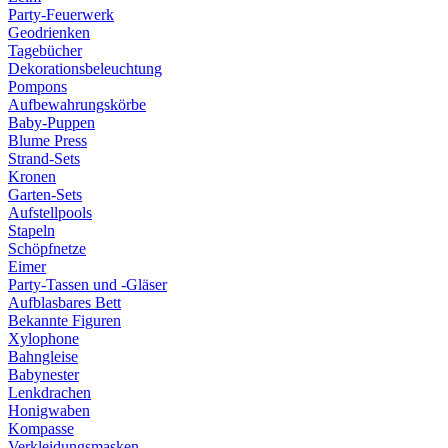
Party-Feuerwerk
Geodrienken
Tagebücher
Dekorationsbeleuchtung
Pompons
Aufbewahrungskörbe
Baby-Puppen
Blume Press
Strand-Sets
Kronen
Garten-Sets
Aufstellpools
Stapeln
Schöpfnetze
Eimer
Party-Tassen und -Gläser
Aufblasbares Bett
Bekannte Figuren
Xylophone
Bahngleise
Babynester
Lenkdrachen
Honigwaben
Kompasse
Verkleidungsmasken