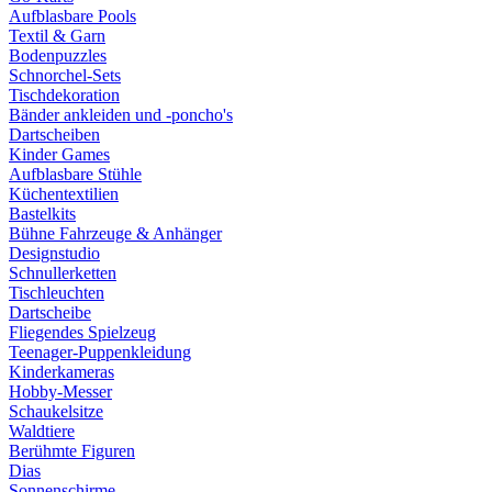
Aufblasbare Pools
Textil & Garn
Bodenpuzzles
Schnorchel-Sets
Tischdekoration
Bänder ankleiden und -poncho's
Dartscheiben
Kinder Games
Aufblasbare Stühle
Küchentextilien
Bastelkits
Bühne Fahrzeuge & Anhänger
Designstudio
Schnullerketten
Tischleuchten
Dartscheibe
Fliegendes Spielzeug
Teenager-Puppenkleidung
Kinderkameras
Hobby-Messer
Schaukelsitze
Waldtiere
Berühmte Figuren
Dias
Sonnenschirme