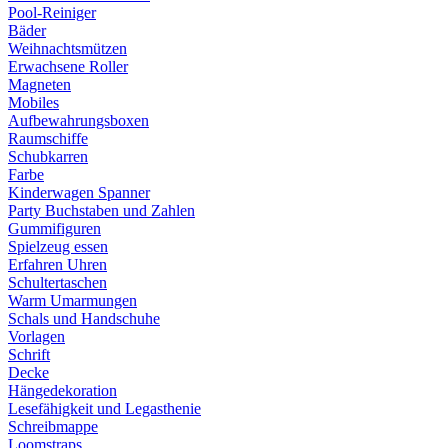
Pool-Reiniger
Bäder
Weihnachtsmützen
Erwachsene Roller
Magneten
Mobiles
Aufbewahrungsboxen
Raumschiffe
Schubkarren
Farbe
Kinderwagen Spanner
Party Buchstaben und Zahlen
Gummifiguren
Spielzeug essen
Erfahren Uhren
Schultertaschen
Warm Umarmungen
Schals und Handschuhe
Vorlagen
Schrift
Decke
Hängedekoration
Lesefähigkeit und Legasthenie
Schreibmappe
Loomstraps