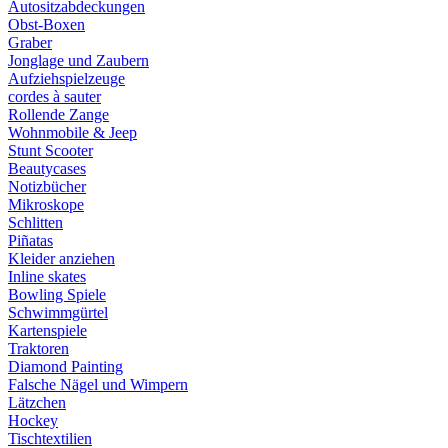
Autositzabdeckungen
Obst-Boxen
Graber
Jonglage und Zaubern
Aufziehspielzeuge
cordes à sauter
Rollende Zange
Wohnmobile & Jeep
Stunt Scooter
Beautycases
Notizbücher
Mikroskope
Schlitten
Piñatas
Kleider anziehen
Inline skates
Bowling Spiele
Schwimmgürtel
Kartenspiele
Traktoren
Diamond Painting
Falsche Nägel und Wimpern
Lätzchen
Hockey
Tischtextilien