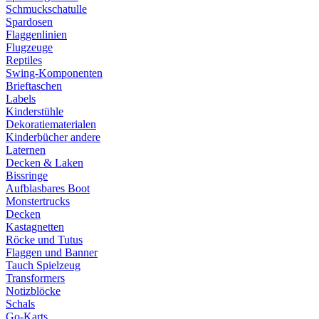
Schmuckschatulle
Spardosen
Flaggenlinien
Flugzeuge
Reptiles
Swing-Komponenten
Brieftaschen
Labels
Kinderstühle
Dekoratiematerialen
Kinderbücher andere
Laternen
Decken & Laken
Bissringe
Aufblasbares Boot
Monstertrucks
Decken
Kastagnetten
Röcke und Tutus
Flaggen und Banner
Tauch Spielzeug
Transformers
Notizblöcke
Schals
Go-Karts