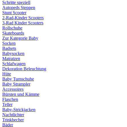
Schritte speziell
Autopeds Steppen
Stunt Scooter
2-Rad-Kinder Scooters
3-Rad Kinder Scooters
Rollschuhe
Skateboards
Zur Kategorie Baby
Socken
Badsets
Babysocken
Matratzen
Schlafwagen
Dekoration Beleuchtung
Hüte
Baby Turnschuhe
Baby Strampler
Accessoires
Bürsten und Kämme
Flaschen
Teller
Baby-Strickjacken
Nachtlichter
Trinkbecher
Bäder