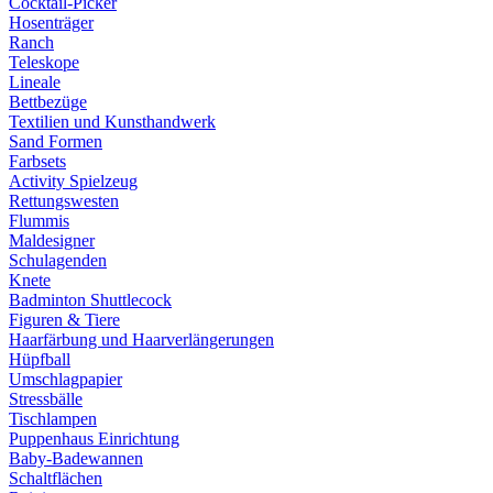
Cocktail-Picker
Hosenträger
Ranch
Teleskope
Lineale
Bettbezüge
Textilien und Kunsthandwerk
Sand Formen
Farbsets
Activity Spielzeug
Rettungswesten
Flummis
Maldesigner
Schulagenden
Knete
Badminton Shuttlecock
Figuren & Tiere
Haarfärbung und Haarverlängerungen
Hüpfball
Umschlagpapier
Stressbälle
Tischlampen
Puppenhaus Einrichtung
Baby-Badewannen
Schaltflächen