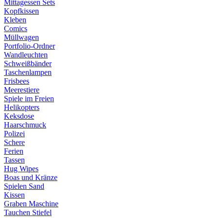
Mittagessen Sets
Kopfkissen
Kleben
Comics
Müllwagen
Portfolio-Ordner
Wandleuchten
Schweißbänder
Taschenlampen
Frisbees
Meerestiere
Spiele im Freien
Helikopters
Keksdose
Haarschmuck
Polizei
Schere
Ferien
Tassen
Hug Wipes
Boas und Kränze
Spielen Sand
Kissen
Graben Maschine
Tauchen Stiefel