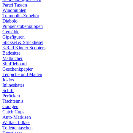
Partei Tassen
Windmühlen
Trampolin-Zubehör
Diabolo
Puppenstubenpuppen
Gemälde
Gipsfiguren
Stickset & Strickliesel
3-Rad Kinder Scooters
Badesitze
Malbücher
Shuffleboard
Geschenkpapier
Teppiche und Matten
Jo-Jos
Inlineskates
Schiff
Perücken
Tischtennis
Garagen
Catch Cups
Auto-Markisen
Walkie-Talkies
Toilettentaschen