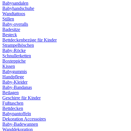
Babysandalen
Babyhandschuhe
Wandtattoos
Stillen
Baby-overalls
Badesitze
Besteck
Bettdeckenbezüge für Kinder
Strampelhöschen
Baby-Röcke
Schnullerketten
Boxteppiche
Kissen
Babygummis
Handpflege
Baby-Kleider
Baby-Bandanas
Beilagen
Geschirre für Kinder
Fußtaschen
Bettdecken
Babypantoffeln
Dekoration Accessoires
Baby-Badewannen
Wanddekoration