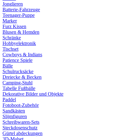
Jonglieren
Batterie-Fahrzeuge
Teenager-Puppe
Marker
Furz Kissen
Blusen & Hemden
Schränke
Hobbyelektronik
Tischset
Cowboys & Indians
Patience Spiele
Bälle
Schulrucksäcke
Dreiecke & Becken
Camping-Stuhl
Tabelle Fußbälle
Dekorative Bilder und Objekte
Paddel
Fotoboot-Zubehör
Sandkästen
Slijmfiguren
Schreibwaren-Sets
Steckdosenschutz
Gürtel abdeckungen
3D-Malset