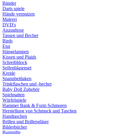
Bänder
Darts spiele
Hände verputzen
Malerei
DVD's
Anzughose
Tassen und Becher
Birds
Etui
Hängelampen
Kissen und Plaids
Schreibblock
Seifenblasenset
Kreide
Spannbettlaken
Trinkflaschen und -becher
Baby Doll Zubehör
Spielmatten
Würfelspiele
Hammer Bank & Form Schmoren
Herstellung von Schmuck und Taschen
Handtaschen
Brillen und Brillengläser
Bilderbücher
Buntstifte