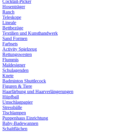
Cocktail-Picker
Hosenträger
Ranch
Teleskope
Lineale
Bettbezüge
Textilien und Kunsthandwerk
Sand Formen
Farbsets
Activity Spielzeug
Rettungswesten
Flummis
Maldesigner
Schulagenden
Knete
Badminton Shuttlecock
Figuren & Tiere
Haarfärbung und Haarverlängerungen
Hüpfball
Umschlagpapier
Stressbälle
Tischlampen
Puppenhaus Einrichtung
Baby-Badewannen
Schaltflächen