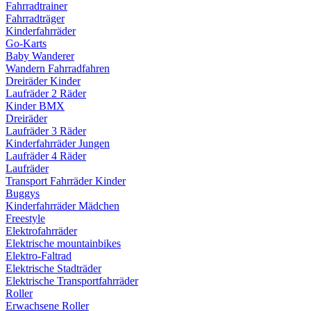
Fahrradtrainer
Fahrradträger
Kinderfahrräder
Go-Karts
Baby Wanderer
Wandern Fahrradfahren
Dreiräder Kinder
Laufräder 2 Räder
Kinder BMX
Dreiräder
Laufräder 3 Räder
Kinderfahrräder Jungen
Laufräder 4 Räder
Laufräder
Transport Fahrräder Kinder
Buggys
Kinderfahrräder Mädchen
Freestyle
Elektrofahrräder
Elektrische mountainbikes
Elektro-Faltrad
Elektrische Stadträder
Elektrische Transportfahrräder
Roller
Erwachsene Roller