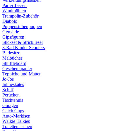
Verkleidungsmasken
Partei Tassen
Windmühlen
Trampolin-Zubehör
Diabolo
Puppenstubenpuppen
Gemälde
Gipsfiguren
Stickset & Strickliesel
3-Rad Kinder Scooters
Badesitze
Malbücher
Shuffleboard
Geschenkpapier
Teppiche und Matten
Jo-Jos
Inlineskates
Schiff
Perücken
Tischtennis
Garagen
Catch Cups
Auto-Markisen
Walkie-Talkies
Toilettentaschen