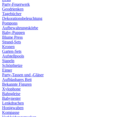
Party-Feuerwerk
Geodrienken
Tagebücher
Dekorationsbeleuchtung
Pompons
Aufbewahrungskörbe
Baby-Puppen
Blume Press
Strand-Sets
Kronen
Garten-Sets
Aufstellpools
Stapeln
Schöpfnetze
Eimer
Party-Tassen und -Gläser
Aufblasbares Bett
Bekannte Figuren
Xylophone
Bahngleise
Babynester
Lenkdrachen
Honigwaben
Kompasse