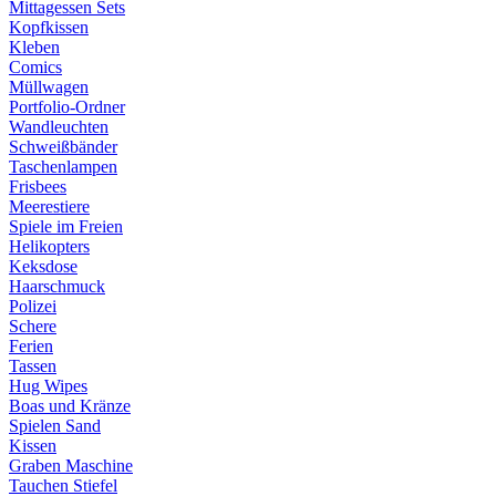
Mittagessen Sets
Kopfkissen
Kleben
Comics
Müllwagen
Portfolio-Ordner
Wandleuchten
Schweißbänder
Taschenlampen
Frisbees
Meerestiere
Spiele im Freien
Helikopters
Keksdose
Haarschmuck
Polizei
Schere
Ferien
Tassen
Hug Wipes
Boas und Kränze
Spielen Sand
Kissen
Graben Maschine
Tauchen Stiefel