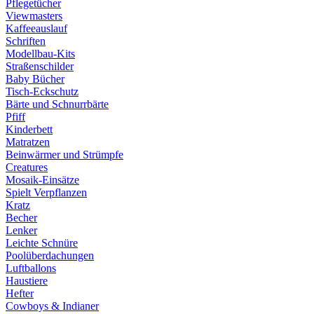
Pflegetücher
Viewmasters
Kaffeeauslauf
Schriften
Modellbau-Kits
Straßenschilder
Baby Bücher
Tisch-Eckschutz
Bärte und Schnurrbärte
Pfiff
Kinderbett
Matratzen
Beinwärmer und Strümpfe
Creatures
Mosaik-Einsätze
Spielt Verpflanzen
Kratz
Becher
Lenker
Leichte Schnüre
Poolüberdachungen
Luftballons
Haustiere
Hefter
Cowboys & Indianer