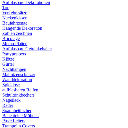
Aufblasbare Dekorationen
Tor
Verkehrssätze
Nackenkissen
Baufahrzeuge
Hängende Dekoration
Zahlen zeichnen
Bricolage
Memo Platten
Aufblasbare Getränkehalter
Partypoppers
Klötze
Gürtel
Nachtlampen
Matratzenschützer
Wanddekoration
Spieldose
aufblasbaren Reifen
Schultrinkbechers
Nagellack
Räder
Spannbetttücher
Baue deine Möbel...
Paste Letters
Trampolin Covers