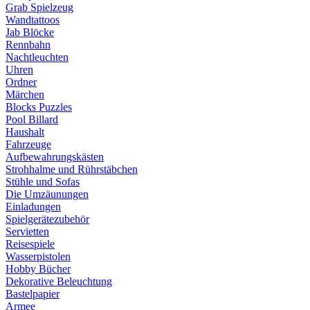
Grab Spielzeug
Wandtattoos
Jab Blöcke
Rennbahn
Nachtleuchten
Uhren
Ordner
Märchen
Blocks Puzzles
Pool Billard
Haushalt
Fahrzeuge
Aufbewahrungskästen
Strohhalme und Rührstäbchen
Stühle und Sofas
Die Umzäunungen
Einladungen
Spielgerätezubehör
Servietten
Reisespiele
Wasserpistolen
Hobby Bücher
Dekorative Beleuchtung
Bastelpapier
Armee