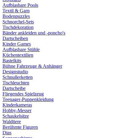
Aufblasbare Pools
Textil & Garn
Bodenpuzzles
Schnorchel-Sets
Tischdekoration
Bänder ankleiden und -poncho's
Dartscheiben
Kinder Games
Aufblasbare Stühle
Küchentextilien
Bastelkits
Bühne Fahrzeuge & Anhänger
Designstudio
Schnullerketten
Tischleuchten
Dartscheibe
Fliegendes Spielzeug
Teenager-Puppenkleidung
Kinderkameras
Hobby-Messer
Schaukelsitze
Waldtiere
Berühmte Figuren
Dias