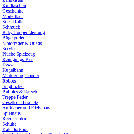
Zahnkisten
Kühltaschen
Geschenke
Modellbau
Stick Rollen
Schmuck
Baby-Puppenkleidung
Bügelperlen
Motorräder & Quads
Service
Pluche Spielzeug
Reinigungs-Kits
Ess-set
Kugelbahn
Markierungsbänder
Robots
Singbücher
Bubbles & Rasseln
Treppe Feder
Gesellschaftsspiele
Aufkleber und Klebeband
Spielhaus
Regenschirm
Schuhe
Kaleidoskope