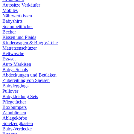
Autositze Verkäufer
Mobiles
Nährwertkissen
Babyshirts
Spannbetttücher
Becher
Kissen und Plaids
Kinderwagen & Buggy-Teile
Matratzenschützer
Bettwäsche
Ess-set
Auto-Markisen
Babys Schals
Abdeckungen und Bettlaken
Zubereitung von Speisen
Babyleggings
Pullover
Babykleidung Sets
Pflegetücher
Boxbumpers
Zahnbürsten
Ablagekörbe
Spielzeugkästen
Baby-Verdecke