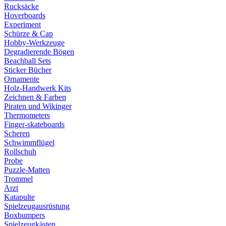
Rucksäcke
Hoverboards
Experiment
Schürze & Cap
Hobby-Werkzeuge
Degradierende Bögen
Beachball Sets
Sticker Bücher
Ornamente
Holz-Handwerk Kits
Zeichnen & Farben
Piraten und Wikinger
Thermometers
Finger-skateboards
Scheren
Schwimmflügel
Rollschuh
Probe
Puzzle-Matten
Trommel
Arzt
Katapulte
Spielzeugausrüstung
Boxbumpers
Spielzeugkästen