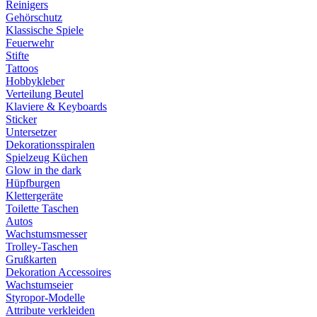
Reinigers
Gehörschutz
Klassische Spiele
Feuerwehr
Stifte
Tattoos
Hobbykleber
Verteilung Beutel
Klaviere & Keyboards
Sticker
Untersetzer
Dekorationsspiralen
Spielzeug Küchen
Glow in the dark
Hüpfburgen
Klettergeräte
Toilette Taschen
Autos
Wachstumsmesser
Trolley-Taschen
Grußkarten
Dekoration Accessoires
Wachstumseier
Styropor-Modelle
Attribute verkleiden