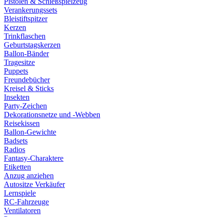
Pistolen & Schießspielzeug
Verankerungssets
Bleistiftspitzer
Kerzen
Trinkflaschen
Geburtstagskerzen
Ballon-Bänder
Tragesitze
Puppets
Freundebücher
Kreisel & Sticks
Insekten
Party-Zeichen
Dekorationsnetze und -Webben
Reisekissen
Ballon-Gewichte
Badsets
Radios
Fantasy-Charaktere
Etiketten
Anzug anziehen
Autositze Verkäufer
Lernspiele
RC-Fahrzeuge
Ventilatoren