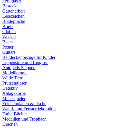
Ferngläser
Besteck
Gartenarbeit
Lesezeichen
Boxteppiche
Briefe
Globen
Wecker
Bears
Poster
Guitars
Bettdeckenbezüge für Kinder
Lippenstifte und Lipgloss
Autopeds Steppen
Modellierung
Wilde Tiere
Pfützengläser
Detektiv
Ablagekörbe
Musikspieler
Zeichenplatten & Tische
Wand- und Fensterdekoration
Farbe Bücher
Medaillen und Trophäen
Drachen