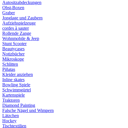
Autositzabdeckungen
Obst-Boxen
Graber
Jonglage und Zaubern
Aufziehspielzeuge
cordes à sauter
Rollende Zange
Wohnmobile & Jeep
Stunt Scooter
Beautycases
Notizbücher
Mikroskope
Schlitten
Piñatas
Kleider anziehen
Inline skates
Bowling Spiele
Schwimmgürtel
Kartenspiele
Traktoren
Diamond Painting
Falsche Nägel und Wimpern
Lätzchen
Hockey
Tischtextilien