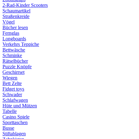
2-Rad-Kinder Scooters
Schaumartikel
Straßenkreide
Vögel
Bücher lesen
Fernglas
Longboards
Verkehrs Teppiche
Bettwäsche
Schminke
Rätselbücher
Puzzle Knöpfe
Geschirrset
Wiegen
Bett Zelte
Fidget toys
Schwader
Schlafwagen
Hüte und Mützen
Tabelle
Casino Spiele
Sporttaschen
Busse
Stiftablagen