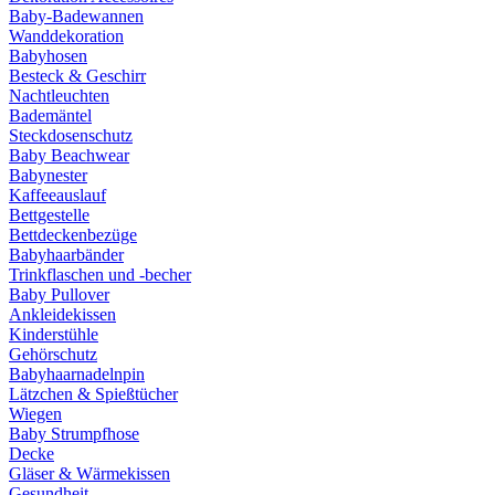
Baby-Badewannen
Wanddekoration
Babyhosen
Besteck & Geschirr
Nachtleuchten
Bademäntel
Steckdosenschutz
Baby Beachwear
Babynester
Kaffeeauslauf
Bettgestelle
Bettdeckenbezüge
Babyhaarbänder
Trinkflaschen und -becher
Baby Pullover
Ankleidekissen
Kinderstühle
Gehörschutz
Babyhaarnadelnpin
Lätzchen & Spießtücher
Wiegen
Baby Strumpfhose
Decke
Gläser & Wärmekissen
Gesundheit