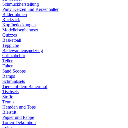
Schmuckherstellung
Party-Kerzen und Kerzenhalter
Bilderrahmen
Rucksack
Kopfbedeckungen
Modelleisenbahnset
Quizzes
Basketball
Teppiche
Badewannenspielzeug
Grillzubehör
Teller
Falten
Sand Scoops
Ramps
Schminksets
Tiere auf dem Bauernhof
Tischsets
Stoffe
Tennis
Hemden und Tops
Bleistift
Papier und Pappe
Torten-Dekoration
Leim