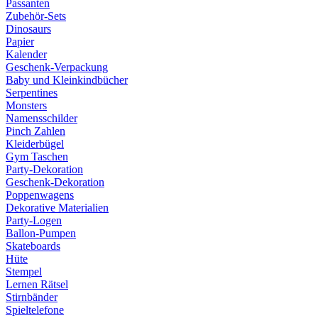
Passanten
Zubehör-Sets
Dinosaurs
Papier
Kalender
Geschenk-Verpackung
Baby und Kleinkindbücher
Serpentines
Monsters
Namensschilder
Pinch Zahlen
Kleiderbügel
Gym Taschen
Party-Dekoration
Geschenk-Dekoration
Poppenwagens
Dekorative Materialien
Party-Logen
Ballon-Pumpen
Skateboards
Hüte
Stempel
Lernen Rätsel
Stirnbänder
Spieltelefone