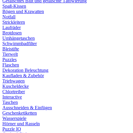
Gefälschtes Blut und gefälschte Tätowierung
Spaß-Kissen
Bögen und Krawatten
Notfall
Strickleitern
Laufräder
Brotdosen
Umhängetaschen
Schwimmbadfilter
Bleistifte
Tierwelt
Puzzles
Flaschen
Dekoration Beleuchtung
Kaufladen & Zubehör
Triebwagen
Kuscheldecke
Chlortreiber
Interactive
Taschen
Ausschneiden & Einfügen
Geschenketiketten
Wasserspiele
Hörner und Rasseln
Puzzle IQ