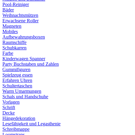
Pool-Reiniger
Bäder
Weihnachtsmützen
Erwachsene Roller
Magneten
Mobiles
Aufbewahrungsboxen
Raumschiffe
Schubkarren
Farbe
Kinderwagen Spanner
Party Buchstaben und Zahlen
Gummifiguren
Spielzeug essen
Erfahren Uhren
Schultertaschen
Warm Umarmungen
Schals und Handschuhe
Vorlagen
Schrift
Decke
Hängedekoration
Lesefähigkeit und Legasthenie
Schreibmappe
Loomstraps