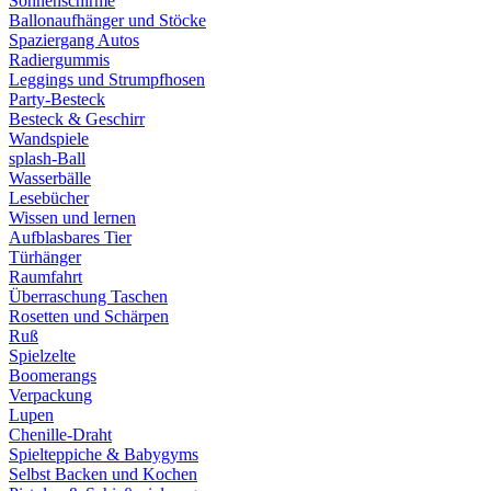
Sonnenschirme
Ballonaufhänger und Stöcke
Spaziergang Autos
Radiergummis
Leggings und Strumpfhosen
Party-Besteck
Besteck & Geschirr
Wandspiele
splash-Ball
Wasserbälle
Lesebücher
Wissen und lernen
Aufblasbares Tier
Türhänger
Raumfahrt
Überraschung Taschen
Rosetten und Schärpen
Ruß
Spielzelte
Boomerangs
Verpackung
Lupen
Chenille-Draht
Spielteppiche & Babygyms
Selbst Backen und Kochen