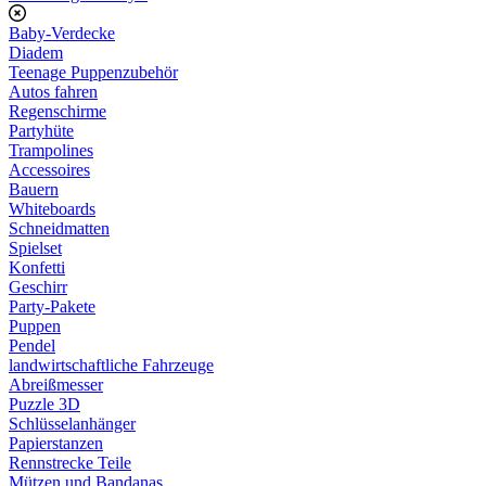
Baby-Verdecke
Diadem
Teenage Puppenzubehör
Autos fahren
Regenschirme
Partyhüte
Trampolines
Accessoires
Bauern
Whiteboards
Schneidmatten
Spielset
Konfetti
Geschirr
Party-Pakete
Puppen
Pendel
landwirtschaftliche Fahrzeuge
Abreißmesser
Puzzle 3D
Schlüsselanhänger
Papierstanzen
Rennstrecke Teile
Mützen und Bandanas