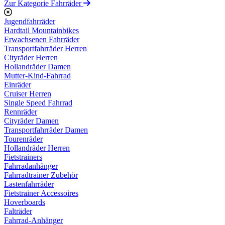
Zur Kategorie Fahrräder
Jugendfahrräder
Hardtail Mountainbikes
Erwachsenen Fahrräder
Transportfahrräder Herren
Cityräder Herren
Hollandräder Damen
Mutter-Kind-Fahrrad
Einräder
Cruiser Herren
Single Speed Fahrrad
Rennräder
Cityräder Damen
Transportfahrräder Damen
Tourenräder
Hollandräder Herren
Fietstrainers
Fahrradanhänger
Fahrradtrainer Zubehör
Lastenfahrräder
Fietstrainer Accessoires
Hoverboards
Falträder
Fahrrad-Anhänger