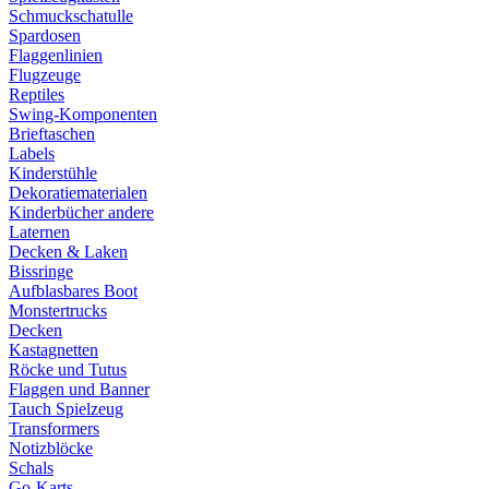
Schmuckschatulle
Spardosen
Flaggenlinien
Flugzeuge
Reptiles
Swing-Komponenten
Brieftaschen
Labels
Kinderstühle
Dekoratiematerialen
Kinderbücher andere
Laternen
Decken & Laken
Bissringe
Aufblasbares Boot
Monstertrucks
Decken
Kastagnetten
Röcke und Tutus
Flaggen und Banner
Tauch Spielzeug
Transformers
Notizblöcke
Schals
Go-Karts