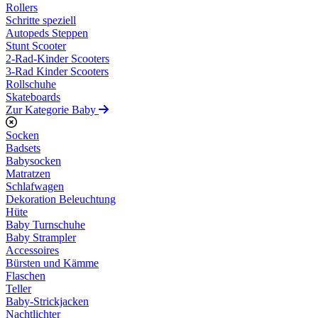
Rollers
Schritte speziell
Autopeds Steppen
Stunt Scooter
2-Rad-Kinder Scooters
3-Rad Kinder Scooters
Rollschuhe
Skateboards
Zur Kategorie Baby
Socken
Badsets
Babysocken
Matratzen
Schlafwagen
Dekoration Beleuchtung
Hüte
Baby Turnschuhe
Baby Strampler
Accessoires
Bürsten und Kämme
Flaschen
Teller
Baby-Strickjacken
Nachtlichter