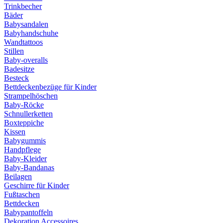
Trinkbecher
Bäder
Babysandalen
Babyhandschuhe
Wandtattoos
Stillen
Baby-overalls
Badesitze
Besteck
Bettdeckenbezüge für Kinder
Strampelhöschen
Baby-Röcke
Schnullerketten
Boxteppiche
Kissen
Babygummis
Handpflege
Baby-Kleider
Baby-Bandanas
Beilagen
Geschirre für Kinder
Fußtaschen
Bettdecken
Babypantoffeln
Dekoration Accessoires