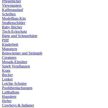
Pflegetücher
Viewmasters
Kaffeeauslauf
Schriften
Modellbau-Kits
Straßenschilder
Baby Bücher
Tisch-Eckschutz
Bärte und Schnurrbärte
Pfiff
Kinderbett
Matratzen
Beinwärmer und Strümpfe
Creatures
Mosaik-Einsätze
Spielt Verpflanzen
Kratz
Becher
Lenker
Leichte Schnüre
Poolüberdachungen
Luftballons
Haustiere
Hefter
Cowboys & Indianer