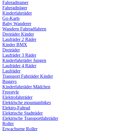
Fahrradtrainer
Fahrradträger
Kinderfahrräder
Go-Karts
Baby Wanderer
Wandern Fahrradfahren
Dreiräder Kinder
Laufräder 2 Räder
Kinder BMX
Dreiräder
Laufräder 3 Räder
Kinderfahrräder Jungen
Laufräder 4 Räder
Laufräder
Transport Fahrräder Kinder
Buggys
Kinderfahrräder Mädchen
Freestyle
Elektrofahrräder
Elektrische mountainbikes
Elektro-Faltrad
Elektrische Stadträder
Elektrische Transportfahrräder
Roller
Erwachsene Roller