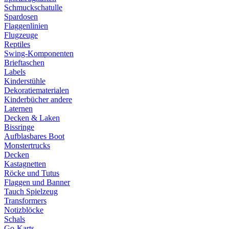
Schmuckschatulle
Spardosen
Flaggenlinien
Flugzeuge
Reptiles
Swing-Komponenten
Brieftaschen
Labels
Kinderstühle
Dekoratiematerialen
Kinderbücher andere
Laternen
Decken & Laken
Bissringe
Aufblasbares Boot
Monstertrucks
Decken
Kastagnetten
Röcke und Tutus
Flaggen und Banner
Tauch Spielzeug
Transformers
Notizblöcke
Schals
Go-Karts