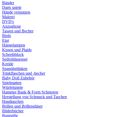
Bänder
Darts spiele
Hände verputzen
Malerei
DVD's
Anzughose
Tassen und Becher
Birds
Etui
Hängelampen
Kissen und Plaids
Schreibblock
Seifenblasenset
Kreide
Spannbettlaken
Trinkflaschen und -becher
Baby Doll Zubehör
Spielmatten
Würfelspiele
Hammer Bank & Form Schmoren
Herstellung von Schmuck und Taschen
Handtaschen
Brillen und Brillengläser
Bilderbücher
Buntstifte