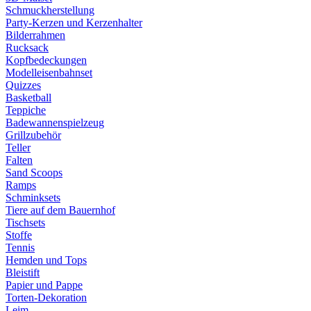
Schmuckherstellung
Party-Kerzen und Kerzenhalter
Bilderrahmen
Rucksack
Kopfbedeckungen
Modelleisenbahnset
Quizzes
Basketball
Teppiche
Badewannenspielzeug
Grillzubehör
Teller
Falten
Sand Scoops
Ramps
Schminksets
Tiere auf dem Bauernhof
Tischsets
Stoffe
Tennis
Hemden und Tops
Bleistift
Papier und Pappe
Torten-Dekoration
Leim