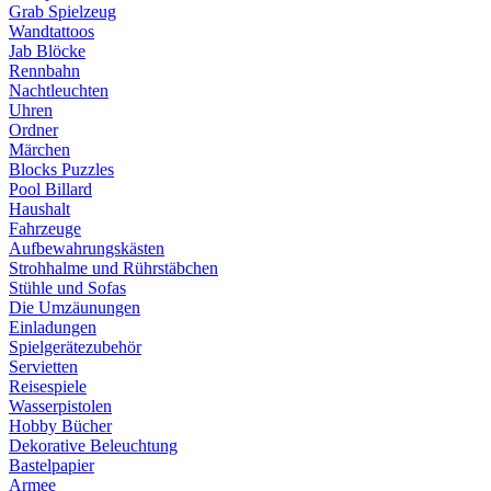
Grab Spielzeug
Wandtattoos
Jab Blöcke
Rennbahn
Nachtleuchten
Uhren
Ordner
Märchen
Blocks Puzzles
Pool Billard
Haushalt
Fahrzeuge
Aufbewahrungskästen
Strohhalme und Rührstäbchen
Stühle und Sofas
Die Umzäunungen
Einladungen
Spielgerätezubehör
Servietten
Reisespiele
Wasserpistolen
Hobby Bücher
Dekorative Beleuchtung
Bastelpapier
Armee