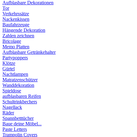
Aufblasbare Dekorationen
Tor
Verkehrssätze
Nackenkissen
Baufahrzeuge
Hängende Dekoration
Zahlen zeichnen
Bricolage
Memo Platten
Aufblasbare Getränkehalter
Partypoppers
Klötze
Gürtel
Nachtlampen
Matratzenschützer
Wanddekoration
Spieldose
aufblasbaren Reifen
Schultrinkbechers
Nagellack
Räder
Spannbetttücher
Baue deine Möbel...
Paste Letters
Trampolin Covers