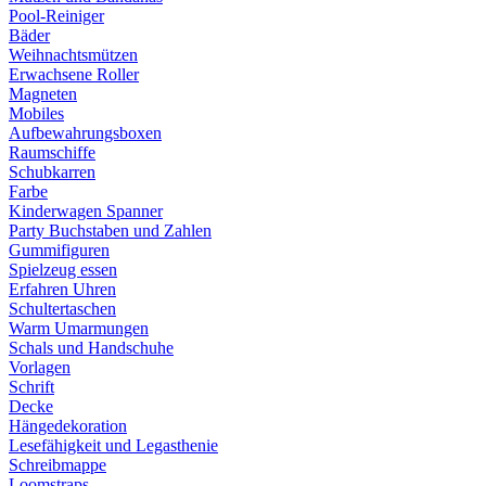
Pool-Reiniger
Bäder
Weihnachtsmützen
Erwachsene Roller
Magneten
Mobiles
Aufbewahrungsboxen
Raumschiffe
Schubkarren
Farbe
Kinderwagen Spanner
Party Buchstaben und Zahlen
Gummifiguren
Spielzeug essen
Erfahren Uhren
Schultertaschen
Warm Umarmungen
Schals und Handschuhe
Vorlagen
Schrift
Decke
Hängedekoration
Lesefähigkeit und Legasthenie
Schreibmappe
Loomstraps