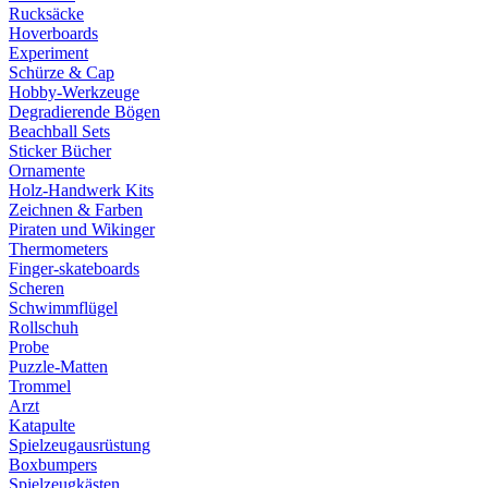
Rucksäcke
Hoverboards
Experiment
Schürze & Cap
Hobby-Werkzeuge
Degradierende Bögen
Beachball Sets
Sticker Bücher
Ornamente
Holz-Handwerk Kits
Zeichnen & Farben
Piraten und Wikinger
Thermometers
Finger-skateboards
Scheren
Schwimmflügel
Rollschuh
Probe
Puzzle-Matten
Trommel
Arzt
Katapulte
Spielzeugausrüstung
Boxbumpers
Spielzeugkästen