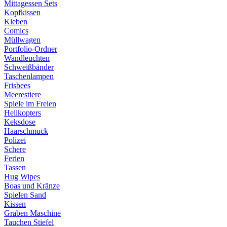
Mittagessen Sets
Kopfkissen
Kleben
Comics
Müllwagen
Portfolio-Ordner
Wandleuchten
Schweißbänder
Taschenlampen
Frisbees
Meerestiere
Spiele im Freien
Helikopters
Keksdose
Haarschmuck
Polizei
Schere
Ferien
Tassen
Hug Wipes
Boas und Kränze
Spielen Sand
Kissen
Graben Maschine
Tauchen Stiefel