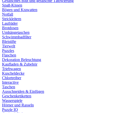
Gefälschtes Blut und gefälschte Tätowierung
Spaß-Kissen
Bögen und Krawatten
Notfall
Strickleitern
Laufräder
Brotdosen
Umhängetaschen
Schwimmbadfilter
Bleistifte
Tierwelt
Puzzles
Flaschen
Dekoration Beleuchtung
Kaufladen & Zubehör
Triebwagen
Kuscheldecke
Chlortreiber
Interactive
Taschen
Ausschneiden & Einfügen
Geschenketiketten
Wasserspiele
Hörner und Rasseln
Puzzle IQ