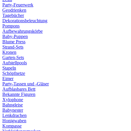
Party-Feuerwerk
Geodrienken
Tagebücher
Dekorationsbeleuchtung
Pompons
Aufbewahrungskörbe
Baby-Puppen
Blume Press
Strand-Sets
Kronen
Garten-Sets
Aufstellpools
Stapeln
Schöpfnetze
Eimer
Party-Tassen und -Gläser
Aufblasbares Bett
Bekannte Figuren
Xylophone
Bahngleise
Babynester
Lenkdrachen
Honigwaben
Kompasse