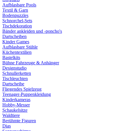
Aufblasbare Pools
Textil & Garn
Bodenpuzzles
Schnorchel-Sets
Tischdekoration
Bänder ankleiden und -poncho's
Dartscheiben
Kinder Games
Aufblasbare Stühle
Küchentextilien
Bastelkits
Bühne Fahrzeuge & Anhänger
Designstudio
Schnullerketten
Tischleuchten
Dartscheibe
Fliegendes Spielzeug
Teenager-Puppenkleidung
Kinderkameras
Hobby-Messer
Schaukelsitze
Waldtiere
Berühmte Figuren
Dias