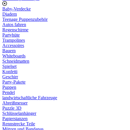
Baby-Verdecke
Diadem
Teenage Puppenzubehör
Autos fahren
Regenschirme
Partyhüte
Trampolines
Accessoires
Bauern
Whiteboards
Schneidmatten
Spielset
Konfetti
Geschirr
Party-Pakete
Puppen
Pendel
landwirtschaftliche Fahrzeuge
Abreißmesser
Puzzle 3D
Schlüsselanhänger
Papierstanzen
Rennstrecke Teile
Mützen und Bandanas