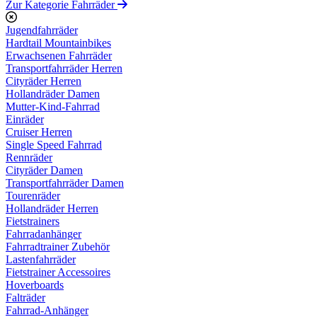
Zur Kategorie Fahrräder
Jugendfahrräder
Hardtail Mountainbikes
Erwachsenen Fahrräder
Transportfahrräder Herren
Cityräder Herren
Hollandräder Damen
Mutter-Kind-Fahrrad
Einräder
Cruiser Herren
Single Speed Fahrrad
Rennräder
Cityräder Damen
Transportfahrräder Damen
Tourenräder
Hollandräder Herren
Fietstrainers
Fahrradanhänger
Fahrradtrainer Zubehör
Lastenfahrräder
Fietstrainer Accessoires
Hoverboards
Falträder
Fahrrad-Anhänger