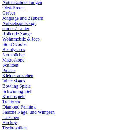
Autositzabdeckungen
Obst-Boxen
Graber
Jonglage und Zaubern
Aufziehspielzeuge
cordes à sauter
Rollende Zange
Wohnmobile & Jeep
Stunt Scooter
Beautycases
Notizbücher
Mikroskope
Schlitten
Piñatas
Kleider anziehen
Inline skates
Bowling Spiele
Schwimmgürtel
Kartenspiele
Traktoren
Diamond Painting
Falsche Nägel und Wimpern
Lätzchen
Hockey
Tischtextilien