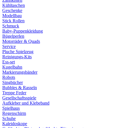
Zahnkisten
Kühltaschen
Geschenke
Modellbau
Stick Rollen
Schmuck
Baby-Puppenkleidung
Bügelperlen
Motorräder & Quads
Service
Pluche Spielzeug
Reinigungs-Kits
Ess-set
Kugelbahn
Markierungsbänder
Robots
Singbücher
Bubbles & Rasseln
Treppe Feder
Gesellschaftsspiele
Aufkleber und Klebeband
Spielhaus
Regenschirm
Schuhe
Kaleidoskope