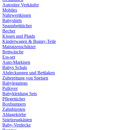
Autositze Verkäufer
Mobiles
Nährwertkissen
Babyshirts
Spannbetttücher
Becher
Kissen und Plaids
Kinderwagen & Buggy-Teile
Matratzenschützer
Bettwäsche
Ess-set
Auto-Markisen
Babys Schals
Abdeckungen und Bettlaken
Zubereitung von Speisen
Babyleggings
Pullover
Babykleidung Sets
Pflegetücher
Boxbumpers
Zahnbürsten
Ablagekörbe
Spielzeugkästen
Baby-Verdecke