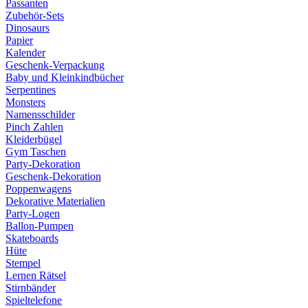
Passanten
Zubehör-Sets
Dinosaurs
Papier
Kalender
Geschenk-Verpackung
Baby und Kleinkindbücher
Serpentines
Monsters
Namensschilder
Pinch Zahlen
Kleiderbügel
Gym Taschen
Party-Dekoration
Geschenk-Dekoration
Poppenwagens
Dekorative Materialien
Party-Logen
Ballon-Pumpen
Skateboards
Hüte
Stempel
Lernen Rätsel
Stirnbänder
Spieltelefone