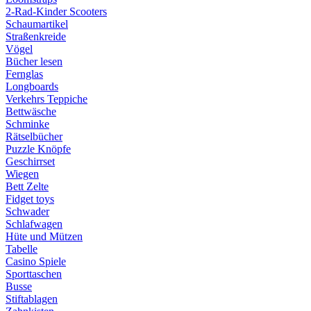
2-Rad-Kinder Scooters
Schaumartikel
Straßenkreide
Vögel
Bücher lesen
Fernglas
Longboards
Verkehrs Teppiche
Bettwäsche
Schminke
Rätselbücher
Puzzle Knöpfe
Geschirrset
Wiegen
Bett Zelte
Fidget toys
Schwader
Schlafwagen
Hüte und Mützen
Tabelle
Casino Spiele
Sporttaschen
Busse
Stiftablagen