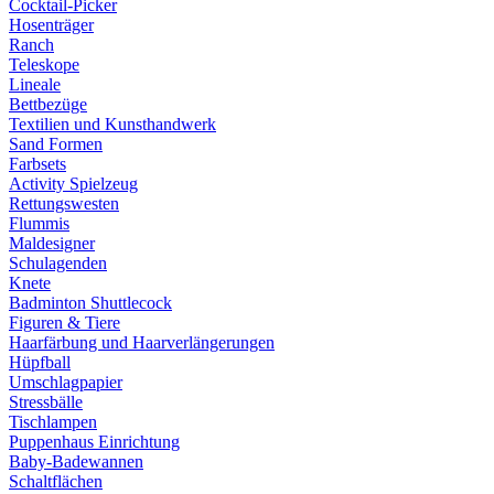
Cocktail-Picker
Hosenträger
Ranch
Teleskope
Lineale
Bettbezüge
Textilien und Kunsthandwerk
Sand Formen
Farbsets
Activity Spielzeug
Rettungswesten
Flummis
Maldesigner
Schulagenden
Knete
Badminton Shuttlecock
Figuren & Tiere
Haarfärbung und Haarverlängerungen
Hüpfball
Umschlagpapier
Stressbälle
Tischlampen
Puppenhaus Einrichtung
Baby-Badewannen
Schaltflächen