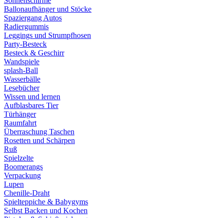
Sonnenschirme
Ballonaufhänger und Stöcke
Spaziergang Autos
Radiergummis
Leggings und Strumpfhosen
Party-Besteck
Besteck & Geschirr
Wandspiele
splash-Ball
Wasserbälle
Lesebücher
Wissen und lernen
Aufblasbares Tier
Türhänger
Raumfahrt
Überraschung Taschen
Rosetten und Schärpen
Ruß
Spielzelte
Boomerangs
Verpackung
Lupen
Chenille-Draht
Spielteppiche & Babygyms
Selbst Backen und Kochen