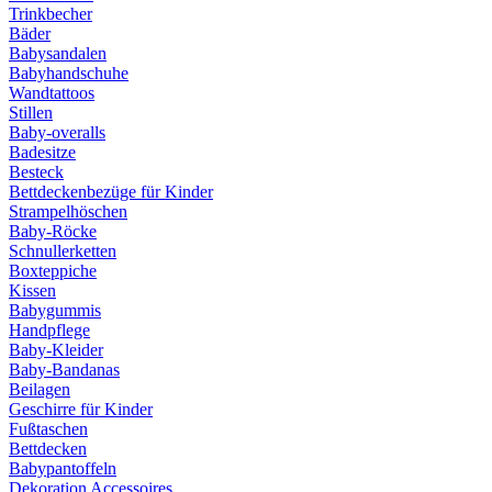
Trinkbecher
Bäder
Babysandalen
Babyhandschuhe
Wandtattoos
Stillen
Baby-overalls
Badesitze
Besteck
Bettdeckenbezüge für Kinder
Strampelhöschen
Baby-Röcke
Schnullerketten
Boxteppiche
Kissen
Babygummis
Handpflege
Baby-Kleider
Baby-Bandanas
Beilagen
Geschirre für Kinder
Fußtaschen
Bettdecken
Babypantoffeln
Dekoration Accessoires