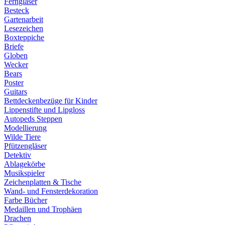
Ferngläser
Besteck
Gartenarbeit
Lesezeichen
Boxteppiche
Briefe
Globen
Wecker
Bears
Poster
Guitars
Bettdeckenbezüge für Kinder
Lippenstifte und Lipgloss
Autopeds Steppen
Modellierung
Wilde Tiere
Pfützengläser
Detektiv
Ablagekörbe
Musikspieler
Zeichenplatten & Tische
Wand- und Fensterdekoration
Farbe Bücher
Medaillen und Trophäen
Drachen