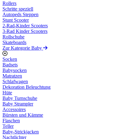
Rollers
Schritte speziell
Autopeds Steppen
Stunt Scooter
2-Rad-Kinder Scooters
3-Rad Kinder Scooters
Rollschuhe
Skateboards
Zur Kategorie Baby
Socken
Badsets
Babysocken
Matratzen
Schlafwagen
Dekoration Beleuchtung
Hüte
Baby Turnschuhe
Baby Strampler
Accessoires
Bürsten und Kämme
Flaschen
Teller
Baby-Strickjacken
Nachtlichter