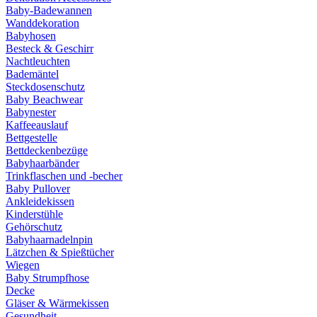
Baby-Badewannen
Wanddekoration
Babyhosen
Besteck & Geschirr
Nachtleuchten
Bademäntel
Steckdosenschutz
Baby Beachwear
Babynester
Kaffeeauslauf
Bettgestelle
Bettdeckenbezüge
Babyhaarbänder
Trinkflaschen und -becher
Baby Pullover
Ankleidekissen
Kinderstühle
Gehörschutz
Babyhaarnadelnpin
Lätzchen & Spießtücher
Wiegen
Baby Strumpfhose
Decke
Gläser & Wärmekissen
Gesundheit