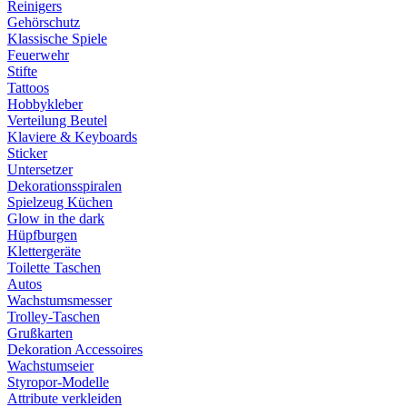
Reinigers
Gehörschutz
Klassische Spiele
Feuerwehr
Stifte
Tattoos
Hobbykleber
Verteilung Beutel
Klaviere & Keyboards
Sticker
Untersetzer
Dekorationsspiralen
Spielzeug Küchen
Glow in the dark
Hüpfburgen
Klettergeräte
Toilette Taschen
Autos
Wachstumsmesser
Trolley-Taschen
Grußkarten
Dekoration Accessoires
Wachstumseier
Styropor-Modelle
Attribute verkleiden