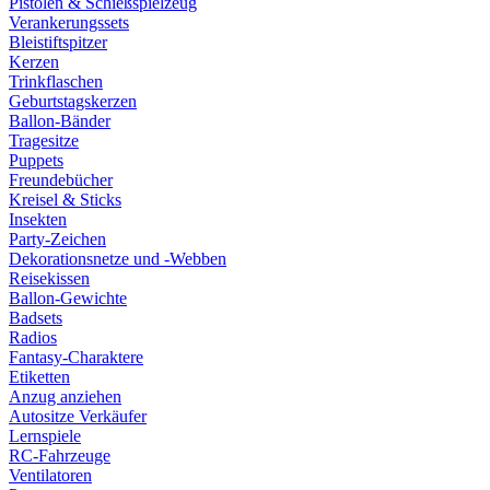
Pistolen & Schießspielzeug
Verankerungssets
Bleistiftspitzer
Kerzen
Trinkflaschen
Geburtstagskerzen
Ballon-Bänder
Tragesitze
Puppets
Freundebücher
Kreisel & Sticks
Insekten
Party-Zeichen
Dekorationsnetze und -Webben
Reisekissen
Ballon-Gewichte
Badsets
Radios
Fantasy-Charaktere
Etiketten
Anzug anziehen
Autositze Verkäufer
Lernspiele
RC-Fahrzeuge
Ventilatoren