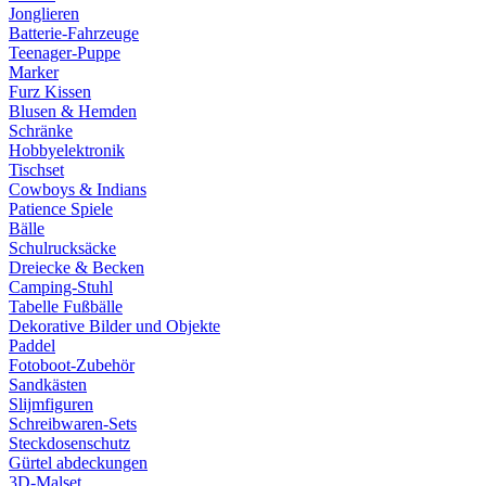
Jonglieren
Batterie-Fahrzeuge
Teenager-Puppe
Marker
Furz Kissen
Blusen & Hemden
Schränke
Hobbyelektronik
Tischset
Cowboys & Indians
Patience Spiele
Bälle
Schulrucksäcke
Dreiecke & Becken
Camping-Stuhl
Tabelle Fußbälle
Dekorative Bilder und Objekte
Paddel
Fotoboot-Zubehör
Sandkästen
Slijmfiguren
Schreibwaren-Sets
Steckdosenschutz
Gürtel abdeckungen
3D-Malset