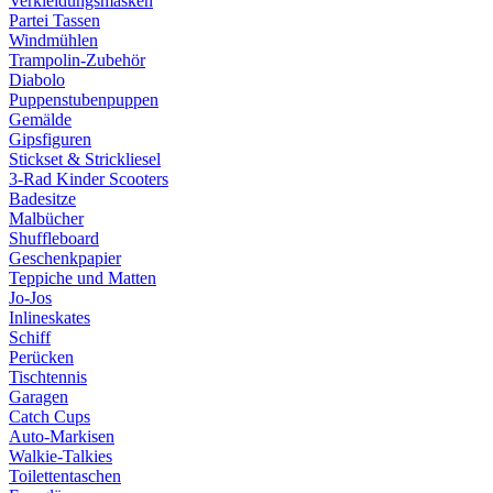
Verkleidungsmasken
Partei Tassen
Windmühlen
Trampolin-Zubehör
Diabolo
Puppenstubenpuppen
Gemälde
Gipsfiguren
Stickset & Strickliesel
3-Rad Kinder Scooters
Badesitze
Malbücher
Shuffleboard
Geschenkpapier
Teppiche und Matten
Jo-Jos
Inlineskates
Schiff
Perücken
Tischtennis
Garagen
Catch Cups
Auto-Markisen
Walkie-Talkies
Toilettentaschen