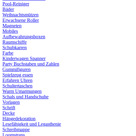
Pool-Reiniger
Bäder
Weihnachtsmützen
Erwachsene Roller
Magneten
Mobiles
Aufbewahrungsboxen
Raumschiffe
Schubkarren
Farbe
Kinderwagen Spanner
Party Buchstaben und Zahlen
Gummifiguren
Spielzeug essen
Erfahren Uhren
Schultertaschen
Warm Umarmungen
Schals und Handschuhe
Vorlagen
Schrift
Decke
Hängedekoration
Lesefähigkeit und Legasthenie
Schreibmappe
Loomstraps