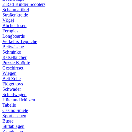
2-Rad-Kinder Scooters
Schaumartikel
Straßenkreide
Vögel
Bücher lesen
Fernglas
Longboards
Verkehrs Teppiche
Bettwäsche
Schminke
Rätselbücher
Puzzle Knöpfe
Geschirrset
Wiegen
Bett Zelte
Fidget toys
Schwader
Schlafwagen
Hüte und Mützen
Tabelle
Casino Spiele
Sporttaschen
Busse
Stiftablagen
Zahnkisten