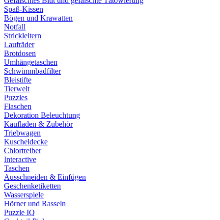
Gefälschtes Blut und gefälschte Tätowierung
Spaß-Kissen
Bögen und Krawatten
Notfall
Strickleitern
Laufräder
Brotdosen
Umhängetaschen
Schwimmbadfilter
Bleistifte
Tierwelt
Puzzles
Flaschen
Dekoration Beleuchtung
Kaufladen & Zubehör
Triebwagen
Kuscheldecke
Chlortreiber
Interactive
Taschen
Ausschneiden & Einfügen
Geschenketiketten
Wasserspiele
Hörner und Rasseln
Puzzle IQ