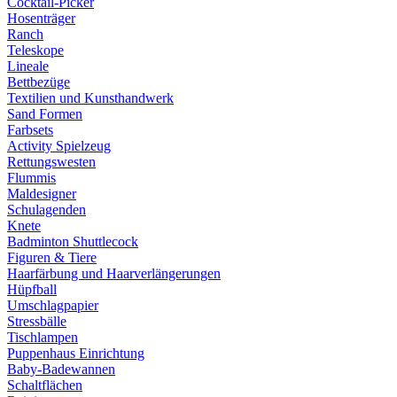
Cocktail-Picker
Hosenträger
Ranch
Teleskope
Lineale
Bettbezüge
Textilien und Kunsthandwerk
Sand Formen
Farbsets
Activity Spielzeug
Rettungswesten
Flummis
Maldesigner
Schulagenden
Knete
Badminton Shuttlecock
Figuren & Tiere
Haarfärbung und Haarverlängerungen
Hüpfball
Umschlagpapier
Stressbälle
Tischlampen
Puppenhaus Einrichtung
Baby-Badewannen
Schaltflächen