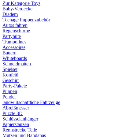
Zur Kategorie Toys
Baby-Verdecke
Diadem
Teenage Puppenzubehör
Autos fahren
Regenschirme
Partyhüte
Trampolines
Accessoires
Bauern
Whiteboards
Schneidmatten
Spielset
Konfetti
Geschirr
Party-Pakete
Puppen
Pendel
landwirtschaftliche Fahrzeuge
Abreißmesser
Puzzle 3D
Schlüsselanhänger
Papierstanzen
Rennstrecke Teile
Mützen und Bandanas