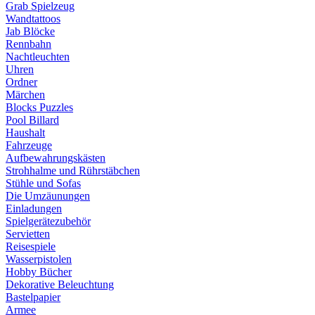
Grab Spielzeug
Wandtattoos
Jab Blöcke
Rennbahn
Nachtleuchten
Uhren
Ordner
Märchen
Blocks Puzzles
Pool Billard
Haushalt
Fahrzeuge
Aufbewahrungskästen
Strohhalme und Rührstäbchen
Stühle und Sofas
Die Umzäunungen
Einladungen
Spielgerätezubehör
Servietten
Reisespiele
Wasserpistolen
Hobby Bücher
Dekorative Beleuchtung
Bastelpapier
Armee