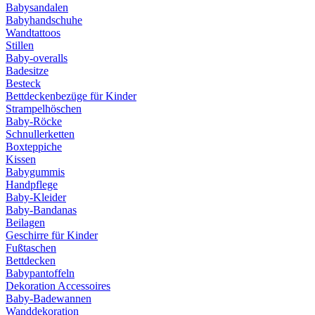
Babysandalen
Babyhandschuhe
Wandtattoos
Stillen
Baby-overalls
Badesitze
Besteck
Bettdeckenbezüge für Kinder
Strampelhöschen
Baby-Röcke
Schnullerketten
Boxteppiche
Kissen
Babygummis
Handpflege
Baby-Kleider
Baby-Bandanas
Beilagen
Geschirre für Kinder
Fußtaschen
Bettdecken
Babypantoffeln
Dekoration Accessoires
Baby-Badewannen
Wanddekoration