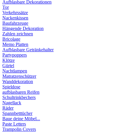
Aufblasbare Dekorationen
Tor
Verkehrssätze
Nackenkissen
Baufahrzeuge
Hängende Dekoration
Zahlen zeichnen
Bricolage
Memo Platten
Aufblasbare Getränkehalter
Partypoppers
Klötze
Gürtel
Nachtlampen
Matratzenschützer
Wanddekoration
Spieldose
aufblasbaren Reifen
Schultrinkbechers
Nagellack
Räder
Spannbetttücher
Baue deine Möbel...
Paste Letters
Trampolin Covers