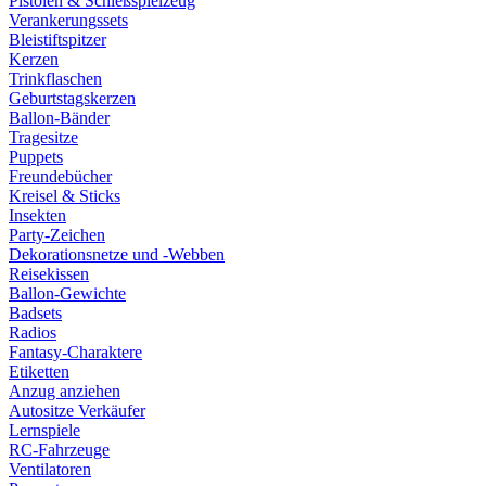
Pistolen & Schießspielzeug
Verankerungssets
Bleistiftspitzer
Kerzen
Trinkflaschen
Geburtstagskerzen
Ballon-Bänder
Tragesitze
Puppets
Freundebücher
Kreisel & Sticks
Insekten
Party-Zeichen
Dekorationsnetze und -Webben
Reisekissen
Ballon-Gewichte
Badsets
Radios
Fantasy-Charaktere
Etiketten
Anzug anziehen
Autositze Verkäufer
Lernspiele
RC-Fahrzeuge
Ventilatoren