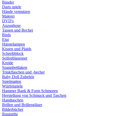
Bänder
Darts spiele
Hände verputzen
Malerei
DVD's
Anzughose
Tassen und Becher
Birds
Etui
Hängelampen
Kissen und Plaids
Schreibblock
Seifenblasenset
Kreide
Spannbettlaken
Trinkflaschen und -becher
Baby Doll Zubehör
Spielmatten
Würfelspiele
Hammer Bank & Form Schmoren
Herstellung von Schmuck und Taschen
Handtaschen
Brillen und Brillengläser
Bilderbücher
Buntstifte