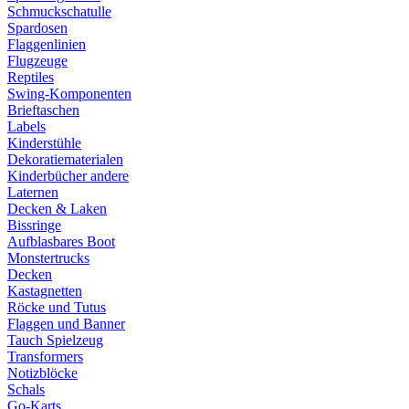
Schmuckschatulle
Spardosen
Flaggenlinien
Flugzeuge
Reptiles
Swing-Komponenten
Brieftaschen
Labels
Kinderstühle
Dekoratiematerialen
Kinderbücher andere
Laternen
Decken & Laken
Bissringe
Aufblasbares Boot
Monstertrucks
Decken
Kastagnetten
Röcke und Tutus
Flaggen und Banner
Tauch Spielzeug
Transformers
Notizblöcke
Schals
Go-Karts