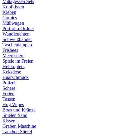
Mittagessen Sets
Kopfkissen
Kleben
Comics
Müllwagen
Portfolio-Ordner
Wandleuchten
Schweißbänder
Taschenlampen
Frisbees
Meerestiere
Spiele im Freien
Helikopters
Keksdose
Haarschmuck
Polizei
Schere
Ferien
Tassen
Hug Wipes
Boas und Kränze
Spielen Sand
Kissen
Graben Maschine
Tauchen Stiefel