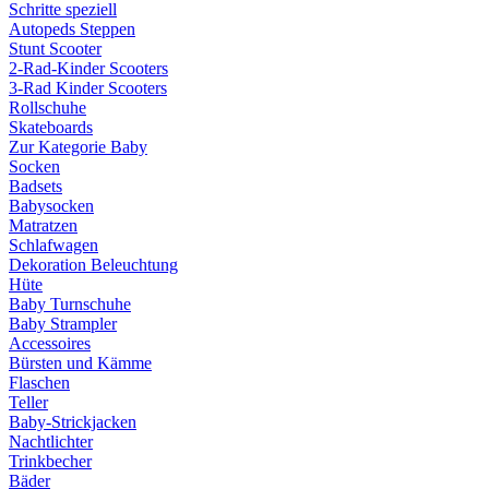
Schritte speziell
Autopeds Steppen
Stunt Scooter
2-Rad-Kinder Scooters
3-Rad Kinder Scooters
Rollschuhe
Skateboards
Zur Kategorie Baby
Socken
Badsets
Babysocken
Matratzen
Schlafwagen
Dekoration Beleuchtung
Hüte
Baby Turnschuhe
Baby Strampler
Accessoires
Bürsten und Kämme
Flaschen
Teller
Baby-Strickjacken
Nachtlichter
Trinkbecher
Bäder