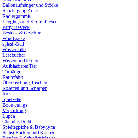
Ballonaufhänger und Stöcke
Spaziergang Autos
Radiergummis
Leggings und Strumpfhosen
Party-Besteck
Besteck & Geschirr
Wandspiele
splash-Ball
Wasserbälle
Lesebücher
Wissen und lernen
Aufblasbares Tier
Türhänger
Raumfahrt
Überraschung Taschen
Rosetten und Schärpen
Ruß
Spielzelte
Boomerangs
Verpackung
Lupen
Chenille-Draht
Spielteppiche & Babygyms
Selbst Backen und Kochen