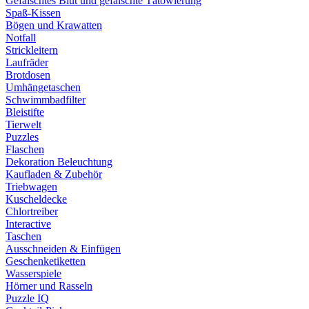
Gefälschtes Blut und gefälschte Tätowierung
Spaß-Kissen
Bögen und Krawatten
Notfall
Strickleitern
Laufräder
Brotdosen
Umhängetaschen
Schwimmbadfilter
Bleistifte
Tierwelt
Puzzles
Flaschen
Dekoration Beleuchtung
Kaufladen & Zubehör
Triebwagen
Kuscheldecke
Chlortreiber
Interactive
Taschen
Ausschneiden & Einfügen
Geschenketiketten
Wasserspiele
Hörner und Rasseln
Puzzle IQ