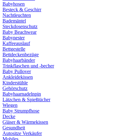
Babyhosen
Besteck & Geschirr
Nachtleuchten
Bademäntel
Steckdosenschutz
Baby Beachwear
Babynester
Kaffeeauslauf
Bettgestelle
Bettdeckenbezüge
Babyhaarbänder
Trinkflaschen und -becher
Baby Pullover
Ankleidekissen
Kinderstühle
Gehörschutz
Babyhaarnadelnpin
Lätzchen & Spießtücher
Wiegen
Baby Strumpfhose
Decke
Gläser & Wärmekissen
Gesundheit
Autositze Verkäufer
Mobiles