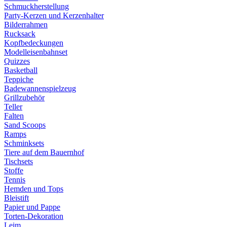
Schmuckherstellung
Party-Kerzen und Kerzenhalter
Bilderrahmen
Rucksack
Kopfbedeckungen
Modelleisenbahnset
Quizzes
Basketball
Teppiche
Badewannenspielzeug
Grillzubehör
Teller
Falten
Sand Scoops
Ramps
Schminksets
Tiere auf dem Bauernhof
Tischsets
Stoffe
Tennis
Hemden und Tops
Bleistift
Papier und Pappe
Torten-Dekoration
Leim