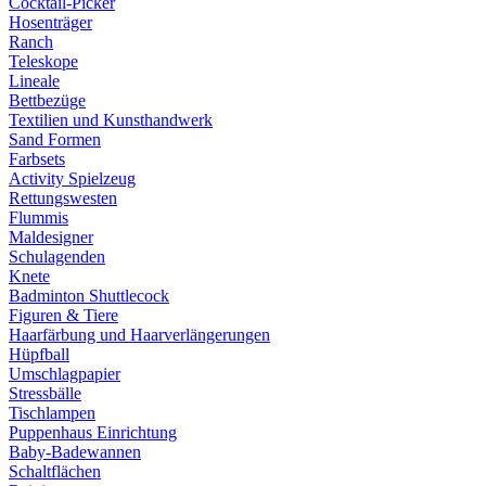
Cocktail-Picker
Hosenträger
Ranch
Teleskope
Lineale
Bettbezüge
Textilien und Kunsthandwerk
Sand Formen
Farbsets
Activity Spielzeug
Rettungswesten
Flummis
Maldesigner
Schulagenden
Knete
Badminton Shuttlecock
Figuren & Tiere
Haarfärbung und Haarverlängerungen
Hüpfball
Umschlagpapier
Stressbälle
Tischlampen
Puppenhaus Einrichtung
Baby-Badewannen
Schaltflächen