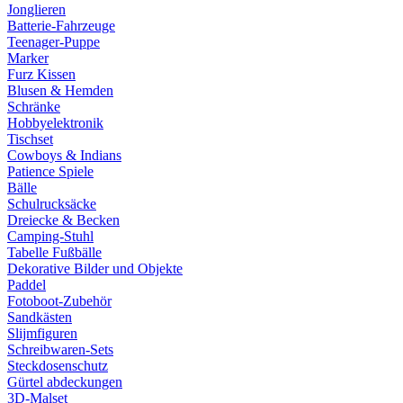
Jonglieren
Batterie-Fahrzeuge
Teenager-Puppe
Marker
Furz Kissen
Blusen & Hemden
Schränke
Hobbyelektronik
Tischset
Cowboys & Indians
Patience Spiele
Bälle
Schulrucksäcke
Dreiecke & Becken
Camping-Stuhl
Tabelle Fußbälle
Dekorative Bilder und Objekte
Paddel
Fotoboot-Zubehör
Sandkästen
Slijmfiguren
Schreibwaren-Sets
Steckdosenschutz
Gürtel abdeckungen
3D-Malset