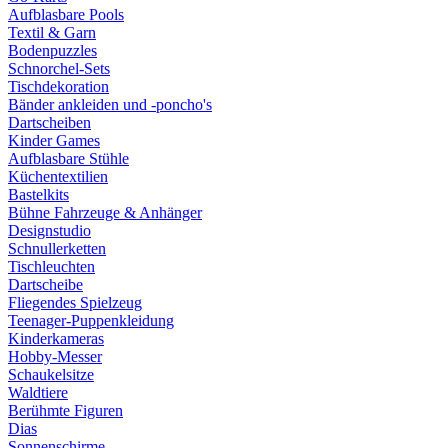
Aufblasbare Pools
Textil & Garn
Bodenpuzzles
Schnorchel-Sets
Tischdekoration
Bänder ankleiden und -poncho's
Dartscheiben
Kinder Games
Aufblasbare Stühle
Küchentextilien
Bastelkits
Bühne Fahrzeuge & Anhänger
Designstudio
Schnullerketten
Tischleuchten
Dartscheibe
Fliegendes Spielzeug
Teenager-Puppenkleidung
Kinderkameras
Hobby-Messer
Schaukelsitze
Waldtiere
Berühmte Figuren
Dias
Sonnenschirme