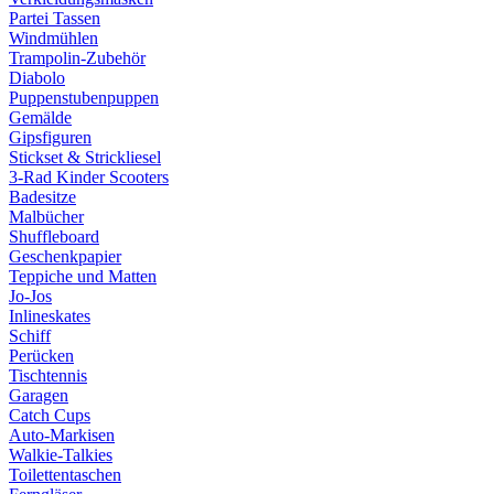
Partei Tassen
Windmühlen
Trampolin-Zubehör
Diabolo
Puppenstubenpuppen
Gemälde
Gipsfiguren
Stickset & Strickliesel
3-Rad Kinder Scooters
Badesitze
Malbücher
Shuffleboard
Geschenkpapier
Teppiche und Matten
Jo-Jos
Inlineskates
Schiff
Perücken
Tischtennis
Garagen
Catch Cups
Auto-Markisen
Walkie-Talkies
Toilettentaschen