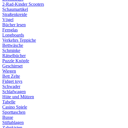
2-Rad-Kinder Scooters
Schaumartikel
Straßenkreide
Vögel
Bücher lesen
Fernglas
Longboards
Verkehrs Teppiche
Bettwäsche
Schminke
Rätselbücher
Puzzle Knöpfe
Geschirrset
Wiegen
Bett Zelte
Fidget toys
Schwader
Schlafwagen
Hüte und Mützen
Tabelle
Casino Spiele
Sporttaschen
Busse
Stiftablagen
Zahnkisten