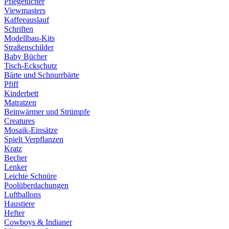
Pflegetücher
Viewmasters
Kaffeeauslauf
Schriften
Modellbau-Kits
Straßenschilder
Baby Bücher
Tisch-Eckschutz
Bärte und Schnurrbärte
Pfiff
Kinderbett
Matratzen
Beinwärmer und Strümpfe
Creatures
Mosaik-Einsätze
Spielt Verpflanzen
Kratz
Becher
Lenker
Leichte Schnüre
Poolüberdachungen
Luftballons
Haustiere
Hefter
Cowboys & Indianer