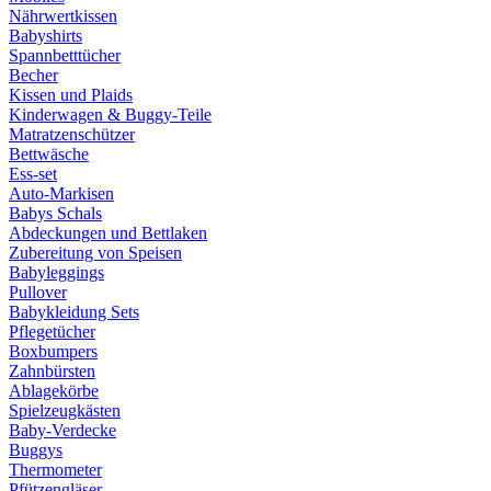
Nährwertkissen
Babyshirts
Spannbetttücher
Becher
Kissen und Plaids
Kinderwagen & Buggy-Teile
Matratzenschützer
Bettwäsche
Ess-set
Auto-Markisen
Babys Schals
Abdeckungen und Bettlaken
Zubereitung von Speisen
Babyleggings
Pullover
Babykleidung Sets
Pflegetücher
Boxbumpers
Zahnbürsten
Ablagekörbe
Spielzeugkästen
Baby-Verdecke
Buggys
Thermometer
Pfützengläser