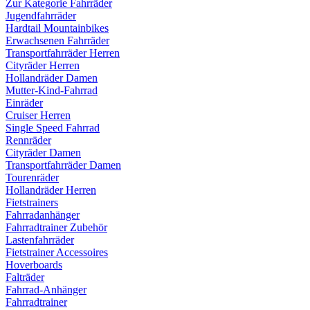
Zur Kategorie Fahrräder
Jugendfahrräder
Hardtail Mountainbikes
Erwachsenen Fahrräder
Transportfahrräder Herren
Cityräder Herren
Hollandräder Damen
Mutter-Kind-Fahrrad
Einräder
Cruiser Herren
Single Speed Fahrrad
Rennräder
Cityräder Damen
Transportfahrräder Damen
Tourenräder
Hollandräder Herren
Fietstrainers
Fahrradanhänger
Fahrradtrainer Zubehör
Lastenfahrräder
Fietstrainer Accessoires
Hoverboards
Falträder
Fahrrad-Anhänger
Fahrradtrainer