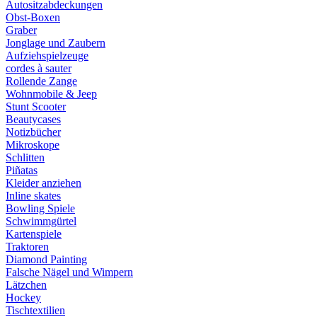
Autositzabdeckungen
Obst-Boxen
Graber
Jonglage und Zaubern
Aufziehspielzeuge
cordes à sauter
Rollende Zange
Wohnmobile & Jeep
Stunt Scooter
Beautycases
Notizbücher
Mikroskope
Schlitten
Piñatas
Kleider anziehen
Inline skates
Bowling Spiele
Schwimmgürtel
Kartenspiele
Traktoren
Diamond Painting
Falsche Nägel und Wimpern
Lätzchen
Hockey
Tischtextilien