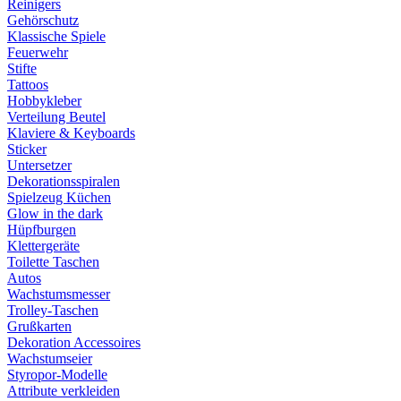
Reinigers
Gehörschutz
Klassische Spiele
Feuerwehr
Stifte
Tattoos
Hobbykleber
Verteilung Beutel
Klaviere & Keyboards
Sticker
Untersetzer
Dekorationsspiralen
Spielzeug Küchen
Glow in the dark
Hüpfburgen
Klettergeräte
Toilette Taschen
Autos
Wachstumsmesser
Trolley-Taschen
Grußkarten
Dekoration Accessoires
Wachstumseier
Styropor-Modelle
Attribute verkleiden