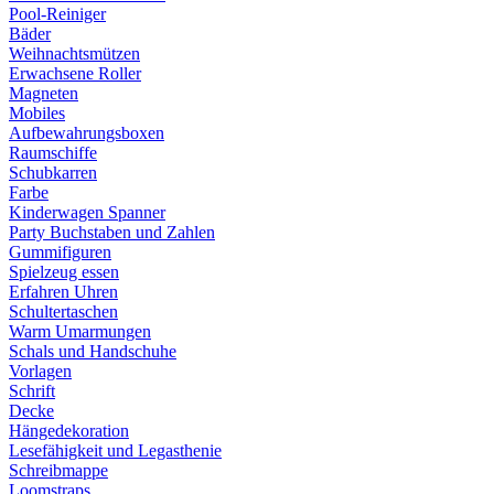
Pool-Reiniger
Bäder
Weihnachtsmützen
Erwachsene Roller
Magneten
Mobiles
Aufbewahrungsboxen
Raumschiffe
Schubkarren
Farbe
Kinderwagen Spanner
Party Buchstaben und Zahlen
Gummifiguren
Spielzeug essen
Erfahren Uhren
Schultertaschen
Warm Umarmungen
Schals und Handschuhe
Vorlagen
Schrift
Decke
Hängedekoration
Lesefähigkeit und Legasthenie
Schreibmappe
Loomstraps