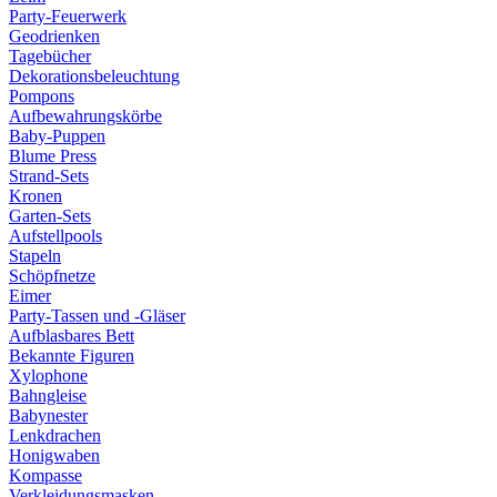
Party-Feuerwerk
Geodrienken
Tagebücher
Dekorationsbeleuchtung
Pompons
Aufbewahrungskörbe
Baby-Puppen
Blume Press
Strand-Sets
Kronen
Garten-Sets
Aufstellpools
Stapeln
Schöpfnetze
Eimer
Party-Tassen und -Gläser
Aufblasbares Bett
Bekannte Figuren
Xylophone
Bahngleise
Babynester
Lenkdrachen
Honigwaben
Kompasse
Verkleidungsmasken