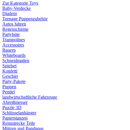
Zur Kategorie Toys
Baby-Verdecke
Diadem
Teenage Puppenzubehör
Autos fahren
Regenschirme
Partyhüte
Trampolines
Accessoires
Bauern
Whiteboards
Schneidmatten
Spielset
Konfetti
Geschirr
Party-Pakete
Puppen
Pendel
landwirtschaftliche Fahrzeuge
Abreißmesser
Puzzle 3D
Schlüsselanhänger
Papierstanzen
Rennstrecke Teile
Mützen und Bandanas