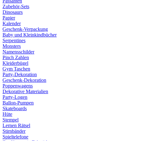
Passanten
Zubehör-Sets
Dinosaurs
Papier
Kalender
Geschenk-Verpackung
Baby und Kleinkindbücher
Serpentines
Monsters
Namensschilder
Pinch Zahlen
Kleiderbügel
Gym Taschen
Party-Dekoration
Geschenk-Dekoration
Poppenwagens
Dekorative Materialien
Party-Logen
Ballon-Pumpen
Skateboards
Hüte
Stempel
Lernen Rätsel
Stirnbänder
Spieltelefone