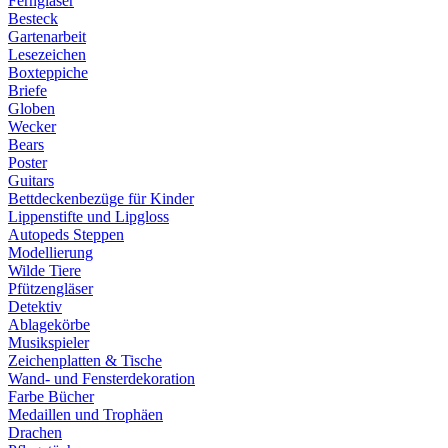
Ferngläser
Besteck
Gartenarbeit
Lesezeichen
Boxteppiche
Briefe
Globen
Wecker
Bears
Poster
Guitars
Bettdeckenbezüge für Kinder
Lippenstifte und Lipgloss
Autopeds Steppen
Modellierung
Wilde Tiere
Pfützengläser
Detektiv
Ablagekörbe
Musikspieler
Zeichenplatten & Tische
Wand- und Fensterdekoration
Farbe Bücher
Medaillen und Trophäen
Drachen