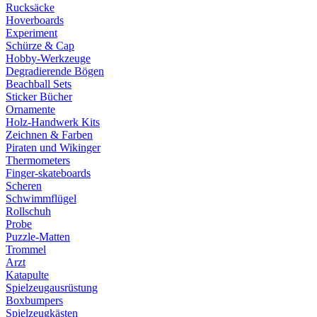
Rucksäcke
Hoverboards
Experiment
Schürze & Cap
Hobby-Werkzeuge
Degradierende Bögen
Beachball Sets
Sticker Bücher
Ornamente
Holz-Handwerk Kits
Zeichnen & Farben
Piraten und Wikinger
Thermometers
Finger-skateboards
Scheren
Schwimmflügel
Rollschuh
Probe
Puzzle-Matten
Trommel
Arzt
Katapulte
Spielzeugausrüstung
Boxbumpers
Spielzeugkästen