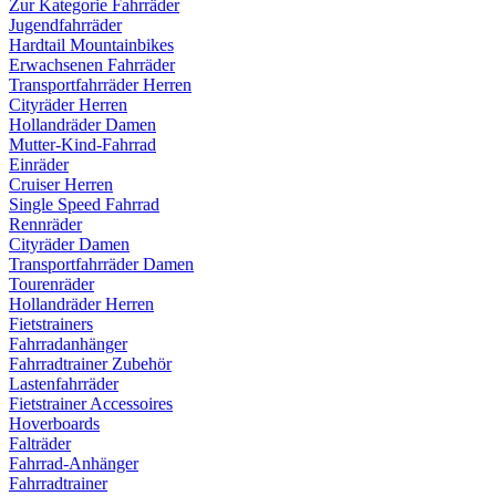
Zur Kategorie Fahrräder
Jugendfahrräder
Hardtail Mountainbikes
Erwachsenen Fahrräder
Transportfahrräder Herren
Cityräder Herren
Hollandräder Damen
Mutter-Kind-Fahrrad
Einräder
Cruiser Herren
Single Speed Fahrrad
Rennräder
Cityräder Damen
Transportfahrräder Damen
Tourenräder
Hollandräder Herren
Fietstrainers
Fahrradanhänger
Fahrradtrainer Zubehör
Lastenfahrräder
Fietstrainer Accessoires
Hoverboards
Falträder
Fahrrad-Anhänger
Fahrradtrainer