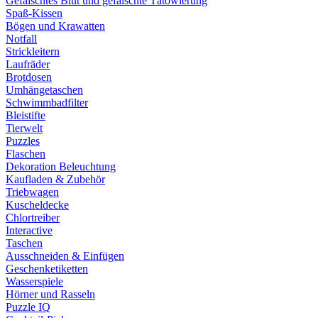
Gefälschtes Blut und gefälschte Tätowierung
Spaß-Kissen
Bögen und Krawatten
Notfall
Strickleitern
Laufräder
Brotdosen
Umhängetaschen
Schwimmbadfilter
Bleistifte
Tierwelt
Puzzles
Flaschen
Dekoration Beleuchtung
Kaufladen & Zubehör
Triebwagen
Kuscheldecke
Chlortreiber
Interactive
Taschen
Ausschneiden & Einfügen
Geschenketiketten
Wasserspiele
Hörner und Rasseln
Puzzle IQ