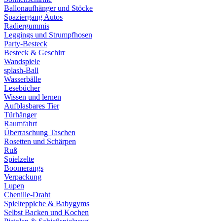
Ballonaufhänger und Stöcke
Spaziergang Autos
Radiergummis
Leggings und Strumpfhosen
Party-Besteck
Besteck & Geschirr
Wandspiele
splash-Ball
Wasserbälle
Lesebücher
Wissen und lernen
Aufblasbares Tier
Türhänger
Raumfahrt
Überraschung Taschen
Rosetten und Schärpen
Ruß
Spielzelte
Boomerangs
Verpackung
Lupen
Chenille-Draht
Spielteppiche & Babygyms
Selbst Backen und Kochen