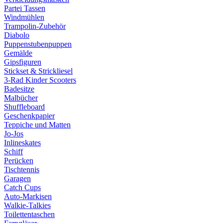
Partei Tassen
Windmühlen
Trampolin-Zubehör
Diabolo
Puppenstubenpuppen
Gemälde
Gipsfiguren
Stickset & Strickliesel
3-Rad Kinder Scooters
Badesitze
Malbücher
Shuffleboard
Geschenkpapier
Teppiche und Matten
Jo-Jos
Inlineskates
Schiff
Perücken
Tischtennis
Garagen
Catch Cups
Auto-Markisen
Walkie-Talkies
Toilettentaschen