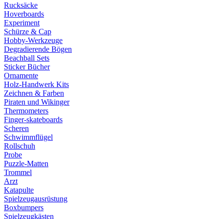
Rucksäcke
Hoverboards
Experiment
Schürze & Cap
Hobby-Werkzeuge
Degradierende Bögen
Beachball Sets
Sticker Bücher
Ornamente
Holz-Handwerk Kits
Zeichnen & Farben
Piraten und Wikinger
Thermometers
Finger-skateboards
Scheren
Schwimmflügel
Rollschuh
Probe
Puzzle-Matten
Trommel
Arzt
Katapulte
Spielzeugausrüstung
Boxbumpers
Spielzeugkästen