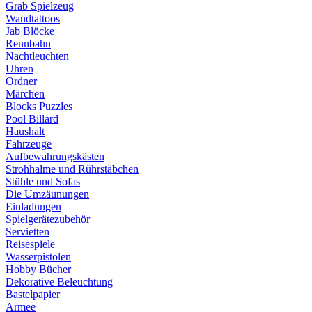
Grab Spielzeug
Wandtattoos
Jab Blöcke
Rennbahn
Nachtleuchten
Uhren
Ordner
Märchen
Blocks Puzzles
Pool Billard
Haushalt
Fahrzeuge
Aufbewahrungskästen
Strohhalme und Rührstäbchen
Stühle und Sofas
Die Umzäunungen
Einladungen
Spielgerätezubehör
Servietten
Reisespiele
Wasserpistolen
Hobby Bücher
Dekorative Beleuchtung
Bastelpapier
Armee