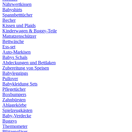
Nährwertkissen
Babyshirts
Spannbetttücher
Becher
Kissen und Plaids
Kinderwagen & Buggy-Teile
Matratzenschützer
Bettwäsche
Ess-set
Auto-Markisen
Babys Schals
Abdeckungen und Bettlaken
Zubereitung von Speisen
Babyleggings
Pullover
Babykleidung Sets
Pflegetücher
Boxbumpers
Zahnbürsten
Ablagekörbe
Spielzeugkästen
Baby-Verdecke
Buggys
Thermometer
Pfützengläser