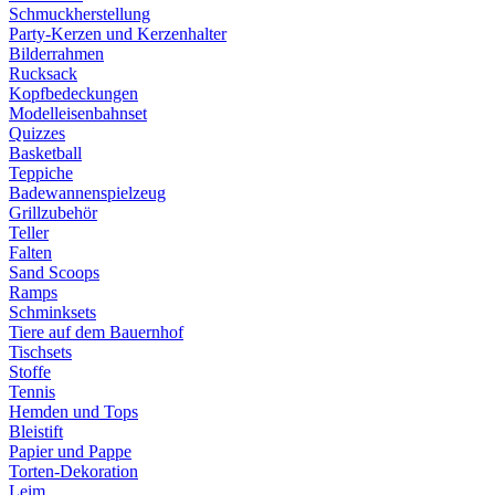
Schmuckherstellung
Party-Kerzen und Kerzenhalter
Bilderrahmen
Rucksack
Kopfbedeckungen
Modelleisenbahnset
Quizzes
Basketball
Teppiche
Badewannenspielzeug
Grillzubehör
Teller
Falten
Sand Scoops
Ramps
Schminksets
Tiere auf dem Bauernhof
Tischsets
Stoffe
Tennis
Hemden und Tops
Bleistift
Papier und Pappe
Torten-Dekoration
Leim