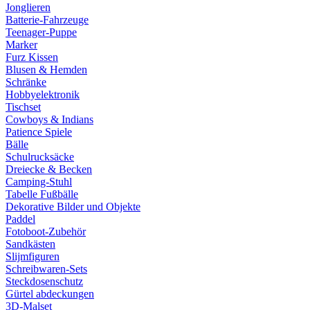
Jonglieren
Batterie-Fahrzeuge
Teenager-Puppe
Marker
Furz Kissen
Blusen & Hemden
Schränke
Hobbyelektronik
Tischset
Cowboys & Indians
Patience Spiele
Bälle
Schulrucksäcke
Dreiecke & Becken
Camping-Stuhl
Tabelle Fußbälle
Dekorative Bilder und Objekte
Paddel
Fotoboot-Zubehör
Sandkästen
Slijmfiguren
Schreibwaren-Sets
Steckdosenschutz
Gürtel abdeckungen
3D-Malset