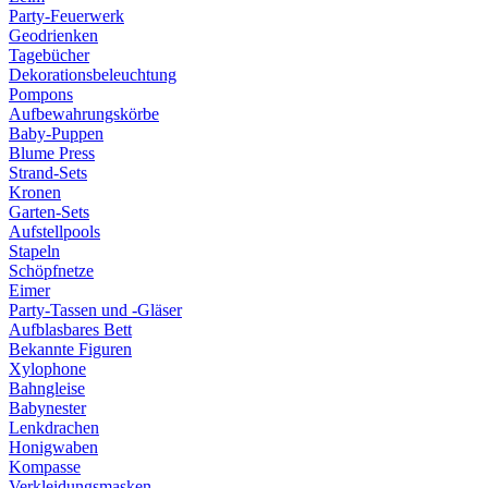
Party-Feuerwerk
Geodrienken
Tagebücher
Dekorationsbeleuchtung
Pompons
Aufbewahrungskörbe
Baby-Puppen
Blume Press
Strand-Sets
Kronen
Garten-Sets
Aufstellpools
Stapeln
Schöpfnetze
Eimer
Party-Tassen und -Gläser
Aufblasbares Bett
Bekannte Figuren
Xylophone
Bahngleise
Babynester
Lenkdrachen
Honigwaben
Kompasse
Verkleidungsmasken