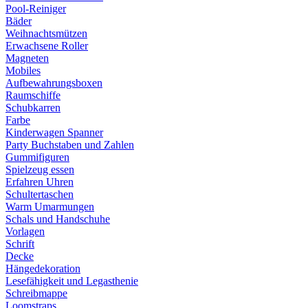
Pool-Reiniger
Bäder
Weihnachtsmützen
Erwachsene Roller
Magneten
Mobiles
Aufbewahrungsboxen
Raumschiffe
Schubkarren
Farbe
Kinderwagen Spanner
Party Buchstaben und Zahlen
Gummifiguren
Spielzeug essen
Erfahren Uhren
Schultertaschen
Warm Umarmungen
Schals und Handschuhe
Vorlagen
Schrift
Decke
Hängedekoration
Lesefähigkeit und Legasthenie
Schreibmappe
Loomstraps