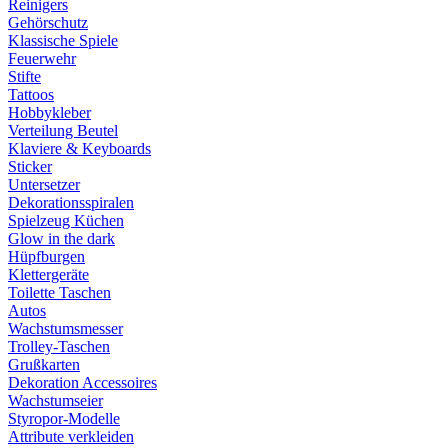
Reinigers
Gehörschutz
Klassische Spiele
Feuerwehr
Stifte
Tattoos
Hobbykleber
Verteilung Beutel
Klaviere & Keyboards
Sticker
Untersetzer
Dekorationsspiralen
Spielzeug Küchen
Glow in the dark
Hüpfburgen
Klettergeräte
Toilette Taschen
Autos
Wachstumsmesser
Trolley-Taschen
Grußkarten
Dekoration Accessoires
Wachstumseier
Styropor-Modelle
Attribute verkleiden