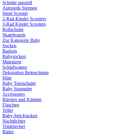
Schritte speziell
Autopeds Steppen
Stunt Scooter
2-Rad-Kinder Scooters
3-Rad Kinder Scooters
Rollschuhe
Skateboards
Zur Kategorie Baby
Socken
Badsets
Babysocken
Matratzen
Schlafwagen
Dekoration Beleuchtung
Hüte
Baby Turnschuhe
Baby Strampler
Accessoires
Bürsten und Kämme
Flaschen
Teller
Baby-Strickjacken
Nachtlichter
Trinkbecher
Bäder