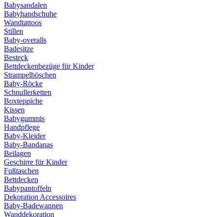
Babysandalen
Babyhandschuhe
Wandtattoos
Stillen
Baby-overalls
Badesitze
Besteck
Bettdeckenbezüge für Kinder
Strampelhöschen
Baby-Röcke
Schnullerketten
Boxteppiche
Kissen
Babygummis
Handpflege
Baby-Kleider
Baby-Bandanas
Beilagen
Geschirre für Kinder
Fußtaschen
Bettdecken
Babypantoffeln
Dekoration Accessoires
Baby-Badewannen
Wanddekoration