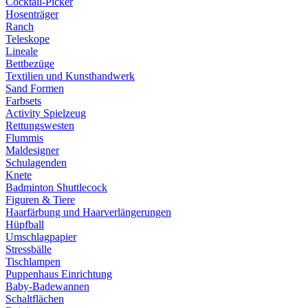
Cocktail-Picker
Hosenträger
Ranch
Teleskope
Lineale
Bettbezüge
Textilien und Kunsthandwerk
Sand Formen
Farbsets
Activity Spielzeug
Rettungswesten
Flummis
Maldesigner
Schulagenden
Knete
Badminton Shuttlecock
Figuren & Tiere
Haarfärbung und Haarverlängerungen
Hüpfball
Umschlagpapier
Stressbälle
Tischlampen
Puppenhaus Einrichtung
Baby-Badewannen
Schaltflächen