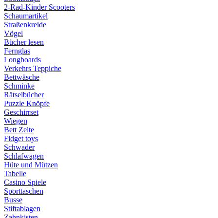
2-Rad-Kinder Scooters
Schaumartikel
Straßenkreide
Vögel
Bücher lesen
Fernglas
Longboards
Verkehrs Teppiche
Bettwäsche
Schminke
Rätselbücher
Puzzle Knöpfe
Geschirrset
Wiegen
Bett Zelte
Fidget toys
Schwader
Schlafwagen
Hüte und Mützen
Tabelle
Casino Spiele
Sporttaschen
Busse
Stiftablagen
Zahnkisten