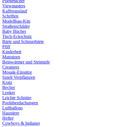
Pflegetücher
Viewmasters
Kaffeeauslauf
Schriften
Modellbau-Kits
Straßenschilder
Baby Bücher
Tisch-Eckschutz
Bärte und Schnurrbärte
Pfiff
Kinderbett
Matratzen
Beinwärmer und Strümpfe
Creatures
Mosaik-Einsätze
Spielt Verpflanzen
Kratz
Becher
Lenker
Leichte Schnüre
Poolüberdachungen
Luftballons
Haustiere
Hefter
Cowboys & Indianer