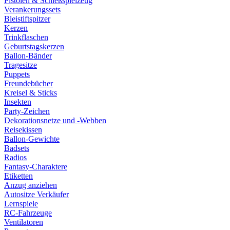
Pistolen & Schießspielzeug
Verankerungssets
Bleistiftspitzer
Kerzen
Trinkflaschen
Geburtstagskerzen
Ballon-Bänder
Tragesitze
Puppets
Freundebücher
Kreisel & Sticks
Insekten
Party-Zeichen
Dekorationsnetze und -Webben
Reisekissen
Ballon-Gewichte
Badsets
Radios
Fantasy-Charaktere
Etiketten
Anzug anziehen
Autositze Verkäufer
Lernspiele
RC-Fahrzeuge
Ventilatoren