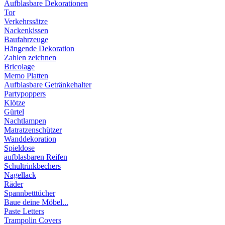
Aufblasbare Dekorationen
Tor
Verkehrssätze
Nackenkissen
Baufahrzeuge
Hängende Dekoration
Zahlen zeichnen
Bricolage
Memo Platten
Aufblasbare Getränkehalter
Partypoppers
Klötze
Gürtel
Nachtlampen
Matratzenschützer
Wanddekoration
Spieldose
aufblasbaren Reifen
Schultrinkbechers
Nagellack
Räder
Spannbetttücher
Baue deine Möbel...
Paste Letters
Trampolin Covers