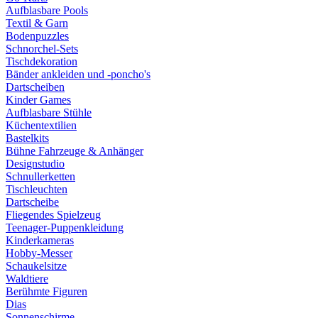
Aufblasbare Pools
Textil & Garn
Bodenpuzzles
Schnorchel-Sets
Tischdekoration
Bänder ankleiden und -poncho's
Dartscheiben
Kinder Games
Aufblasbare Stühle
Küchentextilien
Bastelkits
Bühne Fahrzeuge & Anhänger
Designstudio
Schnullerketten
Tischleuchten
Dartscheibe
Fliegendes Spielzeug
Teenager-Puppenkleidung
Kinderkameras
Hobby-Messer
Schaukelsitze
Waldtiere
Berühmte Figuren
Dias
Sonnenschirme