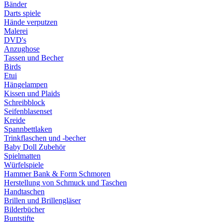
Bänder
Darts spiele
Hände verputzen
Malerei
DVD's
Anzughose
Tassen und Becher
Birds
Etui
Hängelampen
Kissen und Plaids
Schreibblock
Seifenblasenset
Kreide
Spannbettlaken
Trinkflaschen und -becher
Baby Doll Zubehör
Spielmatten
Würfelspiele
Hammer Bank & Form Schmoren
Herstellung von Schmuck und Taschen
Handtaschen
Brillen und Brillengläser
Bilderbücher
Buntstifte