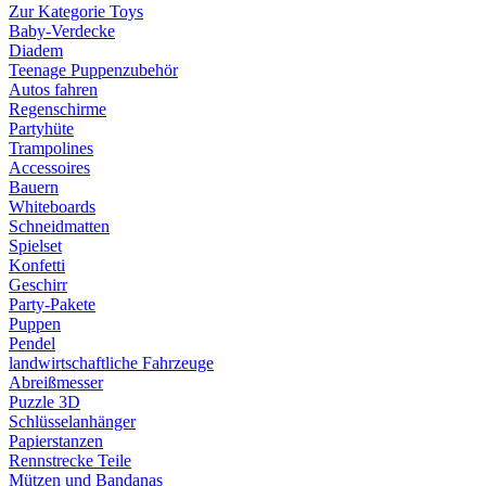
Zur Kategorie Toys
Baby-Verdecke
Diadem
Teenage Puppenzubehör
Autos fahren
Regenschirme
Partyhüte
Trampolines
Accessoires
Bauern
Whiteboards
Schneidmatten
Spielset
Konfetti
Geschirr
Party-Pakete
Puppen
Pendel
landwirtschaftliche Fahrzeuge
Abreißmesser
Puzzle 3D
Schlüsselanhänger
Papierstanzen
Rennstrecke Teile
Mützen und Bandanas