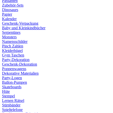
Passanten
Zubehör-Sets
Dinosaurs
Papier
Kalender
Geschenk-Verpackung
Baby und Kleinkindbücher
Serpentines
Monsters
Namensschilder
Pinch Zahlen
Kleiderbügel
Gym Taschen
Party-Dekoration
Geschenk-Dekoration
Poppenwagens
Dekorative Materialien
Party-Logen
Ballon-Pumpen
Skateboards
Hüte
Stempel
Lernen Rätsel
Stirnbänder
Spieltelefone