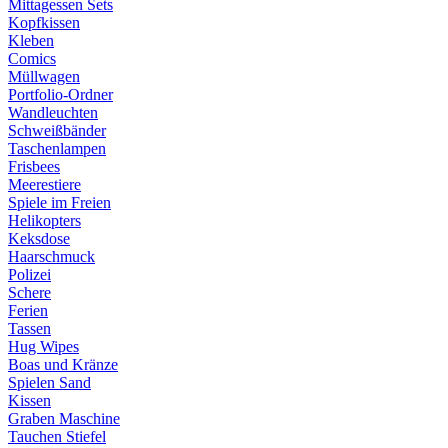
Mittagessen Sets
Kopfkissen
Kleben
Comics
Müllwagen
Portfolio-Ordner
Wandleuchten
Schweißbänder
Taschenlampen
Frisbees
Meerestiere
Spiele im Freien
Helikopters
Keksdose
Haarschmuck
Polizei
Schere
Ferien
Tassen
Hug Wipes
Boas und Kränze
Spielen Sand
Kissen
Graben Maschine
Tauchen Stiefel