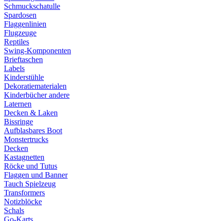
Schmuckschatulle
Spardosen
Flaggenlinien
Flugzeuge
Reptiles
Swing-Komponenten
Brieftaschen
Labels
Kinderstühle
Dekoratiematerialen
Kinderbücher andere
Laternen
Decken & Laken
Bissringe
Aufblasbares Boot
Monstertrucks
Decken
Kastagnetten
Röcke und Tutus
Flaggen und Banner
Tauch Spielzeug
Transformers
Notizblöcke
Schals
Go-Karts