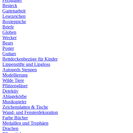
Ferngläser
Besteck
Gartenarbeit
Lesezeichen
Boxteppiche
Briefe
Globen
Wecker
Bears
Poster
Guitars
Bettdeckenbezüge für Kinder
Lippenstifte und Lipgloss
Autopeds Steppen
Modellierung
Wilde Tiere
Pfützengläser
Detektiv
Ablagekörbe
Musikspieler
Zeichenplatten & Tische
Wand- und Fensterdekoration
Farbe Bücher
Medaillen und Trophäen
Drachen