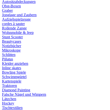
Autositzabdeckungen
Obst-Boxen
Graber
Jonglage und Zaubern
Aufziehspielzeuge
cordes à sauter
Rollende Zange
Wohnmobile & Jeep
Stunt Scooter
Beautycases
Notizbücher
Mikroskope
Schlitten
Piñatas
Kleider anziehen
Inline skates
Bowling Spiele
Schwimmgürtel
Kartenspiele
Traktoren
Diamond Painting
Falsche Nägel und Wimpern
Lätzchen
Hockey
Tischtextilien