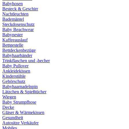
Babyhosen
Besteck & Geschirr
Nachtleuchten
Bademäntel
Steckdosenschutz
Baby Beachwear
Babynester
Kaffeeauslauf
Bettgestelle
Bettdeckenbezüge
Babyhaarbänder
Trinkflaschen und -becher
Baby Pullover
Ankleidekissen
Kinderstühle
Gehörschutz
Babyhaarnadelnpin
Lätzchen & Spießtücher
Wiegen
Baby Strumpfhose
Decke
Gläser & Wärmekissen
Gesundheit
Autositze Verkäufer
Mobiles