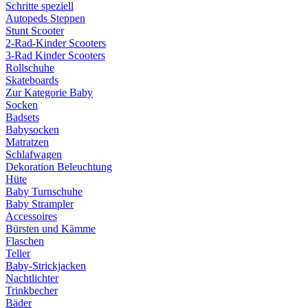
Schritte speziell
Autopeds Steppen
Stunt Scooter
2-Rad-Kinder Scooters
3-Rad Kinder Scooters
Rollschuhe
Skateboards
Zur Kategorie Baby
Socken
Badsets
Babysocken
Matratzen
Schlafwagen
Dekoration Beleuchtung
Hüte
Baby Turnschuhe
Baby Strampler
Accessoires
Bürsten und Kämme
Flaschen
Teller
Baby-Strickjacken
Nachtlichter
Trinkbecher
Bäder