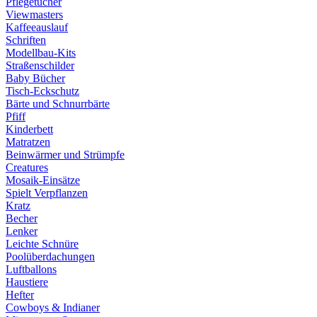
Pflegetücher
Viewmasters
Kaffeeauslauf
Schriften
Modellbau-Kits
Straßenschilder
Baby Bücher
Tisch-Eckschutz
Bärte und Schnurrbärte
Pfiff
Kinderbett
Matratzen
Beinwärmer und Strümpfe
Creatures
Mosaik-Einsätze
Spielt Verpflanzen
Kratz
Becher
Lenker
Leichte Schnüre
Poolüberdachungen
Luftballons
Haustiere
Hefter
Cowboys & Indianer