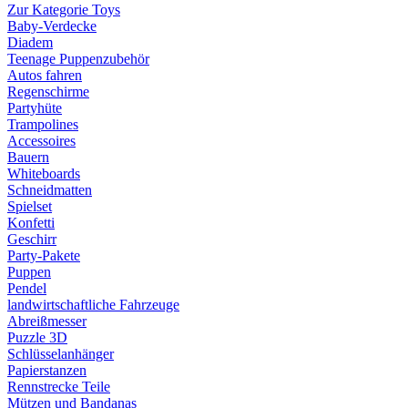
Zur Kategorie Toys
Baby-Verdecke
Diadem
Teenage Puppenzubehör
Autos fahren
Regenschirme
Partyhüte
Trampolines
Accessoires
Bauern
Whiteboards
Schneidmatten
Spielset
Konfetti
Geschirr
Party-Pakete
Puppen
Pendel
landwirtschaftliche Fahrzeuge
Abreißmesser
Puzzle 3D
Schlüsselanhänger
Papierstanzen
Rennstrecke Teile
Mützen und Bandanas