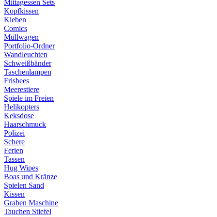
Mittagessen Sets
Kopfkissen
Kleben
Comics
Müllwagen
Portfolio-Ordner
Wandleuchten
Schweißbänder
Taschenlampen
Frisbees
Meerestiere
Spiele im Freien
Helikopters
Keksdose
Haarschmuck
Polizei
Schere
Ferien
Tassen
Hug Wipes
Boas und Kränze
Spielen Sand
Kissen
Graben Maschine
Tauchen Stiefel