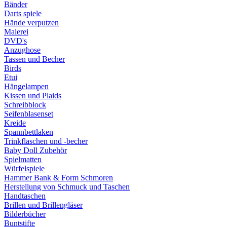
Bänder
Darts spiele
Hände verputzen
Malerei
DVD's
Anzughose
Tassen und Becher
Birds
Etui
Hängelampen
Kissen und Plaids
Schreibblock
Seifenblasenset
Kreide
Spannbettlaken
Trinkflaschen und -becher
Baby Doll Zubehör
Spielmatten
Würfelspiele
Hammer Bank & Form Schmoren
Herstellung von Schmuck und Taschen
Handtaschen
Brillen und Brillengläser
Bilderbücher
Buntstifte