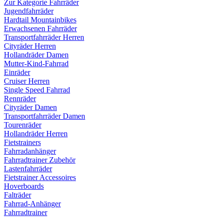
Zur Kategorie Fahrräder
Jugendfahrräder
Hardtail Mountainbikes
Erwachsenen Fahrräder
Transportfahrräder Herren
Cityräder Herren
Hollandräder Damen
Mutter-Kind-Fahrrad
Einräder
Cruiser Herren
Single Speed Fahrrad
Rennräder
Cityräder Damen
Transportfahrräder Damen
Tourenräder
Hollandräder Herren
Fietstrainers
Fahrradanhänger
Fahrradtrainer Zubehör
Lastenfahrräder
Fietstrainer Accessoires
Hoverboards
Falträder
Fahrrad-Anhänger
Fahrradtrainer