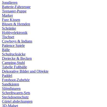
Jonglieren
Batterie-Fahrzeuge
Teenager-Puppe
Marker
Furz Kissen
Blusen & Hemden
Schränke
Hobbyelektronik
Tischset
Cowboys & Indians
Patience Spiele
Bälle
Schulrucksäcke
Dreiecke & Becken
Camping-Stuhl
Tabelle Fußbälle
Dekorative Bilder und Objekte
Paddel
Fotoboot-Zubehör
Sandkästen
Slijmfiguren
Schreibwaren-Sets
Steckdosenschutz
Gürtel abdeckungen
3D-Malset