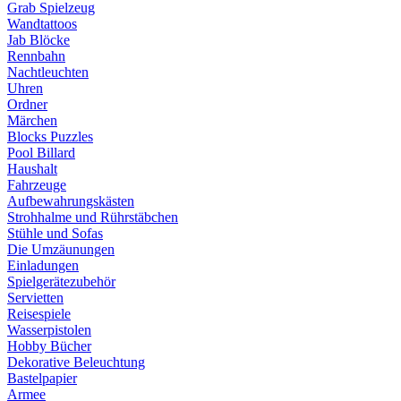
Grab Spielzeug
Wandtattoos
Jab Blöcke
Rennbahn
Nachtleuchten
Uhren
Ordner
Märchen
Blocks Puzzles
Pool Billard
Haushalt
Fahrzeuge
Aufbewahrungskästen
Strohhalme und Rührstäbchen
Stühle und Sofas
Die Umzäunungen
Einladungen
Spielgerätezubehör
Servietten
Reisespiele
Wasserpistolen
Hobby Bücher
Dekorative Beleuchtung
Bastelpapier
Armee