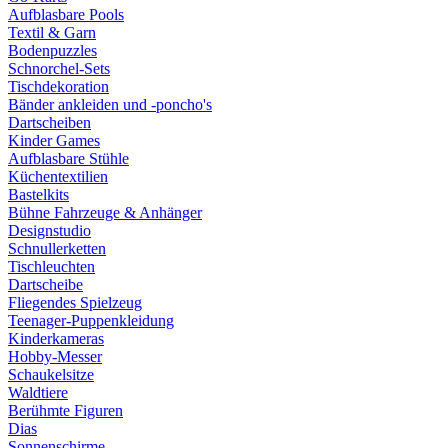
Aufblasbare Pools
Textil & Garn
Bodenpuzzles
Schnorchel-Sets
Tischdekoration
Bänder ankleiden und -poncho's
Dartscheiben
Kinder Games
Aufblasbare Stühle
Küchentextilien
Bastelkits
Bühne Fahrzeuge & Anhänger
Designstudio
Schnullerketten
Tischleuchten
Dartscheibe
Fliegendes Spielzeug
Teenager-Puppenkleidung
Kinderkameras
Hobby-Messer
Schaukelsitze
Waldtiere
Berühmte Figuren
Dias
Sonnenschirme