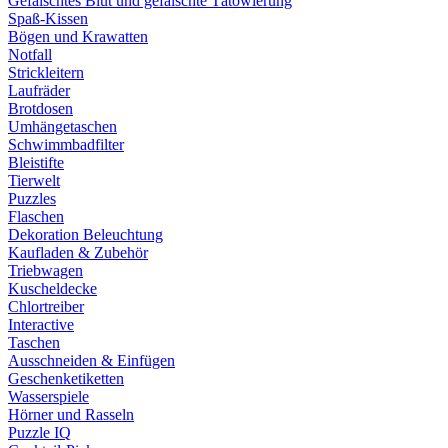
Gefälschtes Blut und gefälschte Tätowierung
Spaß-Kissen
Bögen und Krawatten
Notfall
Strickleitern
Laufräder
Brotdosen
Umhängetaschen
Schwimmbadfilter
Bleistifte
Tierwelt
Puzzles
Flaschen
Dekoration Beleuchtung
Kaufladen & Zubehör
Triebwagen
Kuscheldecke
Chlortreiber
Interactive
Taschen
Ausschneiden & Einfügen
Geschenketiketten
Wasserspiele
Hörner und Rasseln
Puzzle IQ