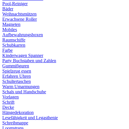
Pool-Reiniger
Bäder
Weihnachtsmützen
Erwachsene Roller
Magneten
Mobiles
Aufbewahrungsboxen
Raumschiffe
Schubkarren
Farbe
Kinderwagen Spanner
Party Buchstaben und Zahlen
Gummifiguren
Spielzeug essen
Erfahren Uhren
Schultertaschen
Warm Umarmungen
Schals und Handschuhe
Vorlagen
Schrift
Decke
Hängedekoration
Lesefähigkeit und Legasthenie
Schreibmappe
Loomstraps