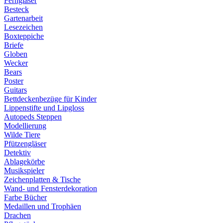
Ferngläser
Besteck
Gartenarbeit
Lesezeichen
Boxteppiche
Briefe
Globen
Wecker
Bears
Poster
Guitars
Bettdeckenbezüge für Kinder
Lippenstifte und Lipgloss
Autopeds Steppen
Modellierung
Wilde Tiere
Pfützengläser
Detektiv
Ablagekörbe
Musikspieler
Zeichenplatten & Tische
Wand- und Fensterdekoration
Farbe Bücher
Medaillen und Trophäen
Drachen