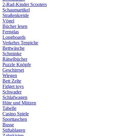
2-Rad-Kinder Scooters
Schaumartikel
Straßenkreide
Vögel
Bücher lesen
Fernglas
Longboards
Verkehrs Teppiche
Bettwäsche
Schminke
Rätselbücher
Puzzle Knöpfe
Geschirrset
Wiegen
Bett Zelte
Fidget toys
Schwader
Schlafwagen
Hüte und Mützen
Tabelle
Casino Spiele
Sporttaschen
Busse
Stiftablagen
Zahnkisten