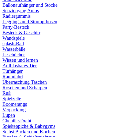
Ballonaufhänger und Stöcke
Spaziergang Autos
Radiergummis
Leggings und Strumpfhosen
Party-Besteck
Besteck & Geschirr
Wandspiele
splash-Ball
Wasserbälle
Lesebücher
Wissen und lernen
Aufblasbares Tier
Türhänger
Raumfahrt
Überraschung Taschen
Rosetten und Schärpen
Ruß
Spielzelte
Boomerangs
Verpackung
Lupen
Chenille-Draht
Spielteppiche & Babygyms
Selbst Backen und Kochen