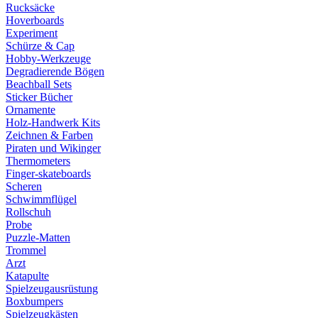
Rucksäcke
Hoverboards
Experiment
Schürze & Cap
Hobby-Werkzeuge
Degradierende Bögen
Beachball Sets
Sticker Bücher
Ornamente
Holz-Handwerk Kits
Zeichnen & Farben
Piraten und Wikinger
Thermometers
Finger-skateboards
Scheren
Schwimmflügel
Rollschuh
Probe
Puzzle-Matten
Trommel
Arzt
Katapulte
Spielzeugausrüstung
Boxbumpers
Spielzeugkästen