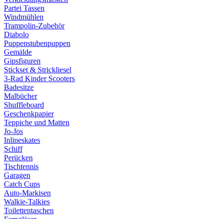
Partei Tassen
Windmühlen
Trampolin-Zubehör
Diabolo
Puppenstubenpuppen
Gemälde
Gipsfiguren
Stickset & Strickliesel
3-Rad Kinder Scooters
Badesitze
Malbücher
Shuffleboard
Geschenkpapier
Teppiche und Matten
Jo-Jos
Inlineskates
Schiff
Perücken
Tischtennis
Garagen
Catch Cups
Auto-Markisen
Walkie-Talkies
Toilettentaschen