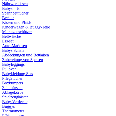
Nährwertkissen
Babyshirts
Spannbetttücher
Becher
Kissen und Plaids
Kinderwagen & Buggy-Teile
Matratzenschützer
Bettwäsche
Ess-set
Auto-Markisen
Babys Schals
Abdeckungen und Bettlaken
Zubereitung von Speisen
Babyleggings
Pullover
Babykleidung Sets
Pflegetücher
Boxbumpers
Zahnbürsten
Ablagekörbe
Spielzeugkästen
Baby-Verdecke
Buggys
Thermometer
Pfützengläser