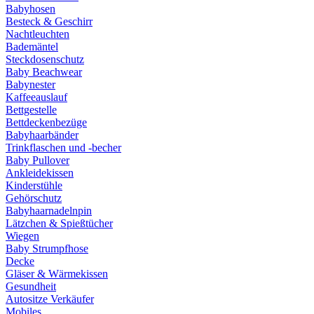
Babyhosen
Besteck & Geschirr
Nachtleuchten
Bademäntel
Steckdosenschutz
Baby Beachwear
Babynester
Kaffeeauslauf
Bettgestelle
Bettdeckenbezüge
Babyhaarbänder
Trinkflaschen und -becher
Baby Pullover
Ankleidekissen
Kinderstühle
Gehörschutz
Babyhaarnadelnpin
Lätzchen & Spießtücher
Wiegen
Baby Strumpfhose
Decke
Gläser & Wärmekissen
Gesundheit
Autositze Verkäufer
Mobiles