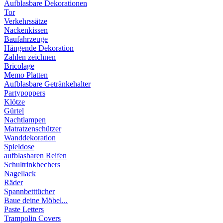
Aufblasbare Dekorationen
Tor
Verkehrssätze
Nackenkissen
Baufahrzeuge
Hängende Dekoration
Zahlen zeichnen
Bricolage
Memo Platten
Aufblasbare Getränkehalter
Partypoppers
Klötze
Gürtel
Nachtlampen
Matratzenschützer
Wanddekoration
Spieldose
aufblasbaren Reifen
Schultrinkbechers
Nagellack
Räder
Spannbetttücher
Baue deine Möbel...
Paste Letters
Trampolin Covers