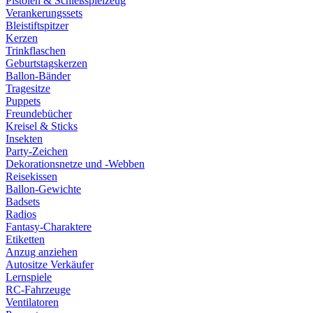
Pistolen & Schießspielzeug
Verankerungssets
Bleistiftspitzer
Kerzen
Trinkflaschen
Geburtstagskerzen
Ballon-Bänder
Tragesitze
Puppets
Freundebücher
Kreisel & Sticks
Insekten
Party-Zeichen
Dekorationsnetze und -Webben
Reisekissen
Ballon-Gewichte
Badsets
Radios
Fantasy-Charaktere
Etiketten
Anzug anziehen
Autositze Verkäufer
Lernspiele
RC-Fahrzeuge
Ventilatoren