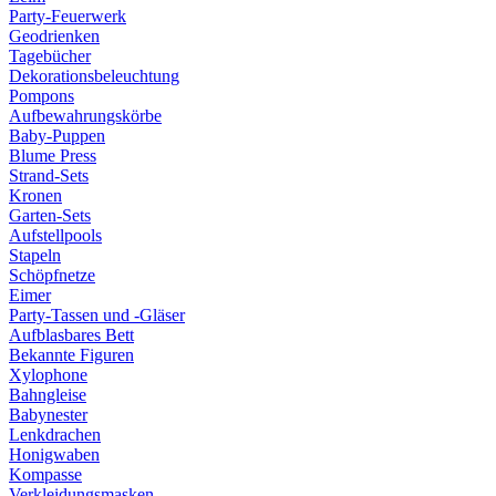
Party-Feuerwerk
Geodrienken
Tagebücher
Dekorationsbeleuchtung
Pompons
Aufbewahrungskörbe
Baby-Puppen
Blume Press
Strand-Sets
Kronen
Garten-Sets
Aufstellpools
Stapeln
Schöpfnetze
Eimer
Party-Tassen und -Gläser
Aufblasbares Bett
Bekannte Figuren
Xylophone
Bahngleise
Babynester
Lenkdrachen
Honigwaben
Kompasse
Verkleidungsmasken