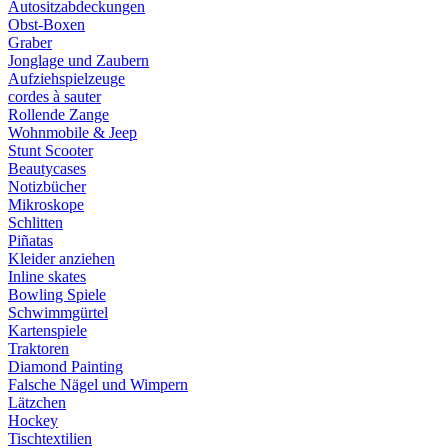
Autositzabdeckungen
Obst-Boxen
Graber
Jonglage und Zaubern
Aufziehspielzeuge
cordes à sauter
Rollende Zange
Wohnmobile & Jeep
Stunt Scooter
Beautycases
Notizbücher
Mikroskope
Schlitten
Piñatas
Kleider anziehen
Inline skates
Bowling Spiele
Schwimmgürtel
Kartenspiele
Traktoren
Diamond Painting
Falsche Nägel und Wimpern
Lätzchen
Hockey
Tischtextilien