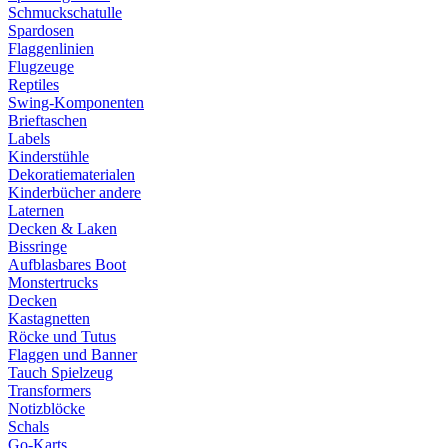
Schmuckschatulle
Spardosen
Flaggenlinien
Flugzeuge
Reptiles
Swing-Komponenten
Brieftaschen
Labels
Kinderstühle
Dekoratiematerialen
Kinderbücher andere
Laternen
Decken & Laken
Bissringe
Aufblasbares Boot
Monstertrucks
Decken
Kastagnetten
Röcke und Tutus
Flaggen und Banner
Tauch Spielzeug
Transformers
Notizblöcke
Schals
Go-Karts