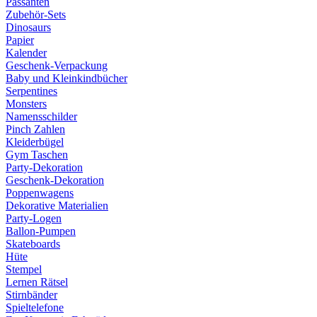
Passanten
Zubehör-Sets
Dinosaurs
Papier
Kalender
Geschenk-Verpackung
Baby und Kleinkindbücher
Serpentines
Monsters
Namensschilder
Pinch Zahlen
Kleiderbügel
Gym Taschen
Party-Dekoration
Geschenk-Dekoration
Poppenwagens
Dekorative Materialien
Party-Logen
Ballon-Pumpen
Skateboards
Hüte
Stempel
Lernen Rätsel
Stirnbänder
Spieltelefone