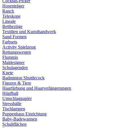
Cocktail-Picker
Hosenträger
Ranch
Teleskope
Lineale
Bettbezüge
Textilien und Kunsthandwerk
Sand Formen
Farbsets
Activity Spielzeug
Rettungswesten
Flummis
Maldesigner
Schulagenden
Knete
Badminton Shuttlecock
Figuren & Tiere
Haarfärbung und Haarverlängerungen
Hüpfball
Umschlagpapier
Stressbälle
Tischlampen
Puppenhaus Einrichtung
Baby-Badewannen
Schaltflächen