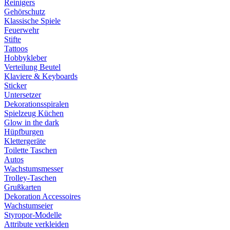
Reinigers
Gehörschutz
Klassische Spiele
Feuerwehr
Stifte
Tattoos
Hobbykleber
Verteilung Beutel
Klaviere & Keyboards
Sticker
Untersetzer
Dekorationsspiralen
Spielzeug Küchen
Glow in the dark
Hüpfburgen
Klettergeräte
Toilette Taschen
Autos
Wachstumsmesser
Trolley-Taschen
Grußkarten
Dekoration Accessoires
Wachstumseier
Styropor-Modelle
Attribute verkleiden