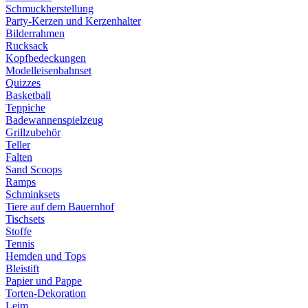
Schmuckherstellung
Party-Kerzen und Kerzenhalter
Bilderrahmen
Rucksack
Kopfbedeckungen
Modelleisenbahnset
Quizzes
Basketball
Teppiche
Badewannenspielzeug
Grillzubehör
Teller
Falten
Sand Scoops
Ramps
Schminksets
Tiere auf dem Bauernhof
Tischsets
Stoffe
Tennis
Hemden und Tops
Bleistift
Papier und Pappe
Torten-Dekoration
Leim