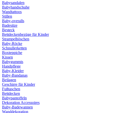
Babysandalen
Babyhandschuhe
Wandtattoos
Stillen
Baby-overalls
Badesitze
Besteck
Bettdeckenbezüge für Kinder
Strampelhöschen
Baby-Röcke
Schnullerketten
Boxteppiche
Kissen
Babygummis
Handpflege
Baby-Kleider
Baby-Bandanas
Beilagen
Geschirre für Kinder
Fußtaschen
Bettdecken
Babypantoffeln
Dekoration Accessoires
Baby-Badewannen
Wanddekoration