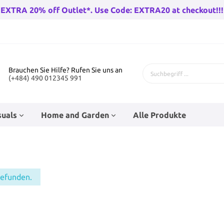
EXTRA 20% off Outlet*. Use Code: EXTRA20 at checkout!!!
Brauchen Sie Hilfe? Rufen Sie uns an
(+484) 490 012345 991
suals
Home and Garden
Alle Produkte
 Fahrräder
genhose
Bad-Racks
Teenage Puppenzubehör
Kinderfahrräder
Babysocken
Eckfahnen
Wandleuchten draußen
gefunden.
rräder Herren
Go-Karts
rren
Baby Wanderer
Beleuchtung
huh
n
Trampolines
Hüte
Stunt Skates
Haushaltsfolie und Taschen
r Damen
Wandern Fahrradfahren