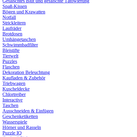
Gefälschtes Blut und gefälschte Tätowierung
Spaß-Kissen
Bögen und Krawatten
Notfall
Strickleitern
Laufräder
Brotdosen
Umhängetaschen
Schwimmbadfilter
Bleistifte
Tierwelt
Puzzles
Flaschen
Dekoration Beleuchtung
Kaufladen & Zubehör
Triebwagen
Kuscheldecke
Chlortreiber
Interactive
Taschen
Ausschneiden & Einfügen
Geschenketiketten
Wasserspiele
Hörner und Rasseln
Puzzle IQ