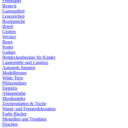
Ferngläser
Besteck
Gartenarbeit
Lesezeichen
Boxteppiche
Briefe
Globen
Wecker
Bears
Poster
Guitars
Bettdeckenbezüge für Kinder
Lippenstifte und Lipgloss
Autopeds Steppen
Modellierung
Wilde Tiere
Pfützengläser
Detektiv
Ablagekörbe
Musikspieler
Zeichenplatten & Tische
Wand- und Fensterdekoration
Farbe Bücher
Medaillen und Trophäen
Drachen