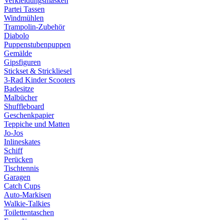
Verkleidungsmasken
Partei Tassen
Windmühlen
Trampolin-Zubehör
Diabolo
Puppenstubenpuppen
Gemälde
Gipsfiguren
Stickset & Strickliesel
3-Rad Kinder Scooters
Badesitze
Malbücher
Shuffleboard
Geschenkpapier
Teppiche und Matten
Jo-Jos
Inlineskates
Schiff
Perücken
Tischtennis
Garagen
Catch Cups
Auto-Markisen
Walkie-Talkies
Toilettentaschen