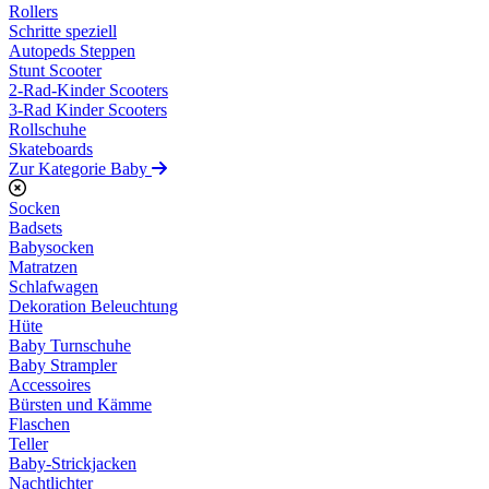
Rollers
Schritte speziell
Autopeds Steppen
Stunt Scooter
2-Rad-Kinder Scooters
3-Rad Kinder Scooters
Rollschuhe
Skateboards
Zur Kategorie Baby
Socken
Badsets
Babysocken
Matratzen
Schlafwagen
Dekoration Beleuchtung
Hüte
Baby Turnschuhe
Baby Strampler
Accessoires
Bürsten und Kämme
Flaschen
Teller
Baby-Strickjacken
Nachtlichter