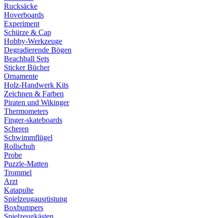
Rucksäcke
Hoverboards
Experiment
Schürze & Cap
Hobby-Werkzeuge
Degradierende Bögen
Beachball Sets
Sticker Bücher
Ornamente
Holz-Handwerk Kits
Zeichnen & Farben
Piraten und Wikinger
Thermometers
Finger-skateboards
Scheren
Schwimmflügel
Rollschuh
Probe
Puzzle-Matten
Trommel
Arzt
Katapulte
Spielzeugausrüstung
Boxbumpers
Spielzeugkästen