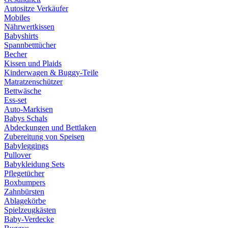
Autositze Verkäufer
Mobiles
Nährwertkissen
Babyshirts
Spannbetttücher
Becher
Kissen und Plaids
Kinderwagen & Buggy-Teile
Matratzenschützer
Bettwäsche
Ess-set
Auto-Markisen
Babys Schals
Abdeckungen und Bettlaken
Zubereitung von Speisen
Babyleggings
Pullover
Babykleidung Sets
Pflegetücher
Boxbumpers
Zahnbürsten
Ablagekörbe
Spielzeugkästen
Baby-Verdecke