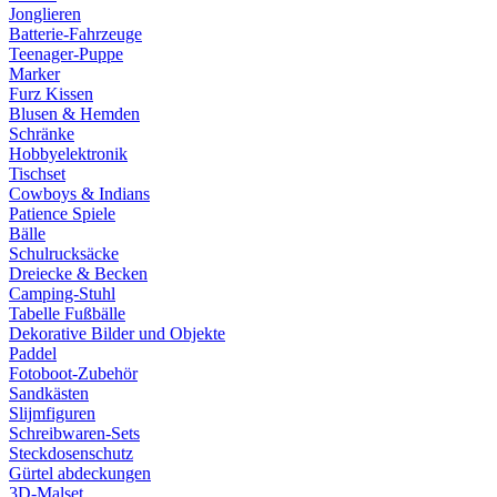
Jonglieren
Batterie-Fahrzeuge
Teenager-Puppe
Marker
Furz Kissen
Blusen & Hemden
Schränke
Hobbyelektronik
Tischset
Cowboys & Indians
Patience Spiele
Bälle
Schulrucksäcke
Dreiecke & Becken
Camping-Stuhl
Tabelle Fußbälle
Dekorative Bilder und Objekte
Paddel
Fotoboot-Zubehör
Sandkästen
Slijmfiguren
Schreibwaren-Sets
Steckdosenschutz
Gürtel abdeckungen
3D-Malset