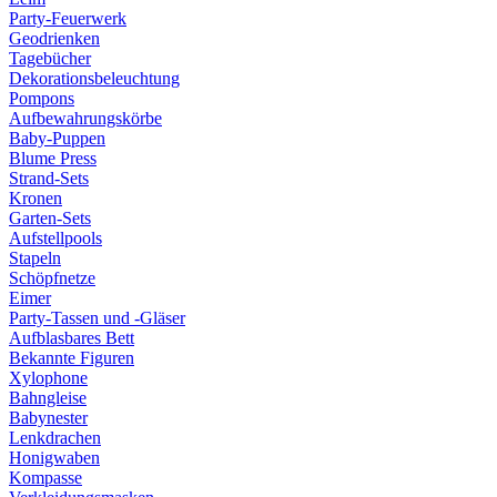
Party-Feuerwerk
Geodrienken
Tagebücher
Dekorationsbeleuchtung
Pompons
Aufbewahrungskörbe
Baby-Puppen
Blume Press
Strand-Sets
Kronen
Garten-Sets
Aufstellpools
Stapeln
Schöpfnetze
Eimer
Party-Tassen und -Gläser
Aufblasbares Bett
Bekannte Figuren
Xylophone
Bahngleise
Babynester
Lenkdrachen
Honigwaben
Kompasse