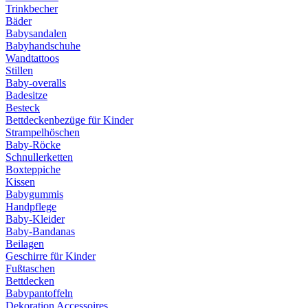
Trinkbecher
Bäder
Babysandalen
Babyhandschuhe
Wandtattoos
Stillen
Baby-overalls
Badesitze
Besteck
Bettdeckenbezüge für Kinder
Strampelhöschen
Baby-Röcke
Schnullerketten
Boxteppiche
Kissen
Babygummis
Handpflege
Baby-Kleider
Baby-Bandanas
Beilagen
Geschirre für Kinder
Fußtaschen
Bettdecken
Babypantoffeln
Dekoration Accessoires