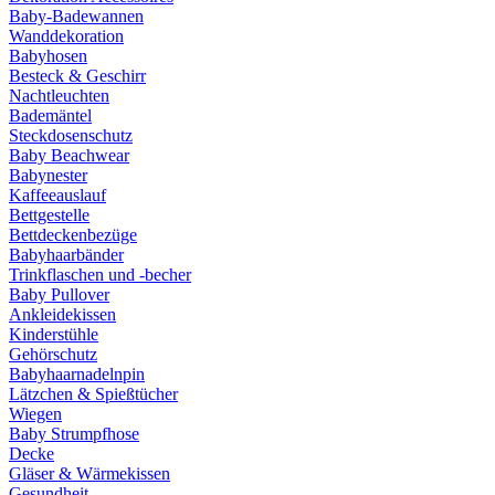
Baby-Badewannen
Wanddekoration
Babyhosen
Besteck & Geschirr
Nachtleuchten
Bademäntel
Steckdosenschutz
Baby Beachwear
Babynester
Kaffeeauslauf
Bettgestelle
Bettdeckenbezüge
Babyhaarbänder
Trinkflaschen und -becher
Baby Pullover
Ankleidekissen
Kinderstühle
Gehörschutz
Babyhaarnadelnpin
Lätzchen & Spießtücher
Wiegen
Baby Strumpfhose
Decke
Gläser & Wärmekissen
Gesundheit