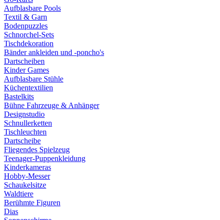
Aufblasbare Pools
Textil & Garn
Bodenpuzzles
Schnorchel-Sets
Tischdekoration
Bänder ankleiden und -poncho's
Dartscheiben
Kinder Games
Aufblasbare Stühle
Küchentextilien
Bastelkits
Bühne Fahrzeuge & Anhänger
Designstudio
Schnullerketten
Tischleuchten
Dartscheibe
Fliegendes Spielzeug
Teenager-Puppenkleidung
Kinderkameras
Hobby-Messer
Schaukelsitze
Waldtiere
Berühmte Figuren
Dias