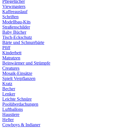
Pflegetücher
Viewmasters
Kaffeeauslauf
Schriften
Modellbau-Kits
Straßenschilder
Baby Bücher
Tisch-Eckschutz
Bärte und Schnurrbärte
Pfiff
Kinderbett
Matratzen
Beinwärmer und Strümpfe
Creatures
Mosaik-Einsätze
Spielt Verpflanzen
Kratz
Becher
Lenker
Leichte Schnüre
Poolüberdachungen
Luftballons
Haustiere
Hefter
Cowboys & Indianer