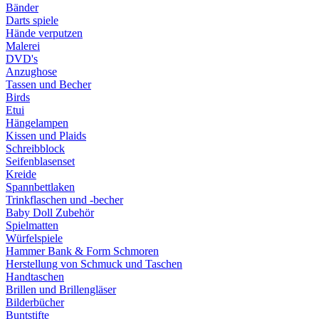
Bänder
Darts spiele
Hände verputzen
Malerei
DVD's
Anzughose
Tassen und Becher
Birds
Etui
Hängelampen
Kissen und Plaids
Schreibblock
Seifenblasenset
Kreide
Spannbettlaken
Trinkflaschen und -becher
Baby Doll Zubehör
Spielmatten
Würfelspiele
Hammer Bank & Form Schmoren
Herstellung von Schmuck und Taschen
Handtaschen
Brillen und Brillengläser
Bilderbücher
Buntstifte