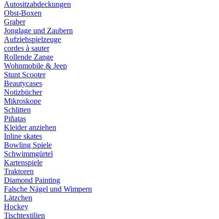
Autositzabdeckungen
Obst-Boxen
Graber
Jonglage und Zaubern
Aufziehspielzeuge
cordes à sauter
Rollende Zange
Wohnmobile & Jeep
Stunt Scooter
Beautycases
Notizbücher
Mikroskope
Schlitten
Piñatas
Kleider anziehen
Inline skates
Bowling Spiele
Schwimmgürtel
Kartenspiele
Traktoren
Diamond Painting
Falsche Nägel und Wimpern
Lätzchen
Hockey
Tischtextilien