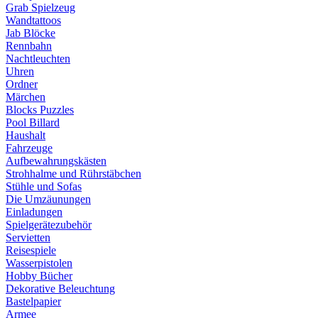
Grab Spielzeug
Wandtattoos
Jab Blöcke
Rennbahn
Nachtleuchten
Uhren
Ordner
Märchen
Blocks Puzzles
Pool Billard
Haushalt
Fahrzeuge
Aufbewahrungskästen
Strohhalme und Rührstäbchen
Stühle und Sofas
Die Umzäunungen
Einladungen
Spielgerätezubehör
Servietten
Reisespiele
Wasserpistolen
Hobby Bücher
Dekorative Beleuchtung
Bastelpapier
Armee