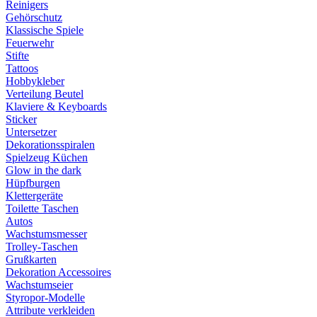
Reinigers
Gehörschutz
Klassische Spiele
Feuerwehr
Stifte
Tattoos
Hobbykleber
Verteilung Beutel
Klaviere & Keyboards
Sticker
Untersetzer
Dekorationsspiralen
Spielzeug Küchen
Glow in the dark
Hüpfburgen
Klettergeräte
Toilette Taschen
Autos
Wachstumsmesser
Trolley-Taschen
Grußkarten
Dekoration Accessoires
Wachstumseier
Styropor-Modelle
Attribute verkleiden