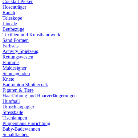
Cocktail-Picker
Hosenträger
Ranch
Teleskope
Lineale
Bettbezüge
Textilien und Kunsthandwerk
Sand Formen
Farbsets
Activity Spielzeug
Rettungswesten
Flummis
Maldesigner
Schulagenden
Knete
Badminton Shuttlecock
Figuren & Tiere
Haarfärbung und Haarverlängerungen
Hüpfball
Umschlagpapier
Stressbälle
Tischlampen
Puppenhaus Einrichtung
Baby-Badewannen
Schaltflächen