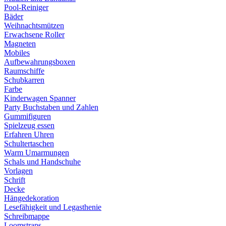
Pool-Reiniger
Bäder
Weihnachtsmützen
Erwachsene Roller
Magneten
Mobiles
Aufbewahrungsboxen
Raumschiffe
Schubkarren
Farbe
Kinderwagen Spanner
Party Buchstaben und Zahlen
Gummifiguren
Spielzeug essen
Erfahren Uhren
Schultertaschen
Warm Umarmungen
Schals und Handschuhe
Vorlagen
Schrift
Decke
Hängedekoration
Lesefähigkeit und Legasthenie
Schreibmappe
Loomstraps