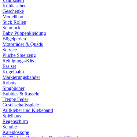
Zahnkisten
Kühltaschen
Geschenke
Modellbau
Stick Rollen
Schmuck
Baby-Puppenkleidung
Bügelperlen
Motorräder & Quads
Service
Pluche Spielzeug
Reinigungs-Kits
Ess-set
Kugelbahn
Markierungsbänder
Robots
Singbücher
Bubbles & Rasseln
Treppe Feder
Gesellschaftsspiele
Aufkleber und Klebeband
Spielhaus
Regenschirm
Schuhe
Kaleidoskope