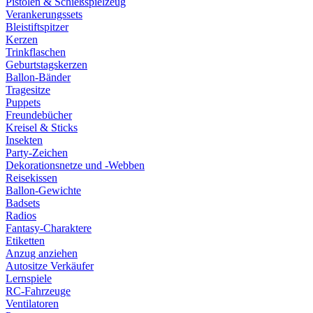
Pistolen & Schießspielzeug
Verankerungssets
Bleistiftspitzer
Kerzen
Trinkflaschen
Geburtstagskerzen
Ballon-Bänder
Tragesitze
Puppets
Freundebücher
Kreisel & Sticks
Insekten
Party-Zeichen
Dekorationsnetze und -Webben
Reisekissen
Ballon-Gewichte
Badsets
Radios
Fantasy-Charaktere
Etiketten
Anzug anziehen
Autositze Verkäufer
Lernspiele
RC-Fahrzeuge
Ventilatoren