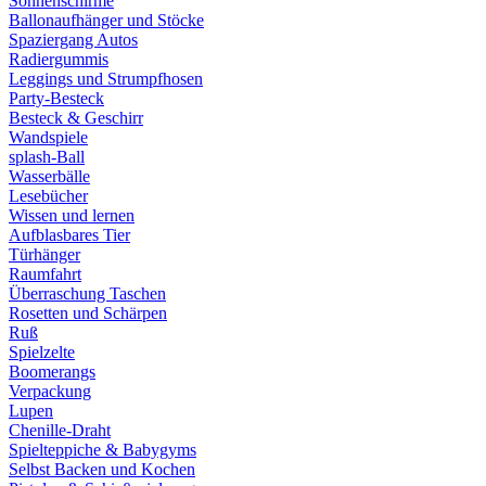
Sonnenschirme
Ballonaufhänger und Stöcke
Spaziergang Autos
Radiergummis
Leggings und Strumpfhosen
Party-Besteck
Besteck & Geschirr
Wandspiele
splash-Ball
Wasserbälle
Lesebücher
Wissen und lernen
Aufblasbares Tier
Türhänger
Raumfahrt
Überraschung Taschen
Rosetten und Schärpen
Ruß
Spielzelte
Boomerangs
Verpackung
Lupen
Chenille-Draht
Spielteppiche & Babygyms
Selbst Backen und Kochen