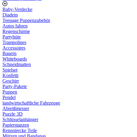
Baby-Verdecke
Diadem
Teenage Puppenzubehör
Autos fahren
Regenschirme
Partyhüte
Trampolines
Accessoires
Bauern
Whiteboards
Schneidmatten
Spielset
Konfetti
Geschirr
Party-Pakete
Puppen
Pendel
landwirtschaftliche Fahrzeuge
Abreißmesser
Puzzle 3D
Schlüsselanhänger
Papierstanzen
Rennstrecke Teile
Mützen und Bandanas