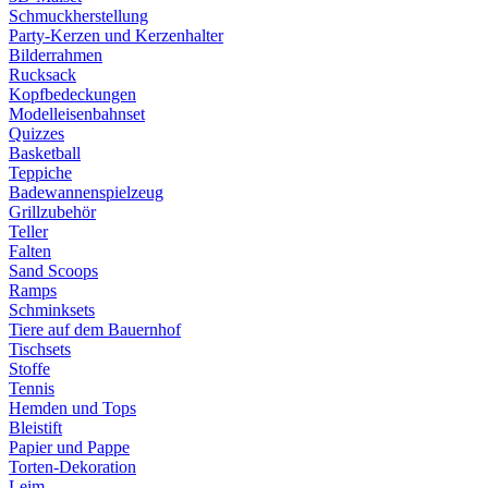
Schmuckherstellung
Party-Kerzen und Kerzenhalter
Bilderrahmen
Rucksack
Kopfbedeckungen
Modelleisenbahnset
Quizzes
Basketball
Teppiche
Badewannenspielzeug
Grillzubehör
Teller
Falten
Sand Scoops
Ramps
Schminksets
Tiere auf dem Bauernhof
Tischsets
Stoffe
Tennis
Hemden und Tops
Bleistift
Papier und Pappe
Torten-Dekoration
Leim