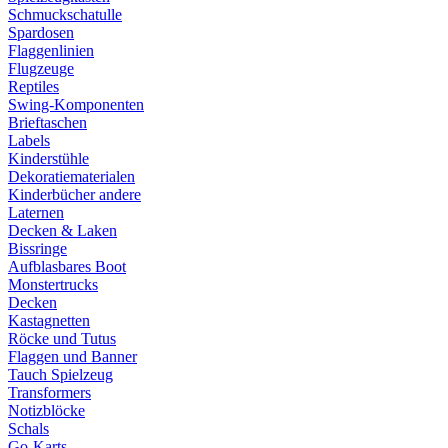
Schmuckschatulle
Spardosen
Flaggenlinien
Flugzeuge
Reptiles
Swing-Komponenten
Brieftaschen
Labels
Kinderstühle
Dekoratiematerialen
Kinderbücher andere
Laternen
Decken & Laken
Bissringe
Aufblasbares Boot
Monstertrucks
Decken
Kastagnetten
Röcke und Tutus
Flaggen und Banner
Tauch Spielzeug
Transformers
Notizblöcke
Schals
Go-Karts