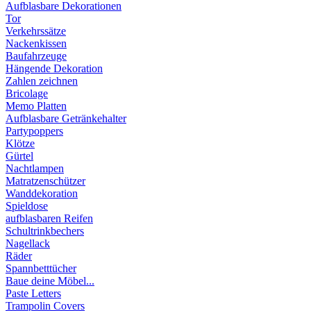
Aufblasbare Dekorationen
Tor
Verkehrssätze
Nackenkissen
Baufahrzeuge
Hängende Dekoration
Zahlen zeichnen
Bricolage
Memo Platten
Aufblasbare Getränkehalter
Partypoppers
Klötze
Gürtel
Nachtlampen
Matratzenschützer
Wanddekoration
Spieldose
aufblasbaren Reifen
Schultrinkbechers
Nagellack
Räder
Spannbetttücher
Baue deine Möbel...
Paste Letters
Trampolin Covers