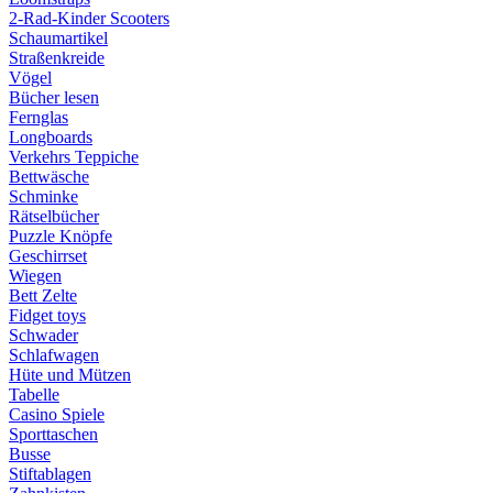
2-Rad-Kinder Scooters
Schaumartikel
Straßenkreide
Vögel
Bücher lesen
Fernglas
Longboards
Verkehrs Teppiche
Bettwäsche
Schminke
Rätselbücher
Puzzle Knöpfe
Geschirrset
Wiegen
Bett Zelte
Fidget toys
Schwader
Schlafwagen
Hüte und Mützen
Tabelle
Casino Spiele
Sporttaschen
Busse
Stiftablagen