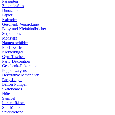
Passanten
Zubehör-Sets
Dinosaurs
Papier
Kalender
Geschenk-Verpackung
Baby und Kleinkindbücher
Serpentines
Monsters
Namensschilder
Pinch Zahlen
Kleiderbügel
Gym Taschen
Party-Dekoration
Geschenk-Dekoration
Poppenwagens
Dekorative Materialien
Party-Logen
Ballon-Pumpen
Skateboards
Hüte
Stempel
Lernen Rätsel
Stirnbänder
Spieltelefone