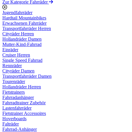
Zur Kategorie Fahrräder
Jugendfahrräder
Hardtail Mountainbikes
Erwachsenen Fahrräder
Transportfahrräder Herren
Cityräder Herren
Hollandräder Damen
Mutter-Kind-Fahrrad
Einräder
Cruiser Herren
Single Speed Fahrrad
Rennräder
Cityräder Damen
Transportfahrräder Damen
Tourenräder
Hollandräder Herren
Fietstrainers
Fahrradanhänger
Fahrradtrainer Zubehör
Lastenfahrräder
Fietstrainer Accessoires
Hoverboards
Falträder
Fahrrad-Anhänger