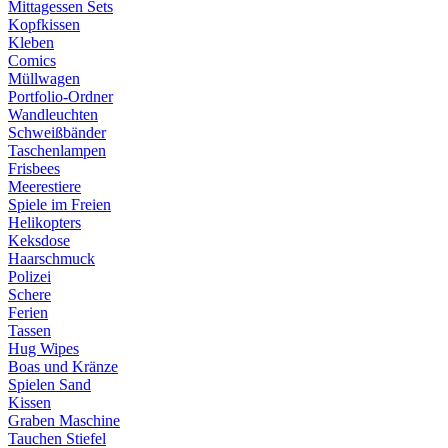
Mittagessen Sets
Kopfkissen
Kleben
Comics
Müllwagen
Portfolio-Ordner
Wandleuchten
Schweißbänder
Taschenlampen
Frisbees
Meerestiere
Spiele im Freien
Helikopters
Keksdose
Haarschmuck
Polizei
Schere
Ferien
Tassen
Hug Wipes
Boas und Kränze
Spielen Sand
Kissen
Graben Maschine
Tauchen Stiefel