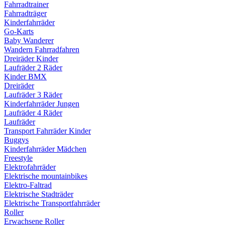
Fahrradtrainer
Fahrradträger
Kinderfahrräder
Go-Karts
Baby Wanderer
Wandern Fahrradfahren
Dreiräder Kinder
Laufräder 2 Räder
Kinder BMX
Dreiräder
Laufräder 3 Räder
Kinderfahrräder Jungen
Laufräder 4 Räder
Laufräder
Transport Fahrräder Kinder
Buggys
Kinderfahrräder Mädchen
Freestyle
Elektrofahrräder
Elektrische mountainbikes
Elektro-Faltrad
Elektrische Stadträder
Elektrische Transportfahrräder
Roller
Erwachsene Roller