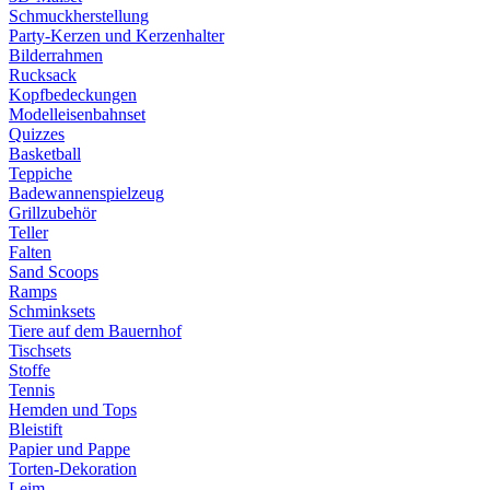
Schmuckherstellung
Party-Kerzen und Kerzenhalter
Bilderrahmen
Rucksack
Kopfbedeckungen
Modelleisenbahnset
Quizzes
Basketball
Teppiche
Badewannenspielzeug
Grillzubehör
Teller
Falten
Sand Scoops
Ramps
Schminksets
Tiere auf dem Bauernhof
Tischsets
Stoffe
Tennis
Hemden und Tops
Bleistift
Papier und Pappe
Torten-Dekoration
Leim