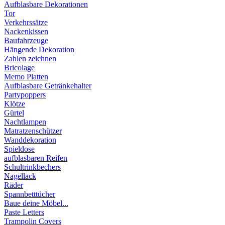
Aufblasbare Dekorationen
Tor
Verkehrssätze
Nackenkissen
Baufahrzeuge
Hängende Dekoration
Zahlen zeichnen
Bricolage
Memo Platten
Aufblasbare Getränkehalter
Partypoppers
Klötze
Gürtel
Nachtlampen
Matratzenschützer
Wanddekoration
Spieldose
aufblasbaren Reifen
Schultrinkbechers
Nagellack
Räder
Spannbetttücher
Baue deine Möbel...
Paste Letters
Trampolin Covers