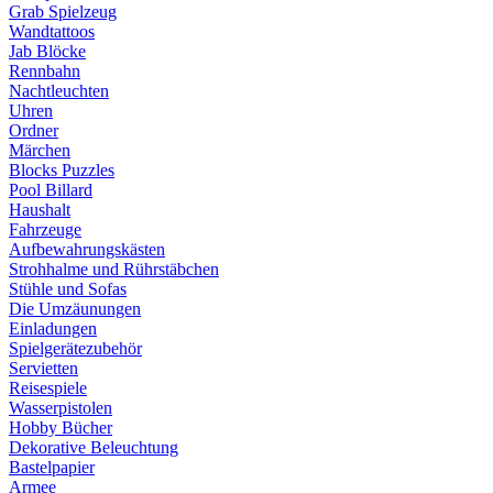
Grab Spielzeug
Wandtattoos
Jab Blöcke
Rennbahn
Nachtleuchten
Uhren
Ordner
Märchen
Blocks Puzzles
Pool Billard
Haushalt
Fahrzeuge
Aufbewahrungskästen
Strohhalme und Rührstäbchen
Stühle und Sofas
Die Umzäunungen
Einladungen
Spielgerätezubehör
Servietten
Reisespiele
Wasserpistolen
Hobby Bücher
Dekorative Beleuchtung
Bastelpapier
Armee