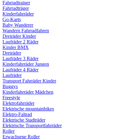
Fahrradtrainer
Fahrradträger
Kinderfahrräder
Go-Karts
Baby Wanderer
Wandern Fahrradfahren
Dreiräder Kinder
Laufräder 2 Räder
Kinder BMX
Dreiräder
Laufräder 3 Räder
Kinderfahrräder Jungen
Laufräder 4 Räder
Laufräder
Transport Fahrräder Kinder
Buggys
Kinderfahrräder Mädchen
Freestyle
Elektrofahrräder
Elektrische mountainbikes
Elektro-Faltrad
Elektrische Stadträder
Elektrische Transportfahrräder
Roller
Erwachsene Roller