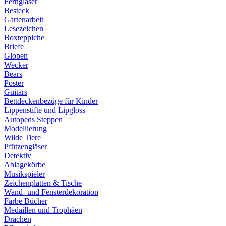
Ferngläser
Besteck
Gartenarbeit
Lesezeichen
Boxteppiche
Briefe
Globen
Wecker
Bears
Poster
Guitars
Bettdeckenbezüge für Kinder
Lippenstifte und Lipgloss
Autopeds Steppen
Modellierung
Wilde Tiere
Pfützengläser
Detektiv
Ablagekörbe
Musikspieler
Zeichenplatten & Tische
Wand- und Fensterdekoration
Farbe Bücher
Medaillen und Trophäen
Drachen