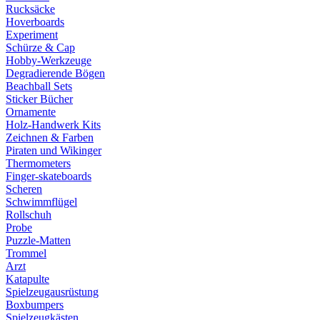
Rucksäcke
Hoverboards
Experiment
Schürze & Cap
Hobby-Werkzeuge
Degradierende Bögen
Beachball Sets
Sticker Bücher
Ornamente
Holz-Handwerk Kits
Zeichnen & Farben
Piraten und Wikinger
Thermometers
Finger-skateboards
Scheren
Schwimmflügel
Rollschuh
Probe
Puzzle-Matten
Trommel
Arzt
Katapulte
Spielzeugausrüstung
Boxbumpers
Spielzeugkästen