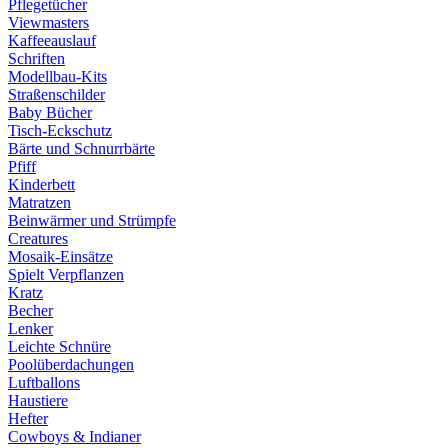
Pflegetücher
Viewmasters
Kaffeeauslauf
Schriften
Modellbau-Kits
Straßenschilder
Baby Bücher
Tisch-Eckschutz
Bärte und Schnurrbärte
Pfiff
Kinderbett
Matratzen
Beinwärmer und Strümpfe
Creatures
Mosaik-Einsätze
Spielt Verpflanzen
Kratz
Becher
Lenker
Leichte Schnüre
Poolüberdachungen
Luftballons
Haustiere
Hefter
Cowboys & Indianer