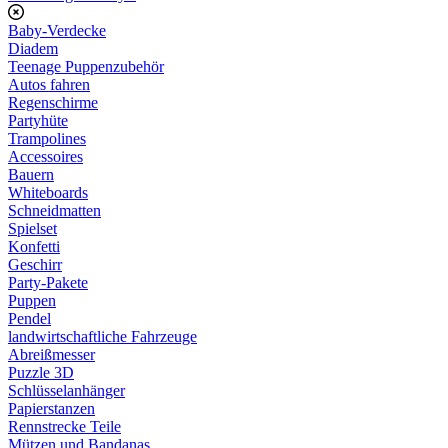
Baby-Verdecke
Diadem
Teenage Puppenzubehör
Autos fahren
Regenschirme
Partyhüte
Trampolines
Accessoires
Bauern
Whiteboards
Schneidmatten
Spielset
Konfetti
Geschirr
Party-Pakete
Puppen
Pendel
landwirtschaftliche Fahrzeuge
Abreißmesser
Puzzle 3D
Schlüsselanhänger
Papierstanzen
Rennstrecke Teile
Mützen und Bandanas