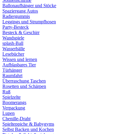
Sonnenschirme
Ballonaufhänger und Stöcke
Spaziergang Autos
Radiergummis
Leggings und Strumpfhosen
Party-Besteck
Besteck & Geschirr
Wandspiele
splash-Ball
Wasserbälle
Lesebücher
Wissen und lernen
Aufblasbares Tier
Türhänger
Raumfahrt
Überraschung Taschen
Rosetten und Schärpen
Ruß
Spielzelte
Boomerangs
Verpackung
Lupen
Chenille-Draht
Spielteppiche & Babygyms
Selbst Backen und Kochen