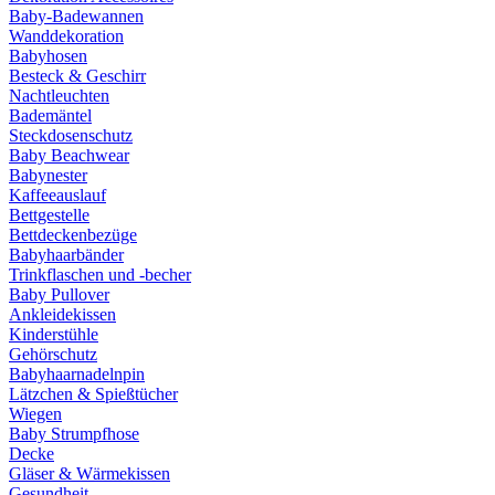
Baby-Badewannen
Wanddekoration
Babyhosen
Besteck & Geschirr
Nachtleuchten
Bademäntel
Steckdosenschutz
Baby Beachwear
Babynester
Kaffeeauslauf
Bettgestelle
Bettdeckenbezüge
Babyhaarbänder
Trinkflaschen und -becher
Baby Pullover
Ankleidekissen
Kinderstühle
Gehörschutz
Babyhaarnadelnpin
Lätzchen & Spießtücher
Wiegen
Baby Strumpfhose
Decke
Gläser & Wärmekissen
Gesundheit