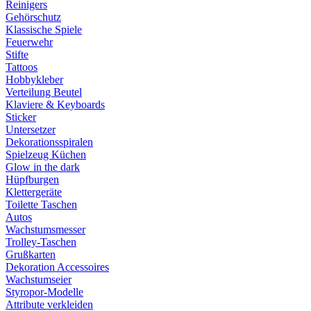
Reinigers
Gehörschutz
Klassische Spiele
Feuerwehr
Stifte
Tattoos
Hobbykleber
Verteilung Beutel
Klaviere & Keyboards
Sticker
Untersetzer
Dekorationsspiralen
Spielzeug Küchen
Glow in the dark
Hüpfburgen
Klettergeräte
Toilette Taschen
Autos
Wachstumsmesser
Trolley-Taschen
Grußkarten
Dekoration Accessoires
Wachstumseier
Styropor-Modelle
Attribute verkleiden