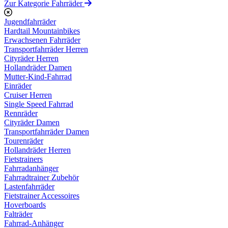
Zur Kategorie Fahrräder
Jugendfahrräder
Hardtail Mountainbikes
Erwachsenen Fahrräder
Transportfahrräder Herren
Cityräder Herren
Hollandräder Damen
Mutter-Kind-Fahrrad
Einräder
Cruiser Herren
Single Speed Fahrrad
Rennräder
Cityräder Damen
Transportfahrräder Damen
Tourenräder
Hollandräder Herren
Fietstrainers
Fahrradanhänger
Fahrradtrainer Zubehör
Lastenfahrräder
Fietstrainer Accessoires
Hoverboards
Falträder
Fahrrad-Anhänger