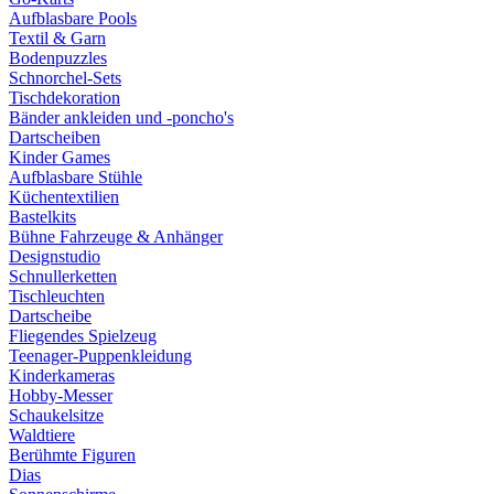
Aufblasbare Pools
Textil & Garn
Bodenpuzzles
Schnorchel-Sets
Tischdekoration
Bänder ankleiden und -poncho's
Dartscheiben
Kinder Games
Aufblasbare Stühle
Küchentextilien
Bastelkits
Bühne Fahrzeuge & Anhänger
Designstudio
Schnullerketten
Tischleuchten
Dartscheibe
Fliegendes Spielzeug
Teenager-Puppenkleidung
Kinderkameras
Hobby-Messer
Schaukelsitze
Waldtiere
Berühmte Figuren
Dias