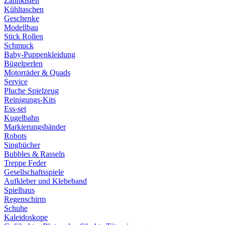
Zahnkisten
Kühltaschen
Geschenke
Modellbau
Stick Rollen
Schmuck
Baby-Puppenkleidung
Bügelperlen
Motorräder & Quads
Service
Pluche Spielzeug
Reinigungs-Kits
Ess-set
Kugelbahn
Markierungsbänder
Robots
Singbücher
Bubbles & Rasseln
Treppe Feder
Gesellschaftsspiele
Aufkleber und Klebeband
Spielhaus
Regenschirm
Schuhe
Kaleidoskope