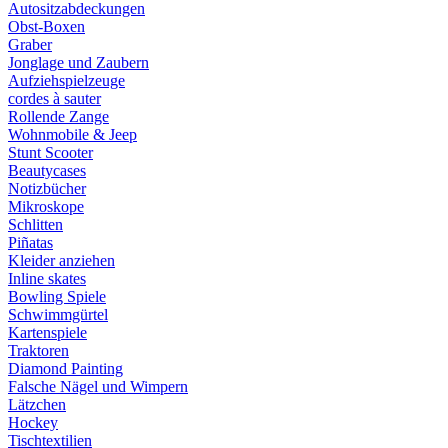
Autositzabdeckungen
Obst-Boxen
Graber
Jonglage und Zaubern
Aufziehspielzeuge
cordes à sauter
Rollende Zange
Wohnmobile & Jeep
Stunt Scooter
Beautycases
Notizbücher
Mikroskope
Schlitten
Piñatas
Kleider anziehen
Inline skates
Bowling Spiele
Schwimmgürtel
Kartenspiele
Traktoren
Diamond Painting
Falsche Nägel und Wimpern
Lätzchen
Hockey
Tischtextilien