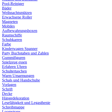
Pool-Reiniger
Bäder
Weihnachtsmützen
Erwachsene Roller
Magneten
Mobiles
Aufbewahrungsboxen
Raumschiffe
Schubkarren
Farbe
Kinderwagen Spanner
Party Buchstaben und Zahlen
Gummifiguren
Spielzeug essen
Erfahren Uhren
Schultertaschen
Warm Umarmungen
Schals und Handschuhe
Vorlagen
Schrift
Decke
Hängedekoration
Lesefähigkeit und Legasthenie
Schreibmappe
Loomstraps