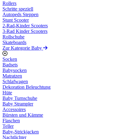
Rollers
Schritte speziell
Autopeds Steppen
Stunt Scooter
2-Rad-Kinder Scooters
3-Rad Kinder Scooters
Rollschuhe
Skateboards
Zur Kategorie Baby
Socken
Badsets
Babysocken
Matratzen
Schlafwagen
Dekoration Beleuchtung
Hüte
Baby Turnschuhe
Baby Strampler
Accessoires
Bürsten und Kämme
Flaschen
Teller
Baby-Strickjacken
Nachtlichter