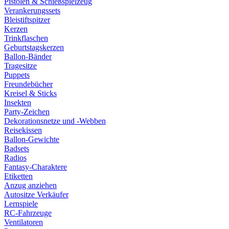
Pistolen & Schießspielzeug
Verankerungssets
Bleistiftspitzer
Kerzen
Trinkflaschen
Geburtstagskerzen
Ballon-Bänder
Tragesitze
Puppets
Freundebücher
Kreisel & Sticks
Insekten
Party-Zeichen
Dekorationsnetze und -Webben
Reisekissen
Ballon-Gewichte
Badsets
Radios
Fantasy-Charaktere
Etiketten
Anzug anziehen
Autositze Verkäufer
Lernspiele
RC-Fahrzeuge
Ventilatoren