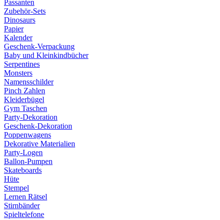
Passanten
Zubehör-Sets
Dinosaurs
Papier
Kalender
Geschenk-Verpackung
Baby und Kleinkindbücher
Serpentines
Monsters
Namensschilder
Pinch Zahlen
Kleiderbügel
Gym Taschen
Party-Dekoration
Geschenk-Dekoration
Poppenwagens
Dekorative Materialien
Party-Logen
Ballon-Pumpen
Skateboards
Hüte
Stempel
Lernen Rätsel
Stirnbänder
Spieltelefone