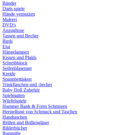
Bänder
Darts spiele
Hände verputzen
Malerei
DVD's
Anzughose
Tassen und Becher
Birds
Etui
Hängelampen
Kissen und Plaids
Schreibblock
Seifenblasenset
Kreide
Spannbettlaken
Trinkflaschen und -becher
Baby Doll Zubehör
Spielmatten
Würfelspiele
Hammer Bank & Form Schmoren
Herstellung von Schmuck und Taschen
Handtaschen
Brillen und Brillengläser
Bilderbücher
Buntstifte