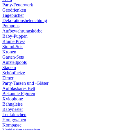
Party-Feuerwerk
Geodrienken
Tagebücher
Dekorationsbeleuchtung
Pompons
Aufbewahrungskörbe
Baby-Puppen
Blume Press
Strand-Sets
Kronen
Garten-Sets
Aufstellpools
Stapeln
Schöpfnetze
Eimer
Party-Tassen und -Gläser
Aufblasbares Bett
Bekannte Figuren
Xylophone
Bahngleise
Babynester
Lenkdrachen
Honigwaben
Kompasse