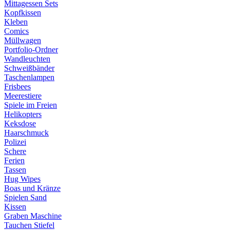
Mittagessen Sets
Kopfkissen
Kleben
Comics
Müllwagen
Portfolio-Ordner
Wandleuchten
Schweißbänder
Taschenlampen
Frisbees
Meerestiere
Spiele im Freien
Helikopters
Keksdose
Haarschmuck
Polizei
Schere
Ferien
Tassen
Hug Wipes
Boas und Kränze
Spielen Sand
Kissen
Graben Maschine
Tauchen Stiefel