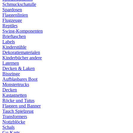
Schmuckschatulle
Spardosen
Flaggenlinien
Flugzeuge
Reptiles
Swing-Komponenten
Brieftaschen
Labels
Kinderstühle
Dekoratiematerialen
Kinderbücher andere
Laternen
Decken & Laken
Bissringe
Aufblasbares Boot
Monstertrucks
Decken
Kastagnetten
Röcke und Tutus
Flaggen und Banner
Tauch Spielzeug
Transformers
Notizblöcke
Schals
Go-Karts