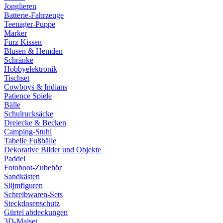
Jonglieren
Batterie-Fahrzeuge
Teenager-Puppe
Marker
Furz Kissen
Blusen & Hemden
Schränke
Hobbyelektronik
Tischset
Cowboys & Indians
Patience Spiele
Bälle
Schulrucksäcke
Dreiecke & Becken
Camping-Stuhl
Tabelle Fußbälle
Dekorative Bilder und Objekte
Paddel
Fotoboot-Zubehör
Sandkästen
Slijmfiguren
Schreibwaren-Sets
Steckdosenschutz
Gürtel abdeckungen
3D-Malset