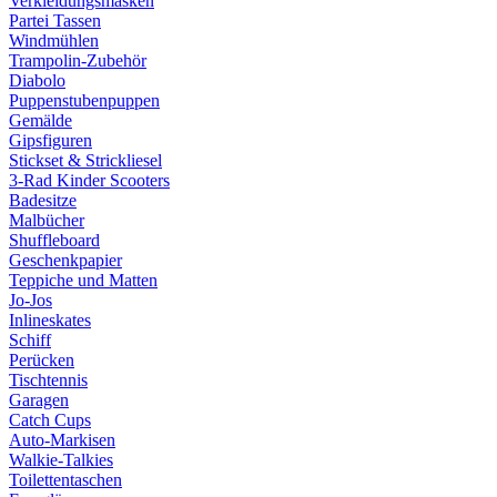
Verkleidungsmasken
Partei Tassen
Windmühlen
Trampolin-Zubehör
Diabolo
Puppenstubenpuppen
Gemälde
Gipsfiguren
Stickset & Strickliesel
3-Rad Kinder Scooters
Badesitze
Malbücher
Shuffleboard
Geschenkpapier
Teppiche und Matten
Jo-Jos
Inlineskates
Schiff
Perücken
Tischtennis
Garagen
Catch Cups
Auto-Markisen
Walkie-Talkies
Toilettentaschen