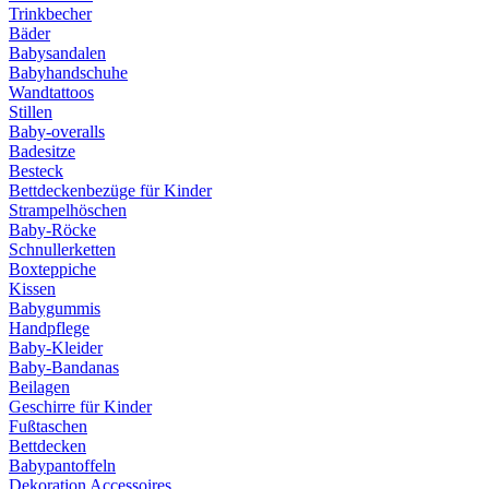
Trinkbecher
Bäder
Babysandalen
Babyhandschuhe
Wandtattoos
Stillen
Baby-overalls
Badesitze
Besteck
Bettdeckenbezüge für Kinder
Strampelhöschen
Baby-Röcke
Schnullerketten
Boxteppiche
Kissen
Babygummis
Handpflege
Baby-Kleider
Baby-Bandanas
Beilagen
Geschirre für Kinder
Fußtaschen
Bettdecken
Babypantoffeln
Dekoration Accessoires