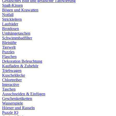
Gefälschtes Blut und gefälschte Tätowierung
Spaß-Kissen
Bögen und Krawatten
Notfall
Strickleitern
Laufräder
Brotdosen
Umhängetaschen
Schwimmbadfilter
Bleistifte
Tierwelt
Puzzles
Flaschen
Dekoration Beleuchtung
Kaufladen & Zubehör
Triebwagen
Kuscheldecke
Chlortreiber
Interactive
Taschen
Ausschneiden & Einfügen
Geschenketiketten
Wasserspiele
Hörner und Rasseln
Puzzle IQ