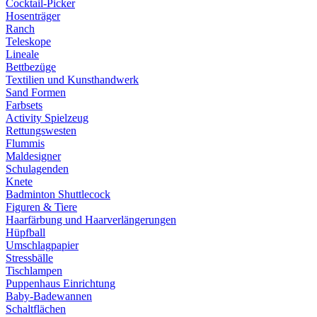
Cocktail-Picker
Hosenträger
Ranch
Teleskope
Lineale
Bettbezüge
Textilien und Kunsthandwerk
Sand Formen
Farbsets
Activity Spielzeug
Rettungswesten
Flummis
Maldesigner
Schulagenden
Knete
Badminton Shuttlecock
Figuren & Tiere
Haarfärbung und Haarverlängerungen
Hüpfball
Umschlagpapier
Stressbälle
Tischlampen
Puppenhaus Einrichtung
Baby-Badewannen
Schaltflächen