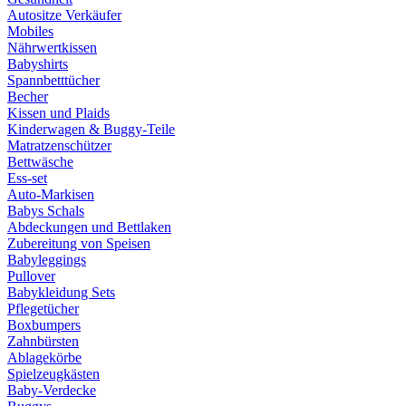
Autositze Verkäufer
Mobiles
Nährwertkissen
Babyshirts
Spannbetttücher
Becher
Kissen und Plaids
Kinderwagen & Buggy-Teile
Matratzenschützer
Bettwäsche
Ess-set
Auto-Markisen
Babys Schals
Abdeckungen und Bettlaken
Zubereitung von Speisen
Babyleggings
Pullover
Babykleidung Sets
Pflegetücher
Boxbumpers
Zahnbürsten
Ablagekörbe
Spielzeugkästen
Baby-Verdecke