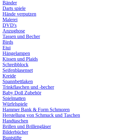
Bänder
Darts spiele
Hände verputzen
Malerei
DVD's
Anzughose
Tassen und Becher
Birds
Etui
Hängelampen
Kissen und Plaids
Schreibblock
Seifenblasenset
Kreide
Spannbettlaken
Trinkflaschen und -becher
Baby Doll Zubehör
Spielmatten
Würfelspiele
Hammer Bank & Form Schmoren
Herstellung von Schmuck und Taschen
Handtaschen
Brillen und Brillengläser
Bilderbücher
Buntstifte