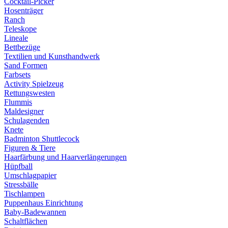
Cocktail-Picker
Hosenträger
Ranch
Teleskope
Lineale
Bettbezüge
Textilien und Kunsthandwerk
Sand Formen
Farbsets
Activity Spielzeug
Rettungswesten
Flummis
Maldesigner
Schulagenden
Knete
Badminton Shuttlecock
Figuren & Tiere
Haarfärbung und Haarverlängerungen
Hüpfball
Umschlagpapier
Stressbälle
Tischlampen
Puppenhaus Einrichtung
Baby-Badewannen
Schaltflächen