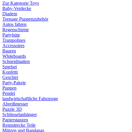
Zur Kategorie Toys
Baby-Verdecke
Diadem
Teenage Puppenzubehör
Autos fahren
Regenschirme
Partyhüte
Trampolines
Accessoires
Bauern
Whiteboards
Schneidmatten
Spielset
Konfetti
Geschirr
Party-Pakete
Puppen
Pendel
landwirtschaftliche Fahrzeuge
Abreißmesser
Puzzle 3D
Schlüsselanhänger
Papierstanzen
Rennstrecke Teile
Mützen und Bandanas