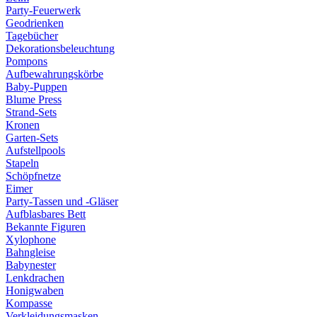
Party-Feuerwerk
Geodrienken
Tagebücher
Dekorationsbeleuchtung
Pompons
Aufbewahrungskörbe
Baby-Puppen
Blume Press
Strand-Sets
Kronen
Garten-Sets
Aufstellpools
Stapeln
Schöpfnetze
Eimer
Party-Tassen und -Gläser
Aufblasbares Bett
Bekannte Figuren
Xylophone
Bahngleise
Babynester
Lenkdrachen
Honigwaben
Kompasse
Verkleidungsmasken