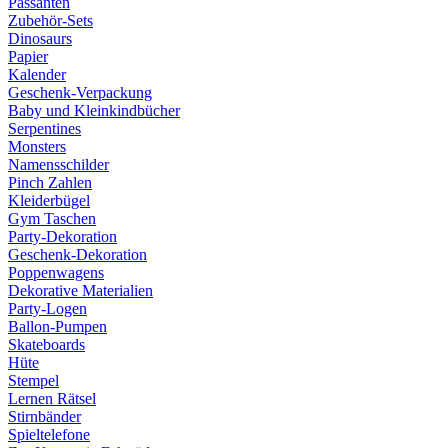
Passanten
Zubehör-Sets
Dinosaurs
Papier
Kalender
Geschenk-Verpackung
Baby und Kleinkindbücher
Serpentines
Monsters
Namensschilder
Pinch Zahlen
Kleiderbügel
Gym Taschen
Party-Dekoration
Geschenk-Dekoration
Poppenwagens
Dekorative Materialien
Party-Logen
Ballon-Pumpen
Skateboards
Hüte
Stempel
Lernen Rätsel
Stirnbänder
Spieltelefone