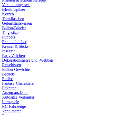
Pistolen & Schießspielzeug
Verankerungssets
Bleistiftspitzer
Kerzen
Trinkflaschen
Geburtstagskerzen
Ballon-Bänder
Tragesitze
Puppets
Freundebücher
Kreisel & Sticks
Insekten
Party-Zeichen
Dekorationsnetze und -Webben
Reisekissen
Ballon-Gewichte
Badsets
Radios
Fantasy-Charaktere
Etiketten
Anzug anziehen
Autositze Verkäufer
Lernspiele
RC-Fahrzeuge
Ventilatoren