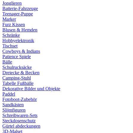
Jonglieren
Batterie-Fahrzeuge
Teenager-Puppe
Marker
Furz Kissen
Blusen & Hemden
Schränke
Hobbyelektronik
Tischset
Cowboys & Indians
Patience Spiele
Bälle
Schulrucksäcke
Dreiecke & Becken
Camping-Stuhl
Tabelle Fußbälle
Dekorative Bilder und Objekte
Paddel
Fotoboot-Zubehör
Sandkästen
Slijmfiguren
Schreibwaren-Sets
Steckdosenschutz
Gürtel abdeckungen
3D-Malset