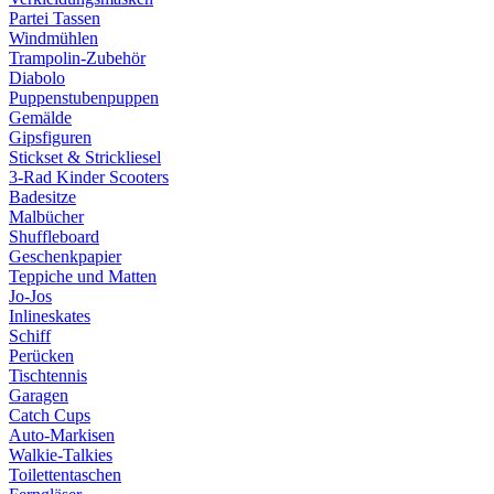
Partei Tassen
Windmühlen
Trampolin-Zubehör
Diabolo
Puppenstubenpuppen
Gemälde
Gipsfiguren
Stickset & Strickliesel
3-Rad Kinder Scooters
Badesitze
Malbücher
Shuffleboard
Geschenkpapier
Teppiche und Matten
Jo-Jos
Inlineskates
Schiff
Perücken
Tischtennis
Garagen
Catch Cups
Auto-Markisen
Walkie-Talkies
Toilettentaschen