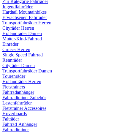
Zur Kategorie Fahrräder
Jugendfahrräder
Hardtail Mountainbikes
Erwachsenen Fahrräder
Transportfahrräder Herren
Cityräder Herren
Hollandräder Damen
Mutter-Kind-Fahrrad
Einräder
Cruiser Herren
Single Speed Fahrrad
Rennräder
Cityräder Damen
Transportfahrräder Damen
Tourenräder
Hollandräder Herren
Fietstrainers
Fahrradanhänger
Fahrradtrainer Zubehör
Lastenfahrräder
Fietstrainer Accessoires
Hoverboards
Falträder
Fahrrad-Anhänger
Fahrradtrainer