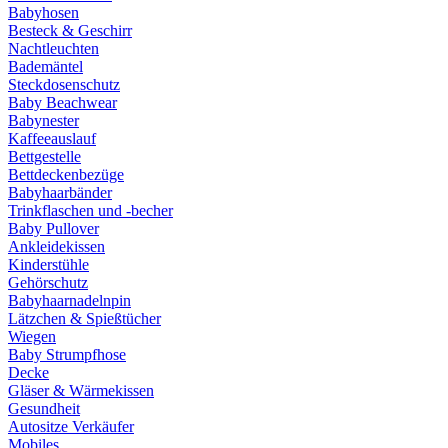
Babyhosen
Besteck & Geschirr
Nachtleuchten
Bademäntel
Steckdosenschutz
Baby Beachwear
Babynester
Kaffeeauslauf
Bettgestelle
Bettdeckenbezüge
Babyhaarbänder
Trinkflaschen und -becher
Baby Pullover
Ankleidekissen
Kinderstühle
Gehörschutz
Babyhaarnadelnpin
Lätzchen & Spießtücher
Wiegen
Baby Strumpfhose
Decke
Gläser & Wärmekissen
Gesundheit
Autositze Verkäufer
Mobiles