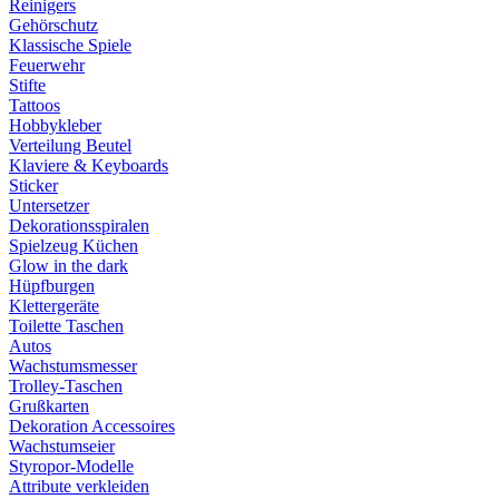
Reinigers
Gehörschutz
Klassische Spiele
Feuerwehr
Stifte
Tattoos
Hobbykleber
Verteilung Beutel
Klaviere & Keyboards
Sticker
Untersetzer
Dekorationsspiralen
Spielzeug Küchen
Glow in the dark
Hüpfburgen
Klettergeräte
Toilette Taschen
Autos
Wachstumsmesser
Trolley-Taschen
Grußkarten
Dekoration Accessoires
Wachstumseier
Styropor-Modelle
Attribute verkleiden