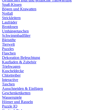
Gefälschtes Blut und gefälschte Tätowierung
Spaß-Kissen
Bögen und Krawatten
Notfall
Strickleitern
Laufräder
Brotdosen
Umhängetaschen
Schwimmbadfilter
Bleistifte
Tierwelt
Puzzles
Flaschen
Dekoration Beleuchtung
Kaufladen & Zubehör
Triebwagen
Kuscheldecke
Chlortreiber
Interactive
Taschen
Ausschneiden & Einfügen
Geschenketiketten
Wasserspiele
Hörner und Rasseln
Puzzle IQ