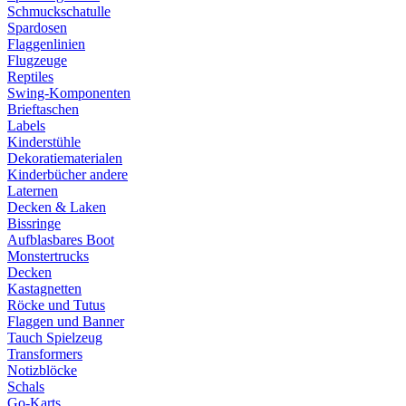
Schmuckschatulle
Spardosen
Flaggenlinien
Flugzeuge
Reptiles
Swing-Komponenten
Brieftaschen
Labels
Kinderstühle
Dekoratiematerialen
Kinderbücher andere
Laternen
Decken & Laken
Bissringe
Aufblasbares Boot
Monstertrucks
Decken
Kastagnetten
Röcke und Tutus
Flaggen und Banner
Tauch Spielzeug
Transformers
Notizblöcke
Schals
Go-Karts