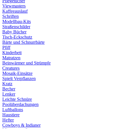
Pflegetücher
Viewmasters
Kaffeeauslauf
Schriften
Modellbau-Kits
Straßenschilder
Baby Bücher
Tisch-Eckschutz
Bärte und Schnurrbärte
Pfiff
Kinderbett
Matratzen
Beinwärmer und Strümpfe
Creatures
Mosaik-Einsätze
Spielt Verpflanzen
Kratz
Becher
Lenker
Leichte Schnüre
Poolüberdachungen
Luftballons
Haustiere
Hefter
Cowboys & Indianer