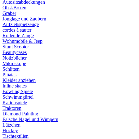
Autositzabdeckungen
Obst-Boxen
Graber
Jonglage und Zaubern
Aufziehspielzeuge
cordes à sauter
Rollende Zange
Wohnmobile & Jeep
Stunt Scooter
Beautycases
Notizbücher
Mikroskope
Schlitten
Piñatas
Kleider anziehen
Inline skates
Bowling Spiele
Schwimmgürtel
Kartenspiele
Traktoren
Diamond Painting
Falsche Nägel und Wimpern
Lätzchen
Hockey
Tischtextilien