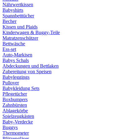
Nährwertkissen
Babyshirts
Spannbetttücher
Becher
Kissen und Plaids
Kinderwagen & Buggy-Teile
Matratzenschützer
Bettwäsche
Ess-set
Auto-Markisen
Babys Schals
Abdeckungen und Bettlaken
Zubereitung von Speisen
Babyleggings
Pullover
Babykleidung Sets
Pflegetücher
Boxbumpers
Zahnbürsten
Ablagekörbe
Spielzeugkästen
Baby-Verdecke
Buggys
Thermometer
Pfützengläser