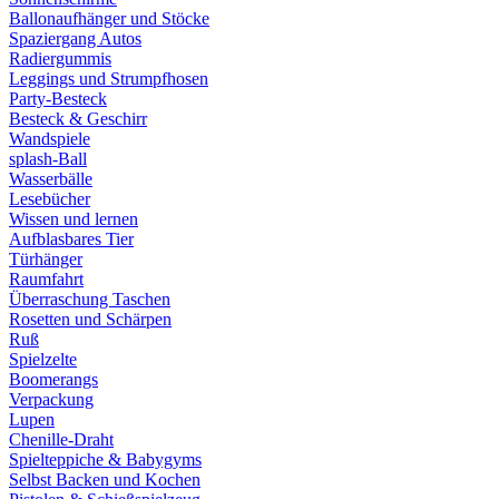
Ballonaufhänger und Stöcke
Spaziergang Autos
Radiergummis
Leggings und Strumpfhosen
Party-Besteck
Besteck & Geschirr
Wandspiele
splash-Ball
Wasserbälle
Lesebücher
Wissen und lernen
Aufblasbares Tier
Türhänger
Raumfahrt
Überraschung Taschen
Rosetten und Schärpen
Ruß
Spielzelte
Boomerangs
Verpackung
Lupen
Chenille-Draht
Spielteppiche & Babygyms
Selbst Backen und Kochen