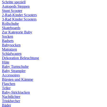
Schritte speziell
Autopeds Steppen
Stunt Scooter
2-Rad-Kinder Scooters
3-Rad Kinder Scooters
Rollschuhe
Skateboards
Zur Kategorie Baby
Socken
Badsets
Babysocken
Matratzen
Schlafwagen
Dekoration Beleuchtung
Hüte
Baby Turnschuhe
Baby Strampler
Accessoires
Bürsten und Kämme
Flaschen
Teller
Baby-Strickjacken
Nachtlichter
Trinkbecher
Bäder