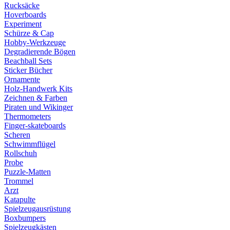
Rucksäcke
Hoverboards
Experiment
Schürze & Cap
Hobby-Werkzeuge
Degradierende Bögen
Beachball Sets
Sticker Bücher
Ornamente
Holz-Handwerk Kits
Zeichnen & Farben
Piraten und Wikinger
Thermometers
Finger-skateboards
Scheren
Schwimmflügel
Rollschuh
Probe
Puzzle-Matten
Trommel
Arzt
Katapulte
Spielzeugausrüstung
Boxbumpers
Spielzeugkästen