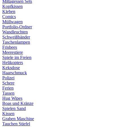
Mittagessen Sets
Kopfkissen
Kleben
Comics
Müllwagen
Portfolio-Ordner
Wandleuchten
Schweißbänder
Taschenlampen
Frisbees
Meerestiere
Spiele im Freien
Helikopters
Keksdose
Haarschmuck
Polizei
Schere
Ferien
Tassen
Hug Wipes
Boas und Kränze
Spielen Sand
Kissen
Graben Maschine
Tauchen Stiefel