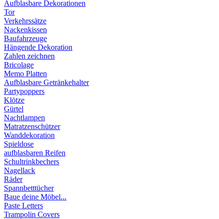
Aufblasbare Dekorationen
Tor
Verkehrssätze
Nackenkissen
Baufahrzeuge
Hängende Dekoration
Zahlen zeichnen
Bricolage
Memo Platten
Aufblasbare Getränkehalter
Partypoppers
Klötze
Gürtel
Nachtlampen
Matratzenschützer
Wanddekoration
Spieldose
aufblasbaren Reifen
Schultrinkbechers
Nagellack
Räder
Spannbetttücher
Baue deine Möbel...
Paste Letters
Trampolin Covers