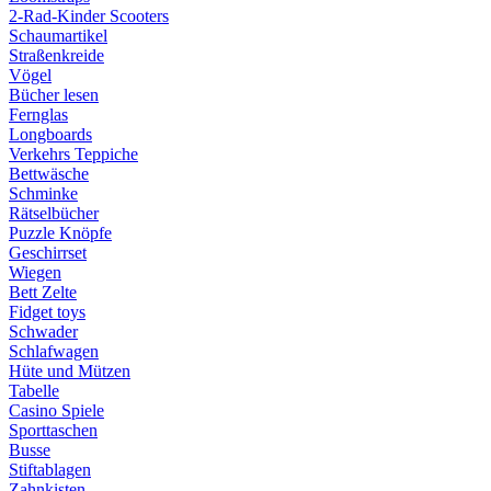
2-Rad-Kinder Scooters
Schaumartikel
Straßenkreide
Vögel
Bücher lesen
Fernglas
Longboards
Verkehrs Teppiche
Bettwäsche
Schminke
Rätselbücher
Puzzle Knöpfe
Geschirrset
Wiegen
Bett Zelte
Fidget toys
Schwader
Schlafwagen
Hüte und Mützen
Tabelle
Casino Spiele
Sporttaschen
Busse
Stiftablagen
Zahnkisten