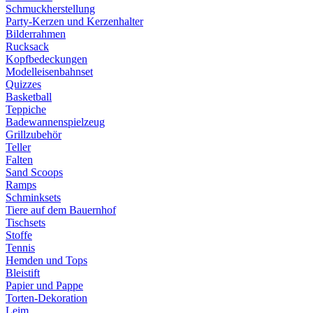
Schmuckherstellung
Party-Kerzen und Kerzenhalter
Bilderrahmen
Rucksack
Kopfbedeckungen
Modelleisenbahnset
Quizzes
Basketball
Teppiche
Badewannenspielzeug
Grillzubehör
Teller
Falten
Sand Scoops
Ramps
Schminksets
Tiere auf dem Bauernhof
Tischsets
Stoffe
Tennis
Hemden und Tops
Bleistift
Papier und Pappe
Torten-Dekoration
Leim