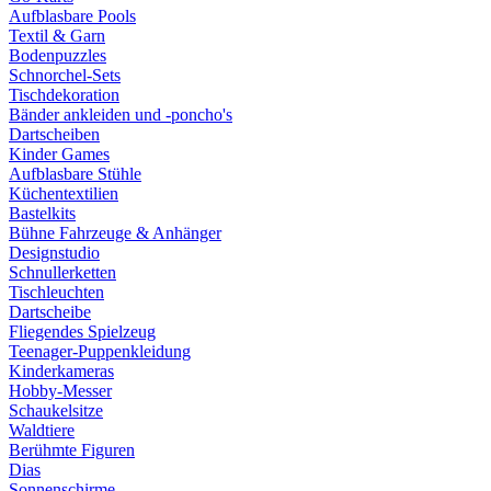
Aufblasbare Pools
Textil & Garn
Bodenpuzzles
Schnorchel-Sets
Tischdekoration
Bänder ankleiden und -poncho's
Dartscheiben
Kinder Games
Aufblasbare Stühle
Küchentextilien
Bastelkits
Bühne Fahrzeuge & Anhänger
Designstudio
Schnullerketten
Tischleuchten
Dartscheibe
Fliegendes Spielzeug
Teenager-Puppenkleidung
Kinderkameras
Hobby-Messer
Schaukelsitze
Waldtiere
Berühmte Figuren
Dias
Sonnenschirme