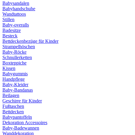
Babysandalen
Babyhandschuhe
Wandtattoos
Stillen
Baby-overalls
Badesitze
Besteck
Bettdeckenbezüge für Kinder
Strampelhöschen
Baby-Röcke
Schnullerketten
Boxteppiche
Kissen
Babygummis
Handpflege
Baby-Kleider
Baby-Bandanas
Beilagen
Geschirre für Kinder
Fußtaschen
Bettdecken
Babypantoffeln
Dekoration Accessoires
Baby-Badewannen
Wanddekoration