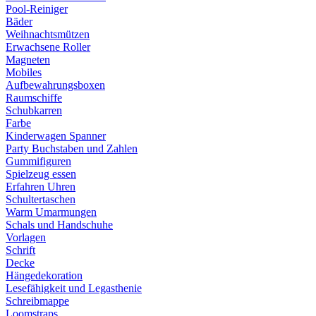
Pool-Reiniger
Bäder
Weihnachtsmützen
Erwachsene Roller
Magneten
Mobiles
Aufbewahrungsboxen
Raumschiffe
Schubkarren
Farbe
Kinderwagen Spanner
Party Buchstaben und Zahlen
Gummifiguren
Spielzeug essen
Erfahren Uhren
Schultertaschen
Warm Umarmungen
Schals und Handschuhe
Vorlagen
Schrift
Decke
Hängedekoration
Lesefähigkeit und Legasthenie
Schreibmappe
Loomstraps