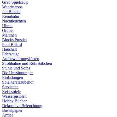
Grab Spielzeug
Wandtattoos
Jab Blöcke
Rennbahn
Nachtleuchten
Uhren
Ordner
Märchen
Blocks Puzzles
Pool Billard
Haushalt
Fahrzeuge
Aufbewahrungskästen
Strohhalme und Rührstäbchen
Stühle und Sofas
Die Umzäunungen
Einladungen
Spielgerätezubehör
Servietten
Reisespiele
Wasserpistolen
Hobby Bücher
Dekorative Beleuchtung
Bastelpapier
Armee