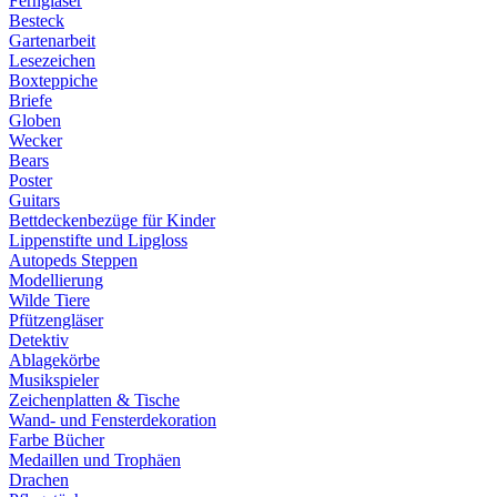
Ferngläser
Besteck
Gartenarbeit
Lesezeichen
Boxteppiche
Briefe
Globen
Wecker
Bears
Poster
Guitars
Bettdeckenbezüge für Kinder
Lippenstifte und Lipgloss
Autopeds Steppen
Modellierung
Wilde Tiere
Pfützengläser
Detektiv
Ablagekörbe
Musikspieler
Zeichenplatten & Tische
Wand- und Fensterdekoration
Farbe Bücher
Medaillen und Trophäen
Drachen