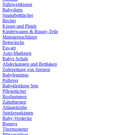
Nährwertkissen
Babyshirts
Spannbetttücher
Becher
Kissen und Plaids
Kinderwagen & Buggy-Teile
Matratzenschützer
Bettwäsche
Ess-set
Auto-Markisen
Babys Schals
Abdeckungen und Bettlaken
Zubereitung von Speisen
Babyleggings
Pullover
Babykleidung Sets
Pflegetücher
Boxbumpers
Zahnbürsten
Ablagekörbe
Spielzeugkästen
Baby-Verdecke
Buggys
Thermometer
Pfützengläser