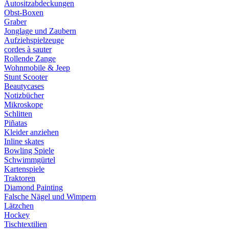
Autositzabdeckungen
Obst-Boxen
Graber
Jonglage und Zaubern
Aufziehspielzeuge
cordes à sauter
Rollende Zange
Wohnmobile & Jeep
Stunt Scooter
Beautycases
Notizbücher
Mikroskope
Schlitten
Piñatas
Kleider anziehen
Inline skates
Bowling Spiele
Schwimmgürtel
Kartenspiele
Traktoren
Diamond Painting
Falsche Nägel und Wimpern
Lätzchen
Hockey
Tischtextilien