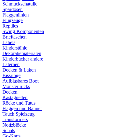
Schmuckschatulle
Spardosen
Flaggenlinien
Flugzeuge
Reptiles
Swing-Komponenten
Brieftaschen
Labels
Kinderstühle
Dekoratiematerialen
Kinderbücher andere
Laternen
Decken & Laken
Bissringe
Aufblasbares Boot
Monstertrucks
Decken
Kastagnetten
Röcke und Tutus
Flaggen und Banner
Tauch Spielzeug
Transformers
Notizblöcke
Schals
Go-Karts