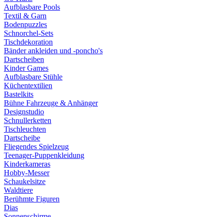
Aufblasbare Pools
Textil & Garn
Bodenpuzzles
Schnorchel-Sets
Tischdekoration
Bänder ankleiden und -poncho's
Dartscheiben
Kinder Games
Aufblasbare Stühle
Küchentextilien
Bastelkits
Bühne Fahrzeuge & Anhänger
Designstudio
Schnullerketten
Tischleuchten
Dartscheibe
Fliegendes Spielzeug
Teenager-Puppenkleidung
Kinderkameras
Hobby-Messer
Schaukelsitze
Waldtiere
Berühmte Figuren
Dias
Sonnenschirme