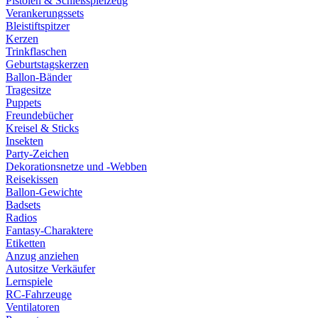
Pistolen & Schießspielzeug
Verankerungssets
Bleistiftspitzer
Kerzen
Trinkflaschen
Geburtstagskerzen
Ballon-Bänder
Tragesitze
Puppets
Freundebücher
Kreisel & Sticks
Insekten
Party-Zeichen
Dekorationsnetze und -Webben
Reisekissen
Ballon-Gewichte
Badsets
Radios
Fantasy-Charaktere
Etiketten
Anzug anziehen
Autositze Verkäufer
Lernspiele
RC-Fahrzeuge
Ventilatoren