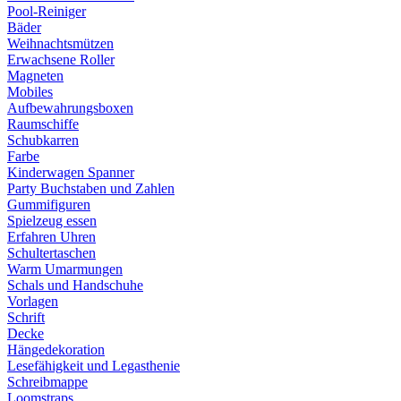
Pool-Reiniger
Bäder
Weihnachtsmützen
Erwachsene Roller
Magneten
Mobiles
Aufbewahrungsboxen
Raumschiffe
Schubkarren
Farbe
Kinderwagen Spanner
Party Buchstaben und Zahlen
Gummifiguren
Spielzeug essen
Erfahren Uhren
Schultertaschen
Warm Umarmungen
Schals und Handschuhe
Vorlagen
Schrift
Decke
Hängedekoration
Lesefähigkeit und Legasthenie
Schreibmappe
Loomstraps