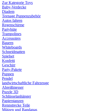
Zur Kategorie Toys
Baby-Verdecke
Diadem
Teenage Puppenzubehör
Autos fahren
Regenschirme
Partyhüte
Trampolines
Accessoires
Bauern
Whiteboards
Schneidmatten
Spielset
Konfetti
Geschirr
Party-Pakete
Puppen
Pendel
landwirtschaftliche Fahrzeuge
Abreißmesser
Puzzle 3D
Schlüsselanhänger
Papierstanzen
Rennstrecke Teile
Mützen und Bandanas