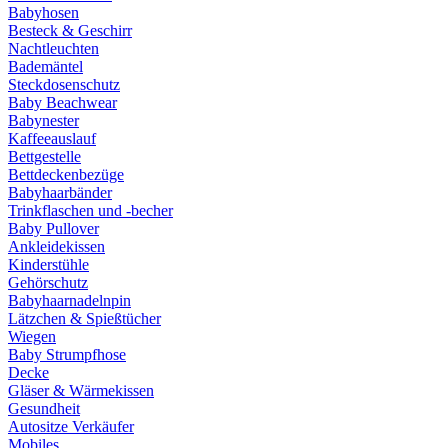
Babyhosen
Besteck & Geschirr
Nachtleuchten
Bademäntel
Steckdosenschutz
Baby Beachwear
Babynester
Kaffeeauslauf
Bettgestelle
Bettdeckenbezüge
Babyhaarbänder
Trinkflaschen und -becher
Baby Pullover
Ankleidekissen
Kinderstühle
Gehörschutz
Babyhaarnadelnpin
Lätzchen & Spießtücher
Wiegen
Baby Strumpfhose
Decke
Gläser & Wärmekissen
Gesundheit
Autositze Verkäufer
Mobiles