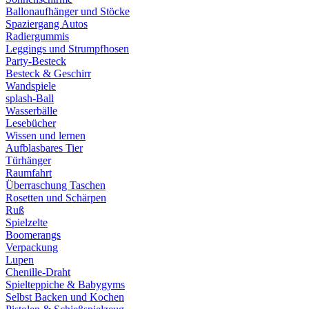
Ballonaufhänger und Stöcke
Spaziergang Autos
Radiergummis
Leggings und Strumpfhosen
Party-Besteck
Besteck & Geschirr
Wandspiele
splash-Ball
Wasserbälle
Lesebücher
Wissen und lernen
Aufblasbares Tier
Türhänger
Raumfahrt
Überraschung Taschen
Rosetten und Schärpen
Ruß
Spielzelte
Boomerangs
Verpackung
Lupen
Chenille-Draht
Spielteppiche & Babygyms
Selbst Backen und Kochen