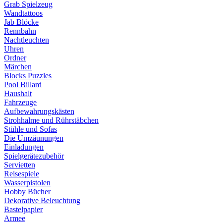
Grab Spielzeug
Wandtattoos
Jab Blöcke
Rennbahn
Nachtleuchten
Uhren
Ordner
Märchen
Blocks Puzzles
Pool Billard
Haushalt
Fahrzeuge
Aufbewahrungskästen
Strohhalme und Rührstäbchen
Stühle und Sofas
Die Umzäunungen
Einladungen
Spielgerätezubehör
Servietten
Reisespiele
Wasserpistolen
Hobby Bücher
Dekorative Beleuchtung
Bastelpapier
Armee