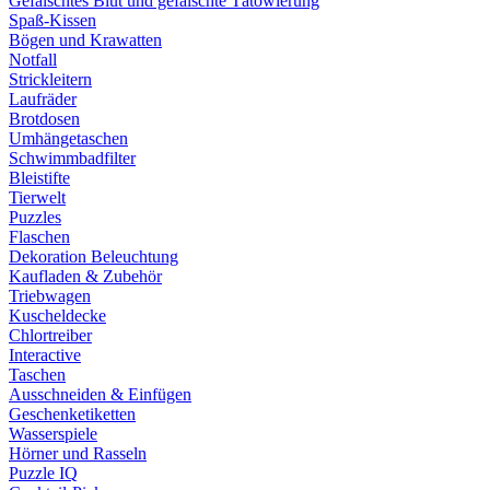
Gefälschtes Blut und gefälschte Tätowierung
Spaß-Kissen
Bögen und Krawatten
Notfall
Strickleitern
Laufräder
Brotdosen
Umhängetaschen
Schwimmbadfilter
Bleistifte
Tierwelt
Puzzles
Flaschen
Dekoration Beleuchtung
Kaufladen & Zubehör
Triebwagen
Kuscheldecke
Chlortreiber
Interactive
Taschen
Ausschneiden & Einfügen
Geschenketiketten
Wasserspiele
Hörner und Rasseln
Puzzle IQ