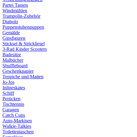
Partei Tassen
Windmühlen
Trampolin-Zubehör
Diabolo
Puppenstubenpuppen
Gemälde
Gipsfiguren
Stickset & Strickliesel
3-Rad Kinder Scooters
Badesitze
Malbücher
Shuffleboard
Geschenkpapier
Teppiche und Matten
Jo-Jos
Inlineskates
Schiff
Perücken
Tischtennis
Garagen
Catch Cups
Auto-Markisen
Walkie-Talkies
Toilettentaschen