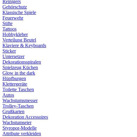
Reinigers
Gehörschutz
Klassische Spiele
Feuerwehr
Stifte
Tattoos
Hobbykleber
Verteilung Beutel
Klaviere & Keyboards
Sticker
Untersetzer
Dekorationsspiralen
Spielzeug Küchen
Glow in the dark
Hüpfburgen
Klettergeräte
Toilette Taschen
Autos
Wachstumsmesser
Trolley-Taschen
Grußkarten
Dekoration Accessoires
Wachstumseier
Styropor-Modelle
Attribute verkleiden