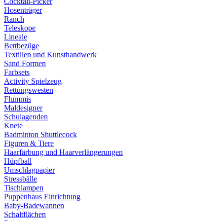
Cocktail-Picker
Hosenträger
Ranch
Teleskope
Lineale
Bettbezüge
Textilien und Kunsthandwerk
Sand Formen
Farbsets
Activity Spielzeug
Rettungswesten
Flummis
Maldesigner
Schulagenden
Knete
Badminton Shuttlecock
Figuren & Tiere
Haarfärbung und Haarverlängerungen
Hüpfball
Umschlagpapier
Stressbälle
Tischlampen
Puppenhaus Einrichtung
Baby-Badewannen
Schaltflächen