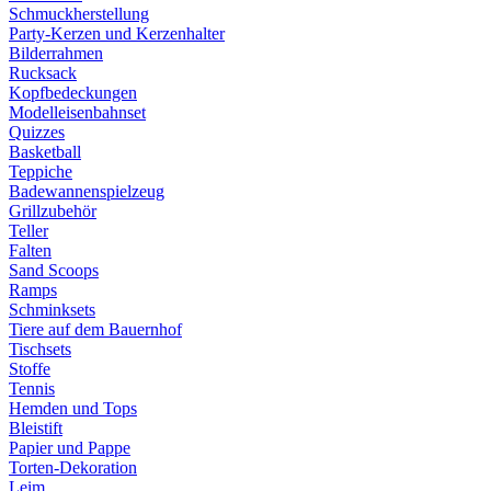
Schmuckherstellung
Party-Kerzen und Kerzenhalter
Bilderrahmen
Rucksack
Kopfbedeckungen
Modelleisenbahnset
Quizzes
Basketball
Teppiche
Badewannenspielzeug
Grillzubehör
Teller
Falten
Sand Scoops
Ramps
Schminksets
Tiere auf dem Bauernhof
Tischsets
Stoffe
Tennis
Hemden und Tops
Bleistift
Papier und Pappe
Torten-Dekoration
Leim