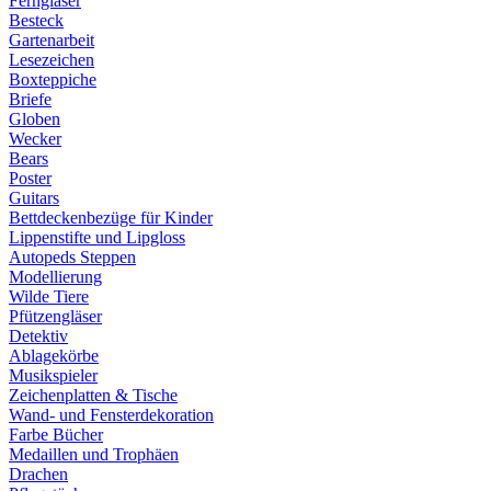
Ferngläser
Besteck
Gartenarbeit
Lesezeichen
Boxteppiche
Briefe
Globen
Wecker
Bears
Poster
Guitars
Bettdeckenbezüge für Kinder
Lippenstifte und Lipgloss
Autopeds Steppen
Modellierung
Wilde Tiere
Pfützengläser
Detektiv
Ablagekörbe
Musikspieler
Zeichenplatten & Tische
Wand- und Fensterdekoration
Farbe Bücher
Medaillen und Trophäen
Drachen