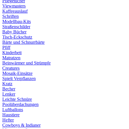
Pflegetücher
Viewmasters
Kaffeeauslauf
Schriften
Modellbau-Kits
Straßenschilder
Baby Bücher
Tisch-Eckschutz
Bärte und Schnurrbärte
Pfiff
Kinderbett
Matratzen
Beinwärmer und Strümpfe
Creatures
Mosaik-Einsätze
Spielt Verpflanzen
Kratz
Becher
Lenker
Leichte Schnüre
Poolüberdachungen
Luftballons
Haustiere
Hefter
Cowboys & Indianer