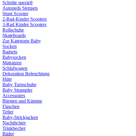
Schritte speziell
Autopeds Steppen
Stunt Scooter
2-Rad-Kinder Scooters
3-Rad Kinder Scooters
Rollschuhe
Skateboards
Zur Kategorie Baby
Socken
Badsets
Babysocken
Matratzen
Schlafwagen
Dekoration Beleuchtung
Hüte
Baby Turnschuhe
Baby Strampler
Accessoires
Bürsten und Kämme
Flaschen
Teller
Baby-Strickjacken
Nachtlichter
Trinkbecher
Bäder