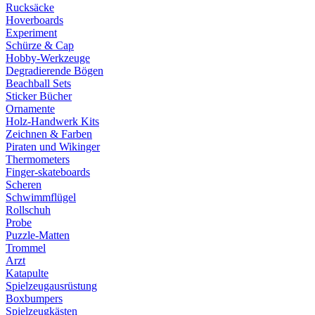
Rucksäcke
Hoverboards
Experiment
Schürze & Cap
Hobby-Werkzeuge
Degradierende Bögen
Beachball Sets
Sticker Bücher
Ornamente
Holz-Handwerk Kits
Zeichnen & Farben
Piraten und Wikinger
Thermometers
Finger-skateboards
Scheren
Schwimmflügel
Rollschuh
Probe
Puzzle-Matten
Trommel
Arzt
Katapulte
Spielzeugausrüstung
Boxbumpers
Spielzeugkästen