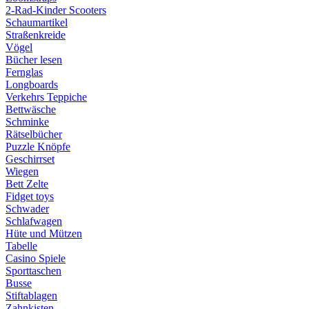
2-Rad-Kinder Scooters
Schaumartikel
Straßenkreide
Vögel
Bücher lesen
Fernglas
Longboards
Verkehrs Teppiche
Bettwäsche
Schminke
Rätselbücher
Puzzle Knöpfe
Geschirrset
Wiegen
Bett Zelte
Fidget toys
Schwader
Schlafwagen
Hüte und Mützen
Tabelle
Casino Spiele
Sporttaschen
Busse
Stiftablagen
Zahnkisten