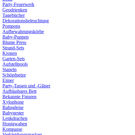
Party-Feuerwerk
Geodrienken
Tagebücher
Dekorationsbeleuchtung
Pompons
Aufbewahrungskörbe
Baby-Puppen
Blume Press
Strand-Sets
Kronen
Garten-Sets
Aufstellpools
Stapeln
Schöpfnetze
Eimer
Party-Tassen und -Gläser
Aufblasbares Bett
Bekannte Figuren
Xylophone
Bahngleise
Babynester
Lenkdrachen
Honigwaben
Kompasse
Verkleidungsmasken