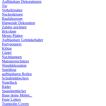
Aufblasbare Dekorationen
Tor
Verkehrssätze
Nackenkissen
Baufahrzeuge
Hängende Dekoration
Zahlen zeichnen
Bricolage
Memo Platten
Aufblasbare Getränkehalter
Partypoppers
Klötze
Gürtel
Nachtlampen
Matratzenschützer
Wanddekoration
Spieldose
aufblasbaren Reifen
Schultrinkbechers
Nagellack
Räder
Spannbetttücher
Baue deine Möbel...
Paste Letters
Trampolin Covers