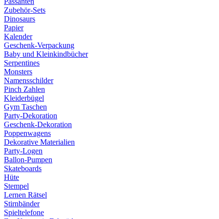
Passanten
Zubehör-Sets
Dinosaurs
Papier
Kalender
Geschenk-Verpackung
Baby und Kleinkindbücher
Serpentines
Monsters
Namensschilder
Pinch Zahlen
Kleiderbügel
Gym Taschen
Party-Dekoration
Geschenk-Dekoration
Poppenwagens
Dekorative Materialien
Party-Logen
Ballon-Pumpen
Skateboards
Hüte
Stempel
Lernen Rätsel
Stirnbänder
Spieltelefone