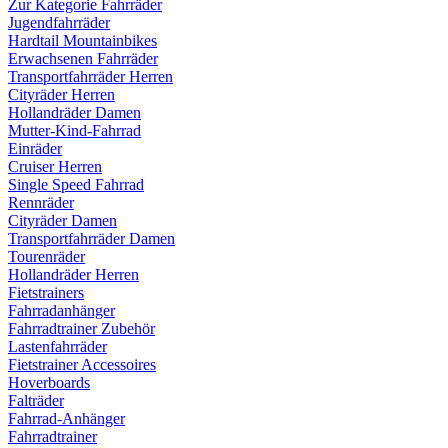
Zur Kategorie Fahrräder
Jugendfahrräder
Hardtail Mountainbikes
Erwachsenen Fahrräder
Transportfahrräder Herren
Cityräder Herren
Hollandräder Damen
Mutter-Kind-Fahrrad
Einräder
Cruiser Herren
Single Speed Fahrrad
Rennräder
Cityräder Damen
Transportfahrräder Damen
Tourenräder
Hollandräder Herren
Fietstrainers
Fahrradanhänger
Fahrradtrainer Zubehör
Lastenfahrräder
Fietstrainer Accessoires
Hoverboards
Falträder
Fahrrad-Anhänger
Fahrradtrainer