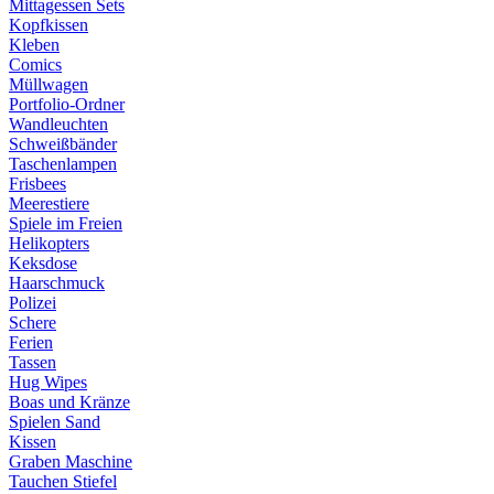
Mittagessen Sets
Kopfkissen
Kleben
Comics
Müllwagen
Portfolio-Ordner
Wandleuchten
Schweißbänder
Taschenlampen
Frisbees
Meerestiere
Spiele im Freien
Helikopters
Keksdose
Haarschmuck
Polizei
Schere
Ferien
Tassen
Hug Wipes
Boas und Kränze
Spielen Sand
Kissen
Graben Maschine
Tauchen Stiefel