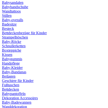
Babysandalen
Babyhandschuhe
Wandtattoos
Stillen
Baby-overalls
Badesitze
Besteck
Bettdeckenbezüge für Kinder
Strampelhöschen
Baby-Röcke
Schnullerketten
Boxteppiche
Kissen
Babygummis
Handpflege
Baby-Kleider
Baby-Bandanas
Beilagen
Geschirre für Kinder
Fußtaschen
Bettdecken
Babypantoffeln
Dekoration Accessoires
Baby-Badewannen
Wanddekoration