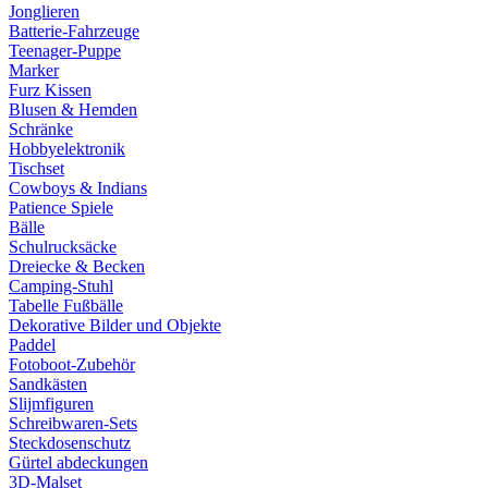
Jonglieren
Batterie-Fahrzeuge
Teenager-Puppe
Marker
Furz Kissen
Blusen & Hemden
Schränke
Hobbyelektronik
Tischset
Cowboys & Indians
Patience Spiele
Bälle
Schulrucksäcke
Dreiecke & Becken
Camping-Stuhl
Tabelle Fußbälle
Dekorative Bilder und Objekte
Paddel
Fotoboot-Zubehör
Sandkästen
Slijmfiguren
Schreibwaren-Sets
Steckdosenschutz
Gürtel abdeckungen
3D-Malset