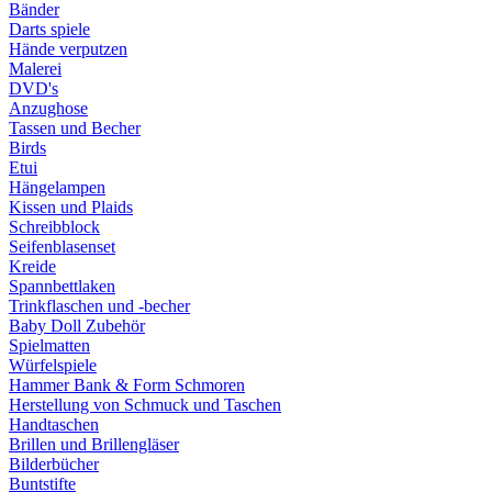
Bänder
Darts spiele
Hände verputzen
Malerei
DVD's
Anzughose
Tassen und Becher
Birds
Etui
Hängelampen
Kissen und Plaids
Schreibblock
Seifenblasenset
Kreide
Spannbettlaken
Trinkflaschen und -becher
Baby Doll Zubehör
Spielmatten
Würfelspiele
Hammer Bank & Form Schmoren
Herstellung von Schmuck und Taschen
Handtaschen
Brillen und Brillengläser
Bilderbücher
Buntstifte