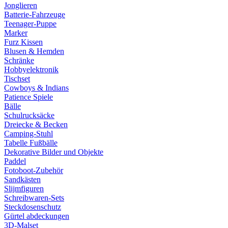
Jonglieren
Batterie-Fahrzeuge
Teenager-Puppe
Marker
Furz Kissen
Blusen & Hemden
Schränke
Hobbyelektronik
Tischset
Cowboys & Indians
Patience Spiele
Bälle
Schulrucksäcke
Dreiecke & Becken
Camping-Stuhl
Tabelle Fußbälle
Dekorative Bilder und Objekte
Paddel
Fotoboot-Zubehör
Sandkästen
Slijmfiguren
Schreibwaren-Sets
Steckdosenschutz
Gürtel abdeckungen
3D-Malset