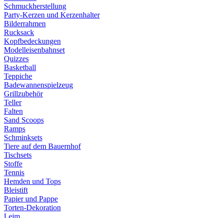
Schmuckherstellung
Party-Kerzen und Kerzenhalter
Bilderrahmen
Rucksack
Kopfbedeckungen
Modelleisenbahnset
Quizzes
Basketball
Teppiche
Badewannenspielzeug
Grillzubehör
Teller
Falten
Sand Scoops
Ramps
Schminksets
Tiere auf dem Bauernhof
Tischsets
Stoffe
Tennis
Hemden und Tops
Bleistift
Papier und Pappe
Torten-Dekoration
Leim