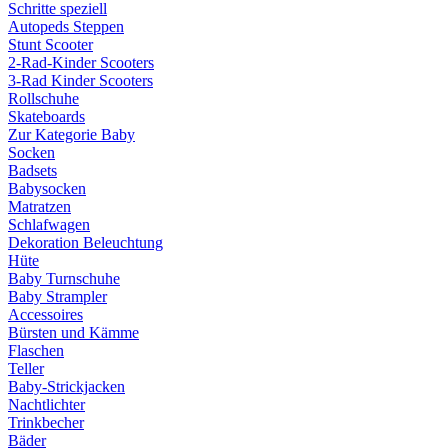
Schritte speziell
Autopeds Steppen
Stunt Scooter
2-Rad-Kinder Scooters
3-Rad Kinder Scooters
Rollschuhe
Skateboards
Zur Kategorie Baby
Socken
Badsets
Babysocken
Matratzen
Schlafwagen
Dekoration Beleuchtung
Hüte
Baby Turnschuhe
Baby Strampler
Accessoires
Bürsten und Kämme
Flaschen
Teller
Baby-Strickjacken
Nachtlichter
Trinkbecher
Bäder