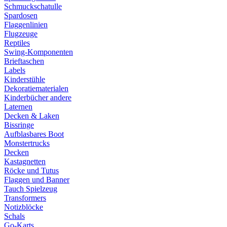
Schmuckschatulle
Spardosen
Flaggenlinien
Flugzeuge
Reptiles
Swing-Komponenten
Brieftaschen
Labels
Kinderstühle
Dekoratiematerialen
Kinderbücher andere
Laternen
Decken & Laken
Bissringe
Aufblasbares Boot
Monstertrucks
Decken
Kastagnetten
Röcke und Tutus
Flaggen und Banner
Tauch Spielzeug
Transformers
Notizblöcke
Schals
Go-Karts