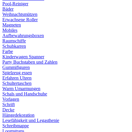
Pool-Reiniger
Bäder
Weihnachtsmützen
Erwachsene Roller
Magneten
Mobiles
Aufbewahrungsboxen
Raumschiffe
Schubkarren
Farbe
Kinderwagen Spanner
Party Buchstaben und Zahlen
Gummifiguren
Spielzeug essen
Erfahren Uhren
Schultertaschen
Warm Umarmungen
Schals und Handschuhe
Vorlagen
Schrift
Decke
Hängedekoration
Lesefähigkeit und Legasthenie
Schreibmappe
Loomstraps