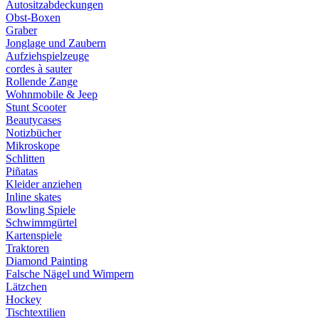
Autositzabdeckungen
Obst-Boxen
Graber
Jonglage und Zaubern
Aufziehspielzeuge
cordes à sauter
Rollende Zange
Wohnmobile & Jeep
Stunt Scooter
Beautycases
Notizbücher
Mikroskope
Schlitten
Piñatas
Kleider anziehen
Inline skates
Bowling Spiele
Schwimmgürtel
Kartenspiele
Traktoren
Diamond Painting
Falsche Nägel und Wimpern
Lätzchen
Hockey
Tischtextilien