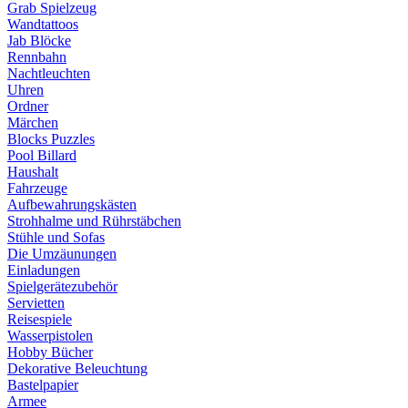
Grab Spielzeug
Wandtattoos
Jab Blöcke
Rennbahn
Nachtleuchten
Uhren
Ordner
Märchen
Blocks Puzzles
Pool Billard
Haushalt
Fahrzeuge
Aufbewahrungskästen
Strohhalme und Rührstäbchen
Stühle und Sofas
Die Umzäunungen
Einladungen
Spielgerätezubehör
Servietten
Reisespiele
Wasserpistolen
Hobby Bücher
Dekorative Beleuchtung
Bastelpapier
Armee