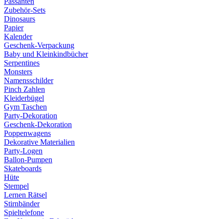
Passanten
Zubehör-Sets
Dinosaurs
Papier
Kalender
Geschenk-Verpackung
Baby und Kleinkindbücher
Serpentines
Monsters
Namensschilder
Pinch Zahlen
Kleiderbügel
Gym Taschen
Party-Dekoration
Geschenk-Dekoration
Poppenwagens
Dekorative Materialien
Party-Logen
Ballon-Pumpen
Skateboards
Hüte
Stempel
Lernen Rätsel
Stirnbänder
Spieltelefone