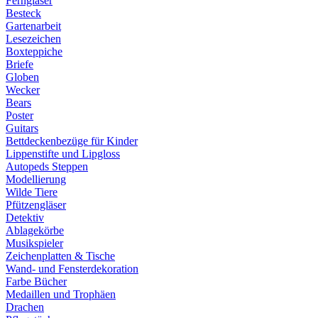
Ferngläser
Besteck
Gartenarbeit
Lesezeichen
Boxteppiche
Briefe
Globen
Wecker
Bears
Poster
Guitars
Bettdeckenbezüge für Kinder
Lippenstifte und Lipgloss
Autopeds Steppen
Modellierung
Wilde Tiere
Pfützengläser
Detektiv
Ablagekörbe
Musikspieler
Zeichenplatten & Tische
Wand- und Fensterdekoration
Farbe Bücher
Medaillen und Trophäen
Drachen