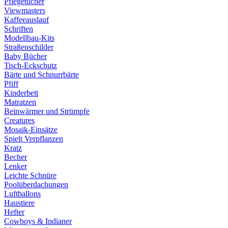
Pflegetücher
Viewmasters
Kaffeeauslauf
Schriften
Modellbau-Kits
Straßenschilder
Baby Bücher
Tisch-Eckschutz
Bärte und Schnurrbärte
Pfiff
Kinderbett
Matratzen
Beinwärmer und Strümpfe
Creatures
Mosaik-Einsätze
Spielt Verpflanzen
Kratz
Becher
Lenker
Leichte Schnüre
Poolüberdachungen
Luftballons
Haustiere
Hefter
Cowboys & Indianer