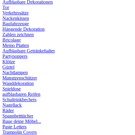
Aufblasbare Dekorationen
Tor
Verkehrssätze
Nackenkissen
Baufahrzeuge
Hängende Dekoration
Zahlen zeichnen
Bricolage
Memo Platten
Aufblasbare Getränkehalter
Partypoppers
Klötze
Gürtel
Nachtlampen
Matratzenschützer
Wanddekoration
Spieldose
aufblasbaren Reifen
Schultrinkbechers
Nagellack
Räder
Spannbetttücher
Baue deine Möbel...
Paste Letters
Trampolin Covers