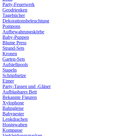
Party-Feuerwerk
Geodrienken
Tagebücher
Dekorationsbeleuchtung
Pompons
Aufbewahrungskörbe
Baby-Puppen
Blume Press
Strand-Sets
Kronen
Garten-Sets
Aufstellpools
Stapeln
Schöpfnetze
Eimer
Party-Tassen und -Gläser
Aufblasbares Bett
Bekannte Figuren
Xylophone
Bahngleise
Babynester
Lenkdrachen
Honigwaben
Kompasse
Verkleidungsmasken