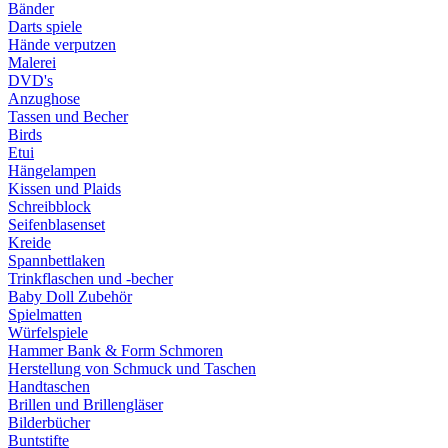
Bänder
Darts spiele
Hände verputzen
Malerei
DVD's
Anzughose
Tassen und Becher
Birds
Etui
Hängelampen
Kissen und Plaids
Schreibblock
Seifenblasenset
Kreide
Spannbettlaken
Trinkflaschen und -becher
Baby Doll Zubehör
Spielmatten
Würfelspiele
Hammer Bank & Form Schmoren
Herstellung von Schmuck und Taschen
Handtaschen
Brillen und Brillengläser
Bilderbücher
Buntstifte