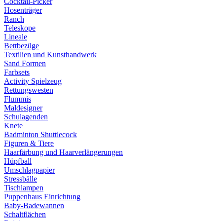
Cocktail-Picker
Hosenträger
Ranch
Teleskope
Lineale
Bettbezüge
Textilien und Kunsthandwerk
Sand Formen
Farbsets
Activity Spielzeug
Rettungswesten
Flummis
Maldesigner
Schulagenden
Knete
Badminton Shuttlecock
Figuren & Tiere
Haarfärbung und Haarverlängerungen
Hüpfball
Umschlagpapier
Stressbälle
Tischlampen
Puppenhaus Einrichtung
Baby-Badewannen
Schaltflächen