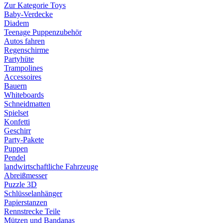
Zur Kategorie Toys
Baby-Verdecke
Diadem
Teenage Puppenzubehör
Autos fahren
Regenschirme
Partyhüte
Trampolines
Accessoires
Bauern
Whiteboards
Schneidmatten
Spielset
Konfetti
Geschirr
Party-Pakete
Puppen
Pendel
landwirtschaftliche Fahrzeuge
Abreißmesser
Puzzle 3D
Schlüsselanhänger
Papierstanzen
Rennstrecke Teile
Mützen und Bandanas