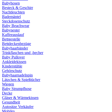
Babyhosen
Besteck & Geschirr
Nachtleuchten
Bademäntel
Steckdosenschutz
Baby Beachwear
Babynester
Kaffeeauslauf
Bettgestelle
Bettdeckenbezüge
Babyhaarbänder
Trinkflaschen und -becher
Baby Pullover
Ankleidekissen
Kinderstühle
Gehörschutz
Babyhaarnadelnpin
Lätzchen & Spießtücher
Wiegen
Baby Strumpfhose
Decke
Gläser & Wärmekissen
Gesundheit
Autositze Verkäufer
Mobiles