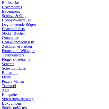
Rucksäcke
Hoverboards
Experiment
Schürze & Cap
Hobby-Werkzeuge
Degradierende Bögen
Beachball Sets
Sticker Bücher
Ornamente
Holz-Handwerk Kits
Zeichnen & Farben
Piraten und Wikinger
Thermometers
Finger-skateboards
Scheren
Schwimmflügel
Rollschuh
Probe
Puzzle-Matten
Trommel
Arzt
Katapulte
Spielzeugausrüstung
Boxbumpers
Spielzeugkästen