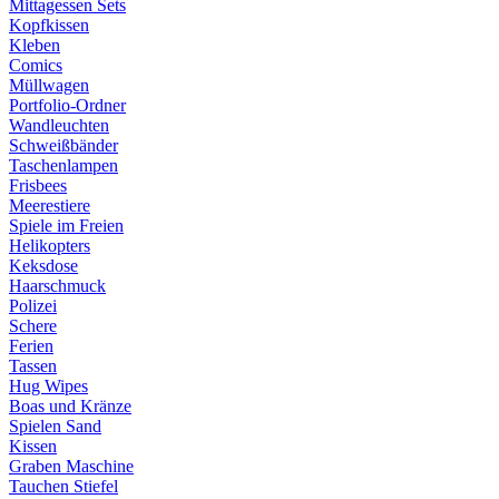
Mittagessen Sets
Kopfkissen
Kleben
Comics
Müllwagen
Portfolio-Ordner
Wandleuchten
Schweißbänder
Taschenlampen
Frisbees
Meerestiere
Spiele im Freien
Helikopters
Keksdose
Haarschmuck
Polizei
Schere
Ferien
Tassen
Hug Wipes
Boas und Kränze
Spielen Sand
Kissen
Graben Maschine
Tauchen Stiefel