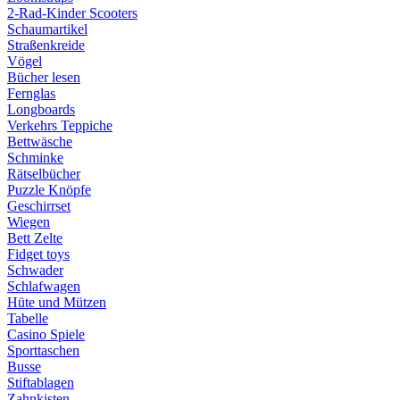
2-Rad-Kinder Scooters
Schaumartikel
Straßenkreide
Vögel
Bücher lesen
Fernglas
Longboards
Verkehrs Teppiche
Bettwäsche
Schminke
Rätselbücher
Puzzle Knöpfe
Geschirrset
Wiegen
Bett Zelte
Fidget toys
Schwader
Schlafwagen
Hüte und Mützen
Tabelle
Casino Spiele
Sporttaschen
Busse
Stiftablagen
Zahnkisten