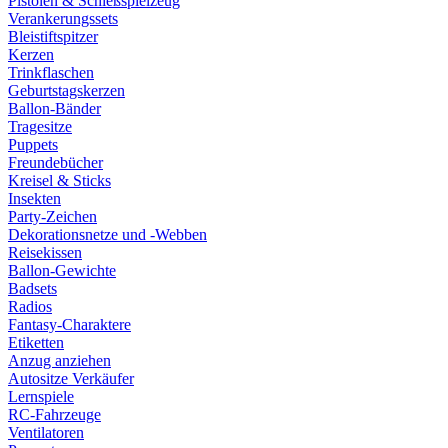
Pistolen & Schießspielzeug
Verankerungssets
Bleistiftspitzer
Kerzen
Trinkflaschen
Geburtstagskerzen
Ballon-Bänder
Tragesitze
Puppets
Freundebücher
Kreisel & Sticks
Insekten
Party-Zeichen
Dekorationsnetze und -Webben
Reisekissen
Ballon-Gewichte
Badsets
Radios
Fantasy-Charaktere
Etiketten
Anzug anziehen
Autositze Verkäufer
Lernspiele
RC-Fahrzeuge
Ventilatoren