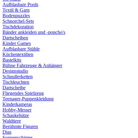
Aufblasbare Pools
Textil & Garn
Bodenpuzzles
Schnorchel-Sets
Tischdekoration
Bänder ankleiden und -poncho's
Dartscheiben
Kinder Games
Aufblasbare Stühle
Küchentextilien
Bastelkits
Bühne Fahrzeuge & Anhänger
Designstudio
Schnullerketten
Tischleuchten
Dartscheibe
Fliegendes Spielzeug
Teenager-Puppenkleidung
Kinderkameras
Hobby-Messer
Schaukelsitze
Waldtiere
Berühmte Figuren
Dias
Sonnenschirme