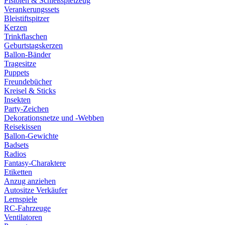
Pistolen & Schießspielzeug
Verankerungssets
Bleistiftspitzer
Kerzen
Trinkflaschen
Geburtstagskerzen
Ballon-Bänder
Tragesitze
Puppets
Freundebücher
Kreisel & Sticks
Insekten
Party-Zeichen
Dekorationsnetze und -Webben
Reisekissen
Ballon-Gewichte
Badsets
Radios
Fantasy-Charaktere
Etiketten
Anzug anziehen
Autositze Verkäufer
Lernspiele
RC-Fahrzeuge
Ventilatoren