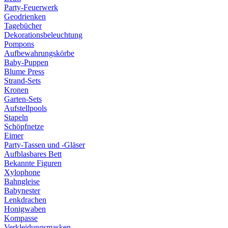
Party-Feuerwerk
Geodrienken
Tagebücher
Dekorationsbeleuchtung
Pompons
Aufbewahrungskörbe
Baby-Puppen
Blume Press
Strand-Sets
Kronen
Garten-Sets
Aufstellpools
Stapeln
Schöpfnetze
Eimer
Party-Tassen und -Gläser
Aufblasbares Bett
Bekannte Figuren
Xylophone
Bahngleise
Babynester
Lenkdrachen
Honigwaben
Kompasse
Verkleidungsmasken