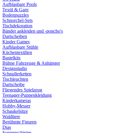
Aufblasbare Pools
Textil & Garn
Bodenpuzzles
Schnorchel-Sets
Tischdekoration
Bänder ankleiden und -poncho's
Dartscheiben
Kinder Games
Aufblasbare Stühle
Küchentextilien
Bastelkits
Bühne Fahrzeuge & Anhänger
Designstudio
Schnullerketten
Tischleuchten
Dartscheibe
Fliegendes Spielzeug
Teenager-Puppenkleidung
Kinderkameras
Hobby-Messer
Schaukelsitze
Waldtiere
Berühmte Figuren
Dias
Sonnenschirme