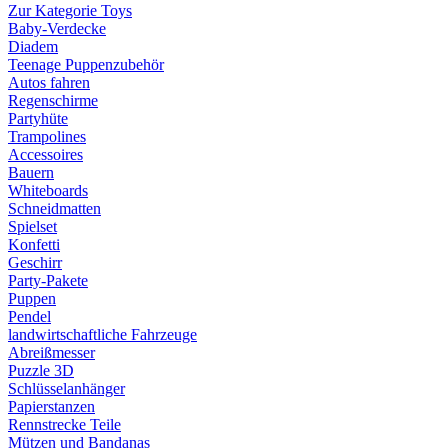
Zur Kategorie Toys
Baby-Verdecke
Diadem
Teenage Puppenzubehör
Autos fahren
Regenschirme
Partyhüte
Trampolines
Accessoires
Bauern
Whiteboards
Schneidmatten
Spielset
Konfetti
Geschirr
Party-Pakete
Puppen
Pendel
landwirtschaftliche Fahrzeuge
Abreißmesser
Puzzle 3D
Schlüsselanhänger
Papierstanzen
Rennstrecke Teile
Mützen und Bandanas