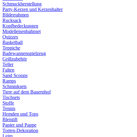
Schmuckherstellung
Party-Kerzen und Kerzenhalter
Bilderrahmen
Rucksack
Kopfbedeckungen
Modelleisenbahnset
Quizzes
Basketball
Teppiche
Badewannenspielzeug
Grillzubehör
Teller
Falten
Sand Scoops
Ramps
Schminksets
Tiere auf dem Bauernhof
Tischsets
Stoffe
Tennis
Hemden und Tops
Bleistift
Papier und Pappe
Torten-Dekoration
Leim