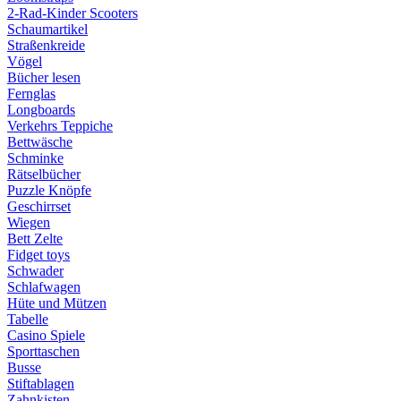
2-Rad-Kinder Scooters
Schaumartikel
Straßenkreide
Vögel
Bücher lesen
Fernglas
Longboards
Verkehrs Teppiche
Bettwäsche
Schminke
Rätselbücher
Puzzle Knöpfe
Geschirrset
Wiegen
Bett Zelte
Fidget toys
Schwader
Schlafwagen
Hüte und Mützen
Tabelle
Casino Spiele
Sporttaschen
Busse
Stiftablagen
Zahnkisten