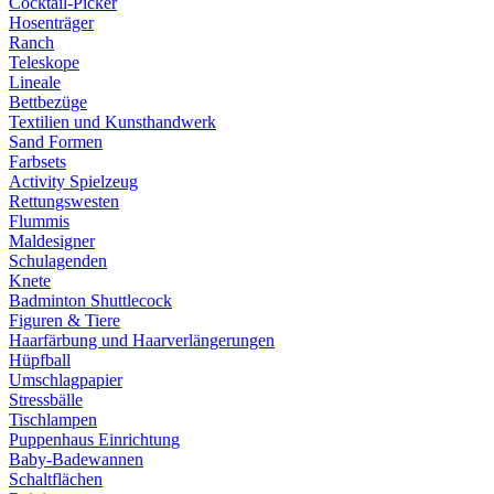
Cocktail-Picker
Hosenträger
Ranch
Teleskope
Lineale
Bettbezüge
Textilien und Kunsthandwerk
Sand Formen
Farbsets
Activity Spielzeug
Rettungswesten
Flummis
Maldesigner
Schulagenden
Knete
Badminton Shuttlecock
Figuren & Tiere
Haarfärbung und Haarverlängerungen
Hüpfball
Umschlagpapier
Stressbälle
Tischlampen
Puppenhaus Einrichtung
Baby-Badewannen
Schaltflächen