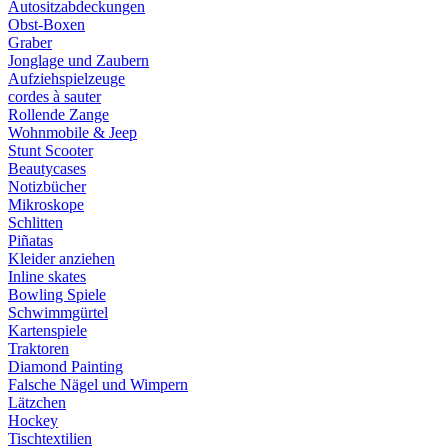
Autositzabdeckungen
Obst-Boxen
Graber
Jonglage und Zaubern
Aufziehspielzeuge
cordes à sauter
Rollende Zange
Wohnmobile & Jeep
Stunt Scooter
Beautycases
Notizbücher
Mikroskope
Schlitten
Piñatas
Kleider anziehen
Inline skates
Bowling Spiele
Schwimmgürtel
Kartenspiele
Traktoren
Diamond Painting
Falsche Nägel und Wimpern
Lätzchen
Hockey
Tischtextilien