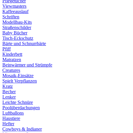
Pflegetücher
Viewmasters
Kaffeeauslauf
Schriften
Modellbau-Kits
Straßenschilder
Baby Bücher
Tisch-Eckschutz
Bärte und Schnurrbärte
Pfiff
Kinderbett
Matratzen
Beinwärmer und Strümpfe
Creatures
Mosaik-Einsätze
Spielt Verpflanzen
Kratz
Becher
Lenker
Leichte Schnüre
Poolüberdachungen
Luftballons
Haustiere
Hefter
Cowboys & Indianer