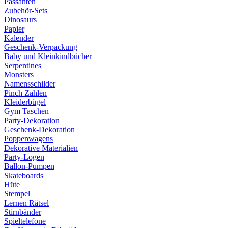
Passanten
Zubehör-Sets
Dinosaurs
Papier
Kalender
Geschenk-Verpackung
Baby und Kleinkindbücher
Serpentines
Monsters
Namensschilder
Pinch Zahlen
Kleiderbügel
Gym Taschen
Party-Dekoration
Geschenk-Dekoration
Poppenwagens
Dekorative Materialien
Party-Logen
Ballon-Pumpen
Skateboards
Hüte
Stempel
Lernen Rätsel
Stirnbänder
Spieltelefone