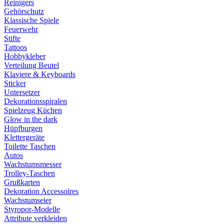
Reinigers
Gehörschutz
Klassische Spiele
Feuerwehr
Stifte
Tattoos
Hobbykleber
Verteilung Beutel
Klaviere & Keyboards
Sticker
Untersetzer
Dekorationsspiralen
Spielzeug Küchen
Glow in the dark
Hüpfburgen
Klettergeräte
Toilette Taschen
Autos
Wachstumsmesser
Trolley-Taschen
Grußkarten
Dekoration Accessoires
Wachstumseier
Styropor-Modelle
Attribute verkleiden