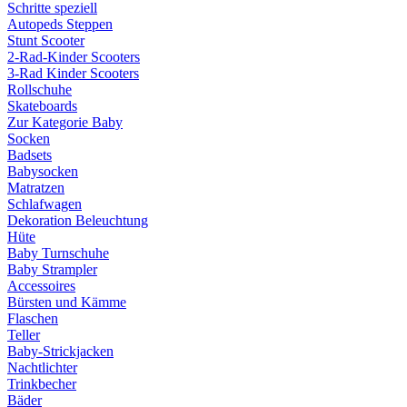
Schritte speziell
Autopeds Steppen
Stunt Scooter
2-Rad-Kinder Scooters
3-Rad Kinder Scooters
Rollschuhe
Skateboards
Zur Kategorie Baby
Socken
Badsets
Babysocken
Matratzen
Schlafwagen
Dekoration Beleuchtung
Hüte
Baby Turnschuhe
Baby Strampler
Accessoires
Bürsten und Kämme
Flaschen
Teller
Baby-Strickjacken
Nachtlichter
Trinkbecher
Bäder