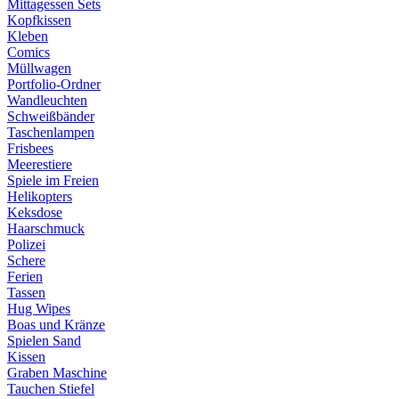
Mittagessen Sets
Kopfkissen
Kleben
Comics
Müllwagen
Portfolio-Ordner
Wandleuchten
Schweißbänder
Taschenlampen
Frisbees
Meerestiere
Spiele im Freien
Helikopters
Keksdose
Haarschmuck
Polizei
Schere
Ferien
Tassen
Hug Wipes
Boas und Kränze
Spielen Sand
Kissen
Graben Maschine
Tauchen Stiefel