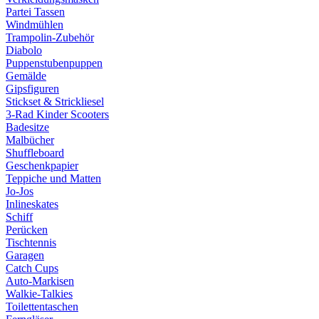
Partei Tassen
Windmühlen
Trampolin-Zubehör
Diabolo
Puppenstubenpuppen
Gemälde
Gipsfiguren
Stickset & Strickliesel
3-Rad Kinder Scooters
Badesitze
Malbücher
Shuffleboard
Geschenkpapier
Teppiche und Matten
Jo-Jos
Inlineskates
Schiff
Perücken
Tischtennis
Garagen
Catch Cups
Auto-Markisen
Walkie-Talkies
Toilettentaschen