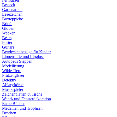
Ferngläser
Besteck
Gartenarbeit
Lesezeichen
Boxteppiche
Briefe
Globen
Wecker
Bears
Poster
Guitars
Bettdeckenbezüge für Kinder
Lippenstifte und Lipgloss
Autopeds Steppen
Modellierung
Wilde Tiere
Pfützengläser
Detektiv
Ablagekörbe
Musikspieler
Zeichenplatten & Tische
Wand- und Fensterdekoration
Farbe Bücher
Medaillen und Trophäen
Drachen