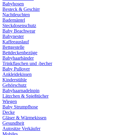
Babyhosen
Besteck & Geschirr
Nachtleuchten
Bademäntel
Steckdosenschutz
Baby Beachwear
Babynester
Kaffeeauslauf
Bettgestelle
Bettdeckenbezüge
Babyhaarbänder
Trinkflaschen und -becher
Baby Pullover
Ankleidekissen
Kinderstühle
Gehörschutz
Babyhaarnadelnpin
Lätzchen & Spießtücher
Wiegen
Baby Strumpfhose
Decke
Gläser & Wärmekissen
Gesundheit
Autositze Verkäufer
Mobiles