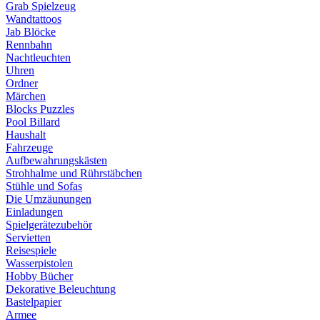
Grab Spielzeug
Wandtattoos
Jab Blöcke
Rennbahn
Nachtleuchten
Uhren
Ordner
Märchen
Blocks Puzzles
Pool Billard
Haushalt
Fahrzeuge
Aufbewahrungskästen
Strohhalme und Rührstäbchen
Stühle und Sofas
Die Umzäunungen
Einladungen
Spielgerätezubehör
Servietten
Reisespiele
Wasserpistolen
Hobby Bücher
Dekorative Beleuchtung
Bastelpapier
Armee