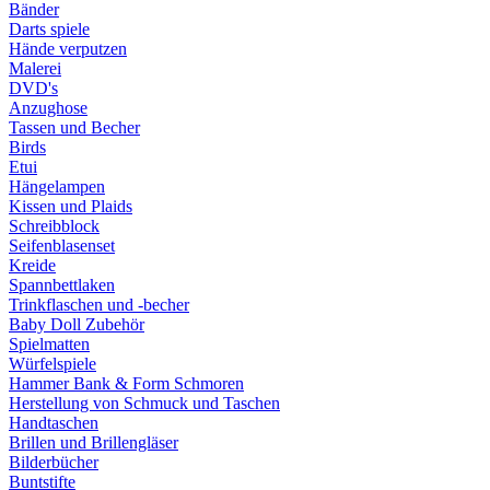
Bänder
Darts spiele
Hände verputzen
Malerei
DVD's
Anzughose
Tassen und Becher
Birds
Etui
Hängelampen
Kissen und Plaids
Schreibblock
Seifenblasenset
Kreide
Spannbettlaken
Trinkflaschen und -becher
Baby Doll Zubehör
Spielmatten
Würfelspiele
Hammer Bank & Form Schmoren
Herstellung von Schmuck und Taschen
Handtaschen
Brillen und Brillengläser
Bilderbücher
Buntstifte