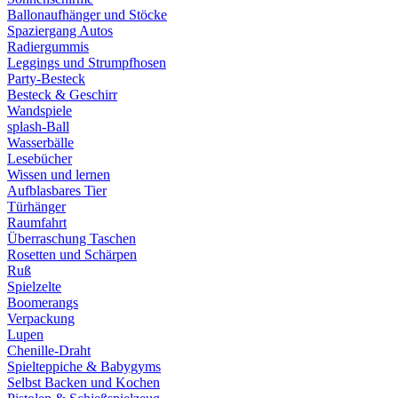
Ballonaufhänger und Stöcke
Spaziergang Autos
Radiergummis
Leggings und Strumpfhosen
Party-Besteck
Besteck & Geschirr
Wandspiele
splash-Ball
Wasserbälle
Lesebücher
Wissen und lernen
Aufblasbares Tier
Türhänger
Raumfahrt
Überraschung Taschen
Rosetten und Schärpen
Ruß
Spielzelte
Boomerangs
Verpackung
Lupen
Chenille-Draht
Spielteppiche & Babygyms
Selbst Backen und Kochen