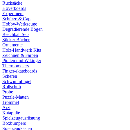
Rucksäcke
Hoverboards
Experiment
Schürze & Cap
Hobby-Werkzeuge
Degradierende Bögen
Beachball Sets
Sticker Bücher
Ornamente
Holz-Handwerk Kits
Zeichnen & Farben
Piraten und Wikinger
Thermometers
Finger-skateboards
Scheren
Schwimmflügel
Rollschuh
Probe
Puzzle-Matten
Trommel
Arzt
Katapulte
Spielzeugausrüstung
Boxbumpers
Spielzeugkästen