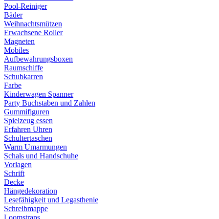
Pool-Reiniger
Bäder
Weihnachtsmützen
Erwachsene Roller
Magneten
Mobiles
Aufbewahrungsboxen
Raumschiffe
Schubkarren
Farbe
Kinderwagen Spanner
Party Buchstaben und Zahlen
Gummifiguren
Spielzeug essen
Erfahren Uhren
Schultertaschen
Warm Umarmungen
Schals und Handschuhe
Vorlagen
Schrift
Decke
Hängedekoration
Lesefähigkeit und Legasthenie
Schreibmappe
Loomstraps