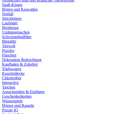
Gefälschtes Blut und gefälschte Tätowierung
Spaß-Kissen
Bögen und Krawatten
Notfall
Strickleitern
Laufräder
Brotdosen
Umhängetaschen
Schwimmbadfilter
Bleistifte
Tierwelt
Puzzles
Flaschen
Dekoration Beleuchtung
Kaufladen & Zubehör
Triebwagen
Kuscheldecke
Chlortreiber
Interactive
Taschen
Ausschneiden & Einfügen
Geschenketiketten
Wasserspiele
Hörner und Rasseln
Puzzle IQ