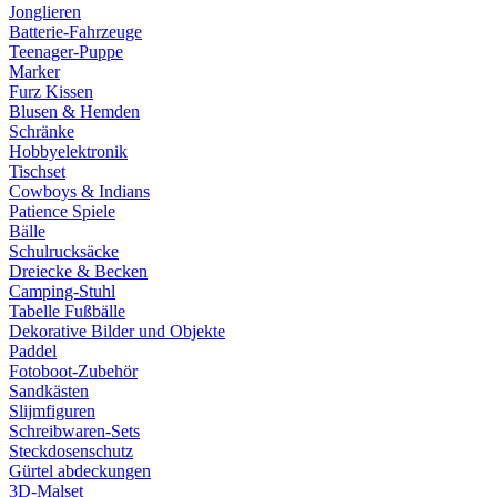
Jonglieren
Batterie-Fahrzeuge
Teenager-Puppe
Marker
Furz Kissen
Blusen & Hemden
Schränke
Hobbyelektronik
Tischset
Cowboys & Indians
Patience Spiele
Bälle
Schulrucksäcke
Dreiecke & Becken
Camping-Stuhl
Tabelle Fußbälle
Dekorative Bilder und Objekte
Paddel
Fotoboot-Zubehör
Sandkästen
Slijmfiguren
Schreibwaren-Sets
Steckdosenschutz
Gürtel abdeckungen
3D-Malset