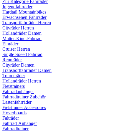
Zur Kategorie Fahrräder
Jugendfahrräder
Hardtail Mountainbikes
Erwachsenen Fahrräder
Transportfahrräder Herren
Cityräder Herren
Hollandräder Damen
Mutter-Kind-Fahrrad
Einräder
Cruiser Herren
Single Speed Fahrrad
Rennräder
Cityräder Damen
Transportfahrräder Damen
Tourenräder
Hollandräder Herren
Fietstrainers
Fahrradanhänger
Fahrradtrainer Zubehör
Lastenfahrräder
Fietstrainer Accessoires
Hoverboards
Falträder
Fahrrad-Anhänger
Fahrradtrainer