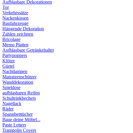
Aufblasbare Dekorationen
Tor
Verkehrssätze
Nackenkissen
Baufahrzeuge
Hängende Dekoration
Zahlen zeichnen
Bricolage
Memo Platten
Aufblasbare Getränkehalter
Partypoppers
Klötze
Gürtel
Nachtlampen
Matratzenschützer
Wanddekoration
Spieldose
aufblasbaren Reifen
Schultrinkbechers
Nagellack
Räder
Spannbetttücher
Baue deine Möbel...
Paste Letters
Trampolin Covers