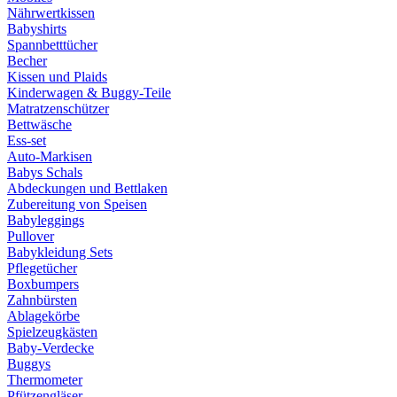
Nährwertkissen
Babyshirts
Spannbetttücher
Becher
Kissen und Plaids
Kinderwagen & Buggy-Teile
Matratzenschützer
Bettwäsche
Ess-set
Auto-Markisen
Babys Schals
Abdeckungen und Bettlaken
Zubereitung von Speisen
Babyleggings
Pullover
Babykleidung Sets
Pflegetücher
Boxbumpers
Zahnbürsten
Ablagekörbe
Spielzeugkästen
Baby-Verdecke
Buggys
Thermometer
Pfützengläser