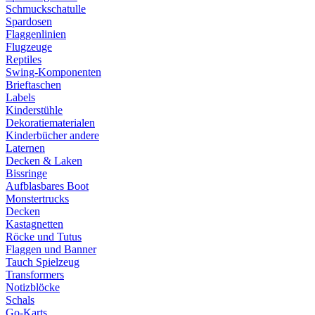
Schmuckschatulle
Spardosen
Flaggenlinien
Flugzeuge
Reptiles
Swing-Komponenten
Brieftaschen
Labels
Kinderstühle
Dekoratiematerialen
Kinderbücher andere
Laternen
Decken & Laken
Bissringe
Aufblasbares Boot
Monstertrucks
Decken
Kastagnetten
Röcke und Tutus
Flaggen und Banner
Tauch Spielzeug
Transformers
Notizblöcke
Schals
Go-Karts