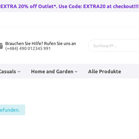
EXTRA 20% off Outlet*. Use Code: EXTRA20 at checkout!!!
Brauchen Sie Hilfe? Rufen Sie uns an
(+484) 490 012345 991
Casuals
Home and Garden
Alle Produkte
 Fahrräder
genhose
Bad-Racks
Teenage Puppenzubehör
Kinderfahrräder
Babysocken
Eckfahnen
Wandleuchten draußen
gefunden.
rräder Herren
Go-Karts
rren
Baby Wanderer
Beleuchtung
huh
n
Trampolines
Hüte
Stunt Skates
Haushaltsfolie und Taschen
r Damen
Wandern Fahrradfahren