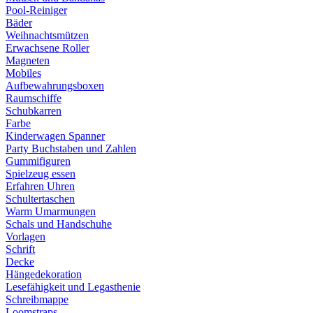
Pool-Reiniger
Bäder
Weihnachtsmützen
Erwachsene Roller
Magneten
Mobiles
Aufbewahrungsboxen
Raumschiffe
Schubkarren
Farbe
Kinderwagen Spanner
Party Buchstaben und Zahlen
Gummifiguren
Spielzeug essen
Erfahren Uhren
Schultertaschen
Warm Umarmungen
Schals und Handschuhe
Vorlagen
Schrift
Decke
Hängedekoration
Lesefähigkeit und Legasthenie
Schreibmappe
Loomstraps