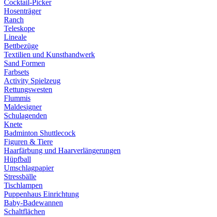
Cocktail-Picker
Hosenträger
Ranch
Teleskope
Lineale
Bettbezüge
Textilien und Kunsthandwerk
Sand Formen
Farbsets
Activity Spielzeug
Rettungswesten
Flummis
Maldesigner
Schulagenden
Knete
Badminton Shuttlecock
Figuren & Tiere
Haarfärbung und Haarverlängerungen
Hüpfball
Umschlagpapier
Stressbälle
Tischlampen
Puppenhaus Einrichtung
Baby-Badewannen
Schaltflächen