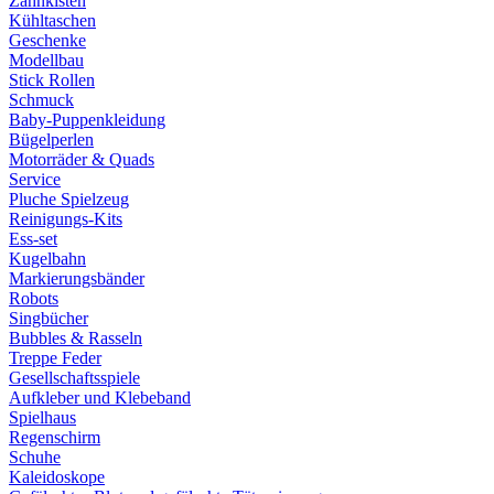
Zahnkisten
Kühltaschen
Geschenke
Modellbau
Stick Rollen
Schmuck
Baby-Puppenkleidung
Bügelperlen
Motorräder & Quads
Service
Pluche Spielzeug
Reinigungs-Kits
Ess-set
Kugelbahn
Markierungsbänder
Robots
Singbücher
Bubbles & Rasseln
Treppe Feder
Gesellschaftsspiele
Aufkleber und Klebeband
Spielhaus
Regenschirm
Schuhe
Kaleidoskope