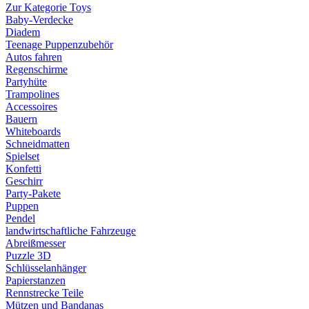
Zur Kategorie Toys
Baby-Verdecke
Diadem
Teenage Puppenzubehör
Autos fahren
Regenschirme
Partyhüte
Trampolines
Accessoires
Bauern
Whiteboards
Schneidmatten
Spielset
Konfetti
Geschirr
Party-Pakete
Puppen
Pendel
landwirtschaftliche Fahrzeuge
Abreißmesser
Puzzle 3D
Schlüsselanhänger
Papierstanzen
Rennstrecke Teile
Mützen und Bandanas