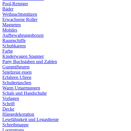
Pool-Reiniger
Bäder
Weihnachtsmützen
Erwachsene Roller
Magneten
Mobiles
Aufbewahrungsboxen
Raumschiffe
Schubkarren
Farbe
Kinderwagen Spanner
Party Buchstaben und Zahlen
Gummifiguren
Spielzeug essen
Erfahren Uhren
Schultertaschen
Warm Umarmungen
Schals und Handschuhe
Vorlagen
Schrift
Decke
Hängedekoration
Lesefähigkeit und Legasthenie
Schreibmappe
Loomstraps