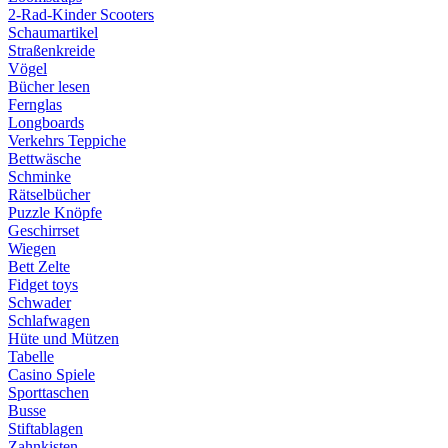
2-Rad-Kinder Scooters
Schaumartikel
Straßenkreide
Vögel
Bücher lesen
Fernglas
Longboards
Verkehrs Teppiche
Bettwäsche
Schminke
Rätselbücher
Puzzle Knöpfe
Geschirrset
Wiegen
Bett Zelte
Fidget toys
Schwader
Schlafwagen
Hüte und Mützen
Tabelle
Casino Spiele
Sporttaschen
Busse
Stiftablagen
Zahnkisten