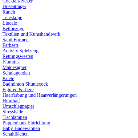
Cocktail-Picker
Hosenträger
Ranch
Teleskope
Lineale
Bettbezüge
Textilien und Kunsthandwerk
Sand Formen
Farbsets
Activity Spielzeug
Rettungswesten
Flummis
Maldesigner
Schulagenden
Knete
Badminton Shuttlecock
Figuren & Tiere
Haarfärbung und Haarverlängerungen
Hüpfball
Umschlagpapier
Stressbälle
Tischlampen
Puppenhaus Einrichtung
Baby-Badewannen
Schaltflächen