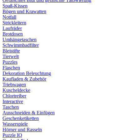
Gefälschtes Blut und gefälschte Tätowierung
Spaß-Kissen
Bögen und Krawatten
Notfall
Strickleitern
Laufräder
Brotdosen
Umhängetaschen
Schwimmbadfilter
Bleistifte
Tierwelt
Puzzles
Flaschen
Dekoration Beleuchtung
Kaufladen & Zubehör
Triebwagen
Kuscheldecke
Chlortreiber
Interactive
Taschen
Ausschneiden & Einfügen
Geschenketiketten
Wasserspiele
Hörner und Rasseln
Puzzle IQ