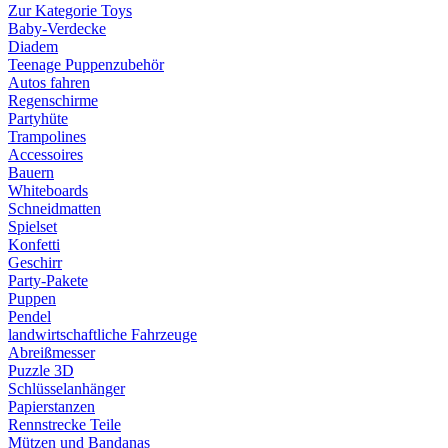
Zur Kategorie Toys
Baby-Verdecke
Diadem
Teenage Puppenzubehör
Autos fahren
Regenschirme
Partyhüte
Trampolines
Accessoires
Bauern
Whiteboards
Schneidmatten
Spielset
Konfetti
Geschirr
Party-Pakete
Puppen
Pendel
landwirtschaftliche Fahrzeuge
Abreißmesser
Puzzle 3D
Schlüsselanhänger
Papierstanzen
Rennstrecke Teile
Mützen und Bandanas