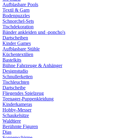
Aufblasbare Pools
Textil & Garn
Bodenpuzzles
Schnorchel-Sets
Tischdekoration
Bänder ankleiden und -poncho's
Dartscheiben
Kinder Games
Aufblasbare Stühle
Küchentextilien
Bastelkits
Bühne Fahrzeuge & Anhänger
Designstudio
Schnullerketten
Tischleuchten
Dartscheibe
Fliegendes Spielzeug
Teenager-Puppenkleidung
Kinderkameras
Hobby-Messer
Schaukelsitze
Waldtiere
Berühmte Figuren
Dias
Sonnenschirme