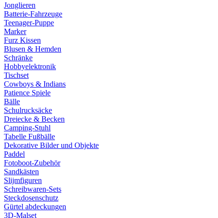
Jonglieren
Batterie-Fahrzeuge
Teenager-Puppe
Marker
Furz Kissen
Blusen & Hemden
Schränke
Hobbyelektronik
Tischset
Cowboys & Indians
Patience Spiele
Bälle
Schulrucksäcke
Dreiecke & Becken
Camping-Stuhl
Tabelle Fußbälle
Dekorative Bilder und Objekte
Paddel
Fotoboot-Zubehör
Sandkästen
Slijmfiguren
Schreibwaren-Sets
Steckdosenschutz
Gürtel abdeckungen
3D-Malset