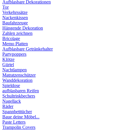
Aufblasbare Dekorationen
Tor
Verkehrssätze
Nackenkissen
Baufahrzeuge
Hängende Dekoration
Zahlen zeichnen
Bricolage
Memo Platten
Aufblasbare Getränkehalter
Partypoppers
Klötze
Gürtel
Nachtlampen
Matratzenschützer
Wanddekoration
Spieldose
aufblasbaren Reifen
Schultrinkbechers
Nagellack
Räder
Spannbetttücher
Baue deine Möbel...
Paste Letters
Trampolin Covers