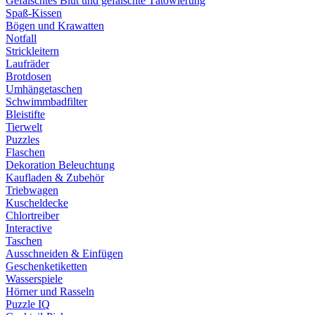
Gefälschtes Blut und gefälschte Tätowierung
Spaß-Kissen
Bögen und Krawatten
Notfall
Strickleitern
Laufräder
Brotdosen
Umhängetaschen
Schwimmbadfilter
Bleistifte
Tierwelt
Puzzles
Flaschen
Dekoration Beleuchtung
Kaufladen & Zubehör
Triebwagen
Kuscheldecke
Chlortreiber
Interactive
Taschen
Ausschneiden & Einfügen
Geschenketiketten
Wasserspiele
Hörner und Rasseln
Puzzle IQ