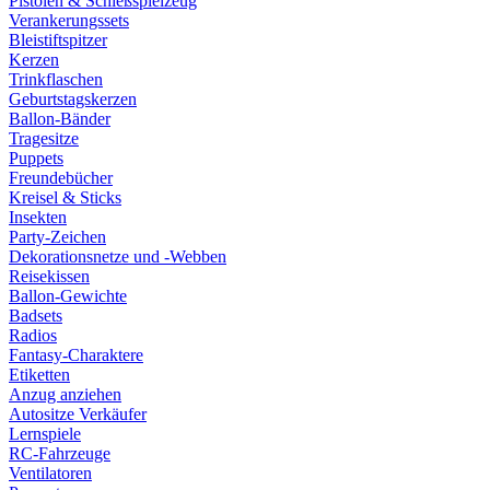
Pistolen & Schießspielzeug
Verankerungssets
Bleistiftspitzer
Kerzen
Trinkflaschen
Geburtstagskerzen
Ballon-Bänder
Tragesitze
Puppets
Freundebücher
Kreisel & Sticks
Insekten
Party-Zeichen
Dekorationsnetze und -Webben
Reisekissen
Ballon-Gewichte
Badsets
Radios
Fantasy-Charaktere
Etiketten
Anzug anziehen
Autositze Verkäufer
Lernspiele
RC-Fahrzeuge
Ventilatoren