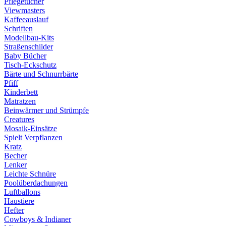
Pflegetücher
Viewmasters
Kaffeeauslauf
Schriften
Modellbau-Kits
Straßenschilder
Baby Bücher
Tisch-Eckschutz
Bärte und Schnurrbärte
Pfiff
Kinderbett
Matratzen
Beinwärmer und Strümpfe
Creatures
Mosaik-Einsätze
Spielt Verpflanzen
Kratz
Becher
Lenker
Leichte Schnüre
Poolüberdachungen
Luftballons
Haustiere
Hefter
Cowboys & Indianer