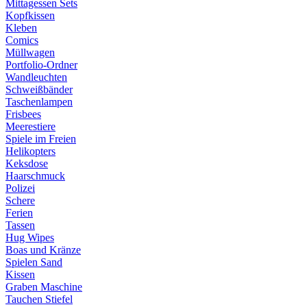
Mittagessen Sets
Kopfkissen
Kleben
Comics
Müllwagen
Portfolio-Ordner
Wandleuchten
Schweißbänder
Taschenlampen
Frisbees
Meerestiere
Spiele im Freien
Helikopters
Keksdose
Haarschmuck
Polizei
Schere
Ferien
Tassen
Hug Wipes
Boas und Kränze
Spielen Sand
Kissen
Graben Maschine
Tauchen Stiefel