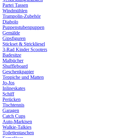
Partei Tassen
Windmühlen
Trampolin-Zubehör
Diabolo
Puppenstubenpuppen
Gemälde
Gipsfiguren
Stickset & Strickliesel
3-Rad Kinder Scooters
Badesitze
Malbücher
Shuffleboard
Geschenkpapier
Teppiche und Matten
Jo-Jos
Inlineskates
Schiff
Perücken
Tischtennis
Garagen
Catch Cups
Auto-Markisen
Walkie-Talkies
Toilettentaschen