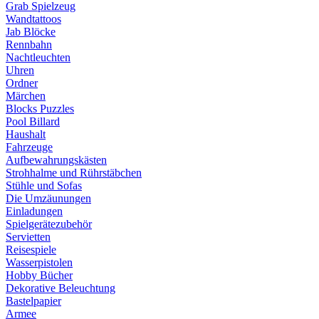
Grab Spielzeug
Wandtattoos
Jab Blöcke
Rennbahn
Nachtleuchten
Uhren
Ordner
Märchen
Blocks Puzzles
Pool Billard
Haushalt
Fahrzeuge
Aufbewahrungskästen
Strohhalme und Rührstäbchen
Stühle und Sofas
Die Umzäunungen
Einladungen
Spielgerätezubehör
Servietten
Reisespiele
Wasserpistolen
Hobby Bücher
Dekorative Beleuchtung
Bastelpapier
Armee