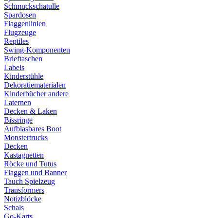
Schmuckschatulle
Spardosen
Flaggenlinien
Flugzeuge
Reptiles
Swing-Komponenten
Brieftaschen
Labels
Kinderstühle
Dekoratiematerialen
Kinderbücher andere
Laternen
Decken & Laken
Bissringe
Aufblasbares Boot
Monstertrucks
Decken
Kastagnetten
Röcke und Tutus
Flaggen und Banner
Tauch Spielzeug
Transformers
Notizblöcke
Schals
Go-Karts