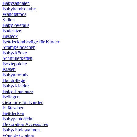
Babysandalen
Babyhandschuhe
Wandtattoos
Stillen
Baby-overalls
Badesitze
Besteck
Bettdeckenbezüge für Kinder
Strampelhöschen
Baby-Röcke
Schnullerketten
Boxteppiche
Kissen
Babygummis
Handpflege
Baby-Kleider
Baby-Bandanas
Beilagen
Geschirre für Kinder
Fußtaschen
Bettdecken
Babypantoffeln
Dekoration Accessoires
Baby-Badewannen
Wanddekoration