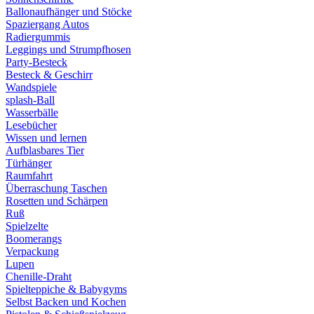
Ballonaufhänger und Stöcke
Spaziergang Autos
Radiergummis
Leggings und Strumpfhosen
Party-Besteck
Besteck & Geschirr
Wandspiele
splash-Ball
Wasserbälle
Lesebücher
Wissen und lernen
Aufblasbares Tier
Türhänger
Raumfahrt
Überraschung Taschen
Rosetten und Schärpen
Ruß
Spielzelte
Boomerangs
Verpackung
Lupen
Chenille-Draht
Spielteppiche & Babygyms
Selbst Backen und Kochen