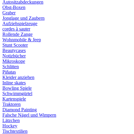
Autositzabdeckungen
Obst-Boxen
Graber
Jonglage und Zaubern
Aufziehspielzeuge
cordes à sauter
Rollende Zange
Wohnmobile & Jeep
Stunt Scooter
Beautycases
Notizbücher
Mikroskope
Schlitten
Piñatas
Kleider anziehen
Inline skates
Bowling Spiele
Schwimmgürtel
Kartenspiele
Traktoren
Diamond Painting
Falsche Nägel und Wimpern
Lätzchen
Hockey
Tischtextilien