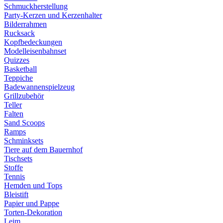
Schmuckherstellung
Party-Kerzen und Kerzenhalter
Bilderrahmen
Rucksack
Kopfbedeckungen
Modelleisenbahnset
Quizzes
Basketball
Teppiche
Badewannenspielzeug
Grillzubehör
Teller
Falten
Sand Scoops
Ramps
Schminksets
Tiere auf dem Bauernhof
Tischsets
Stoffe
Tennis
Hemden und Tops
Bleistift
Papier und Pappe
Torten-Dekoration
Leim