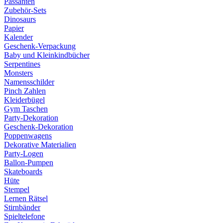
Passanten
Zubehör-Sets
Dinosaurs
Papier
Kalender
Geschenk-Verpackung
Baby und Kleinkindbücher
Serpentines
Monsters
Namensschilder
Pinch Zahlen
Kleiderbügel
Gym Taschen
Party-Dekoration
Geschenk-Dekoration
Poppenwagens
Dekorative Materialien
Party-Logen
Ballon-Pumpen
Skateboards
Hüte
Stempel
Lernen Rätsel
Stirnbänder
Spieltelefone