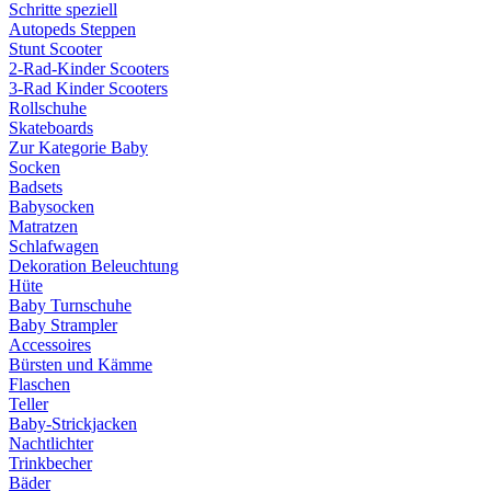
Schritte speziell
Autopeds Steppen
Stunt Scooter
2-Rad-Kinder Scooters
3-Rad Kinder Scooters
Rollschuhe
Skateboards
Zur Kategorie Baby
Socken
Badsets
Babysocken
Matratzen
Schlafwagen
Dekoration Beleuchtung
Hüte
Baby Turnschuhe
Baby Strampler
Accessoires
Bürsten und Kämme
Flaschen
Teller
Baby-Strickjacken
Nachtlichter
Trinkbecher
Bäder