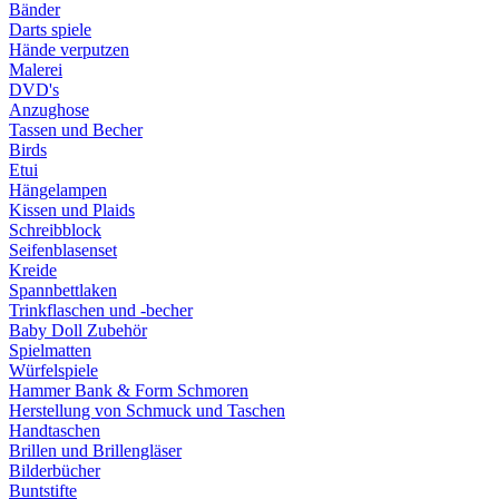
Bänder
Darts spiele
Hände verputzen
Malerei
DVD's
Anzughose
Tassen und Becher
Birds
Etui
Hängelampen
Kissen und Plaids
Schreibblock
Seifenblasenset
Kreide
Spannbettlaken
Trinkflaschen und -becher
Baby Doll Zubehör
Spielmatten
Würfelspiele
Hammer Bank & Form Schmoren
Herstellung von Schmuck und Taschen
Handtaschen
Brillen und Brillengläser
Bilderbücher
Buntstifte