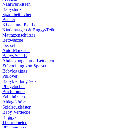
Nährwertkissen
Babyshirts
Spannbetttücher
Becher
Kissen und Plaids
Kinderwagen & Buggy-Teile
Matratzenschützer
Bettwäsche
Ess-set
Auto-Markisen
Babys Schals
Abdeckungen und Bettlaken
Zubereitung von Speisen
Babyleggings
Pullover
Babykleidung Sets
Pflegetücher
Boxbumpers
Zahnbürsten
Ablagekörbe
Spielzeugkästen
Baby-Verdecke
Buggys
Thermometer
Pfützengläser