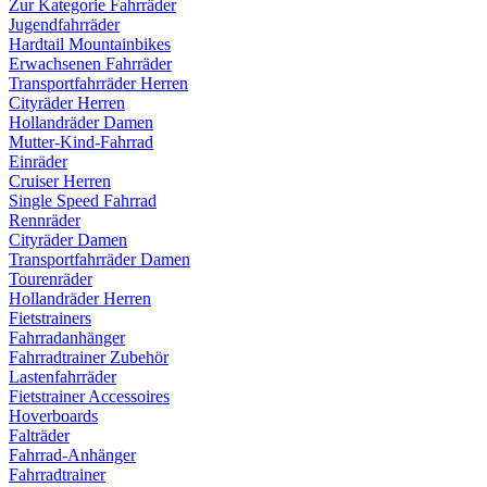
Zur Kategorie Fahrräder
Jugendfahrräder
Hardtail Mountainbikes
Erwachsenen Fahrräder
Transportfahrräder Herren
Cityräder Herren
Hollandräder Damen
Mutter-Kind-Fahrrad
Einräder
Cruiser Herren
Single Speed Fahrrad
Rennräder
Cityräder Damen
Transportfahrräder Damen
Tourenräder
Hollandräder Herren
Fietstrainers
Fahrradanhänger
Fahrradtrainer Zubehör
Lastenfahrräder
Fietstrainer Accessoires
Hoverboards
Falträder
Fahrrad-Anhänger
Fahrradtrainer