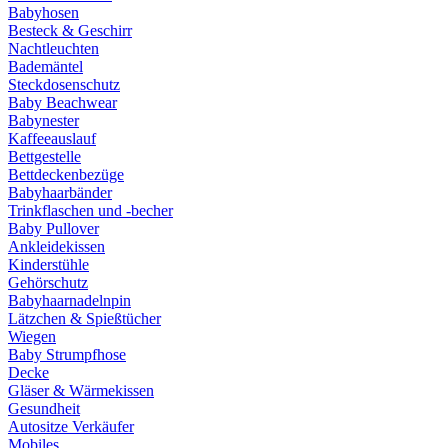
Babyhosen
Besteck & Geschirr
Nachtleuchten
Bademäntel
Steckdosenschutz
Baby Beachwear
Babynester
Kaffeeauslauf
Bettgestelle
Bettdeckenbezüge
Babyhaarbänder
Trinkflaschen und -becher
Baby Pullover
Ankleidekissen
Kinderstühle
Gehörschutz
Babyhaarnadelnpin
Lätzchen & Spießtücher
Wiegen
Baby Strumpfhose
Decke
Gläser & Wärmekissen
Gesundheit
Autositze Verkäufer
Mobiles