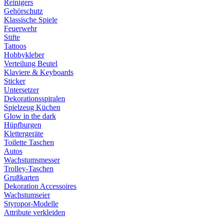
Reinigers
Gehörschutz
Klassische Spiele
Feuerwehr
Stifte
Tattoos
Hobbykleber
Verteilung Beutel
Klaviere & Keyboards
Sticker
Untersetzer
Dekorationsspiralen
Spielzeug Küchen
Glow in the dark
Hüpfburgen
Klettergeräte
Toilette Taschen
Autos
Wachstumsmesser
Trolley-Taschen
Grußkarten
Dekoration Accessoires
Wachstumseier
Styropor-Modelle
Attribute verkleiden