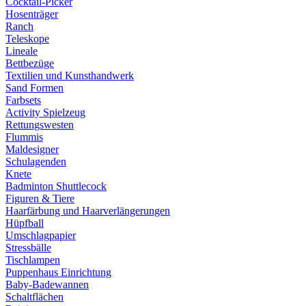
Cocktail-Picker
Hosenträger
Ranch
Teleskope
Lineale
Bettbezüge
Textilien und Kunsthandwerk
Sand Formen
Farbsets
Activity Spielzeug
Rettungswesten
Flummis
Maldesigner
Schulagenden
Knete
Badminton Shuttlecock
Figuren & Tiere
Haarfärbung und Haarverlängerungen
Hüpfball
Umschlagpapier
Stressbälle
Tischlampen
Puppenhaus Einrichtung
Baby-Badewannen
Schaltflächen