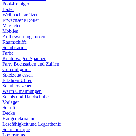
Pool-Reiniger
Bäder
Weihnachtsmützen
Erwachsene Roller
Magneten
Mobiles
Aufbewahrungsboxen
Raumschiffe
Schubkarren
Farbe
Kinderwagen Spanner
Party Buchstaben und Zahlen
Gummifiguren
Spielzeug essen
Erfahren Uhren
Schultertaschen
Warm Umarmungen
Schals und Handschuhe
Vorlagen
Schrift
Decke
Hängedekoration
Lesefähigkeit und Legasthenie
Schreibmappe
Loomstraps