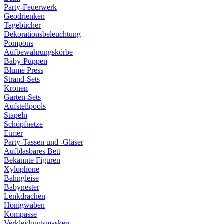
Party-Feuerwerk
Geodrienken
Tagebücher
Dekorationsbeleuchtung
Pompons
Aufbewahrungskörbe
Baby-Puppen
Blume Press
Strand-Sets
Kronen
Garten-Sets
Aufstellpools
Stapeln
Schöpfnetze
Eimer
Party-Tassen und -Gläser
Aufblasbares Bett
Bekannte Figuren
Xylophone
Bahngleise
Babynester
Lenkdrachen
Honigwaben
Kompasse
Verkleidungsmasken