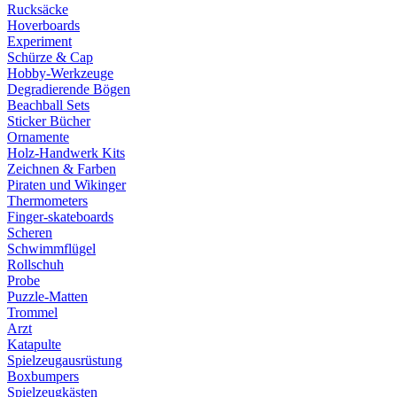
Rucksäcke
Hoverboards
Experiment
Schürze & Cap
Hobby-Werkzeuge
Degradierende Bögen
Beachball Sets
Sticker Bücher
Ornamente
Holz-Handwerk Kits
Zeichnen & Farben
Piraten und Wikinger
Thermometers
Finger-skateboards
Scheren
Schwimmflügel
Rollschuh
Probe
Puzzle-Matten
Trommel
Arzt
Katapulte
Spielzeugausrüstung
Boxbumpers
Spielzeugkästen