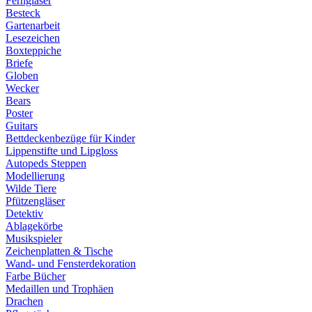
Ferngläser
Besteck
Gartenarbeit
Lesezeichen
Boxteppiche
Briefe
Globen
Wecker
Bears
Poster
Guitars
Bettdeckenbezüge für Kinder
Lippenstifte und Lipgloss
Autopeds Steppen
Modellierung
Wilde Tiere
Pfützengläser
Detektiv
Ablagekörbe
Musikspieler
Zeichenplatten & Tische
Wand- und Fensterdekoration
Farbe Bücher
Medaillen und Trophäen
Drachen