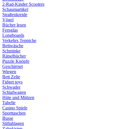
2-Rad-Kinder Scooters
Schaumartikel
Straßenkreide
Vögel
Bücher lesen
Fernglas
Longboards
Verkehrs Teppiche
Bettwäsche
Schminke
Rätselbücher
Puzzle Knöpfe
Geschirrset
Wiegen
Bett Zelte
Fidget toys
Schwader
Schlafwagen
Hüte und Mützen
Tabelle
Casino Spiele
Sporttaschen
Busse
Stiftablagen
Zahnkisten