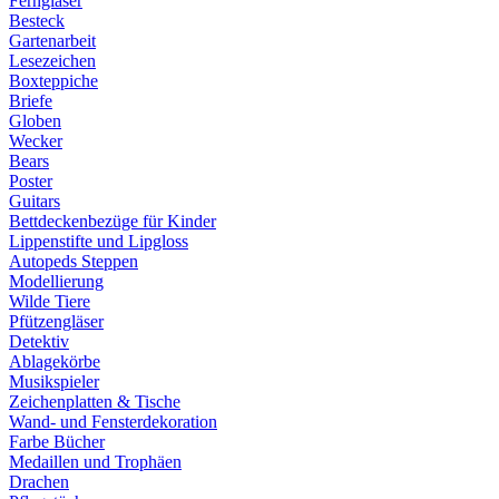
Ferngläser
Besteck
Gartenarbeit
Lesezeichen
Boxteppiche
Briefe
Globen
Wecker
Bears
Poster
Guitars
Bettdeckenbezüge für Kinder
Lippenstifte und Lipgloss
Autopeds Steppen
Modellierung
Wilde Tiere
Pfützengläser
Detektiv
Ablagekörbe
Musikspieler
Zeichenplatten & Tische
Wand- und Fensterdekoration
Farbe Bücher
Medaillen und Trophäen
Drachen