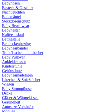
Babyhosen
Besteck & Geschirr
Nachtleuchten
Bademäntel
Steckdosenschutz
Baby Beachwear
Babynester
Kaffeeauslauf
Bettgestelle
Bettdeckenbezüge
Babyhaarbänder
Trinkflaschen und -becher
Baby Pullover
Ankleidekissen
Kinderstühle
Gehörschutz
Babyhaarnadelnpin
Lätzchen & Spießtücher
Wiegen
Baby Strumpfhose
Decke
Gläser & Wärmekissen
Gesundheit
Autositze Verkäufer
Mobiles