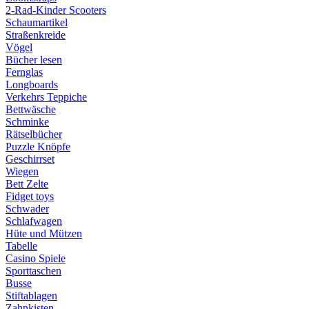
2-Rad-Kinder Scooters
Schaumartikel
Straßenkreide
Vögel
Bücher lesen
Fernglas
Longboards
Verkehrs Teppiche
Bettwäsche
Schminke
Rätselbücher
Puzzle Knöpfe
Geschirrset
Wiegen
Bett Zelte
Fidget toys
Schwader
Schlafwagen
Hüte und Mützen
Tabelle
Casino Spiele
Sporttaschen
Busse
Stiftablagen
Zahnkisten