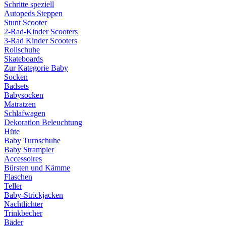
Schritte speziell
Autopeds Steppen
Stunt Scooter
2-Rad-Kinder Scooters
3-Rad Kinder Scooters
Rollschuhe
Skateboards
Zur Kategorie Baby
Socken
Badsets
Babysocken
Matratzen
Schlafwagen
Dekoration Beleuchtung
Hüte
Baby Turnschuhe
Baby Strampler
Accessoires
Bürsten und Kämme
Flaschen
Teller
Baby-Strickjacken
Nachtlichter
Trinkbecher
Bäder