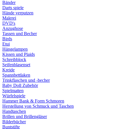
Bänder
Darts spiele
Hände verputzen
Malerei
DVD's
Anzughose
Tassen und Becher
Birds
Etui
Hängelampen
Kissen und Plaids
Schreibblock
Seifenblasenset
Kreide
Spannbettlaken
Trinkflaschen und -becher
Baby Doll Zubehör
Spielmatten
Würfelspiele
Hammer Bank & Form Schmoren
Herstellung von Schmuck und Taschen
Handtaschen
Brillen und Brillengläser
Bilderbücher
Buntstifte