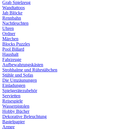
Grab Spielzeug
Wandtattoos
Jab Blöcke
Rennbahn
Nachtleuchten
Uhren
Ordner
Märchen
Blocks Puzzles
Pool Billard
Haushalt
Fahrzeuge
Aufbewahrungskästen
Strohhalme und Rührstäbchen
Stühle und Sofas
Die Umzäunungen
Einladungen
Spielgerätezubehör
Servietten
Reisespiele
Wasserpistolen
Hobby Bücher
Dekorative Beleuchtung
Bastelpapier
Armee