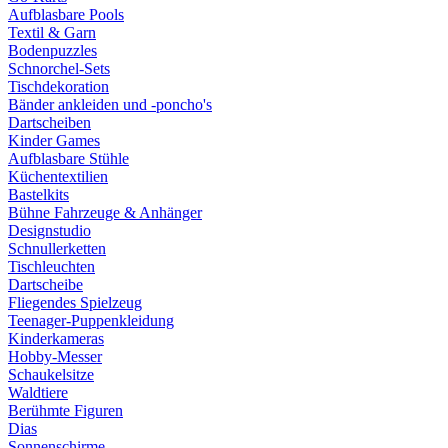
Aufblasbare Pools
Textil & Garn
Bodenpuzzles
Schnorchel-Sets
Tischdekoration
Bänder ankleiden und -poncho's
Dartscheiben
Kinder Games
Aufblasbare Stühle
Küchentextilien
Bastelkits
Bühne Fahrzeuge & Anhänger
Designstudio
Schnullerketten
Tischleuchten
Dartscheibe
Fliegendes Spielzeug
Teenager-Puppenkleidung
Kinderkameras
Hobby-Messer
Schaukelsitze
Waldtiere
Berühmte Figuren
Dias
Sonnenschirme