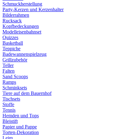
Schmuckherstellung
Party-Kerzen und Kerzenhalter
Bilderrahmen
Rucksack
Kopfbedeckungen
Modelleisenbahnset
Quizzes
Basketball
Teppiche
Badewannenspielzeug
Grillzubehör
Teller
Falten
Sand Scoops
Ramps
Schminksets
Tiere auf dem Bauernhof
Tischsets
Stoffe
Tennis
Hemden und Tops
Bleistift
Papier und Pappe
Torten-Dekoration
Leim