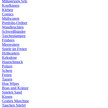
Mittagessen Sets
Kopfkissen
Kleben
Comics
Müllwagen
Portfolio-Ordner
Wandleuchten
Schweißbänder
Taschenlampen
Frisbees
Meerestiere
Spiele im Freien
Helikopters
Keksdose
Haarschmuck
Polizei
Schere
Ferien
Tassen
Hug Wipes
Boas und Kränze
Spielen Sand
Kissen
Graben Maschine
Tauchen Stiefel