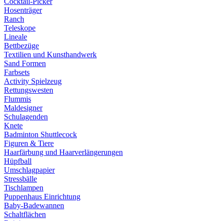
Cocktail-Picker
Hosenträger
Ranch
Teleskope
Lineale
Bettbezüge
Textilien und Kunsthandwerk
Sand Formen
Farbsets
Activity Spielzeug
Rettungswesten
Flummis
Maldesigner
Schulagenden
Knete
Badminton Shuttlecock
Figuren & Tiere
Haarfärbung und Haarverlängerungen
Hüpfball
Umschlagpapier
Stressbälle
Tischlampen
Puppenhaus Einrichtung
Baby-Badewannen
Schaltflächen