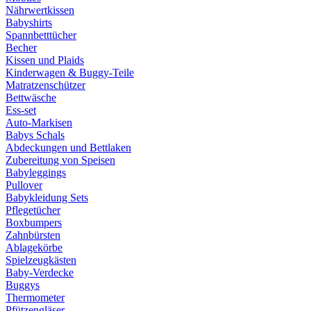
Nährwertkissen
Babyshirts
Spannbetttücher
Becher
Kissen und Plaids
Kinderwagen & Buggy-Teile
Matratzenschützer
Bettwäsche
Ess-set
Auto-Markisen
Babys Schals
Abdeckungen und Bettlaken
Zubereitung von Speisen
Babyleggings
Pullover
Babykleidung Sets
Pflegetücher
Boxbumpers
Zahnbürsten
Ablagekörbe
Spielzeugkästen
Baby-Verdecke
Buggys
Thermometer
Pfützengläser