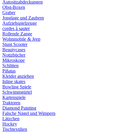
Autositzabdeckungen
Obst-Boxen
Graber
Jonglage und Zaubern
Aufziehspielzeuge
cordes à sauter
Rollende Zange
Wohnmobile & Jeep
Stunt Scooter
Beautycases
Notizbücher
Mikroskope
Schlitten
Piñatas
Kleider anziehen
Inline skates
Bowling Spiele
Schwimmgürtel
Kartenspiele
Traktoren
Diamond Painting
Falsche Nägel und Wimpern
Lätzchen
Hockey
Tischtextilien