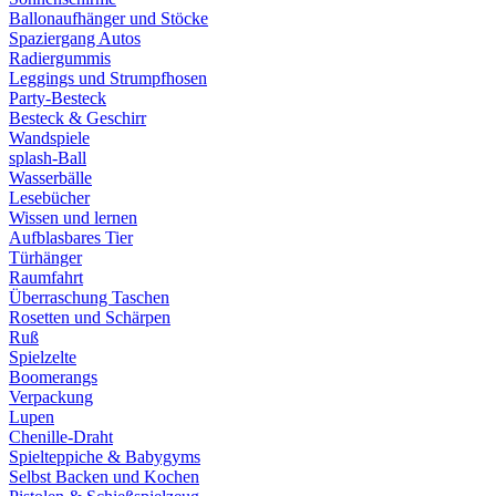
Ballonaufhänger und Stöcke
Spaziergang Autos
Radiergummis
Leggings und Strumpfhosen
Party-Besteck
Besteck & Geschirr
Wandspiele
splash-Ball
Wasserbälle
Lesebücher
Wissen und lernen
Aufblasbares Tier
Türhänger
Raumfahrt
Überraschung Taschen
Rosetten und Schärpen
Ruß
Spielzelte
Boomerangs
Verpackung
Lupen
Chenille-Draht
Spielteppiche & Babygyms
Selbst Backen und Kochen