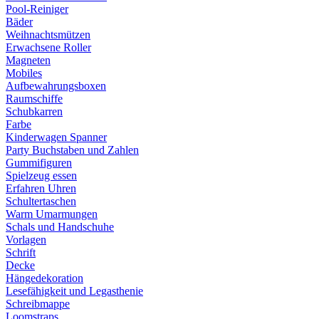
Pool-Reiniger
Bäder
Weihnachtsmützen
Erwachsene Roller
Magneten
Mobiles
Aufbewahrungsboxen
Raumschiffe
Schubkarren
Farbe
Kinderwagen Spanner
Party Buchstaben und Zahlen
Gummifiguren
Spielzeug essen
Erfahren Uhren
Schultertaschen
Warm Umarmungen
Schals und Handschuhe
Vorlagen
Schrift
Decke
Hängedekoration
Lesefähigkeit und Legasthenie
Schreibmappe
Loomstraps