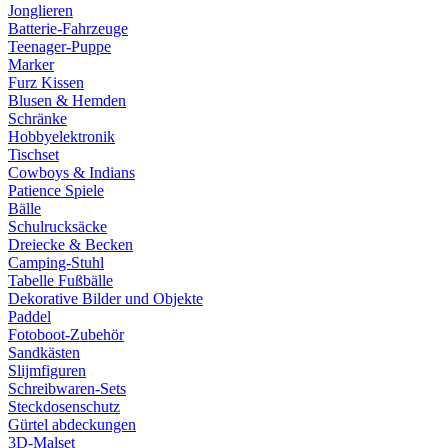
Jonglieren
Batterie-Fahrzeuge
Teenager-Puppe
Marker
Furz Kissen
Blusen & Hemden
Schränke
Hobbyelektronik
Tischset
Cowboys & Indians
Patience Spiele
Bälle
Schulrucksäcke
Dreiecke & Becken
Camping-Stuhl
Tabelle Fußbälle
Dekorative Bilder und Objekte
Paddel
Fotoboot-Zubehör
Sandkästen
Slijmfiguren
Schreibwaren-Sets
Steckdosenschutz
Gürtel abdeckungen
3D-Malset