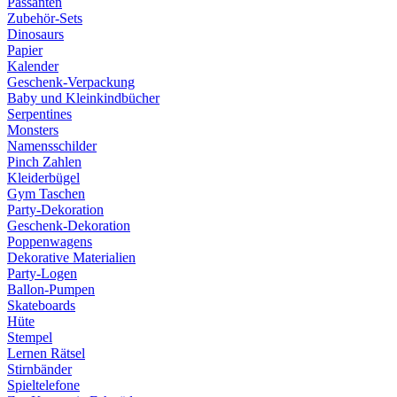
Passanten
Zubehör-Sets
Dinosaurs
Papier
Kalender
Geschenk-Verpackung
Baby und Kleinkindbücher
Serpentines
Monsters
Namensschilder
Pinch Zahlen
Kleiderbügel
Gym Taschen
Party-Dekoration
Geschenk-Dekoration
Poppenwagens
Dekorative Materialien
Party-Logen
Ballon-Pumpen
Skateboards
Hüte
Stempel
Lernen Rätsel
Stirnbänder
Spieltelefone