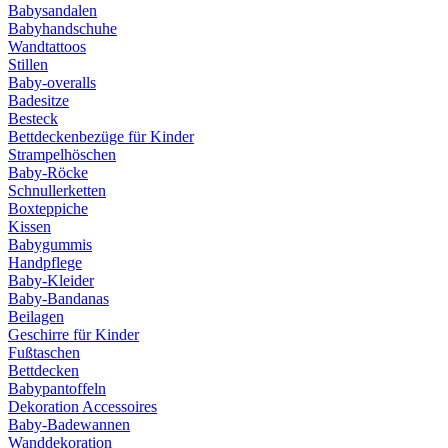
Babysandalen
Babyhandschuhe
Wandtattoos
Stillen
Baby-overalls
Badesitze
Besteck
Bettdeckenbezüge für Kinder
Strampelhöschen
Baby-Röcke
Schnullerketten
Boxteppiche
Kissen
Babygummis
Handpflege
Baby-Kleider
Baby-Bandanas
Beilagen
Geschirre für Kinder
Fußtaschen
Bettdecken
Babypantoffeln
Dekoration Accessoires
Baby-Badewannen
Wanddekoration