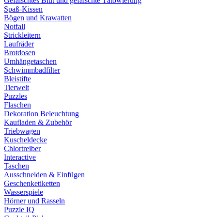
Gefälschtes Blut und gefälschte Tätowierung
Spaß-Kissen
Bögen und Krawatten
Notfall
Strickleitern
Laufräder
Brotdosen
Umhängetaschen
Schwimmbadfilter
Bleistifte
Tierwelt
Puzzles
Flaschen
Dekoration Beleuchtung
Kaufladen & Zubehör
Triebwagen
Kuscheldecke
Chlortreiber
Interactive
Taschen
Ausschneiden & Einfügen
Geschenketiketten
Wasserspiele
Hörner und Rasseln
Puzzle IQ