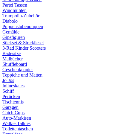
Partei Tassen
Windmühlen
Trampolin-Zubehör
Diabolo
Puppenstubenpuppen
Gemälde
Gipsfiguren
Stickset & Strickliesel
3-Rad Kinder Scooters
Badesitze
Malbücher
Shuffleboard
Geschenkpapier
Teppiche und Matten
Jo-Jos
Inlineskates
Schiff
Perücken
Tischtennis
Garagen
Catch Cups
Auto-Markisen
Walkie-Talkies
Toilettentaschen