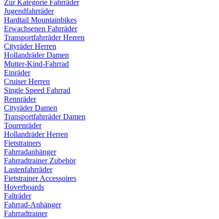
Zur Kategorie Fahrräder
Jugendfahrräder
Hardtail Mountainbikes
Erwachsenen Fahrräder
Transportfahrräder Herren
Cityräder Herren
Hollandräder Damen
Mutter-Kind-Fahrrad
Einräder
Cruiser Herren
Single Speed Fahrrad
Rennräder
Cityräder Damen
Transportfahrräder Damen
Tourenräder
Hollandräder Herren
Fietstrainers
Fahrradanhänger
Fahrradtrainer Zubehör
Lastenfahrräder
Fietstrainer Accessoires
Hoverboards
Falträder
Fahrrad-Anhänger
Fahrradtrainer