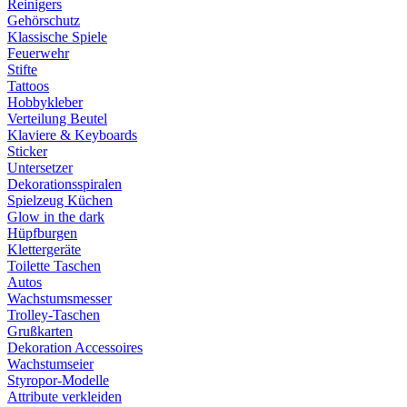
Reinigers
Gehörschutz
Klassische Spiele
Feuerwehr
Stifte
Tattoos
Hobbykleber
Verteilung Beutel
Klaviere & Keyboards
Sticker
Untersetzer
Dekorationsspiralen
Spielzeug Küchen
Glow in the dark
Hüpfburgen
Klettergeräte
Toilette Taschen
Autos
Wachstumsmesser
Trolley-Taschen
Grußkarten
Dekoration Accessoires
Wachstumseier
Styropor-Modelle
Attribute verkleiden