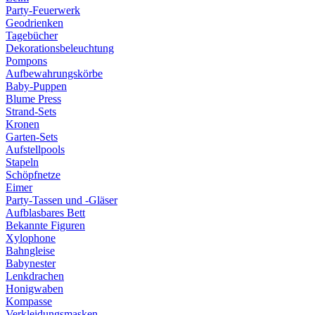
Party-Feuerwerk
Geodrienken
Tagebücher
Dekorationsbeleuchtung
Pompons
Aufbewahrungskörbe
Baby-Puppen
Blume Press
Strand-Sets
Kronen
Garten-Sets
Aufstellpools
Stapeln
Schöpfnetze
Eimer
Party-Tassen und -Gläser
Aufblasbares Bett
Bekannte Figuren
Xylophone
Bahngleise
Babynester
Lenkdrachen
Honigwaben
Kompasse
Verkleidungsmasken