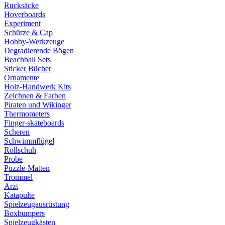
Rucksäcke
Hoverboards
Experiment
Schürze & Cap
Hobby-Werkzeuge
Degradierende Bögen
Beachball Sets
Sticker Bücher
Ornamente
Holz-Handwerk Kits
Zeichnen & Farben
Piraten und Wikinger
Thermometers
Finger-skateboards
Scheren
Schwimmflügel
Rollschuh
Probe
Puzzle-Matten
Trommel
Arzt
Katapulte
Spielzeugausrüstung
Boxbumpers
Spielzeugkästen