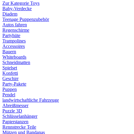
Zur Kategorie Toys
Baby-Verdecke
Diadem
Teenage Puppenzubehör
Autos fahren
Regenschirme
Partyhüte
Trampolines
Accessoires
Bauern
Whiteboards
Schneidmatten
Spielset
Konfetti
Geschirr
Party-Pakete
Puppen
Pendel
landwirtschaftliche Fahrzeuge
Abreißmesser
Puzzle 3D
Schlüsselanhänger
Papierstanzen
Rennstrecke Teile
Mützen und Bandanas