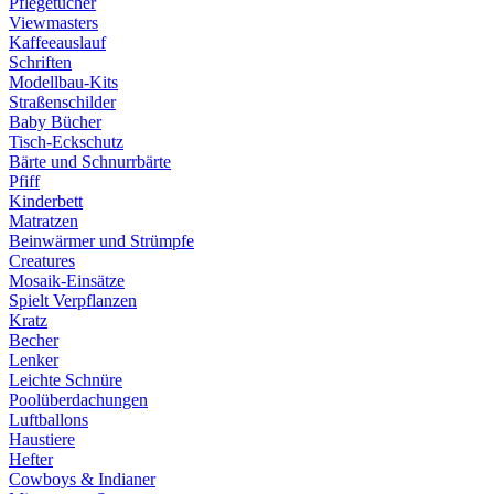
Pflegetücher
Viewmasters
Kaffeeauslauf
Schriften
Modellbau-Kits
Straßenschilder
Baby Bücher
Tisch-Eckschutz
Bärte und Schnurrbärte
Pfiff
Kinderbett
Matratzen
Beinwärmer und Strümpfe
Creatures
Mosaik-Einsätze
Spielt Verpflanzen
Kratz
Becher
Lenker
Leichte Schnüre
Poolüberdachungen
Luftballons
Haustiere
Hefter
Cowboys & Indianer