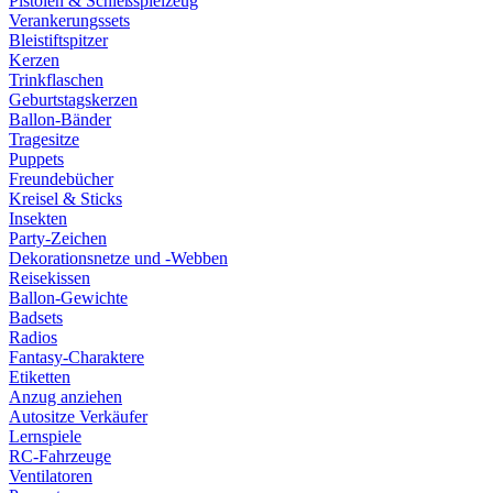
Pistolen & Schießspielzeug
Verankerungssets
Bleistiftspitzer
Kerzen
Trinkflaschen
Geburtstagskerzen
Ballon-Bänder
Tragesitze
Puppets
Freundebücher
Kreisel & Sticks
Insekten
Party-Zeichen
Dekorationsnetze und -Webben
Reisekissen
Ballon-Gewichte
Badsets
Radios
Fantasy-Charaktere
Etiketten
Anzug anziehen
Autositze Verkäufer
Lernspiele
RC-Fahrzeuge
Ventilatoren