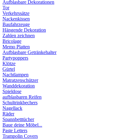
Aufblasbare Dekorationen
Tor
Verkehrssätze
Nackenkissen
Baufahrzeuge
Hängende Dekoration
Zahlen zeichnen
Bricolage
Memo Platten
Aufblasbare Getränkehalter
Partypoppers
Klötze
Gürtel
Nachtlampen
Matratzenschützer
Wanddekoration
Spieldose
aufblasbaren Reifen
Schultrinkbechers
Nagellack
Räder
Spannbetttücher
Baue deine Möbel...
Paste Letters
Trampolin Covers