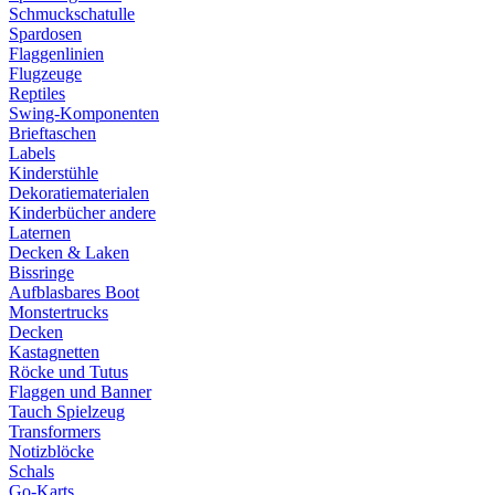
Schmuckschatulle
Spardosen
Flaggenlinien
Flugzeuge
Reptiles
Swing-Komponenten
Brieftaschen
Labels
Kinderstühle
Dekoratiematerialen
Kinderbücher andere
Laternen
Decken & Laken
Bissringe
Aufblasbares Boot
Monstertrucks
Decken
Kastagnetten
Röcke und Tutus
Flaggen und Banner
Tauch Spielzeug
Transformers
Notizblöcke
Schals
Go-Karts