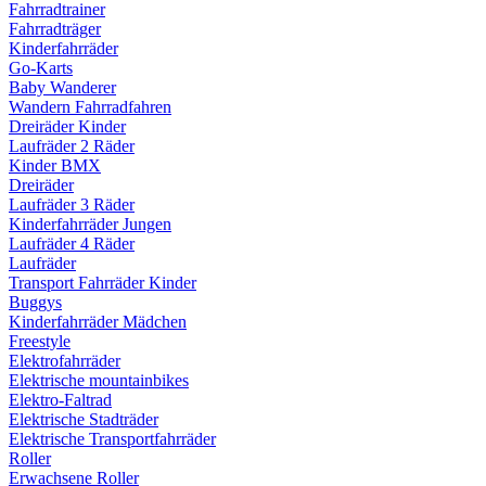
Fahrradtrainer
Fahrradträger
Kinderfahrräder
Go-Karts
Baby Wanderer
Wandern Fahrradfahren
Dreiräder Kinder
Laufräder 2 Räder
Kinder BMX
Dreiräder
Laufräder 3 Räder
Kinderfahrräder Jungen
Laufräder 4 Räder
Laufräder
Transport Fahrräder Kinder
Buggys
Kinderfahrräder Mädchen
Freestyle
Elektrofahrräder
Elektrische mountainbikes
Elektro-Faltrad
Elektrische Stadträder
Elektrische Transportfahrräder
Roller
Erwachsene Roller