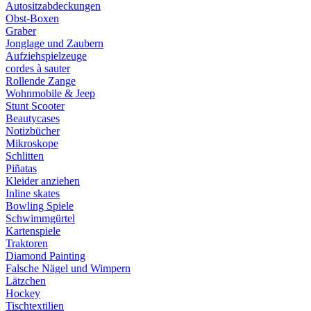
Autositzabdeckungen
Obst-Boxen
Graber
Jonglage und Zaubern
Aufziehspielzeuge
cordes à sauter
Rollende Zange
Wohnmobile & Jeep
Stunt Scooter
Beautycases
Notizbücher
Mikroskope
Schlitten
Piñatas
Kleider anziehen
Inline skates
Bowling Spiele
Schwimmgürtel
Kartenspiele
Traktoren
Diamond Painting
Falsche Nägel und Wimpern
Lätzchen
Hockey
Tischtextilien