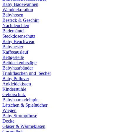
Baby-Badewannen
Wanddekoration
Babyhosen
Besteck & Geschirr
Nachtleuchten
Bademäntel
Steckdosenschutz
Baby Beachwear
Babynester
Kaffeeauslauf
Bettgestelle
Bettdeckenbezüge
Babyhaarbänder
Trinkflaschen und -becher
Baby Pullover
Ankleidekissen
Kinderstühle
Gehörschutz
Babyhaarnadelnpin
Lätzchen & Spießtücher
Wiegen
Baby Strumpfhose
Decke
Gläser & Wärmekissen
Gesundheit