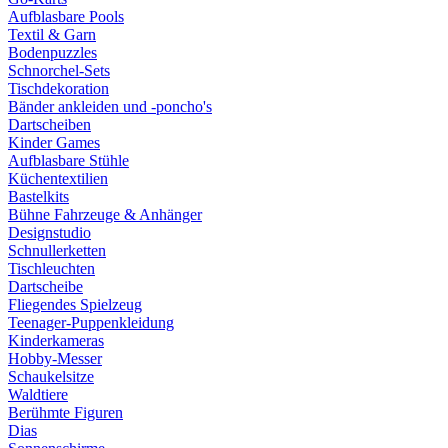
Aufblasbare Pools
Textil & Garn
Bodenpuzzles
Schnorchel-Sets
Tischdekoration
Bänder ankleiden und -poncho's
Dartscheiben
Kinder Games
Aufblasbare Stühle
Küchentextilien
Bastelkits
Bühne Fahrzeuge & Anhänger
Designstudio
Schnullerketten
Tischleuchten
Dartscheibe
Fliegendes Spielzeug
Teenager-Puppenkleidung
Kinderkameras
Hobby-Messer
Schaukelsitze
Waldtiere
Berühmte Figuren
Dias