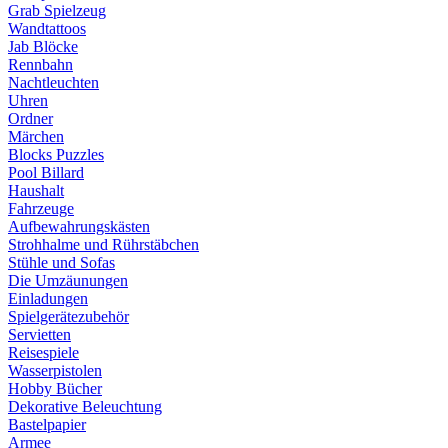
Grab Spielzeug
Wandtattoos
Jab Blöcke
Rennbahn
Nachtleuchten
Uhren
Ordner
Märchen
Blocks Puzzles
Pool Billard
Haushalt
Fahrzeuge
Aufbewahrungskästen
Strohhalme und Rührstäbchen
Stühle und Sofas
Die Umzäunungen
Einladungen
Spielgerätezubehör
Servietten
Reisespiele
Wasserpistolen
Hobby Bücher
Dekorative Beleuchtung
Bastelpapier
Armee