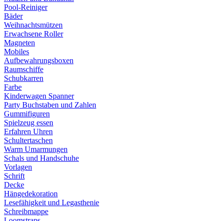
Pool-Reiniger
Bäder
Weihnachtsmützen
Erwachsene Roller
Magneten
Mobiles
Aufbewahrungsboxen
Raumschiffe
Schubkarren
Farbe
Kinderwagen Spanner
Party Buchstaben und Zahlen
Gummifiguren
Spielzeug essen
Erfahren Uhren
Schultertaschen
Warm Umarmungen
Schals und Handschuhe
Vorlagen
Schrift
Decke
Hängedekoration
Lesefähigkeit und Legasthenie
Schreibmappe
Loomstraps