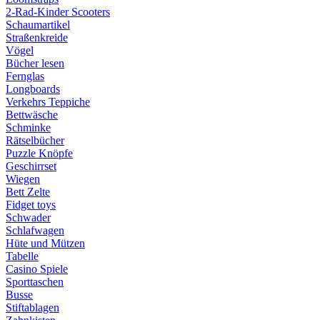
2-Rad-Kinder Scooters
Schaumartikel
Straßenkreide
Vögel
Bücher lesen
Fernglas
Longboards
Verkehrs Teppiche
Bettwäsche
Schminke
Rätselbücher
Puzzle Knöpfe
Geschirrset
Wiegen
Bett Zelte
Fidget toys
Schwader
Schlafwagen
Hüte und Mützen
Tabelle
Casino Spiele
Sporttaschen
Busse
Stiftablagen