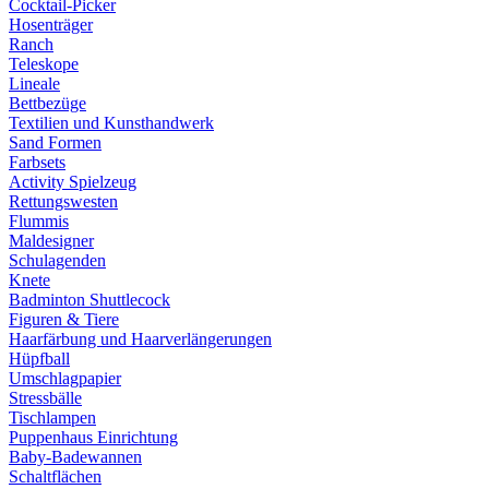
Cocktail-Picker
Hosenträger
Ranch
Teleskope
Lineale
Bettbezüge
Textilien und Kunsthandwerk
Sand Formen
Farbsets
Activity Spielzeug
Rettungswesten
Flummis
Maldesigner
Schulagenden
Knete
Badminton Shuttlecock
Figuren & Tiere
Haarfärbung und Haarverlängerungen
Hüpfball
Umschlagpapier
Stressbälle
Tischlampen
Puppenhaus Einrichtung
Baby-Badewannen
Schaltflächen