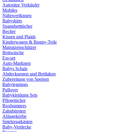
Autositze Verkäufer
Mobiles
Nährwertkissen
Babyshirts
Spannbetttücher
Becher
Kissen und Plaids
Kinderwagen & Buggy-Teile
Matratzenschützer
Bettwäsche
Ess-set
Auto-Markisen
Babys Schals
Abdeckungen und Bettlaken
Zubereitung von Speisen
Babyleggings
Pullover
Babykleidung Sets
Pflegetücher
Boxbumpers
Zahnbürsten
Ablagekörbe
Spielzeugkästen
Baby-Verdecke