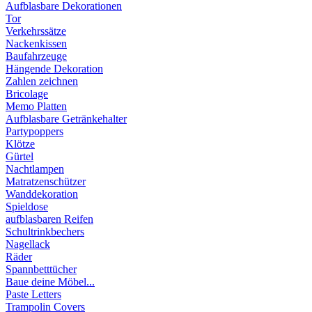
Aufblasbare Dekorationen
Tor
Verkehrssätze
Nackenkissen
Baufahrzeuge
Hängende Dekoration
Zahlen zeichnen
Bricolage
Memo Platten
Aufblasbare Getränkehalter
Partypoppers
Klötze
Gürtel
Nachtlampen
Matratzenschützer
Wanddekoration
Spieldose
aufblasbaren Reifen
Schultrinkbechers
Nagellack
Räder
Spannbetttücher
Baue deine Möbel...
Paste Letters
Trampolin Covers