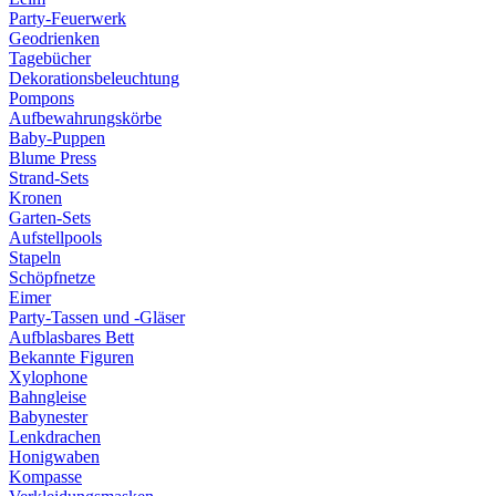
Party-Feuerwerk
Geodrienken
Tagebücher
Dekorationsbeleuchtung
Pompons
Aufbewahrungskörbe
Baby-Puppen
Blume Press
Strand-Sets
Kronen
Garten-Sets
Aufstellpools
Stapeln
Schöpfnetze
Eimer
Party-Tassen und -Gläser
Aufblasbares Bett
Bekannte Figuren
Xylophone
Bahngleise
Babynester
Lenkdrachen
Honigwaben
Kompasse