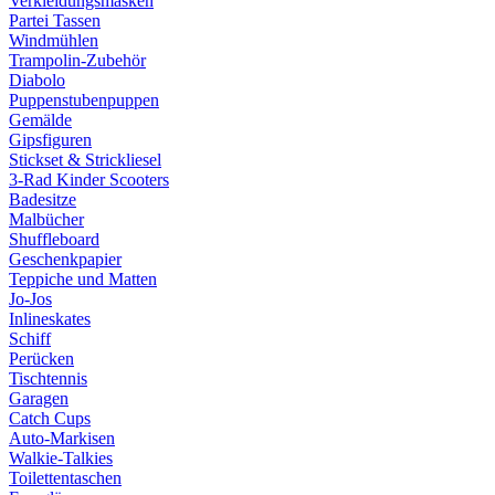
Verkleidungsmasken
Partei Tassen
Windmühlen
Trampolin-Zubehör
Diabolo
Puppenstubenpuppen
Gemälde
Gipsfiguren
Stickset & Strickliesel
3-Rad Kinder Scooters
Badesitze
Malbücher
Shuffleboard
Geschenkpapier
Teppiche und Matten
Jo-Jos
Inlineskates
Schiff
Perücken
Tischtennis
Garagen
Catch Cups
Auto-Markisen
Walkie-Talkies
Toilettentaschen