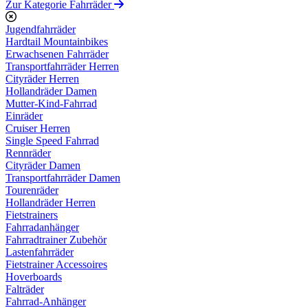
Zur Kategorie Fahrräder
Jugendfahrräder
Hardtail Mountainbikes
Erwachsenen Fahrräder
Transportfahrräder Herren
Cityräder Herren
Hollandräder Damen
Mutter-Kind-Fahrrad
Einräder
Cruiser Herren
Single Speed Fahrrad
Rennräder
Cityräder Damen
Transportfahrräder Damen
Tourenräder
Hollandräder Herren
Fietstrainers
Fahrradanhänger
Fahrradtrainer Zubehör
Lastenfahrräder
Fietstrainer Accessoires
Hoverboards
Falträder
Fahrrad-Anhänger