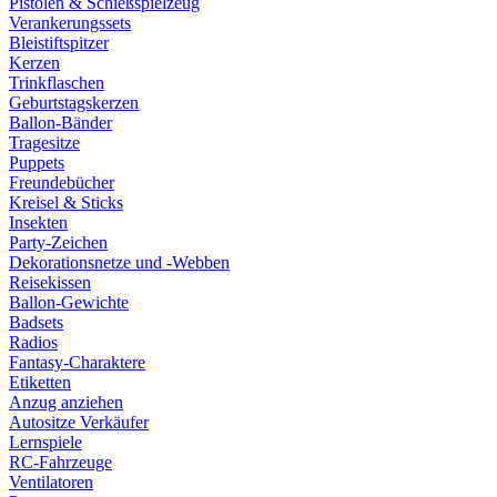
Pistolen & Schießspielzeug
Verankerungssets
Bleistiftspitzer
Kerzen
Trinkflaschen
Geburtstagskerzen
Ballon-Bänder
Tragesitze
Puppets
Freundebücher
Kreisel & Sticks
Insekten
Party-Zeichen
Dekorationsnetze und -Webben
Reisekissen
Ballon-Gewichte
Badsets
Radios
Fantasy-Charaktere
Etiketten
Anzug anziehen
Autositze Verkäufer
Lernspiele
RC-Fahrzeuge
Ventilatoren