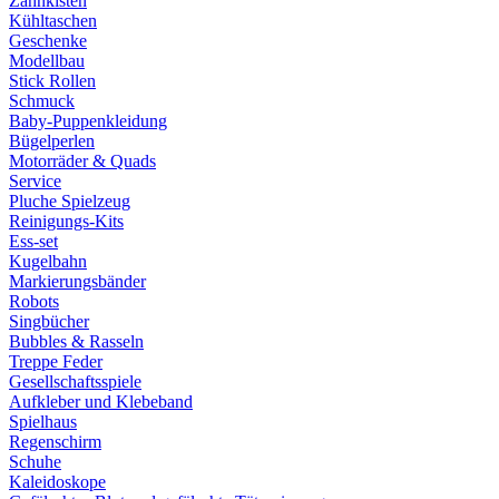
Zahnkisten
Kühltaschen
Geschenke
Modellbau
Stick Rollen
Schmuck
Baby-Puppenkleidung
Bügelperlen
Motorräder & Quads
Service
Pluche Spielzeug
Reinigungs-Kits
Ess-set
Kugelbahn
Markierungsbänder
Robots
Singbücher
Bubbles & Rasseln
Treppe Feder
Gesellschaftsspiele
Aufkleber und Klebeband
Spielhaus
Regenschirm
Schuhe
Kaleidoskope