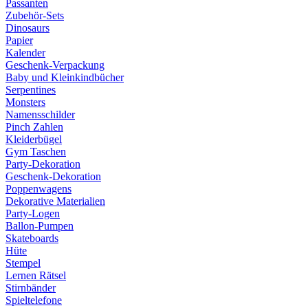
Passanten
Zubehör-Sets
Dinosaurs
Papier
Kalender
Geschenk-Verpackung
Baby und Kleinkindbücher
Serpentines
Monsters
Namensschilder
Pinch Zahlen
Kleiderbügel
Gym Taschen
Party-Dekoration
Geschenk-Dekoration
Poppenwagens
Dekorative Materialien
Party-Logen
Ballon-Pumpen
Skateboards
Hüte
Stempel
Lernen Rätsel
Stirnbänder
Spieltelefone