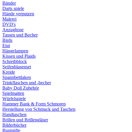
Bänder
Darts spiele
Hände verputzen
Malerei
DVD's
Anzughose
Tassen und Becher
Birds
Etui
Hängelampen
Kissen und Plaids
Schreibblock
Seifenblasenset
Kreide
Spannbettlaken
Trinkflaschen und -becher
Baby Doll Zubehör
Spielmatten
Würfelspiele
Hammer Bank & Form Schmoren
Herstellung von Schmuck und Taschen
Handtaschen
Brillen und Brillengläser
Bilderbücher
Buntstifte