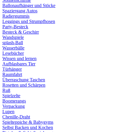
Sonnenschirme
Ballonaufhänger und Stöcke
Spaziergang Autos
Radiergummis
Leggings und Strumpfhosen
Party-Besteck
Besteck & Geschirr
Wandspiele
splash-Ball
Wasserbälle
Lesebücher
Wissen und lernen
Aufblasbares Tier
Türhänger
Raumfahrt
Überraschung Taschen
Rosetten und Schärpen
Ruß
Spielzelte
Boomerangs
Verpackung
Lupen
Chenille-Draht
Spielteppiche & Babygyms
Selbst Backen und Kochen