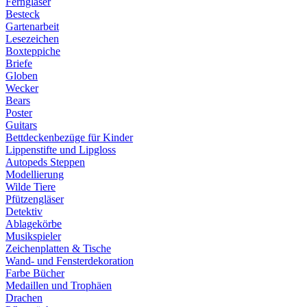
Ferngläser
Besteck
Gartenarbeit
Lesezeichen
Boxteppiche
Briefe
Globen
Wecker
Bears
Poster
Guitars
Bettdeckenbezüge für Kinder
Lippenstifte und Lipgloss
Autopeds Steppen
Modellierung
Wilde Tiere
Pfützengläser
Detektiv
Ablagekörbe
Musikspieler
Zeichenplatten & Tische
Wand- und Fensterdekoration
Farbe Bücher
Medaillen und Trophäen
Drachen