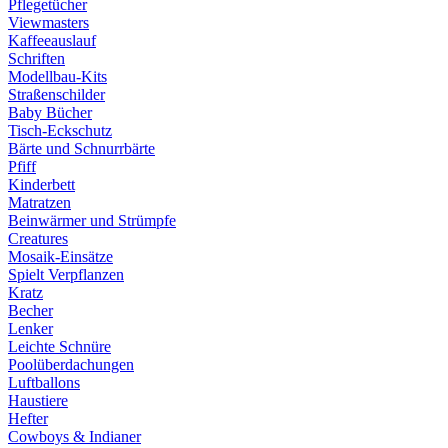
Pflegetücher
Viewmasters
Kaffeeauslauf
Schriften
Modellbau-Kits
Straßenschilder
Baby Bücher
Tisch-Eckschutz
Bärte und Schnurrbärte
Pfiff
Kinderbett
Matratzen
Beinwärmer und Strümpfe
Creatures
Mosaik-Einsätze
Spielt Verpflanzen
Kratz
Becher
Lenker
Leichte Schnüre
Poolüberdachungen
Luftballons
Haustiere
Hefter
Cowboys & Indianer