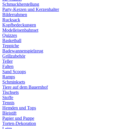
Schmuckherstellung
Party-Kerzen und Kerzenhalter
Bilderrahmen
Rucksack
Kopfbedeckungen
Modelleisenbahnset
Quizzes
Basketball
Teppiche
Badewannenspielzeug
Grillzubehör
Teller
Falten
Sand Scoops
Ramps
Schminksets
Tiere auf dem Bauernhof
Tischsets
Stoffe
Tennis
Hemden und Tops
Bleistift
Papier und Pappe
Torten-Dekoration
Leim