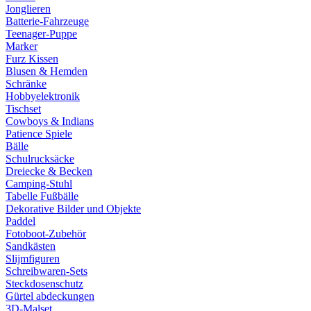
Jonglieren
Batterie-Fahrzeuge
Teenager-Puppe
Marker
Furz Kissen
Blusen & Hemden
Schränke
Hobbyelektronik
Tischset
Cowboys & Indians
Patience Spiele
Bälle
Schulrucksäcke
Dreiecke & Becken
Camping-Stuhl
Tabelle Fußbälle
Dekorative Bilder und Objekte
Paddel
Fotoboot-Zubehör
Sandkästen
Slijmfiguren
Schreibwaren-Sets
Steckdosenschutz
Gürtel abdeckungen
3D-Malset