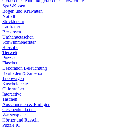
Gefälschtes Blut und gefälschte Tätowierung
Spaß-Kissen
Bögen und Krawatten
Notfall
Strickleitern
Laufräder
Brotdosen
Umhängetaschen
Schwimmbadfilter
Bleistifte
Tierwelt
Puzzles
Flaschen
Dekoration Beleuchtung
Kaufladen & Zubehör
Triebwagen
Kuscheldecke
Chlortreiber
Interactive
Taschen
Ausschneiden & Einfügen
Geschenketiketten
Wasserspiele
Hörner und Rasseln
Puzzle IQ