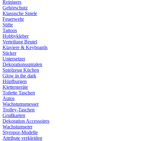
Reinigers
Gehörschutz
Klassische Spiele
Feuerwehr
Stifte
Tattoos
Hobbykleber
Verteilung Beutel
Klaviere & Keyboards
Sticker
Untersetzer
Dekorationsspiralen
Spielzeug Küchen
Glow in the dark
Hüpfburgen
Klettergeräte
Toilette Taschen
Autos
Wachstumsmesser
Trolley-Taschen
Grußkarten
Dekoration Accessoires
Wachstumseier
Styropor-Modelle
Attribute verkleiden