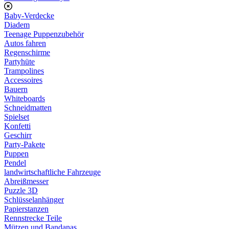
Baby-Verdecke
Diadem
Teenage Puppenzubehör
Autos fahren
Regenschirme
Partyhüte
Trampolines
Accessoires
Bauern
Whiteboards
Schneidmatten
Spielset
Konfetti
Geschirr
Party-Pakete
Puppen
Pendel
landwirtschaftliche Fahrzeuge
Abreißmesser
Puzzle 3D
Schlüsselanhänger
Papierstanzen
Rennstrecke Teile
Mützen und Bandanas