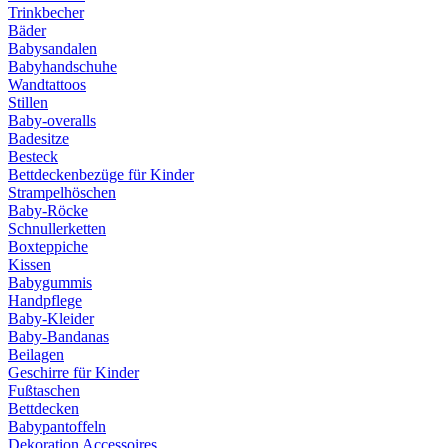
Trinkbecher
Bäder
Babysandalen
Babyhandschuhe
Wandtattoos
Stillen
Baby-overalls
Badesitze
Besteck
Bettdeckenbezüge für Kinder
Strampelhöschen
Baby-Röcke
Schnullerketten
Boxteppiche
Kissen
Babygummis
Handpflege
Baby-Kleider
Baby-Bandanas
Beilagen
Geschirre für Kinder
Fußtaschen
Bettdecken
Babypantoffeln
Dekoration Accessoires