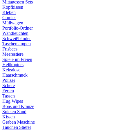
Mittagessen Sets
Kopfkissen
Kleben
Comics
Müllwagen
Portfolio-Ordner
Wandleuchten
Schweißbänder
Taschenlampen
Frisbees
Meerestiere
Spiele im Freien
Helikopters
Keksdose
Haarschmuck
Polizei
Schere
Ferien
Tassen
Hug Wipes
Boas und Kränze
Spielen Sand
Kissen
Graben Maschine
Tauchen Stiefel