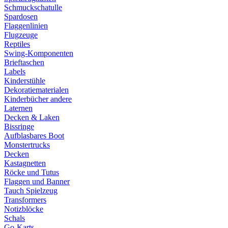
Schmuckschatulle
Spardosen
Flaggenlinien
Flugzeuge
Reptiles
Swing-Komponenten
Brieftaschen
Labels
Kinderstühle
Dekoratiematerialen
Kinderbücher andere
Laternen
Decken & Laken
Bissringe
Aufblasbares Boot
Monstertrucks
Decken
Kastagnetten
Röcke und Tutus
Flaggen und Banner
Tauch Spielzeug
Transformers
Notizblöcke
Schals
Go-Karts