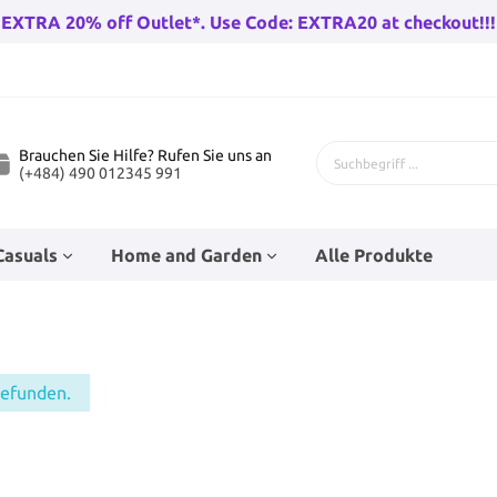
EXTRA 20% off Outlet*. Use Code: EXTRA20 at checkout!!!
Brauchen Sie Hilfe? Rufen Sie uns an
(+484) 490 012345 991
Casuals
Home and Garden
Alle Produkte
 Fahrräder
genhose
Bad-Racks
Teenage Puppenzubehör
Kinderfahrräder
Babysocken
Eckfahnen
Wandleuchten draußen
gefunden.
rräder Herren
Go-Karts
rren
Baby Wanderer
Beleuchtung
huh
n
Trampolines
Hüte
Stunt Skates
Haushaltsfolie und Taschen
r Damen
Wandern Fahrradfahren