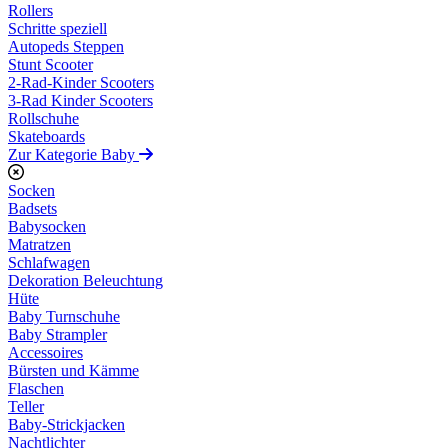
Rollers
Schritte speziell
Autopeds Steppen
Stunt Scooter
2-Rad-Kinder Scooters
3-Rad Kinder Scooters
Rollschuhe
Skateboards
Zur Kategorie Baby
Socken
Badsets
Babysocken
Matratzen
Schlafwagen
Dekoration Beleuchtung
Hüte
Baby Turnschuhe
Baby Strampler
Accessoires
Bürsten und Kämme
Flaschen
Teller
Baby-Strickjacken
Nachtlichter