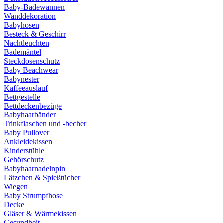
Baby-Badewannen
Wanddekoration
Babyhosen
Besteck & Geschirr
Nachtleuchten
Bademäntel
Steckdosenschutz
Baby Beachwear
Babynester
Kaffeeauslauf
Bettgestelle
Bettdeckenbezüge
Babyhaarbänder
Trinkflaschen und -becher
Baby Pullover
Ankleidekissen
Kinderstühle
Gehörschutz
Babyhaarnadelnpin
Lätzchen & Spießtücher
Wiegen
Baby Strumpfhose
Decke
Gläser & Wärmekissen
Gesundheit