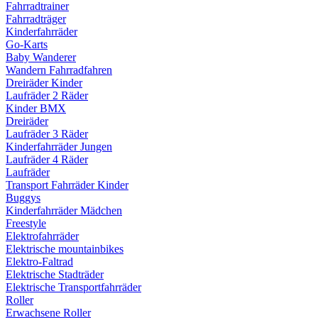
Fahrradtrainer
Fahrradträger
Kinderfahrräder
Go-Karts
Baby Wanderer
Wandern Fahrradfahren
Dreiräder Kinder
Laufräder 2 Räder
Kinder BMX
Dreiräder
Laufräder 3 Räder
Kinderfahrräder Jungen
Laufräder 4 Räder
Laufräder
Transport Fahrräder Kinder
Buggys
Kinderfahrräder Mädchen
Freestyle
Elektrofahrräder
Elektrische mountainbikes
Elektro-Faltrad
Elektrische Stadträder
Elektrische Transportfahrräder
Roller
Erwachsene Roller