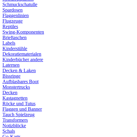
Schmuckschatulle
Spardosen
Flaggenlinien
Flugzeuge
Reptiles
Swing-Komponenten
Brieftaschen
Labels
Kinderstühle
Dekoratiematerialen
Kinderbücher andere
Laternen
Decken & Laken
Bissringe
Aufblasbares Boot
Monstertrucks
Decken
Kastagnetten
Röcke und Tutus
Flaggen und Banner
Tauch Spielzeug
Transformers
Notizblöcke
Schals
Go-Karts