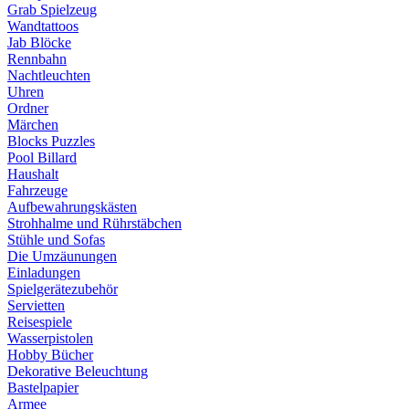
Grab Spielzeug
Wandtattoos
Jab Blöcke
Rennbahn
Nachtleuchten
Uhren
Ordner
Märchen
Blocks Puzzles
Pool Billard
Haushalt
Fahrzeuge
Aufbewahrungskästen
Strohhalme und Rührstäbchen
Stühle und Sofas
Die Umzäunungen
Einladungen
Spielgerätezubehör
Servietten
Reisespiele
Wasserpistolen
Hobby Bücher
Dekorative Beleuchtung
Bastelpapier
Armee