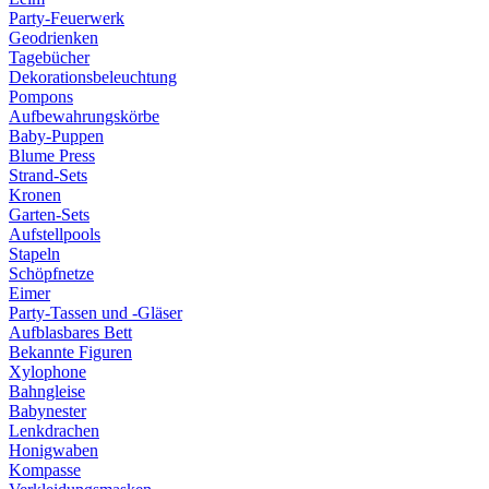
Party-Feuerwerk
Geodrienken
Tagebücher
Dekorationsbeleuchtung
Pompons
Aufbewahrungskörbe
Baby-Puppen
Blume Press
Strand-Sets
Kronen
Garten-Sets
Aufstellpools
Stapeln
Schöpfnetze
Eimer
Party-Tassen und -Gläser
Aufblasbares Bett
Bekannte Figuren
Xylophone
Bahngleise
Babynester
Lenkdrachen
Honigwaben
Kompasse