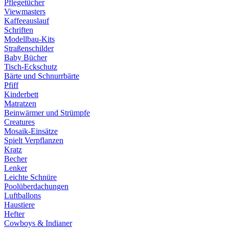
Pflegetücher
Viewmasters
Kaffeeauslauf
Schriften
Modellbau-Kits
Straßenschilder
Baby Bücher
Tisch-Eckschutz
Bärte und Schnurrbärte
Pfiff
Kinderbett
Matratzen
Beinwärmer und Strümpfe
Creatures
Mosaik-Einsätze
Spielt Verpflanzen
Kratz
Becher
Lenker
Leichte Schnüre
Poolüberdachungen
Luftballons
Haustiere
Hefter
Cowboys & Indianer