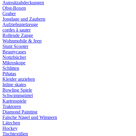
Autositzabdeckungen
Obst-Boxen
Graber
Jonglage und Zaubern
Aufziehspielzeuge
cordes à sauter
Rollende Zange
Wohnmobile & Jeep
Stunt Scooter
Beautycases
Notizbücher
Mikroskope
Schlitten
Piñatas
Kleider anziehen
Inline skates
Bowling Spiele
Schwimmgürtel
Kartenspiele
Traktoren
Diamond Painting
Falsche Nägel und Wimpern
Lätzchen
Hockey
Tischtextilien