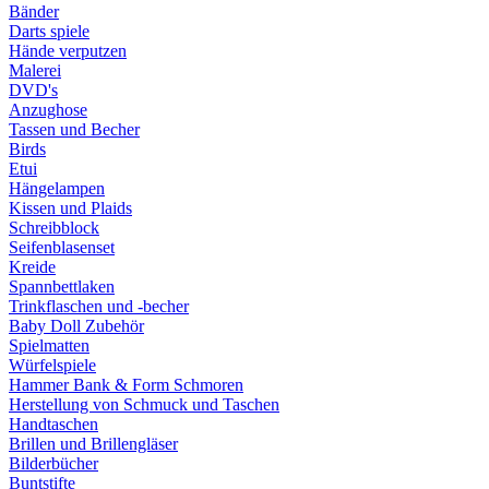
Bänder
Darts spiele
Hände verputzen
Malerei
DVD's
Anzughose
Tassen und Becher
Birds
Etui
Hängelampen
Kissen und Plaids
Schreibblock
Seifenblasenset
Kreide
Spannbettlaken
Trinkflaschen und -becher
Baby Doll Zubehör
Spielmatten
Würfelspiele
Hammer Bank & Form Schmoren
Herstellung von Schmuck und Taschen
Handtaschen
Brillen und Brillengläser
Bilderbücher
Buntstifte