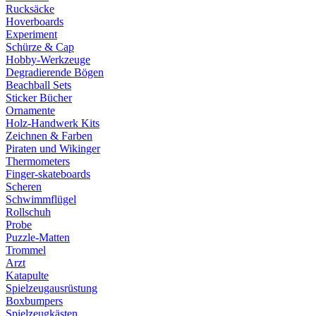
Rucksäcke
Hoverboards
Experiment
Schürze & Cap
Hobby-Werkzeuge
Degradierende Bögen
Beachball Sets
Sticker Bücher
Ornamente
Holz-Handwerk Kits
Zeichnen & Farben
Piraten und Wikinger
Thermometers
Finger-skateboards
Scheren
Schwimmflügel
Rollschuh
Probe
Puzzle-Matten
Trommel
Arzt
Katapulte
Spielzeugausrüstung
Boxbumpers
Spielzeugkästen