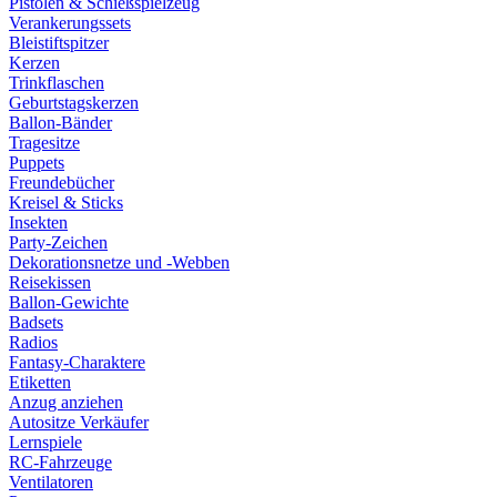
Pistolen & Schießspielzeug
Verankerungssets
Bleistiftspitzer
Kerzen
Trinkflaschen
Geburtstagskerzen
Ballon-Bänder
Tragesitze
Puppets
Freundebücher
Kreisel & Sticks
Insekten
Party-Zeichen
Dekorationsnetze und -Webben
Reisekissen
Ballon-Gewichte
Badsets
Radios
Fantasy-Charaktere
Etiketten
Anzug anziehen
Autositze Verkäufer
Lernspiele
RC-Fahrzeuge
Ventilatoren