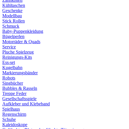
Zahnkisten
Kühltaschen
Geschenke
Modellbau
Stick Rollen
Schmuck
Baby-Puppenkleidung
Bügelperlen
Motorräder & Quads
Service
Pluche Spielzeug
Reinigungs-Kits
Ess-set
Kugelbahn
Markierungsbänder
Robots
Singbücher
Bubbles & Rasseln
Treppe Feder
Gesellschaftsspiele
Aufkleber und Klebeband
Spielhaus
Regenschirm
Schuhe
Kaleidoskope