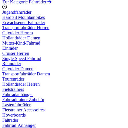
Zur Kategorie Fahrräder
Jugendfahrräder
Hardtail Mountainbikes
Erwachsenen Fahrräder
Transportfahrräder Herren
Cityräder Herren
Hollandräder Damen
Mutter-Kind-Fahrrad
Einräder
Cruiser Herren
Single Speed Fahrrad
Rennräder
Cityräder Damen
Transportfahrräder Damen
Tourenräder
Hollandräder Herren
Fietstrainers
Fahrradanhänger
Fahrradtrainer Zubehör
Lastenfahrräder
Fietstrainer Accessoires
Hoverboards
Falträder
Fahrrad-Anhänger