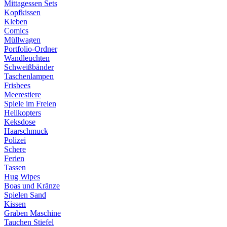
Mittagessen Sets
Kopfkissen
Kleben
Comics
Müllwagen
Portfolio-Ordner
Wandleuchten
Schweißbänder
Taschenlampen
Frisbees
Meerestiere
Spiele im Freien
Helikopters
Keksdose
Haarschmuck
Polizei
Schere
Ferien
Tassen
Hug Wipes
Boas und Kränze
Spielen Sand
Kissen
Graben Maschine
Tauchen Stiefel