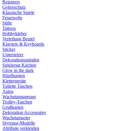
Reinigers
Gehörschutz
Klassische Spiele
Feuerwehr
Stifte
Tattoos
Hobbykleber
Verteilung Beutel
Klaviere & Keyboards
Sticker
Untersetzer
Dekorationsspiralen
Spielzeug Küchen
Glow in the dark
Hüpfburgen
Klettergeräte
Toilette Taschen
Autos
Wachstumsmesser
Trolley-Taschen
Grußkarten
Dekoration Accessoires
Wachstumseier
Styropor-Modelle
Attribute verkleiden