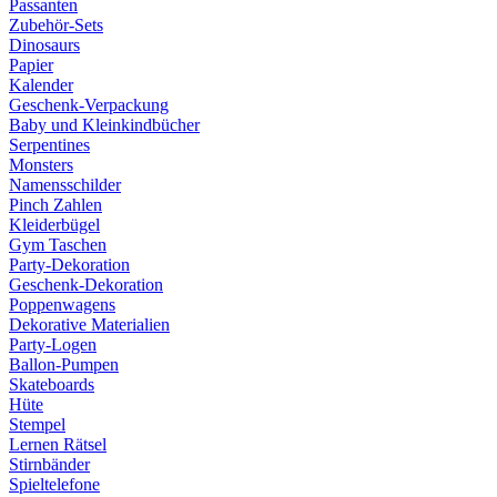
Passanten
Zubehör-Sets
Dinosaurs
Papier
Kalender
Geschenk-Verpackung
Baby und Kleinkindbücher
Serpentines
Monsters
Namensschilder
Pinch Zahlen
Kleiderbügel
Gym Taschen
Party-Dekoration
Geschenk-Dekoration
Poppenwagens
Dekorative Materialien
Party-Logen
Ballon-Pumpen
Skateboards
Hüte
Stempel
Lernen Rätsel
Stirnbänder
Spieltelefone