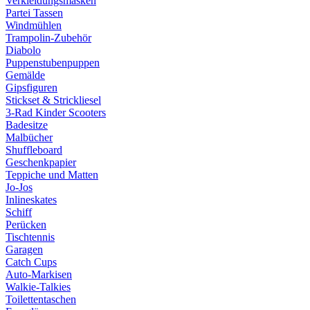
Verkleidungsmasken
Partei Tassen
Windmühlen
Trampolin-Zubehör
Diabolo
Puppenstubenpuppen
Gemälde
Gipsfiguren
Stickset & Strickliesel
3-Rad Kinder Scooters
Badesitze
Malbücher
Shuffleboard
Geschenkpapier
Teppiche und Matten
Jo-Jos
Inlineskates
Schiff
Perücken
Tischtennis
Garagen
Catch Cups
Auto-Markisen
Walkie-Talkies
Toilettentaschen