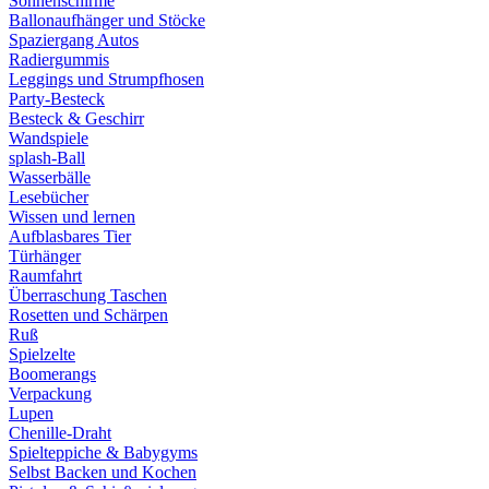
Sonnenschirme
Ballonaufhänger und Stöcke
Spaziergang Autos
Radiergummis
Leggings und Strumpfhosen
Party-Besteck
Besteck & Geschirr
Wandspiele
splash-Ball
Wasserbälle
Lesebücher
Wissen und lernen
Aufblasbares Tier
Türhänger
Raumfahrt
Überraschung Taschen
Rosetten und Schärpen
Ruß
Spielzelte
Boomerangs
Verpackung
Lupen
Chenille-Draht
Spielteppiche & Babygyms
Selbst Backen und Kochen