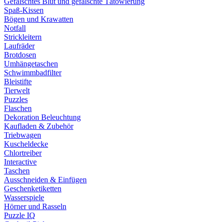
Gefälschtes Blut und gefälschte Tätowierung
Spaß-Kissen
Bögen und Krawatten
Notfall
Strickleitern
Laufräder
Brotdosen
Umhängetaschen
Schwimmbadfilter
Bleistifte
Tierwelt
Puzzles
Flaschen
Dekoration Beleuchtung
Kaufladen & Zubehör
Triebwagen
Kuscheldecke
Chlortreiber
Interactive
Taschen
Ausschneiden & Einfügen
Geschenketiketten
Wasserspiele
Hörner und Rasseln
Puzzle IQ