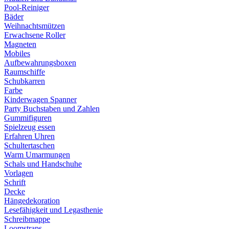
Pool-Reiniger
Bäder
Weihnachtsmützen
Erwachsene Roller
Magneten
Mobiles
Aufbewahrungsboxen
Raumschiffe
Schubkarren
Farbe
Kinderwagen Spanner
Party Buchstaben und Zahlen
Gummifiguren
Spielzeug essen
Erfahren Uhren
Schultertaschen
Warm Umarmungen
Schals und Handschuhe
Vorlagen
Schrift
Decke
Hängedekoration
Lesefähigkeit und Legasthenie
Schreibmappe
Loomstraps