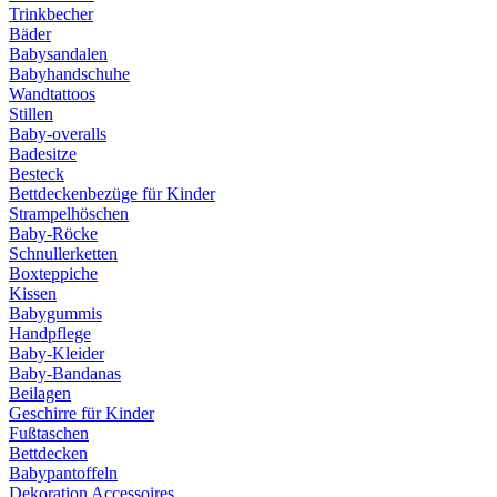
Trinkbecher
Bäder
Babysandalen
Babyhandschuhe
Wandtattoos
Stillen
Baby-overalls
Badesitze
Besteck
Bettdeckenbezüge für Kinder
Strampelhöschen
Baby-Röcke
Schnullerketten
Boxteppiche
Kissen
Babygummis
Handpflege
Baby-Kleider
Baby-Bandanas
Beilagen
Geschirre für Kinder
Fußtaschen
Bettdecken
Babypantoffeln
Dekoration Accessoires