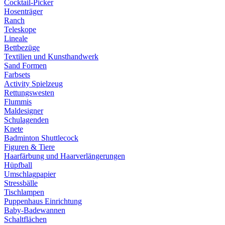
Cocktail-Picker
Hosenträger
Ranch
Teleskope
Lineale
Bettbezüge
Textilien und Kunsthandwerk
Sand Formen
Farbsets
Activity Spielzeug
Rettungswesten
Flummis
Maldesigner
Schulagenden
Knete
Badminton Shuttlecock
Figuren & Tiere
Haarfärbung und Haarverlängerungen
Hüpfball
Umschlagpapier
Stressbälle
Tischlampen
Puppenhaus Einrichtung
Baby-Badewannen
Schaltflächen