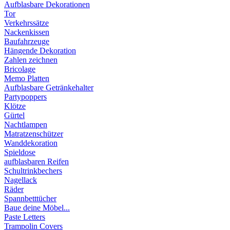
Aufblasbare Dekorationen
Tor
Verkehrssätze
Nackenkissen
Baufahrzeuge
Hängende Dekoration
Zahlen zeichnen
Bricolage
Memo Platten
Aufblasbare Getränkehalter
Partypoppers
Klötze
Gürtel
Nachtlampen
Matratzenschützer
Wanddekoration
Spieldose
aufblasbaren Reifen
Schultrinkbechers
Nagellack
Räder
Spannbetttücher
Baue deine Möbel...
Paste Letters
Trampolin Covers