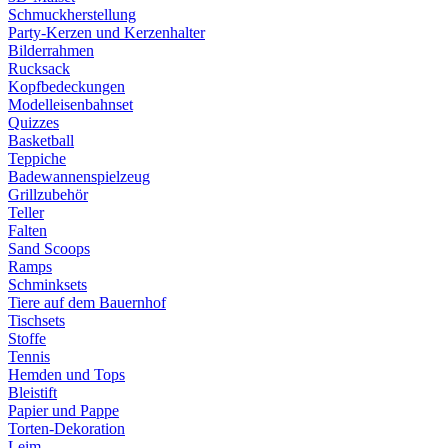
Schmuckherstellung
Party-Kerzen und Kerzenhalter
Bilderrahmen
Rucksack
Kopfbedeckungen
Modelleisenbahnset
Quizzes
Basketball
Teppiche
Badewannenspielzeug
Grillzubehör
Teller
Falten
Sand Scoops
Ramps
Schminksets
Tiere auf dem Bauernhof
Tischsets
Stoffe
Tennis
Hemden und Tops
Bleistift
Papier und Pappe
Torten-Dekoration
Leim