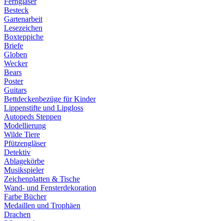
Ferngläser
Besteck
Gartenarbeit
Lesezeichen
Boxteppiche
Briefe
Globen
Wecker
Bears
Poster
Guitars
Bettdeckenbezüge für Kinder
Lippenstifte und Lipgloss
Autopeds Steppen
Modellierung
Wilde Tiere
Pfützengläser
Detektiv
Ablagekörbe
Musikspieler
Zeichenplatten & Tische
Wand- und Fensterdekoration
Farbe Bücher
Medaillen und Trophäen
Drachen