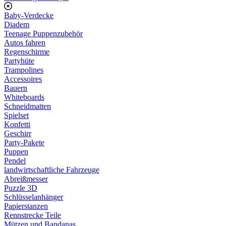
Baby-Verdecke
Diadem
Teenage Puppenzubehör
Autos fahren
Regenschirme
Partyhüte
Trampolines
Accessoires
Bauern
Whiteboards
Schneidmatten
Spielset
Konfetti
Geschirr
Party-Pakete
Puppen
Pendel
landwirtschaftliche Fahrzeuge
Abreißmesser
Puzzle 3D
Schlüsselanhänger
Papierstanzen
Rennstrecke Teile
Mützen und Bandanas