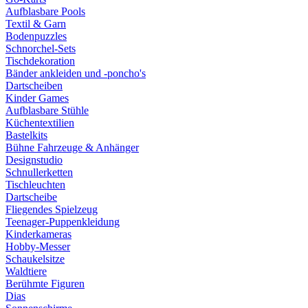
Aufblasbare Pools
Textil & Garn
Bodenpuzzles
Schnorchel-Sets
Tischdekoration
Bänder ankleiden und -poncho's
Dartscheiben
Kinder Games
Aufblasbare Stühle
Küchentextilien
Bastelkits
Bühne Fahrzeuge & Anhänger
Designstudio
Schnullerketten
Tischleuchten
Dartscheibe
Fliegendes Spielzeug
Teenager-Puppenkleidung
Kinderkameras
Hobby-Messer
Schaukelsitze
Waldtiere
Berühmte Figuren
Dias