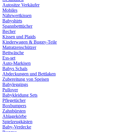
Autositze Verkäufer
Mobiles
Nährwertkissen
Babyshirts
Spannbetttücher
Becher
Kissen und Plaids
Kinderwagen & Buggy-Teile
Matratzenschützer
Bettwäsche
Ess-set
Auto-Markisen
Babys Schals
Abdeckungen und Bettlaken
Zubereitung von Speisen
Babyleggings
Pullover
Babykleidung Sets
Pflegetücher
Boxbumpers
Zahnbürsten
Ablagekörbe
Spielzeugkästen
Baby-Verdecke