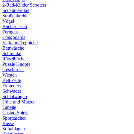
2-Rad-Kinder Scooters
Schaumartikel
Straßenkreide
Vögel
Bücher lesen
Fernglas
Longboards
Verkehrs Teppiche
Bettwäsche
Schminke
Rätselbücher
Puzzle Knöpfe
Geschirrset
Wiegen
Bett Zelte
Fidget toys
Schwader
Schlafwagen
Hüte und Mützen
Tabelle
Casino Spiele
Sporttaschen
Busse
Stiftablagen