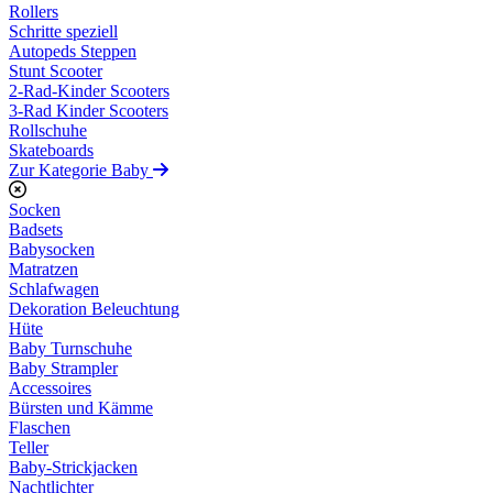
Rollers
Schritte speziell
Autopeds Steppen
Stunt Scooter
2-Rad-Kinder Scooters
3-Rad Kinder Scooters
Rollschuhe
Skateboards
Zur Kategorie Baby
Socken
Badsets
Babysocken
Matratzen
Schlafwagen
Dekoration Beleuchtung
Hüte
Baby Turnschuhe
Baby Strampler
Accessoires
Bürsten und Kämme
Flaschen
Teller
Baby-Strickjacken
Nachtlichter