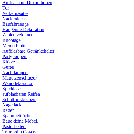
Aufblasbare Dekorationen
Tor
Verkehrssätze
Nackenkissen
Baufahrzeuge
Hängende Dekoration
Zahlen zeichnen
Bricolage
Memo Platten
Aufblasbare Getränkehalter
Partypoppers
Klötze
Gürtel
Nachtlampen
Matratzenschützer
Wanddekoration
Spieldose
aufblasbaren Reifen
Schultrinkbechers
Nagellack
Räder
Spannbetttücher
Baue deine Möbel...
Paste Letters
Trampolin Covers