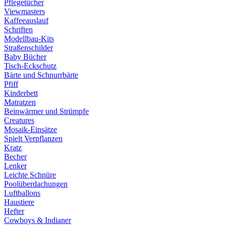
Pflegetücher
Viewmasters
Kaffeeauslauf
Schriften
Modellbau-Kits
Straßenschilder
Baby Bücher
Tisch-Eckschutz
Bärte und Schnurrbärte
Pfiff
Kinderbett
Matratzen
Beinwärmer und Strümpfe
Creatures
Mosaik-Einsätze
Spielt Verpflanzen
Kratz
Becher
Lenker
Leichte Schnüre
Poolüberdachungen
Luftballons
Haustiere
Hefter
Cowboys & Indianer