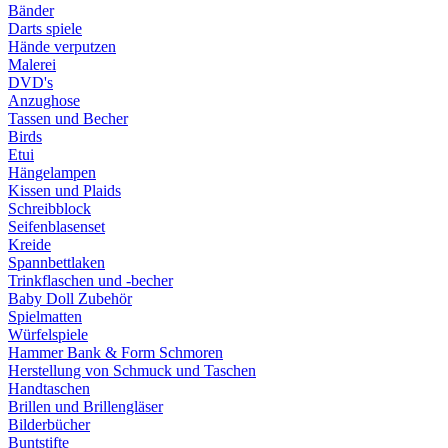
Bänder
Darts spiele
Hände verputzen
Malerei
DVD's
Anzughose
Tassen und Becher
Birds
Etui
Hängelampen
Kissen und Plaids
Schreibblock
Seifenblasenset
Kreide
Spannbettlaken
Trinkflaschen und -becher
Baby Doll Zubehör
Spielmatten
Würfelspiele
Hammer Bank & Form Schmoren
Herstellung von Schmuck und Taschen
Handtaschen
Brillen und Brillengläser
Bilderbücher
Buntstifte