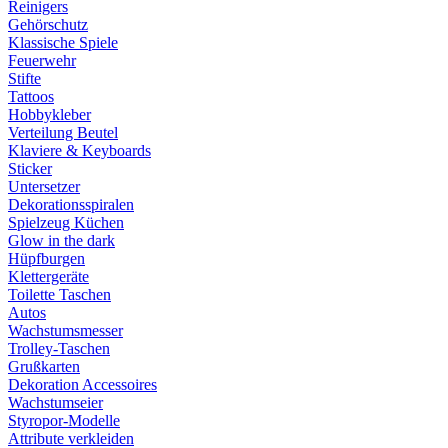
Reinigers
Gehörschutz
Klassische Spiele
Feuerwehr
Stifte
Tattoos
Hobbykleber
Verteilung Beutel
Klaviere & Keyboards
Sticker
Untersetzer
Dekorationsspiralen
Spielzeug Küchen
Glow in the dark
Hüpfburgen
Klettergeräte
Toilette Taschen
Autos
Wachstumsmesser
Trolley-Taschen
Grußkarten
Dekoration Accessoires
Wachstumseier
Styropor-Modelle
Attribute verkleiden