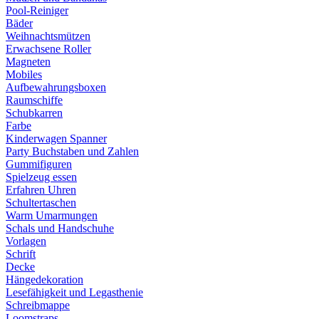
Pool-Reiniger
Bäder
Weihnachtsmützen
Erwachsene Roller
Magneten
Mobiles
Aufbewahrungsboxen
Raumschiffe
Schubkarren
Farbe
Kinderwagen Spanner
Party Buchstaben und Zahlen
Gummifiguren
Spielzeug essen
Erfahren Uhren
Schultertaschen
Warm Umarmungen
Schals und Handschuhe
Vorlagen
Schrift
Decke
Hängedekoration
Lesefähigkeit und Legasthenie
Schreibmappe
Loomstraps