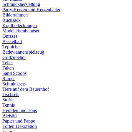
Schmuckherstellung
Party-Kerzen und Kerzenhalter
Bilderrahmen
Rucksack
Kopfbedeckungen
Modelleisenbahnset
Quizzes
Basketball
Teppiche
Badewannenspielzeug
Grillzubehör
Teller
Falten
Sand Scoops
Ramps
Schminksets
Tiere auf dem Bauernhof
Tischsets
Stoffe
Tennis
Hemden und Tops
Bleistift
Papier und Pappe
Torten-Dekoration
Leim