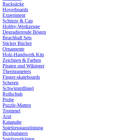
Rucksäcke
Hoverboards
Experiment
Schürze & Cap
Hobby-Werkzeuge
Degradierende Bögen
Beachball Sets
Sticker Bücher
Ornamente
Holz-Handwerk Kits
Zeichnen & Farben
Piraten und Wikinger
Thermometers
Finger-skateboards
Scheren
Schwimmflügel
Rollschuh
Probe
Puzzle-Matten
Trommel
Arzt
Katapulte
Spielzeugausrüstung
Boxbumpers
Spielzeugkästen