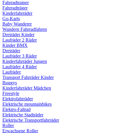
Fahrradtrainer
Fahrradträger
Kinderfahrräder
Go-Karts
Baby Wanderer
Wandern Fahrradfahren
Dreiräder Kinder
Laufräder 2 Räder
Kinder BMX
Dreiräder
Laufräder 3 Räder
Kinderfahrräder Jungen
Laufräder 4 Räder
Laufräder
Transport Fahrräder Kinder
Buggys
Kinderfahrräder Mädchen
Freestyle
Elektrofahrräder
Elektrische mountainbikes
Elektro-Faltrad
Elektrische Stadträder
Elektrische Transportfahrräder
Roller
Erwachsene Roller