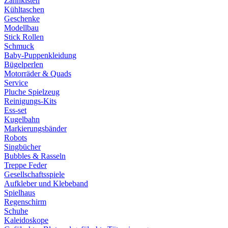
Zahnkisten
Kühltaschen
Geschenke
Modellbau
Stick Rollen
Schmuck
Baby-Puppenkleidung
Bügelperlen
Motorräder & Quads
Service
Pluche Spielzeug
Reinigungs-Kits
Ess-set
Kugelbahn
Markierungsbänder
Robots
Singbücher
Bubbles & Rasseln
Treppe Feder
Gesellschaftsspiele
Aufkleber und Klebeband
Spielhaus
Regenschirm
Schuhe
Kaleidoskope