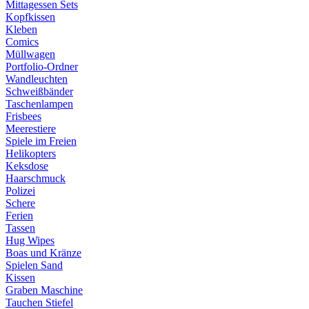
Mittagessen Sets
Kopfkissen
Kleben
Comics
Müllwagen
Portfolio-Ordner
Wandleuchten
Schweißbänder
Taschenlampen
Frisbees
Meerestiere
Spiele im Freien
Helikopters
Keksdose
Haarschmuck
Polizei
Schere
Ferien
Tassen
Hug Wipes
Boas und Kränze
Spielen Sand
Kissen
Graben Maschine
Tauchen Stiefel