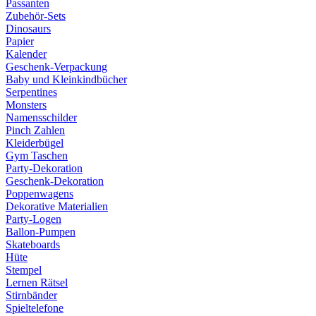
Passanten
Zubehör-Sets
Dinosaurs
Papier
Kalender
Geschenk-Verpackung
Baby und Kleinkindbücher
Serpentines
Monsters
Namensschilder
Pinch Zahlen
Kleiderbügel
Gym Taschen
Party-Dekoration
Geschenk-Dekoration
Poppenwagens
Dekorative Materialien
Party-Logen
Ballon-Pumpen
Skateboards
Hüte
Stempel
Lernen Rätsel
Stirnbänder
Spieltelefone