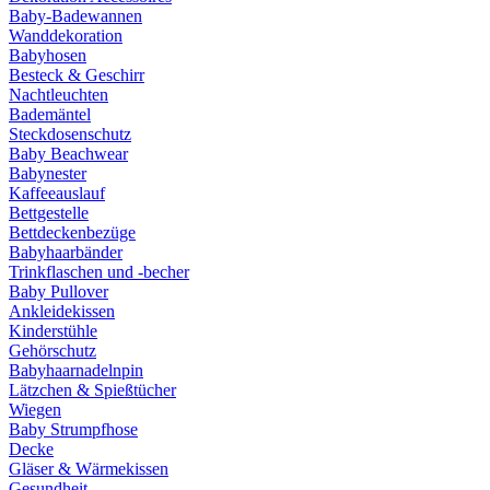
Baby-Badewannen
Wanddekoration
Babyhosen
Besteck & Geschirr
Nachtleuchten
Bademäntel
Steckdosenschutz
Baby Beachwear
Babynester
Kaffeeauslauf
Bettgestelle
Bettdeckenbezüge
Babyhaarbänder
Trinkflaschen und -becher
Baby Pullover
Ankleidekissen
Kinderstühle
Gehörschutz
Babyhaarnadelnpin
Lätzchen & Spießtücher
Wiegen
Baby Strumpfhose
Decke
Gläser & Wärmekissen
Gesundheit