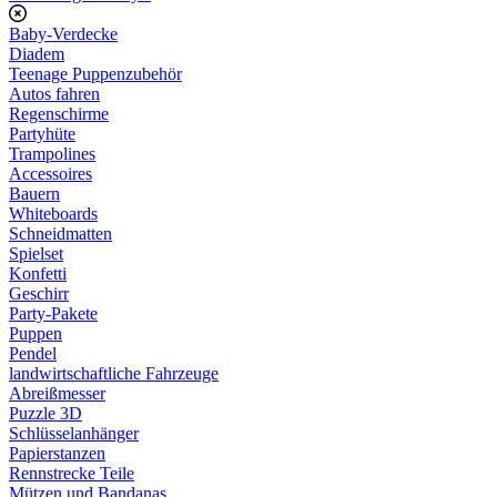
Baby-Verdecke
Diadem
Teenage Puppenzubehör
Autos fahren
Regenschirme
Partyhüte
Trampolines
Accessoires
Bauern
Whiteboards
Schneidmatten
Spielset
Konfetti
Geschirr
Party-Pakete
Puppen
Pendel
landwirtschaftliche Fahrzeuge
Abreißmesser
Puzzle 3D
Schlüsselanhänger
Papierstanzen
Rennstrecke Teile
Mützen und Bandanas