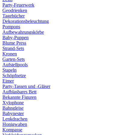
Party-Feuerwerk
Geodrienken
Tagebücher
Dekorationsbeleuchtung
Pompons
Aufbewahrungskörbe
Baby-Puppen
Blume Press
Strand-Sets
Kronen
Garten-Sets
Aufstellpools
Stapeln
Schöpfnetze
Eimer
Party-Tassen und -Gläser
Aufblasbares Bett
Bekannte Figuren
Xylophone
Bahngleise
Babynester
Lenkdrachen
Honigwaben
Kompasse