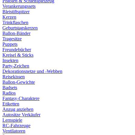
Pistolen & Schießspielzeug
Verankerungssets
Bleistiftspitzer
Kerzen
Trinkflaschen
Geburtstagskerzen
Ballon-Bänder
Tragesitze
Puppets
Freundebücher
Kreisel & Sticks
Insekten
Party-Zeichen
Dekorationsnetze und -Webben
Reisekissen
Ballon-Gewichte
Badsets
Radios
Fantasy-Charaktere
Etiketten
Anzug anziehen
Autositze Verkäufer
Lernspiele
RC-Fahrzeuge
Ventilatoren