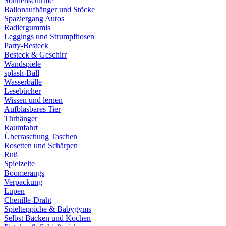
Sonnenschirme
Ballonaufhänger und Stöcke
Spaziergang Autos
Radiergummis
Leggings und Strumpfhosen
Party-Besteck
Besteck & Geschirr
Wandspiele
splash-Ball
Wasserbälle
Lesebücher
Wissen und lernen
Aufblasbares Tier
Türhänger
Raumfahrt
Überraschung Taschen
Rosetten und Schärpen
Ruß
Spielzelte
Boomerangs
Verpackung
Lupen
Chenille-Draht
Spielteppiche & Babygyms
Selbst Backen und Kochen