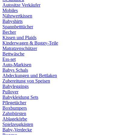
Autositze Verkäufer
Mobiles
Nährwertkissen
Babyshirts
Spannbetttücher
Becher
Kissen und Plaids
Kinderwagen & Buggy-Teile
Matratzenschützer
Bettwäsche
Ess-set
Auto-Markisen
Babys Schals
Abdeckungen und Bettlaken
Zubereitung von Speisen
Babyleggings
Pullover
Babykleidung Sets
Pflegetücher
Boxbumpers
Zahnbürsten
Ablagekörbe
Spielzeugkästen
Baby-Verdecke