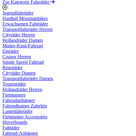
Zur Kategorie Fahrräder
Jugendfahrräder
Hardtail Mountainbikes
Erwachsenen Fahrräder
Transportfahrräder Herren
Cityräder Herren
Hollandräder Damen
Mutter-Kind-Fahrrad
Einräder
Cruiser Herren
Single Speed Fahrrad
Rennräder
Cityräder Damen
Transportfahrräder Damen
Tourenräder
Hollandräder Herren
Fietstrainers
Fahrradanhänger
Fahrradtrainer Zubehör
Lastenfahrräder
Fietstrainer Accessoires
Hoverboards
Falträder
Fahrrad-Anhänger