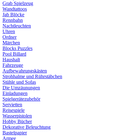
Grab Spielzeug
Wandtattoos
Jab Blöcke
Rennbahn
Nachtleuchten
Uhren
Ordner
Märchen
Blocks Puzzles
Pool Billard
Haushalt
Fahrzeuge
Aufbewahrungskästen
Strohhalme und Rührstäbchen
Stühle und Sofas
Die Umzäunungen
Einladungen
Spielgerätezubehör
Servietten
Reisespiele
Wasserpistolen
Hobby Bücher
Dekorative Beleuchtung
Bastelpapier
Armee