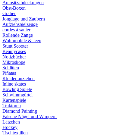
Autositzabdeckungen
Obst-Boxen
Graber
Jonglage und Zaubern
Aufziehspielzeuge
cordes à sauter
Rollende Zange
Wohnmobile & Jeep
Stunt Scooter
Beautycases
Notizbücher
Mikroskope
Schlitten
Piñatas
Kleider anziehen
Inline skates
Bowling Spiele
Schwimmgürtel
Kartenspiele
Traktoren
Diamond Painting
Falsche Nägel und Wimpern
Lätzchen
Hockey
Tischtextilien