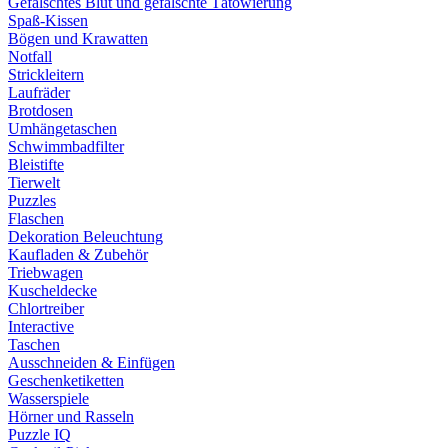
Gefälschtes Blut und gefälschte Tätowierung
Spaß-Kissen
Bögen und Krawatten
Notfall
Strickleitern
Laufräder
Brotdosen
Umhängetaschen
Schwimmbadfilter
Bleistifte
Tierwelt
Puzzles
Flaschen
Dekoration Beleuchtung
Kaufladen & Zubehör
Triebwagen
Kuscheldecke
Chlortreiber
Interactive
Taschen
Ausschneiden & Einfügen
Geschenketiketten
Wasserspiele
Hörner und Rasseln
Puzzle IQ