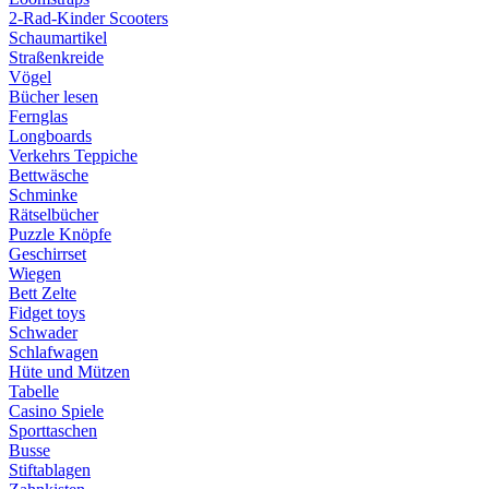
2-Rad-Kinder Scooters
Schaumartikel
Straßenkreide
Vögel
Bücher lesen
Fernglas
Longboards
Verkehrs Teppiche
Bettwäsche
Schminke
Rätselbücher
Puzzle Knöpfe
Geschirrset
Wiegen
Bett Zelte
Fidget toys
Schwader
Schlafwagen
Hüte und Mützen
Tabelle
Casino Spiele
Sporttaschen
Busse
Stiftablagen