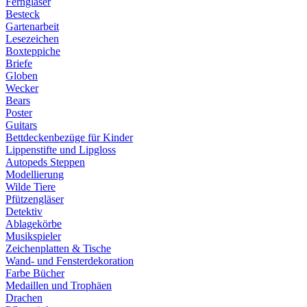
Ferngläser
Besteck
Gartenarbeit
Lesezeichen
Boxteppiche
Briefe
Globen
Wecker
Bears
Poster
Guitars
Bettdeckenbezüge für Kinder
Lippenstifte und Lipgloss
Autopeds Steppen
Modellierung
Wilde Tiere
Pfützengläser
Detektiv
Ablagekörbe
Musikspieler
Zeichenplatten & Tische
Wand- und Fensterdekoration
Farbe Bücher
Medaillen und Trophäen
Drachen