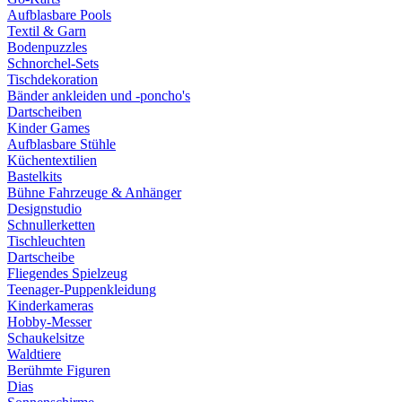
Aufblasbare Pools
Textil & Garn
Bodenpuzzles
Schnorchel-Sets
Tischdekoration
Bänder ankleiden und -poncho's
Dartscheiben
Kinder Games
Aufblasbare Stühle
Küchentextilien
Bastelkits
Bühne Fahrzeuge & Anhänger
Designstudio
Schnullerketten
Tischleuchten
Dartscheibe
Fliegendes Spielzeug
Teenager-Puppenkleidung
Kinderkameras
Hobby-Messer
Schaukelsitze
Waldtiere
Berühmte Figuren
Dias