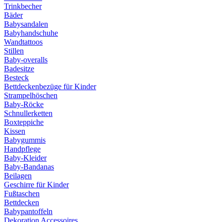
Trinkbecher
Bäder
Babysandalen
Babyhandschuhe
Wandtattoos
Stillen
Baby-overalls
Badesitze
Besteck
Bettdeckenbezüge für Kinder
Strampelhöschen
Baby-Röcke
Schnullerketten
Boxteppiche
Kissen
Babygummis
Handpflege
Baby-Kleider
Baby-Bandanas
Beilagen
Geschirre für Kinder
Fußtaschen
Bettdecken
Babypantoffeln
Dekoration Accessoires