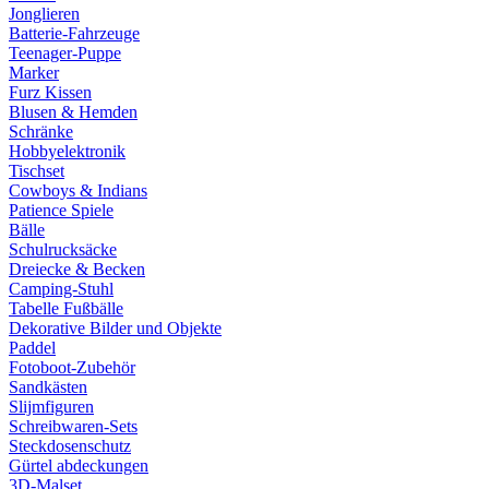
Jonglieren
Batterie-Fahrzeuge
Teenager-Puppe
Marker
Furz Kissen
Blusen & Hemden
Schränke
Hobbyelektronik
Tischset
Cowboys & Indians
Patience Spiele
Bälle
Schulrucksäcke
Dreiecke & Becken
Camping-Stuhl
Tabelle Fußbälle
Dekorative Bilder und Objekte
Paddel
Fotoboot-Zubehör
Sandkästen
Slijmfiguren
Schreibwaren-Sets
Steckdosenschutz
Gürtel abdeckungen
3D-Malset