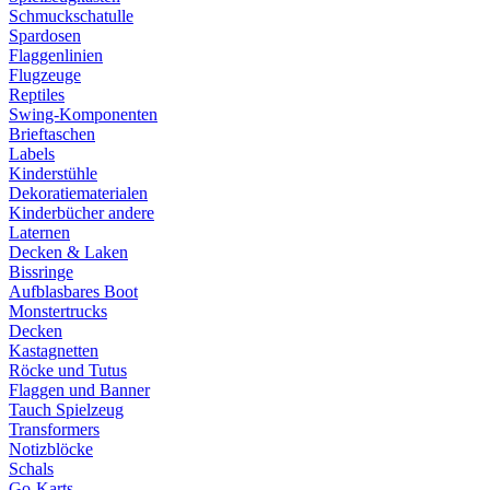
Schmuckschatulle
Spardosen
Flaggenlinien
Flugzeuge
Reptiles
Swing-Komponenten
Brieftaschen
Labels
Kinderstühle
Dekoratiematerialen
Kinderbücher andere
Laternen
Decken & Laken
Bissringe
Aufblasbares Boot
Monstertrucks
Decken
Kastagnetten
Röcke und Tutus
Flaggen und Banner
Tauch Spielzeug
Transformers
Notizblöcke
Schals
Go-Karts