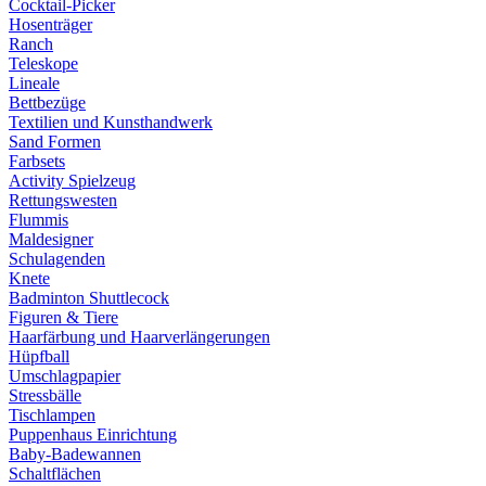
Cocktail-Picker
Hosenträger
Ranch
Teleskope
Lineale
Bettbezüge
Textilien und Kunsthandwerk
Sand Formen
Farbsets
Activity Spielzeug
Rettungswesten
Flummis
Maldesigner
Schulagenden
Knete
Badminton Shuttlecock
Figuren & Tiere
Haarfärbung und Haarverlängerungen
Hüpfball
Umschlagpapier
Stressbälle
Tischlampen
Puppenhaus Einrichtung
Baby-Badewannen
Schaltflächen