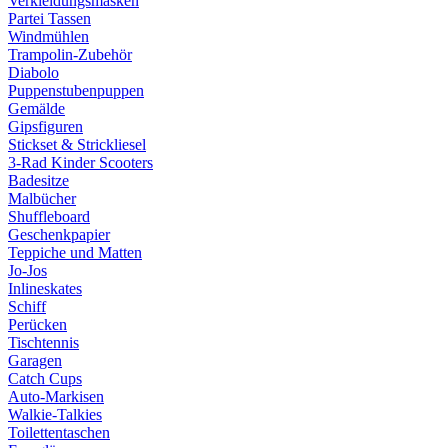
Verkleidungsmasken
Partei Tassen
Windmühlen
Trampolin-Zubehör
Diabolo
Puppenstubenpuppen
Gemälde
Gipsfiguren
Stickset & Strickliesel
3-Rad Kinder Scooters
Badesitze
Malbücher
Shuffleboard
Geschenkpapier
Teppiche und Matten
Jo-Jos
Inlineskates
Schiff
Perücken
Tischtennis
Garagen
Catch Cups
Auto-Markisen
Walkie-Talkies
Toilettentaschen