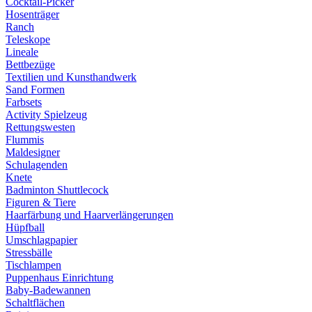
Cocktail-Picker
Hosenträger
Ranch
Teleskope
Lineale
Bettbezüge
Textilien und Kunsthandwerk
Sand Formen
Farbsets
Activity Spielzeug
Rettungswesten
Flummis
Maldesigner
Schulagenden
Knete
Badminton Shuttlecock
Figuren & Tiere
Haarfärbung und Haarverlängerungen
Hüpfball
Umschlagpapier
Stressbälle
Tischlampen
Puppenhaus Einrichtung
Baby-Badewannen
Schaltflächen