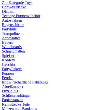
Zur Kategorie Toys
Baby-Verdecke
Diadem
Teenage Puppenzubehör
Autos fahren
Regenschirme
Partyhüte
Trampolines
Accessoires
Bauern
Whiteboards
Schneidmatten
Spielset
Konfetti
Geschirr
Party-Pakete
Puppen
Pendel
landwirtschaftliche Fahrzeuge
Abreißmesser
Puzzle 3D
Schlüsselanhänger
Papierstanzen
Rennstrecke Teile
Mützen und Bandanas