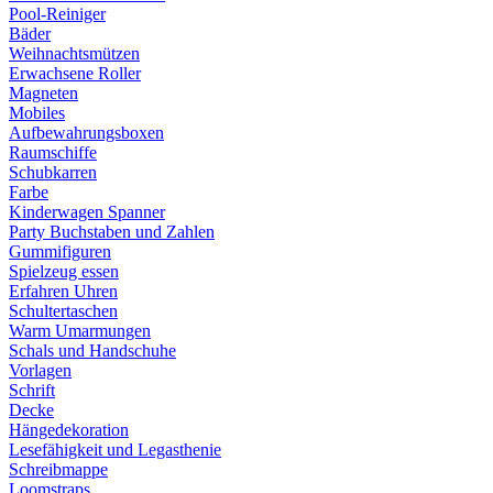
Pool-Reiniger
Bäder
Weihnachtsmützen
Erwachsene Roller
Magneten
Mobiles
Aufbewahrungsboxen
Raumschiffe
Schubkarren
Farbe
Kinderwagen Spanner
Party Buchstaben und Zahlen
Gummifiguren
Spielzeug essen
Erfahren Uhren
Schultertaschen
Warm Umarmungen
Schals und Handschuhe
Vorlagen
Schrift
Decke
Hängedekoration
Lesefähigkeit und Legasthenie
Schreibmappe
Loomstraps