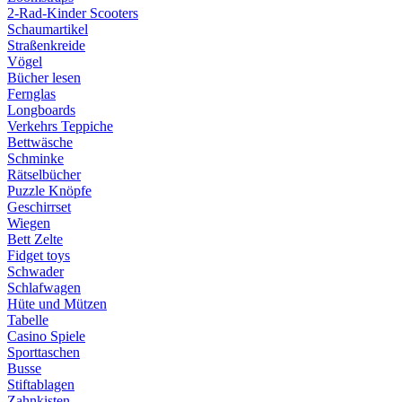
2-Rad-Kinder Scooters
Schaumartikel
Straßenkreide
Vögel
Bücher lesen
Fernglas
Longboards
Verkehrs Teppiche
Bettwäsche
Schminke
Rätselbücher
Puzzle Knöpfe
Geschirrset
Wiegen
Bett Zelte
Fidget toys
Schwader
Schlafwagen
Hüte und Mützen
Tabelle
Casino Spiele
Sporttaschen
Busse
Stiftablagen
Zahnkisten