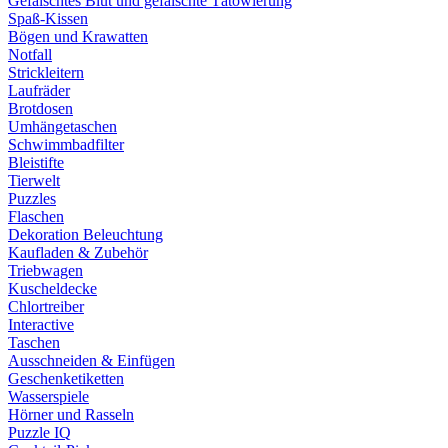
Gefälschtes Blut und gefälschte Tätowierung
Spaß-Kissen
Bögen und Krawatten
Notfall
Strickleitern
Laufräder
Brotdosen
Umhängetaschen
Schwimmbadfilter
Bleistifte
Tierwelt
Puzzles
Flaschen
Dekoration Beleuchtung
Kaufladen & Zubehör
Triebwagen
Kuscheldecke
Chlortreiber
Interactive
Taschen
Ausschneiden & Einfügen
Geschenketiketten
Wasserspiele
Hörner und Rasseln
Puzzle IQ