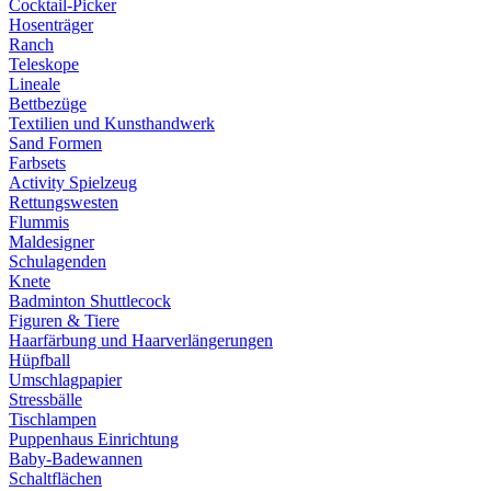
Cocktail-Picker
Hosenträger
Ranch
Teleskope
Lineale
Bettbezüge
Textilien und Kunsthandwerk
Sand Formen
Farbsets
Activity Spielzeug
Rettungswesten
Flummis
Maldesigner
Schulagenden
Knete
Badminton Shuttlecock
Figuren & Tiere
Haarfärbung und Haarverlängerungen
Hüpfball
Umschlagpapier
Stressbälle
Tischlampen
Puppenhaus Einrichtung
Baby-Badewannen
Schaltflächen