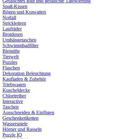
Gefälschtes Blut und gefälschte Tätowierung
Spaß-Kissen
Bögen und Krawatten
Notfall
Strickleitern
Laufräder
Brotdosen
Umhängetaschen
Schwimmbadfilter
Bleistifte
Tierwelt
Puzzles
Flaschen
Dekoration Beleuchtung
Kaufladen & Zubehör
Triebwagen
Kuscheldecke
Chlortreiber
Interactive
Taschen
Ausschneiden & Einfügen
Geschenketiketten
Wasserspiele
Hörner und Rasseln
Puzzle IQ