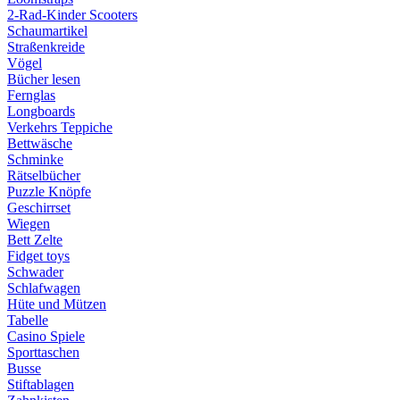
2-Rad-Kinder Scooters
Schaumartikel
Straßenkreide
Vögel
Bücher lesen
Fernglas
Longboards
Verkehrs Teppiche
Bettwäsche
Schminke
Rätselbücher
Puzzle Knöpfe
Geschirrset
Wiegen
Bett Zelte
Fidget toys
Schwader
Schlafwagen
Hüte und Mützen
Tabelle
Casino Spiele
Sporttaschen
Busse
Stiftablagen