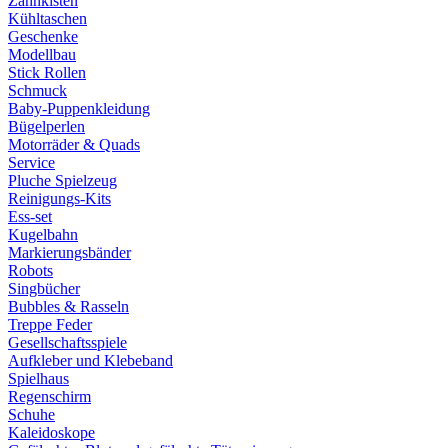
Zahnkisten
Kühltaschen
Geschenke
Modellbau
Stick Rollen
Schmuck
Baby-Puppenkleidung
Bügelperlen
Motorräder & Quads
Service
Pluche Spielzeug
Reinigungs-Kits
Ess-set
Kugelbahn
Markierungsbänder
Robots
Singbücher
Bubbles & Rasseln
Treppe Feder
Gesellschaftsspiele
Aufkleber und Klebeband
Spielhaus
Regenschirm
Schuhe
Kaleidoskope