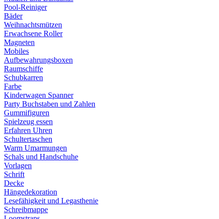
Pool-Reiniger
Bäder
Weihnachtsmützen
Erwachsene Roller
Magneten
Mobiles
Aufbewahrungsboxen
Raumschiffe
Schubkarren
Farbe
Kinderwagen Spanner
Party Buchstaben und Zahlen
Gummifiguren
Spielzeug essen
Erfahren Uhren
Schultertaschen
Warm Umarmungen
Schals und Handschuhe
Vorlagen
Schrift
Decke
Hängedekoration
Lesefähigkeit und Legasthenie
Schreibmappe
Loomstraps