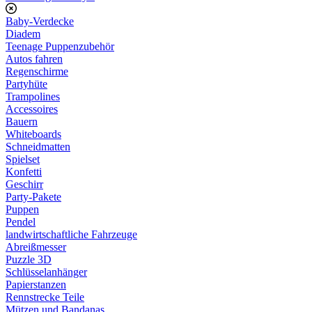
Baby-Verdecke
Diadem
Teenage Puppenzubehör
Autos fahren
Regenschirme
Partyhüte
Trampolines
Accessoires
Bauern
Whiteboards
Schneidmatten
Spielset
Konfetti
Geschirr
Party-Pakete
Puppen
Pendel
landwirtschaftliche Fahrzeuge
Abreißmesser
Puzzle 3D
Schlüsselanhänger
Papierstanzen
Rennstrecke Teile
Mützen und Bandanas