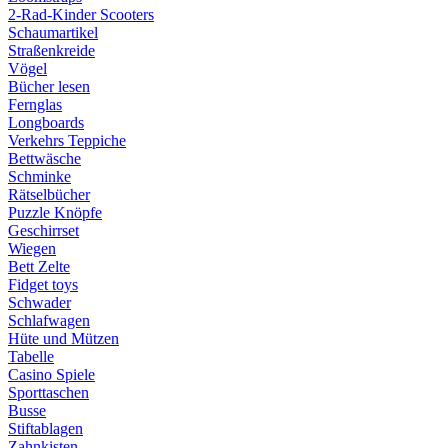
2-Rad-Kinder Scooters
Schaumartikel
Straßenkreide
Vögel
Bücher lesen
Fernglas
Longboards
Verkehrs Teppiche
Bettwäsche
Schminke
Rätselbücher
Puzzle Knöpfe
Geschirrset
Wiegen
Bett Zelte
Fidget toys
Schwader
Schlafwagen
Hüte und Mützen
Tabelle
Casino Spiele
Sporttaschen
Busse
Stiftablagen
Zahnkisten