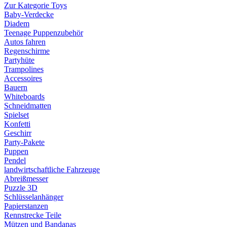
Zur Kategorie Toys
Baby-Verdecke
Diadem
Teenage Puppenzubehör
Autos fahren
Regenschirme
Partyhüte
Trampolines
Accessoires
Bauern
Whiteboards
Schneidmatten
Spielset
Konfetti
Geschirr
Party-Pakete
Puppen
Pendel
landwirtschaftliche Fahrzeuge
Abreißmesser
Puzzle 3D
Schlüsselanhänger
Papierstanzen
Rennstrecke Teile
Mützen und Bandanas