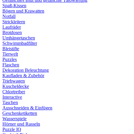
Gefälschtes Blut und gefälschte Tätowierung
Spaß-Kissen
Bögen und Krawatten
Notfall
Strickleitern
Laufräder
Brotdosen
Umhängetaschen
Schwimmbadfilter
Bleistifte
Tierwelt
Puzzles
Flaschen
Dekoration Beleuchtung
Kaufladen & Zubehör
Triebwagen
Kuscheldecke
Chlortreiber
Interactive
Taschen
Ausschneiden & Einfügen
Geschenketiketten
Wasserspiele
Hörner und Rasseln
Puzzle IQ