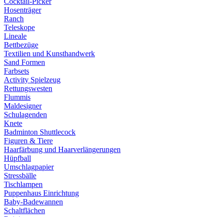
Cocktail-Picker
Hosenträger
Ranch
Teleskope
Lineale
Bettbezüge
Textilien und Kunsthandwerk
Sand Formen
Farbsets
Activity Spielzeug
Rettungswesten
Flummis
Maldesigner
Schulagenden
Knete
Badminton Shuttlecock
Figuren & Tiere
Haarfärbung und Haarverlängerungen
Hüpfball
Umschlagpapier
Stressbälle
Tischlampen
Puppenhaus Einrichtung
Baby-Badewannen
Schaltflächen