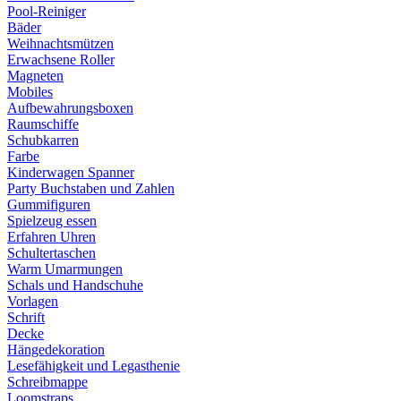
Pool-Reiniger
Bäder
Weihnachtsmützen
Erwachsene Roller
Magneten
Mobiles
Aufbewahrungsboxen
Raumschiffe
Schubkarren
Farbe
Kinderwagen Spanner
Party Buchstaben und Zahlen
Gummifiguren
Spielzeug essen
Erfahren Uhren
Schultertaschen
Warm Umarmungen
Schals und Handschuhe
Vorlagen
Schrift
Decke
Hängedekoration
Lesefähigkeit und Legasthenie
Schreibmappe
Loomstraps