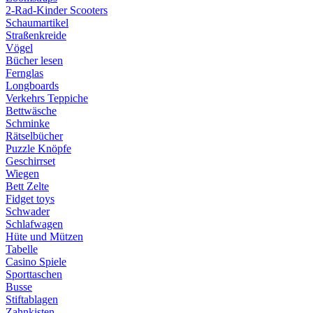
2-Rad-Kinder Scooters
Schaumartikel
Straßenkreide
Vögel
Bücher lesen
Fernglas
Longboards
Verkehrs Teppiche
Bettwäsche
Schminke
Rätselbücher
Puzzle Knöpfe
Geschirrset
Wiegen
Bett Zelte
Fidget toys
Schwader
Schlafwagen
Hüte und Mützen
Tabelle
Casino Spiele
Sporttaschen
Busse
Stiftablagen
Zahnkisten