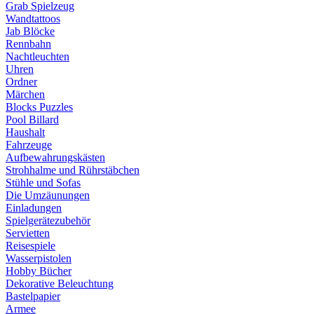
Grab Spielzeug
Wandtattoos
Jab Blöcke
Rennbahn
Nachtleuchten
Uhren
Ordner
Märchen
Blocks Puzzles
Pool Billard
Haushalt
Fahrzeuge
Aufbewahrungskästen
Strohhalme und Rührstäbchen
Stühle und Sofas
Die Umzäunungen
Einladungen
Spielgerätezubehör
Servietten
Reisespiele
Wasserpistolen
Hobby Bücher
Dekorative Beleuchtung
Bastelpapier
Armee