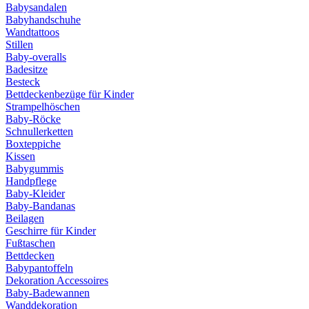
Babysandalen
Babyhandschuhe
Wandtattoos
Stillen
Baby-overalls
Badesitze
Besteck
Bettdeckenbezüge für Kinder
Strampelhöschen
Baby-Röcke
Schnullerketten
Boxteppiche
Kissen
Babygummis
Handpflege
Baby-Kleider
Baby-Bandanas
Beilagen
Geschirre für Kinder
Fußtaschen
Bettdecken
Babypantoffeln
Dekoration Accessoires
Baby-Badewannen
Wanddekoration