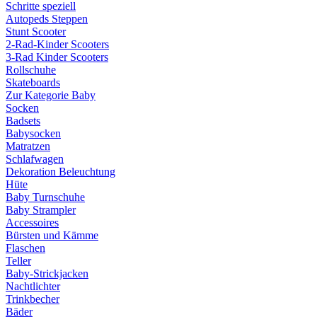
Schritte speziell
Autopeds Steppen
Stunt Scooter
2-Rad-Kinder Scooters
3-Rad Kinder Scooters
Rollschuhe
Skateboards
Zur Kategorie Baby
Socken
Badsets
Babysocken
Matratzen
Schlafwagen
Dekoration Beleuchtung
Hüte
Baby Turnschuhe
Baby Strampler
Accessoires
Bürsten und Kämme
Flaschen
Teller
Baby-Strickjacken
Nachtlichter
Trinkbecher
Bäder