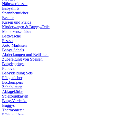
Nährwertkissen
Babyshirts
Spannbetttücher
Becher
Kissen und Plaids
Kinderwagen & Buggy-Teile
Matratzenschützer
Bettwäsche
Ess-set
Auto-Markisen
Babys Schals
Abdeckungen und Bettlaken
Zubereitung von Speisen
Babyleggings
Pullover
Babykleidung Sets
Pflegetücher
Boxbumpers
Zahnbürsten
Ablagekörbe
Spielzeugkästen
Baby-Verdecke
Buggys
Thermometer
Pfützengläser