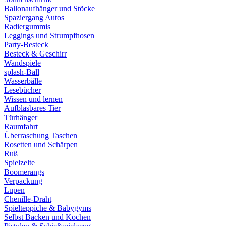
Ballonaufhänger und Stöcke
Spaziergang Autos
Radiergummis
Leggings und Strumpfhosen
Party-Besteck
Besteck & Geschirr
Wandspiele
splash-Ball
Wasserbälle
Lesebücher
Wissen und lernen
Aufblasbares Tier
Türhänger
Raumfahrt
Überraschung Taschen
Rosetten und Schärpen
Ruß
Spielzelte
Boomerangs
Verpackung
Lupen
Chenille-Draht
Spielteppiche & Babygyms
Selbst Backen und Kochen