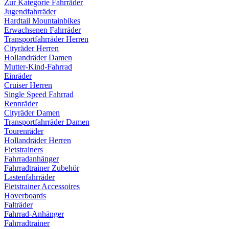
Zur Kategorie Fahrräder
Jugendfahrräder
Hardtail Mountainbikes
Erwachsenen Fahrräder
Transportfahrräder Herren
Cityräder Herren
Hollandräder Damen
Mutter-Kind-Fahrrad
Einräder
Cruiser Herren
Single Speed Fahrrad
Rennräder
Cityräder Damen
Transportfahrräder Damen
Tourenräder
Hollandräder Herren
Fietstrainers
Fahrradanhänger
Fahrradtrainer Zubehör
Lastenfahrräder
Fietstrainer Accessoires
Hoverboards
Falträder
Fahrrad-Anhänger
Fahrradtrainer