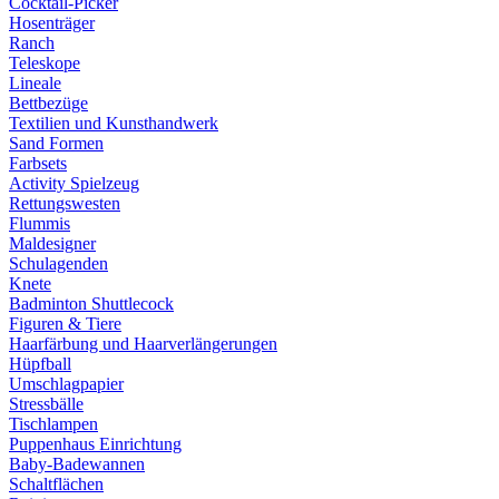
Cocktail-Picker
Hosenträger
Ranch
Teleskope
Lineale
Bettbezüge
Textilien und Kunsthandwerk
Sand Formen
Farbsets
Activity Spielzeug
Rettungswesten
Flummis
Maldesigner
Schulagenden
Knete
Badminton Shuttlecock
Figuren & Tiere
Haarfärbung und Haarverlängerungen
Hüpfball
Umschlagpapier
Stressbälle
Tischlampen
Puppenhaus Einrichtung
Baby-Badewannen
Schaltflächen