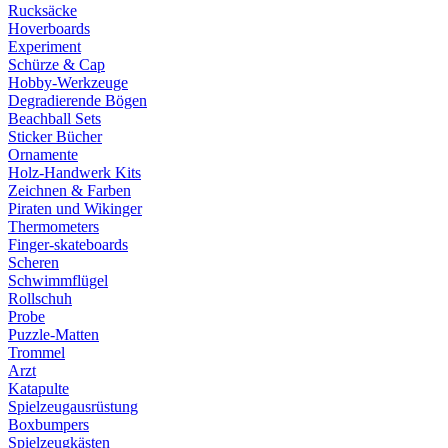
Rucksäcke
Hoverboards
Experiment
Schürze & Cap
Hobby-Werkzeuge
Degradierende Bögen
Beachball Sets
Sticker Bücher
Ornamente
Holz-Handwerk Kits
Zeichnen & Farben
Piraten und Wikinger
Thermometers
Finger-skateboards
Scheren
Schwimmflügel
Rollschuh
Probe
Puzzle-Matten
Trommel
Arzt
Katapulte
Spielzeugausrüstung
Boxbumpers
Spielzeugkästen