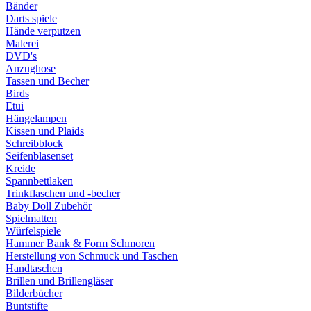
Bänder
Darts spiele
Hände verputzen
Malerei
DVD's
Anzughose
Tassen und Becher
Birds
Etui
Hängelampen
Kissen und Plaids
Schreibblock
Seifenblasenset
Kreide
Spannbettlaken
Trinkflaschen und -becher
Baby Doll Zubehör
Spielmatten
Würfelspiele
Hammer Bank & Form Schmoren
Herstellung von Schmuck und Taschen
Handtaschen
Brillen und Brillengläser
Bilderbücher
Buntstifte