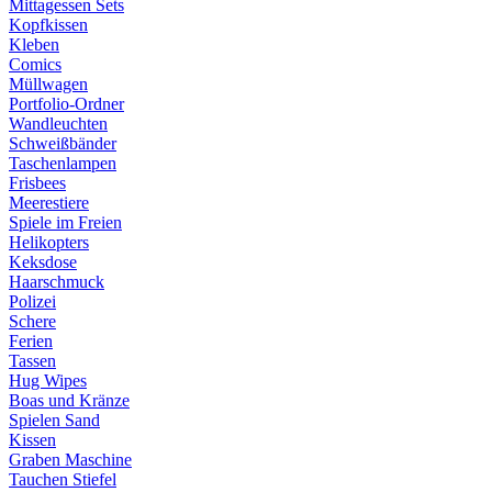
Mittagessen Sets
Kopfkissen
Kleben
Comics
Müllwagen
Portfolio-Ordner
Wandleuchten
Schweißbänder
Taschenlampen
Frisbees
Meerestiere
Spiele im Freien
Helikopters
Keksdose
Haarschmuck
Polizei
Schere
Ferien
Tassen
Hug Wipes
Boas und Kränze
Spielen Sand
Kissen
Graben Maschine
Tauchen Stiefel