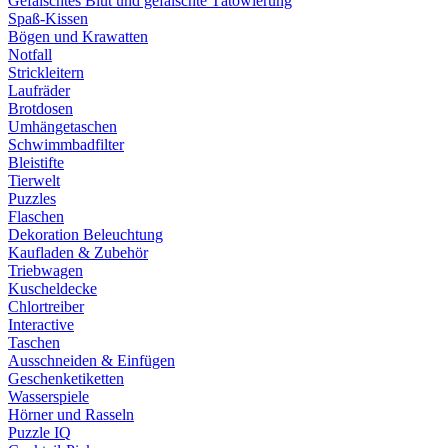
Gefälschtes Blut und gefälschte Tätowierung
Spaß-Kissen
Bögen und Krawatten
Notfall
Strickleitern
Laufräder
Brotdosen
Umhängetaschen
Schwimmbadfilter
Bleistifte
Tierwelt
Puzzles
Flaschen
Dekoration Beleuchtung
Kaufladen & Zubehör
Triebwagen
Kuscheldecke
Chlortreiber
Interactive
Taschen
Ausschneiden & Einfügen
Geschenketiketten
Wasserspiele
Hörner und Rasseln
Puzzle IQ