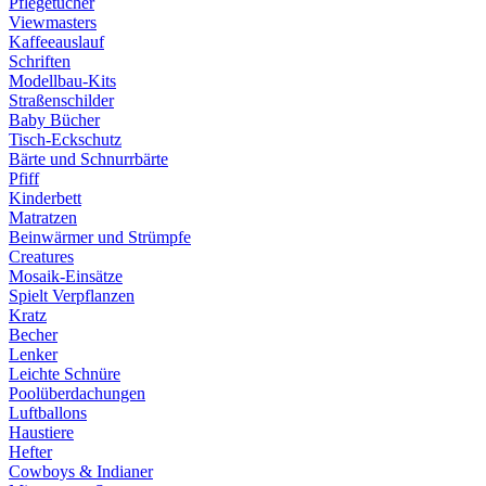
Pflegetücher
Viewmasters
Kaffeeauslauf
Schriften
Modellbau-Kits
Straßenschilder
Baby Bücher
Tisch-Eckschutz
Bärte und Schnurrbärte
Pfiff
Kinderbett
Matratzen
Beinwärmer und Strümpfe
Creatures
Mosaik-Einsätze
Spielt Verpflanzen
Kratz
Becher
Lenker
Leichte Schnüre
Poolüberdachungen
Luftballons
Haustiere
Hefter
Cowboys & Indianer