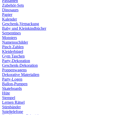
Passanten
Zubehör-Sets
Dinosaurs
Papier
Kalender
Geschenk-Verpackung
Baby und Kleinkindbücher
Serpentines
Monsters
Namensschilder
Pinch Zahlen
Kleiderbügel
Gym Taschen
Party-Dekoration
Geschenk-Dekoration
Poppenwagens
Dekorative Materialien
Party-Logen
Ballon-Pumpen
Skateboards
Hüte
Stempel
Lernen Rätsel
Stirnbänder
Spieltelefone