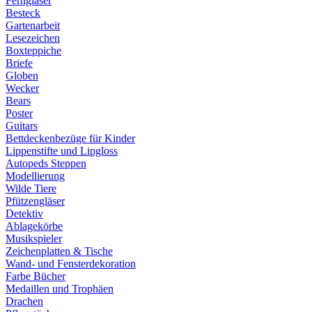
Ferngläser
Besteck
Gartenarbeit
Lesezeichen
Boxteppiche
Briefe
Globen
Wecker
Bears
Poster
Guitars
Bettdeckenbezüge für Kinder
Lippenstifte und Lipgloss
Autopeds Steppen
Modellierung
Wilde Tiere
Pfützengläser
Detektiv
Ablagekörbe
Musikspieler
Zeichenplatten & Tische
Wand- und Fensterdekoration
Farbe Bücher
Medaillen und Trophäen
Drachen