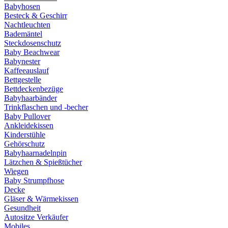
Babyhosen
Besteck & Geschirr
Nachtleuchten
Bademäntel
Steckdosenschutz
Baby Beachwear
Babynester
Kaffeeauslauf
Bettgestelle
Bettdeckenbezüge
Babyhaarbänder
Trinkflaschen und -becher
Baby Pullover
Ankleidekissen
Kinderstühle
Gehörschutz
Babyhaarnadelnpin
Lätzchen & Spießtücher
Wiegen
Baby Strumpfhose
Decke
Gläser & Wärmekissen
Gesundheit
Autositze Verkäufer
Mobiles