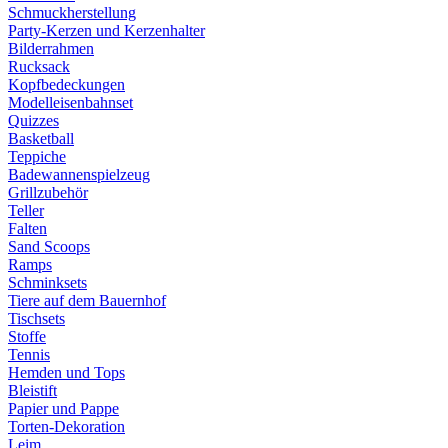
Schmuckherstellung
Party-Kerzen und Kerzenhalter
Bilderrahmen
Rucksack
Kopfbedeckungen
Modelleisenbahnset
Quizzes
Basketball
Teppiche
Badewannenspielzeug
Grillzubehör
Teller
Falten
Sand Scoops
Ramps
Schminksets
Tiere auf dem Bauernhof
Tischsets
Stoffe
Tennis
Hemden und Tops
Bleistift
Papier und Pappe
Torten-Dekoration
Leim