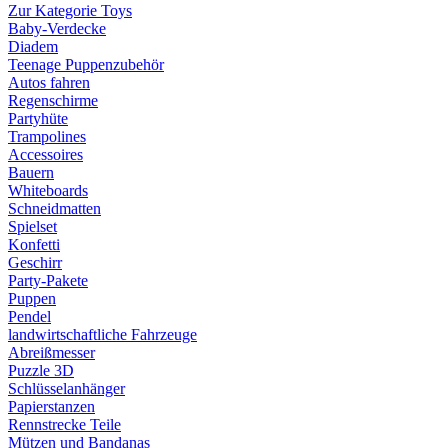
Zur Kategorie Toys
Baby-Verdecke
Diadem
Teenage Puppenzubehör
Autos fahren
Regenschirme
Partyhüte
Trampolines
Accessoires
Bauern
Whiteboards
Schneidmatten
Spielset
Konfetti
Geschirr
Party-Pakete
Puppen
Pendel
landwirtschaftliche Fahrzeuge
Abreißmesser
Puzzle 3D
Schlüsselanhänger
Papierstanzen
Rennstrecke Teile
Mützen und Bandanas