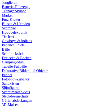
Jonglieren
Batterie-Fahrzeuge
Teenager-Puppe
Marker
Furz Kissen
Blusen & Hemden
Schränke
Hobbyelektronik
Tischset
Cowboys & Indians
Patience Spiele
Bälle
Schulrucksäcke
Dreiecke & Becken
Camping-Stuhl
Tabelle Fußbälle
Dekorative Bilder und Objekte
Paddel
Fotoboot-Zubehör
Sandkästen
Slijmfiguren
Schreibwaren-Sets
Steckdosenschutz
Gürtel abdeckungen
3D-Malset