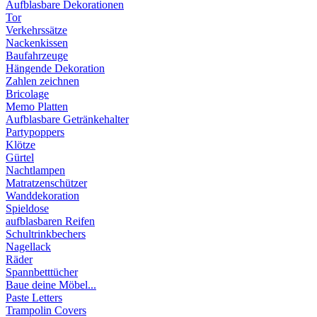
Aufblasbare Dekorationen
Tor
Verkehrssätze
Nackenkissen
Baufahrzeuge
Hängende Dekoration
Zahlen zeichnen
Bricolage
Memo Platten
Aufblasbare Getränkehalter
Partypoppers
Klötze
Gürtel
Nachtlampen
Matratzenschützer
Wanddekoration
Spieldose
aufblasbaren Reifen
Schultrinkbechers
Nagellack
Räder
Spannbetttücher
Baue deine Möbel...
Paste Letters
Trampolin Covers