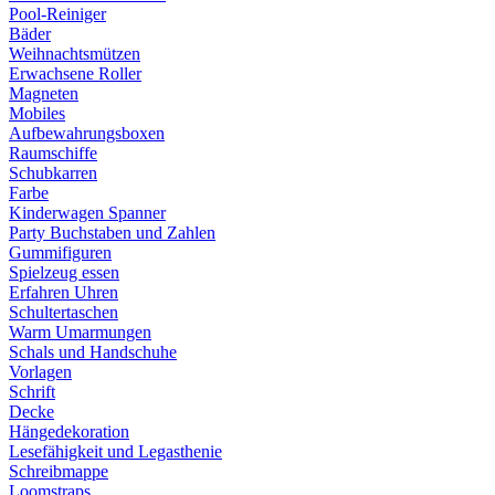
Pool-Reiniger
Bäder
Weihnachtsmützen
Erwachsene Roller
Magneten
Mobiles
Aufbewahrungsboxen
Raumschiffe
Schubkarren
Farbe
Kinderwagen Spanner
Party Buchstaben und Zahlen
Gummifiguren
Spielzeug essen
Erfahren Uhren
Schultertaschen
Warm Umarmungen
Schals und Handschuhe
Vorlagen
Schrift
Decke
Hängedekoration
Lesefähigkeit und Legasthenie
Schreibmappe
Loomstraps