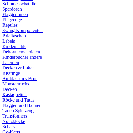
Schmuckschatulle
Spardosen
Flaggenlinien
Flugzeuge
Reptiles
Swing-Komponenten
Brieftaschen
Labels
Kinderstühle
Dekoratiematerialen
Kinderbücher andere
Laternen
Decken & Laken
Bissringe
Aufblasbares Boot
Monstertrucks
Decken
Kastagnetten
Röcke und Tutus
Flaggen und Banner
Tauch Spielzeug
Transformers
Notizblöcke
Schals
Go-Karts