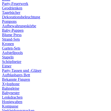
Party-Feuerwerk
Geodrienken
Tagebücher
Dekorationsbeleuchtung
Pompons
Aufbewahrungskörbe
Baby-Puppen
Blume Press
Strand-Sets
Kronen
Garten-Sets
Aufstellpools
Stapeln
Schöpfnetze
Eimer
Party-Tassen und -Gläser
Aufblasbares Bett
Bekannte Figuren
Xylophone
Bahngleise
Babynester
Lenkdrachen
Honigwaben
Kompasse
Verkleidungsmasken