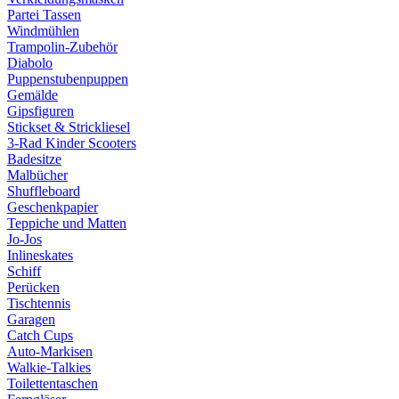
Partei Tassen
Windmühlen
Trampolin-Zubehör
Diabolo
Puppenstubenpuppen
Gemälde
Gipsfiguren
Stickset & Strickliesel
3-Rad Kinder Scooters
Badesitze
Malbücher
Shuffleboard
Geschenkpapier
Teppiche und Matten
Jo-Jos
Inlineskates
Schiff
Perücken
Tischtennis
Garagen
Catch Cups
Auto-Markisen
Walkie-Talkies
Toilettentaschen