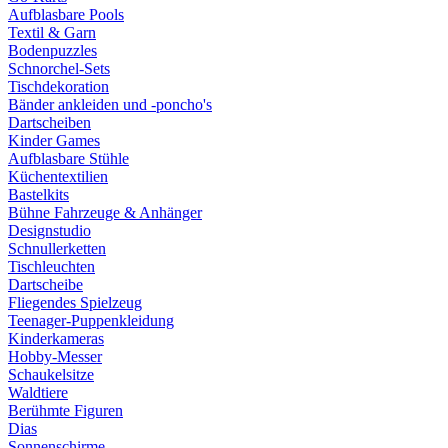
Aufblasbare Pools
Textil & Garn
Bodenpuzzles
Schnorchel-Sets
Tischdekoration
Bänder ankleiden und -poncho's
Dartscheiben
Kinder Games
Aufblasbare Stühle
Küchentextilien
Bastelkits
Bühne Fahrzeuge & Anhänger
Designstudio
Schnullerketten
Tischleuchten
Dartscheibe
Fliegendes Spielzeug
Teenager-Puppenkleidung
Kinderkameras
Hobby-Messer
Schaukelsitze
Waldtiere
Berühmte Figuren
Dias
Sonnenschirme