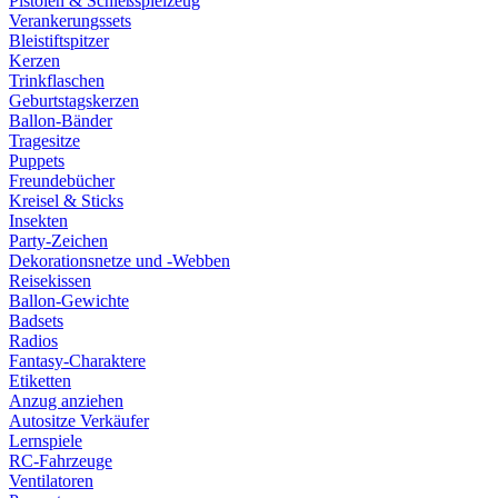
Pistolen & Schießspielzeug
Verankerungssets
Bleistiftspitzer
Kerzen
Trinkflaschen
Geburtstagskerzen
Ballon-Bänder
Tragesitze
Puppets
Freundebücher
Kreisel & Sticks
Insekten
Party-Zeichen
Dekorationsnetze und -Webben
Reisekissen
Ballon-Gewichte
Badsets
Radios
Fantasy-Charaktere
Etiketten
Anzug anziehen
Autositze Verkäufer
Lernspiele
RC-Fahrzeuge
Ventilatoren