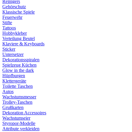
Reinigers
Gehörschutz
Klassische Spiele
Feuerwehr
Stifte
Tattoos
Hobbykleber
Verteilung Beutel
Klaviere & Keyboards
Sticker
Untersetzer
Dekorationsspiralen
Spielzeug Küchen
Glow in the dark
Hüpfburgen
Klettergeräte
Toilette Taschen
Autos
Wachstumsmesser
Trolley-Taschen
Grußkarten
Dekoration Accessoires
Wachstumseier
Styropor-Modelle
Attribute verkleiden