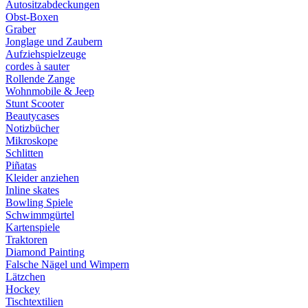
Autositzabdeckungen
Obst-Boxen
Graber
Jonglage und Zaubern
Aufziehspielzeuge
cordes à sauter
Rollende Zange
Wohnmobile & Jeep
Stunt Scooter
Beautycases
Notizbücher
Mikroskope
Schlitten
Piñatas
Kleider anziehen
Inline skates
Bowling Spiele
Schwimmgürtel
Kartenspiele
Traktoren
Diamond Painting
Falsche Nägel und Wimpern
Lätzchen
Hockey
Tischtextilien