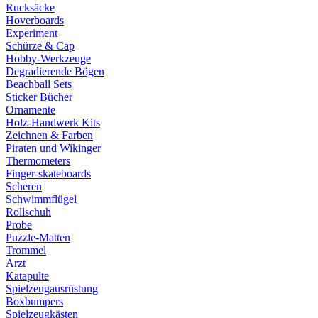
Rucksäcke
Hoverboards
Experiment
Schürze & Cap
Hobby-Werkzeuge
Degradierende Bögen
Beachball Sets
Sticker Bücher
Ornamente
Holz-Handwerk Kits
Zeichnen & Farben
Piraten und Wikinger
Thermometers
Finger-skateboards
Scheren
Schwimmflügel
Rollschuh
Probe
Puzzle-Matten
Trommel
Arzt
Katapulte
Spielzeugausrüstung
Boxbumpers
Spielzeugkästen