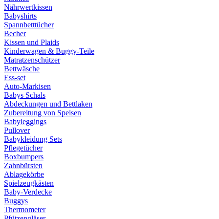
Nährwertkissen
Babyshirts
Spannbetttücher
Becher
Kissen und Plaids
Kinderwagen & Buggy-Teile
Matratzenschützer
Bettwäsche
Ess-set
Auto-Markisen
Babys Schals
Abdeckungen und Bettlaken
Zubereitung von Speisen
Babyleggings
Pullover
Babykleidung Sets
Pflegetücher
Boxbumpers
Zahnbürsten
Ablagekörbe
Spielzeugkästen
Baby-Verdecke
Buggys
Thermometer
Pfützengläser