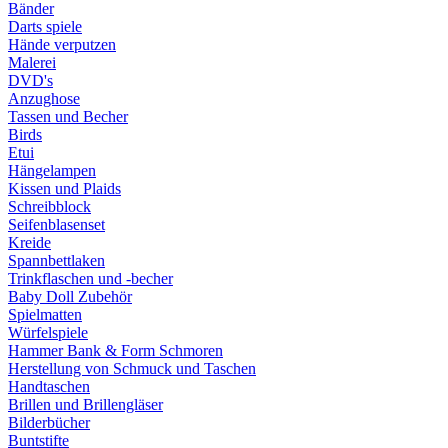
Bänder
Darts spiele
Hände verputzen
Malerei
DVD's
Anzughose
Tassen und Becher
Birds
Etui
Hängelampen
Kissen und Plaids
Schreibblock
Seifenblasenset
Kreide
Spannbettlaken
Trinkflaschen und -becher
Baby Doll Zubehör
Spielmatten
Würfelspiele
Hammer Bank & Form Schmoren
Herstellung von Schmuck und Taschen
Handtaschen
Brillen und Brillengläser
Bilderbücher
Buntstifte