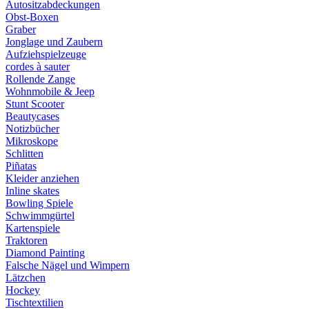
Autositzabdeckungen
Obst-Boxen
Graber
Jonglage und Zaubern
Aufziehspielzeuge
cordes à sauter
Rollende Zange
Wohnmobile & Jeep
Stunt Scooter
Beautycases
Notizbücher
Mikroskope
Schlitten
Piñatas
Kleider anziehen
Inline skates
Bowling Spiele
Schwimmgürtel
Kartenspiele
Traktoren
Diamond Painting
Falsche Nägel und Wimpern
Lätzchen
Hockey
Tischtextilien