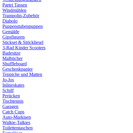
Partei Tassen
Windmühlen
Trampolin-Zubehör
Diabolo
Puppenstubenpuppen
Gemälde
Gipsfiguren
Stickset & Strickliesel
3-Rad Kinder Scooters
Badesitze
Malbücher
Shuffleboard
Geschenkpapier
Teppiche und Matten
Jo-Jos
Inlineskates
Schiff
Perücken
Tischtennis
Garagen
Catch Cups
Auto-Markisen
Walkie-Talkies
Toilettentaschen