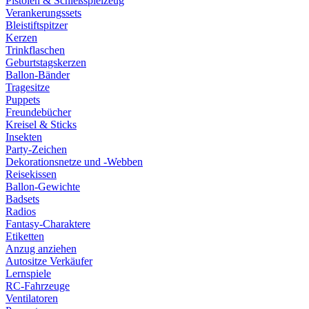
Pistolen & Schießspielzeug
Verankerungssets
Bleistiftspitzer
Kerzen
Trinkflaschen
Geburtstagskerzen
Ballon-Bänder
Tragesitze
Puppets
Freundebücher
Kreisel & Sticks
Insekten
Party-Zeichen
Dekorationsnetze und -Webben
Reisekissen
Ballon-Gewichte
Badsets
Radios
Fantasy-Charaktere
Etiketten
Anzug anziehen
Autositze Verkäufer
Lernspiele
RC-Fahrzeuge
Ventilatoren