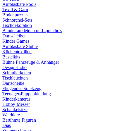
Aufblasbare Pools
Textil & Garn
Bodenpuzzles
Schnorchel-Sets
Tischdekoration
Bänder ankleiden und -poncho's
Dartscheiben
Kinder Games
Aufblasbare Stühle
Küchentextilien
Bastelkits
Bühne Fahrzeuge & Anhänger
Designstudio
Schnullerketten
Tischleuchten
Dartscheibe
Fliegendes Spielzeug
Teenager-Puppenkleidung
Kinderkameras
Hobby-Messer
Schaukelsitze
Waldtiere
Berühmte Figuren
Dias
Sonnenschirme