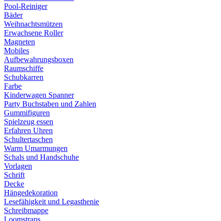
Pool-Reiniger
Bäder
Weihnachtsmützen
Erwachsene Roller
Magneten
Mobiles
Aufbewahrungsboxen
Raumschiffe
Schubkarren
Farbe
Kinderwagen Spanner
Party Buchstaben und Zahlen
Gummifiguren
Spielzeug essen
Erfahren Uhren
Schultertaschen
Warm Umarmungen
Schals und Handschuhe
Vorlagen
Schrift
Decke
Hängedekoration
Lesefähigkeit und Legasthenie
Schreibmappe
Loomstraps