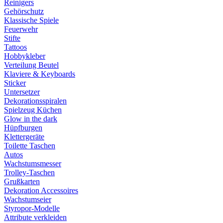
Reinigers
Gehörschutz
Klassische Spiele
Feuerwehr
Stifte
Tattoos
Hobbykleber
Verteilung Beutel
Klaviere & Keyboards
Sticker
Untersetzer
Dekorationsspiralen
Spielzeug Küchen
Glow in the dark
Hüpfburgen
Klettergeräte
Toilette Taschen
Autos
Wachstumsmesser
Trolley-Taschen
Grußkarten
Dekoration Accessoires
Wachstumseier
Styropor-Modelle
Attribute verkleiden