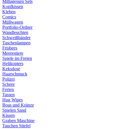
Mittagessen Sets
Kopfkissen
Kleben
Comics
Müllwagen
Portfolio-Ordner
Wandleuchten
Schweißbänder
Taschenlampen
Frisbees
Meerestiere
Spiele im Freien
Helikopters
Keksdose
Haarschmuck
Polizei
Schere
Ferien
Tassen
Hug Wipes
Boas und Kränze
Spielen Sand
Kissen
Graben Maschine
Tauchen Stiefel