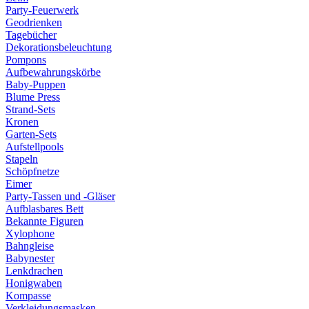
Party-Feuerwerk
Geodrienken
Tagebücher
Dekorationsbeleuchtung
Pompons
Aufbewahrungskörbe
Baby-Puppen
Blume Press
Strand-Sets
Kronen
Garten-Sets
Aufstellpools
Stapeln
Schöpfnetze
Eimer
Party-Tassen und -Gläser
Aufblasbares Bett
Bekannte Figuren
Xylophone
Bahngleise
Babynester
Lenkdrachen
Honigwaben
Kompasse
Verkleidungsmasken