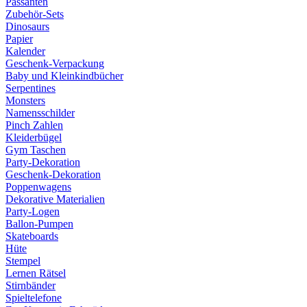
Passanten
Zubehör-Sets
Dinosaurs
Papier
Kalender
Geschenk-Verpackung
Baby und Kleinkindbücher
Serpentines
Monsters
Namensschilder
Pinch Zahlen
Kleiderbügel
Gym Taschen
Party-Dekoration
Geschenk-Dekoration
Poppenwagens
Dekorative Materialien
Party-Logen
Ballon-Pumpen
Skateboards
Hüte
Stempel
Lernen Rätsel
Stirnbänder
Spieltelefone