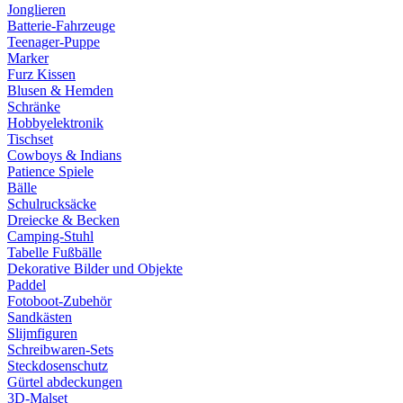
Jonglieren
Batterie-Fahrzeuge
Teenager-Puppe
Marker
Furz Kissen
Blusen & Hemden
Schränke
Hobbyelektronik
Tischset
Cowboys & Indians
Patience Spiele
Bälle
Schulrucksäcke
Dreiecke & Becken
Camping-Stuhl
Tabelle Fußbälle
Dekorative Bilder und Objekte
Paddel
Fotoboot-Zubehör
Sandkästen
Slijmfiguren
Schreibwaren-Sets
Steckdosenschutz
Gürtel abdeckungen
3D-Malset