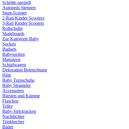
Schritte speziell
Autopeds Steppen
Stunt Scooter
2-Rad-Kinder Scooters
3-Rad Kinder Scooters
Rollschuhe
Skateboards
Zur Kategorie Baby
Socken
Badsets
Babysocken
Matratzen
Schlafwagen
Dekoration Beleuchtung
Hüte
Baby Turnschuhe
Baby Strampler
Accessoires
Bürsten und Kämme
Flaschen
Teller
Baby-Strickjacken
Nachtlichter
Trinkbecher
Bäder