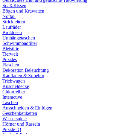
Gefälschtes Blut und gefälschte Tätowierung
Spaß-Kissen
Bögen und Krawatten
Notfall
Strickleitern
Laufräder
Brotdosen
Umhängetaschen
Schwimmbadfilter
Bleistifte
Tierwelt
Puzzles
Flaschen
Dekoration Beleuchtung
Kaufladen & Zubehör
Triebwagen
Kuscheldecke
Chlortreiber
Interactive
Taschen
Ausschneiden & Einfügen
Geschenketiketten
Wasserspiele
Hörner und Rasseln
Puzzle IQ