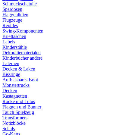
Schmuckschatulle
Spardosen
Flaggenlinien
Flugzeuge
Reptiles
Swing-Komponenten
Brieftaschen
Labels
Kinderstühle
Dekoratiematerialen
Kinderbücher andere
Laternen
Decken & Laken
Bissringe
Aufblasbares Boot
Monstertrucks
Decken
Kastagnetten
Röcke und Tutus
Flaggen und Banner
Tauch Spielzeug
Transformers
Notizblöcke
Schals
Go-Karts