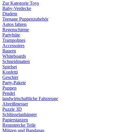
Zur Kategorie Toys
Baby-Verdecke
Diadem
Teenage Puppenzubehör
Autos fahren
Regenschirme
Partyhüte
Trampolines
Accessoires
Bauern
Whiteboards
Schneidmatten
Spielset
Konfetti
Geschirr
Party-Pakete
Puppen
Pendel
landwirtschaftliche Fahrzeuge
Abreißmesser
Puzzle 3D
Schlüsselanhänger
Papierstanzen
Rennstrecke Teile
Mützen und Bandanas