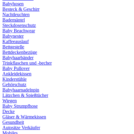
Babyhosen
Besteck & Geschirr
Nachtleuchten
Bademäntel
Steckdosenschutz
Baby Beachwear
Babynester
Kaffeeauslauf
Bettgestelle
Bettdeckenbezüge
Babyhaarbänder
Trinkflaschen und -becher
Baby Pullover
Ankleidekissen
Kinderstühle
Gehörschutz
Babyhaarnadelnpin
Lätzchen & Spießtücher
Wiegen
Baby Strumpfhose
Decke
Gläser & Wärmekissen
Gesundheit
Autositze Verkäufer
Mobiles