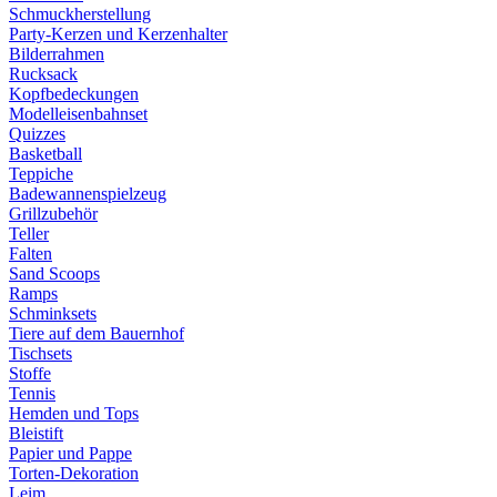
Schmuckherstellung
Party-Kerzen und Kerzenhalter
Bilderrahmen
Rucksack
Kopfbedeckungen
Modelleisenbahnset
Quizzes
Basketball
Teppiche
Badewannenspielzeug
Grillzubehör
Teller
Falten
Sand Scoops
Ramps
Schminksets
Tiere auf dem Bauernhof
Tischsets
Stoffe
Tennis
Hemden und Tops
Bleistift
Papier und Pappe
Torten-Dekoration
Leim