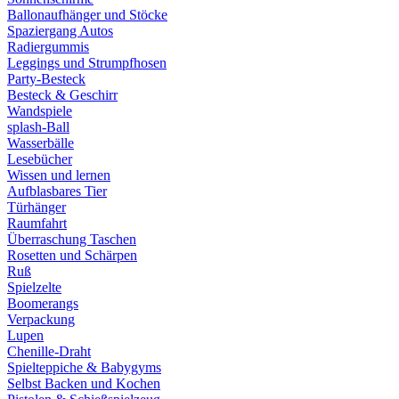
Ballonaufhänger und Stöcke
Spaziergang Autos
Radiergummis
Leggings und Strumpfhosen
Party-Besteck
Besteck & Geschirr
Wandspiele
splash-Ball
Wasserbälle
Lesebücher
Wissen und lernen
Aufblasbares Tier
Türhänger
Raumfahrt
Überraschung Taschen
Rosetten und Schärpen
Ruß
Spielzelte
Boomerangs
Verpackung
Lupen
Chenille-Draht
Spielteppiche & Babygyms
Selbst Backen und Kochen