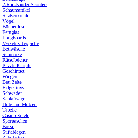
2-Rad-Kinder Scooters
Schaumartikel
Straßenkreide
Vögel
Bücher lesen
Fernglas
Longboards
Verkehrs Teppiche
Bettwäsche
Schminke
Rätselbücher
Puzzle Knöpfe
Geschirrset
Wiegen
Bett Zelte
Fidget toys
Schwader
Schlafwagen
Hüte und Mützen
Tabelle
Casino Spiele
Sporttaschen
Busse
Stiftablagen
Zahnkisten