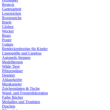
Ferngläser
Besteck
Gartenarbeit
Lesezeichen
Boxteppiche
Briefe
Globen
Wecker
Bears
Poster
Guitars
Bettdeckenbezüge für Kinder
Lippenstifte und Lipgloss
Autopeds Steppen
Modellierung
Wilde Tiere
Pfützengläser
Detektiv
Ablagekörbe
Musikspieler
Zeichenplatten & Tische
Wand- und Fensterdekoration
Farbe Bücher
Medaillen und Trophäen
Drachen