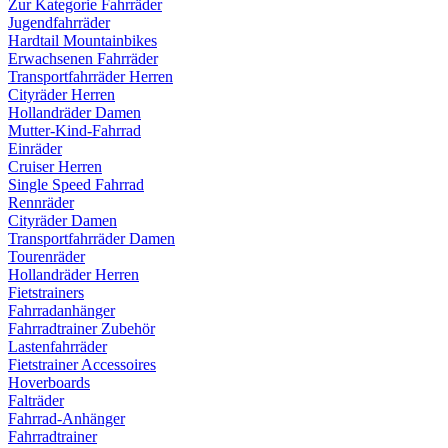
Zur Kategorie Fahrräder
Jugendfahrräder
Hardtail Mountainbikes
Erwachsenen Fahrräder
Transportfahrräder Herren
Cityräder Herren
Hollandräder Damen
Mutter-Kind-Fahrrad
Einräder
Cruiser Herren
Single Speed Fahrrad
Rennräder
Cityräder Damen
Transportfahrräder Damen
Tourenräder
Hollandräder Herren
Fietstrainers
Fahrradanhänger
Fahrradtrainer Zubehör
Lastenfahrräder
Fietstrainer Accessoires
Hoverboards
Falträder
Fahrrad-Anhänger
Fahrradtrainer