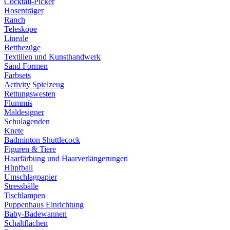
Cocktail-Picker
Hosenträger
Ranch
Teleskope
Lineale
Bettbezüge
Textilien und Kunsthandwerk
Sand Formen
Farbsets
Activity Spielzeug
Rettungswesten
Flummis
Maldesigner
Schulagenden
Knete
Badminton Shuttlecock
Figuren & Tiere
Haarfärbung und Haarverlängerungen
Hüpfball
Umschlagpapier
Stressbälle
Tischlampen
Puppenhaus Einrichtung
Baby-Badewannen
Schaltflächen