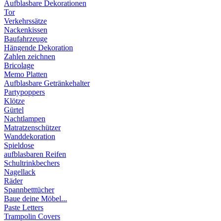
Aufblasbare Dekorationen
Tor
Verkehrssätze
Nackenkissen
Baufahrzeuge
Hängende Dekoration
Zahlen zeichnen
Bricolage
Memo Platten
Aufblasbare Getränkehalter
Partypoppers
Klötze
Gürtel
Nachtlampen
Matratzenschützer
Wanddekoration
Spieldose
aufblasbaren Reifen
Schultrinkbechers
Nagellack
Räder
Spannbetttücher
Baue deine Möbel...
Paste Letters
Trampolin Covers