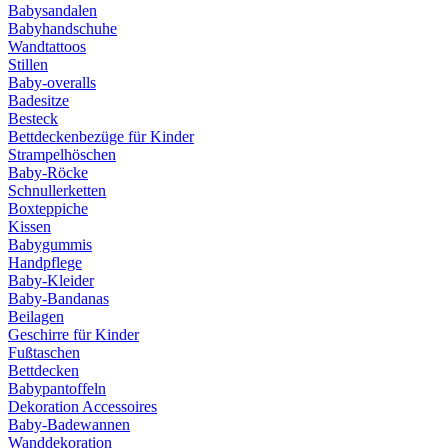
Babysandalen
Babyhandschuhe
Wandtattoos
Stillen
Baby-overalls
Badesitze
Besteck
Bettdeckenbezüge für Kinder
Strampelhöschen
Baby-Röcke
Schnullerketten
Boxteppiche
Kissen
Babygummis
Handpflege
Baby-Kleider
Baby-Bandanas
Beilagen
Geschirre für Kinder
Fußtaschen
Bettdecken
Babypantoffeln
Dekoration Accessoires
Baby-Badewannen
Wanddekoration