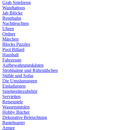
Grab Spielzeug
Wandtattoos
Jab Blöcke
Rennbahn
Nachtleuchten
Uhren
Ordner
Märchen
Blocks Puzzles
Pool Billard
Haushalt
Fahrzeuge
Aufbewahrungskästen
Strohhalme und Rührstäbchen
Stühle und Sofas
Die Umzäunungen
Einladungen
Spielgerätezubehör
Servietten
Reisespiele
Wasserpistolen
Hobby Bücher
Dekorative Beleuchtung
Bastelpapier
Armee