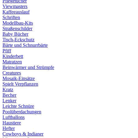
Pflegetücher
Viewmasters
Kaffeeauslauf
Schriften
Modellbau-Kits
Straßenschilder
Baby Bücher
Tisch-Eckschutz
Bärte und Schnurrbärte
Pfiff
Kinderbett
Matratzen
Beinwärmer und Strümpfe
Creatures
Mosaik-Einsätze
Spielt Verpflanzen
Kratz
Becher
Lenker
Leichte Schnüre
Poolüberdachungen
Luftballons
Haustiere
Hefter
Cowboys & Indianer