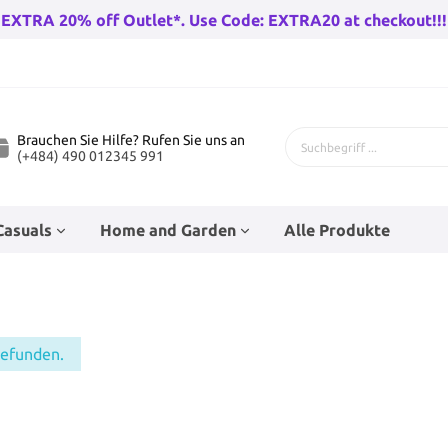
EXTRA 20% off Outlet*. Use Code: EXTRA20 at checkout!!!
Brauchen Sie Hilfe? Rufen Sie uns an
(+484) 490 012345 991
Casuals
Home and Garden
Alle Produkte
 Fahrräder
genhose
Bad-Racks
Teenage Puppenzubehör
Kinderfahrräder
Babysocken
Eckfahnen
Wandleuchten draußen
gefunden.
rräder Herren
Go-Karts
rren
Baby Wanderer
Beleuchtung
huh
n
Trampolines
Hüte
Stunt Skates
Haushaltsfolie und Taschen
r Damen
Wandern Fahrradfahren