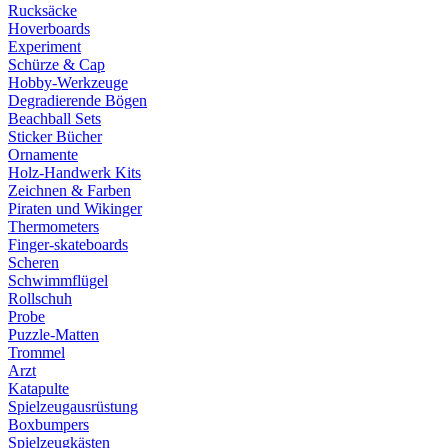
Rucksäcke
Hoverboards
Experiment
Schürze & Cap
Hobby-Werkzeuge
Degradierende Bögen
Beachball Sets
Sticker Bücher
Ornamente
Holz-Handwerk Kits
Zeichnen & Farben
Piraten und Wikinger
Thermometers
Finger-skateboards
Scheren
Schwimmflügel
Rollschuh
Probe
Puzzle-Matten
Trommel
Arzt
Katapulte
Spielzeugausrüstung
Boxbumpers
Spielzeugkästen