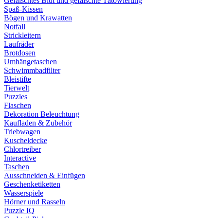
Gefälschtes Blut und gefälschte Tätowierung
Spaß-Kissen
Bögen und Krawatten
Notfall
Strickleitern
Laufräder
Brotdosen
Umhängetaschen
Schwimmbadfilter
Bleistifte
Tierwelt
Puzzles
Flaschen
Dekoration Beleuchtung
Kaufladen & Zubehör
Triebwagen
Kuscheldecke
Chlortreiber
Interactive
Taschen
Ausschneiden & Einfügen
Geschenketiketten
Wasserspiele
Hörner und Rasseln
Puzzle IQ