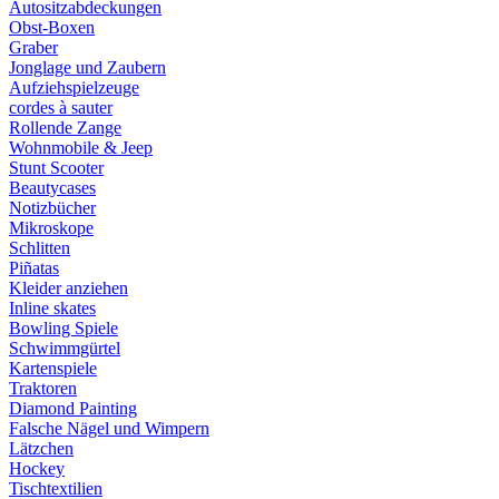
Autositzabdeckungen
Obst-Boxen
Graber
Jonglage und Zaubern
Aufziehspielzeuge
cordes à sauter
Rollende Zange
Wohnmobile & Jeep
Stunt Scooter
Beautycases
Notizbücher
Mikroskope
Schlitten
Piñatas
Kleider anziehen
Inline skates
Bowling Spiele
Schwimmgürtel
Kartenspiele
Traktoren
Diamond Painting
Falsche Nägel und Wimpern
Lätzchen
Hockey
Tischtextilien