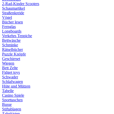
2-Rad-Kinder Scooters
Schaumartikel
Straßenkreide
Vögel
Bücher lesen
Fernglas
Longboards
Verkehrs Teppiche
Bettwäsche
Schminke
Rätselbücher
Puzzle Knöpfe
Geschirrset
Wiegen
Bett Zelte
Fidget toys
Schwader
Schlafwagen
Hüte und Mützen
Tabelle
Casino Spiele
Sporttaschen
Busse
Stiftablagen
Zahnkisten