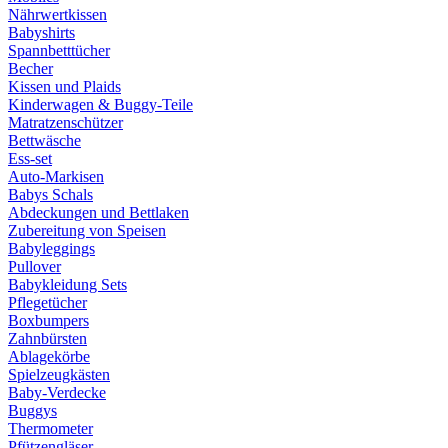
Nährwertkissen
Babyshirts
Spannbetttücher
Becher
Kissen und Plaids
Kinderwagen & Buggy-Teile
Matratzenschützer
Bettwäsche
Ess-set
Auto-Markisen
Babys Schals
Abdeckungen und Bettlaken
Zubereitung von Speisen
Babyleggings
Pullover
Babykleidung Sets
Pflegetücher
Boxbumpers
Zahnbürsten
Ablagekörbe
Spielzeugkästen
Baby-Verdecke
Buggys
Thermometer
Pfützengläser