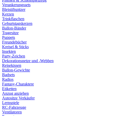
Pistolen & Schießspielzeug
Verankerungssets
Bleistiftspitzer
Kerzen
Trinkflaschen
Geburtstagskerzen
Ballon-Bänder
Tragesitze
Puppets
Freundebücher
Kreisel & Sticks
Insekten
Party-Zeichen
Dekorationsnetze und -Webben
Reisekissen
Ballon-Gewichte
Badsets
Radios
Fantasy-Charaktere
Etiketten
Anzug anziehen
Autositze Verkäufer
Lernspiele
RC-Fahrzeuge
Ventilatoren