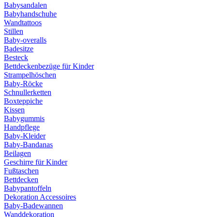
Babysandalen
Babyhandschuhe
Wandtattoos
Stillen
Baby-overalls
Badesitze
Besteck
Bettdeckenbezüge für Kinder
Strampelhöschen
Baby-Röcke
Schnullerketten
Boxteppiche
Kissen
Babygummis
Handpflege
Baby-Kleider
Baby-Bandanas
Beilagen
Geschirre für Kinder
Fußtaschen
Bettdecken
Babypantoffeln
Dekoration Accessoires
Baby-Badewannen
Wanddekoration