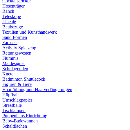
Cocktail-Picker
Hosenträger
Ranch
Teleskope
Lineale
Bettbezüge
Textilien und Kunsthandwerk
Sand Formen
Farbsets
Activity Spielzeug
Rettungswesten
Flummis
Maldesigner
Schulagenden
Knete
Badminton Shuttlecock
Figuren & Tiere
Haarfärbung und Haarverlängerungen
Hüpfball
Umschlagpapier
Stressbälle
Tischlampen
Puppenhaus Einrichtung
Baby-Badewannen
Schaltflächen