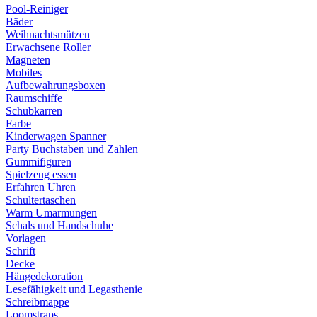
Pool-Reiniger
Bäder
Weihnachtsmützen
Erwachsene Roller
Magneten
Mobiles
Aufbewahrungsboxen
Raumschiffe
Schubkarren
Farbe
Kinderwagen Spanner
Party Buchstaben und Zahlen
Gummifiguren
Spielzeug essen
Erfahren Uhren
Schultertaschen
Warm Umarmungen
Schals und Handschuhe
Vorlagen
Schrift
Decke
Hängedekoration
Lesefähigkeit und Legasthenie
Schreibmappe
Loomstraps