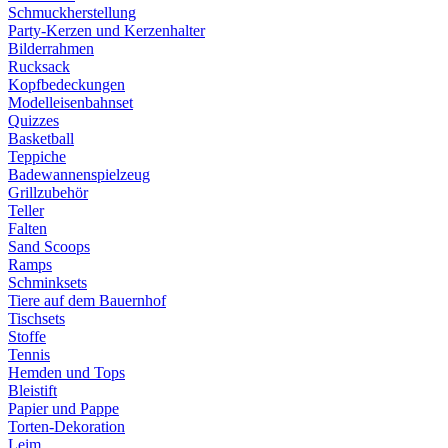
Schmuckherstellung
Party-Kerzen und Kerzenhalter
Bilderrahmen
Rucksack
Kopfbedeckungen
Modelleisenbahnset
Quizzes
Basketball
Teppiche
Badewannenspielzeug
Grillzubehör
Teller
Falten
Sand Scoops
Ramps
Schminksets
Tiere auf dem Bauernhof
Tischsets
Stoffe
Tennis
Hemden und Tops
Bleistift
Papier und Pappe
Torten-Dekoration
Leim