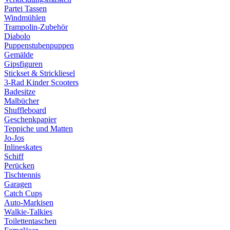
Partei Tassen
Windmühlen
Trampolin-Zubehör
Diabolo
Puppenstubenpuppen
Gemälde
Gipsfiguren
Stickset & Strickliesel
3-Rad Kinder Scooters
Badesitze
Malbücher
Shuffleboard
Geschenkpapier
Teppiche und Matten
Jo-Jos
Inlineskates
Schiff
Perücken
Tischtennis
Garagen
Catch Cups
Auto-Markisen
Walkie-Talkies
Toilettentaschen