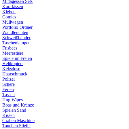
Mittagessen Sets
Kopfkissen
Kleben
Comics
Müllwagen
Portfolio-Ordner
Wandleuchten
Schweißbänder
Taschenlampen
Frisbees
Meerestiere
Spiele im Freien
Helikopters
Keksdose
Haarschmuck
Polizei
Schere
Ferien
Tassen
Hug Wipes
Boas und Kränze
Spielen Sand
Kissen
Graben Maschine
Tauchen Stiefel