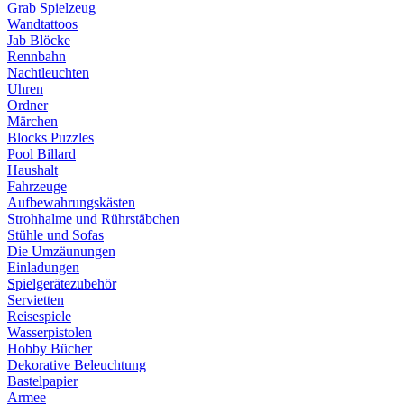
Grab Spielzeug
Wandtattoos
Jab Blöcke
Rennbahn
Nachtleuchten
Uhren
Ordner
Märchen
Blocks Puzzles
Pool Billard
Haushalt
Fahrzeuge
Aufbewahrungskästen
Strohhalme und Rührstäbchen
Stühle und Sofas
Die Umzäunungen
Einladungen
Spielgerätezubehör
Servietten
Reisespiele
Wasserpistolen
Hobby Bücher
Dekorative Beleuchtung
Bastelpapier
Armee