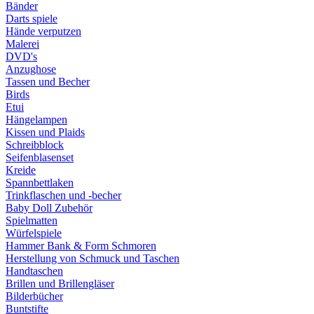
Bänder
Darts spiele
Hände verputzen
Malerei
DVD's
Anzughose
Tassen und Becher
Birds
Etui
Hängelampen
Kissen und Plaids
Schreibblock
Seifenblasenset
Kreide
Spannbettlaken
Trinkflaschen und -becher
Baby Doll Zubehör
Spielmatten
Würfelspiele
Hammer Bank & Form Schmoren
Herstellung von Schmuck und Taschen
Handtaschen
Brillen und Brillengläser
Bilderbücher
Buntstifte