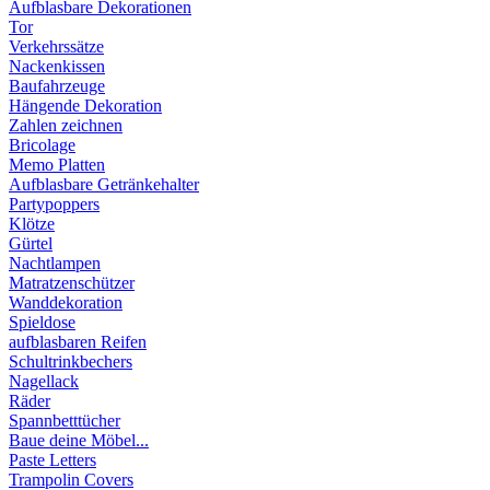
Aufblasbare Dekorationen
Tor
Verkehrssätze
Nackenkissen
Baufahrzeuge
Hängende Dekoration
Zahlen zeichnen
Bricolage
Memo Platten
Aufblasbare Getränkehalter
Partypoppers
Klötze
Gürtel
Nachtlampen
Matratzenschützer
Wanddekoration
Spieldose
aufblasbaren Reifen
Schultrinkbechers
Nagellack
Räder
Spannbetttücher
Baue deine Möbel...
Paste Letters
Trampolin Covers