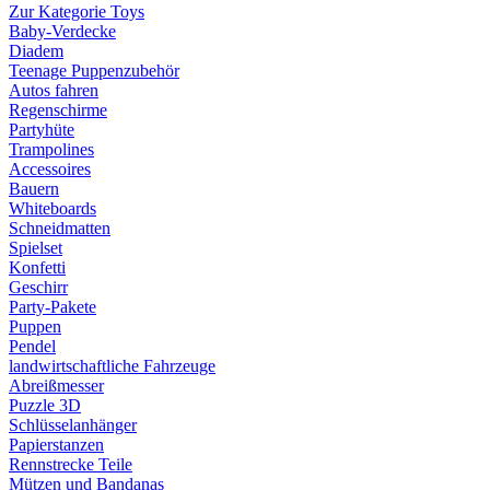
Zur Kategorie Toys
Baby-Verdecke
Diadem
Teenage Puppenzubehör
Autos fahren
Regenschirme
Partyhüte
Trampolines
Accessoires
Bauern
Whiteboards
Schneidmatten
Spielset
Konfetti
Geschirr
Party-Pakete
Puppen
Pendel
landwirtschaftliche Fahrzeuge
Abreißmesser
Puzzle 3D
Schlüsselanhänger
Papierstanzen
Rennstrecke Teile
Mützen und Bandanas