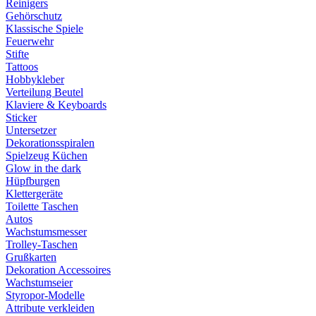
Reinigers
Gehörschutz
Klassische Spiele
Feuerwehr
Stifte
Tattoos
Hobbykleber
Verteilung Beutel
Klaviere & Keyboards
Sticker
Untersetzer
Dekorationsspiralen
Spielzeug Küchen
Glow in the dark
Hüpfburgen
Klettergeräte
Toilette Taschen
Autos
Wachstumsmesser
Trolley-Taschen
Grußkarten
Dekoration Accessoires
Wachstumseier
Styropor-Modelle
Attribute verkleiden