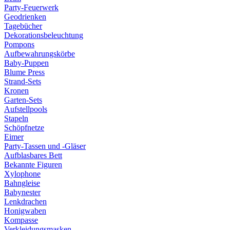
Party-Feuerwerk
Geodrienken
Tagebücher
Dekorationsbeleuchtung
Pompons
Aufbewahrungskörbe
Baby-Puppen
Blume Press
Strand-Sets
Kronen
Garten-Sets
Aufstellpools
Stapeln
Schöpfnetze
Eimer
Party-Tassen und -Gläser
Aufblasbares Bett
Bekannte Figuren
Xylophone
Bahngleise
Babynester
Lenkdrachen
Honigwaben
Kompasse
Verkleidungsmasken