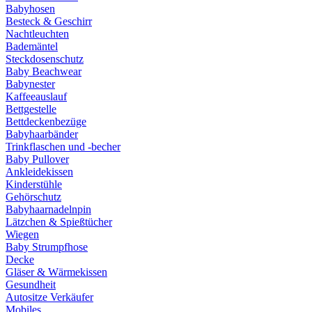
Babyhosen
Besteck & Geschirr
Nachtleuchten
Bademäntel
Steckdosenschutz
Baby Beachwear
Babynester
Kaffeeauslauf
Bettgestelle
Bettdeckenbezüge
Babyhaarbänder
Trinkflaschen und -becher
Baby Pullover
Ankleidekissen
Kinderstühle
Gehörschutz
Babyhaarnadelnpin
Lätzchen & Spießtücher
Wiegen
Baby Strumpfhose
Decke
Gläser & Wärmekissen
Gesundheit
Autositze Verkäufer
Mobiles