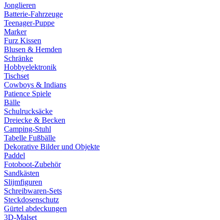
Jonglieren
Batterie-Fahrzeuge
Teenager-Puppe
Marker
Furz Kissen
Blusen & Hemden
Schränke
Hobbyelektronik
Tischset
Cowboys & Indians
Patience Spiele
Bälle
Schulrucksäcke
Dreiecke & Becken
Camping-Stuhl
Tabelle Fußbälle
Dekorative Bilder und Objekte
Paddel
Fotoboot-Zubehör
Sandkästen
Slijmfiguren
Schreibwaren-Sets
Steckdosenschutz
Gürtel abdeckungen
3D-Malset