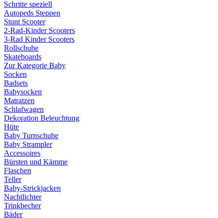
Schritte speziell
Autopeds Steppen
Stunt Scooter
2-Rad-Kinder Scooters
3-Rad Kinder Scooters
Rollschuhe
Skateboards
Zur Kategorie Baby
Socken
Badsets
Babysocken
Matratzen
Schlafwagen
Dekoration Beleuchtung
Hüte
Baby Turnschuhe
Baby Strampler
Accessoires
Bürsten und Kämme
Flaschen
Teller
Baby-Strickjacken
Nachtlichter
Trinkbecher
Bäder