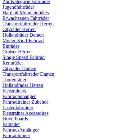
Zur Kategorie Fahrräder
Jugendfahrräder
Hardtail Mountainbikes
Erwachsenen Fahrräder
Transportfahrräder Herren
Cityräder Herren
Hollandräder Damen
Mutter-Kind-Fahrrad
Einräder
Cruiser Herren
Single Speed Fahrrad
Rennräder
Cityräder Damen
Transportfahrräder Damen
Tourenräder
Hollandräder Herren
Fietstrainers
Fahrradanhänger
Fahrradtrainer Zubehör
Lastenfahrräder
Fietstrainer Accessoires
Hoverboards
Falträder
Fahrrad-Anhänger
Fahrradtrainer