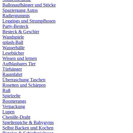
Ballonaufhänger und Stöcke
Spaziergang Autos
Radiergummis
Leggings und Strumpfhosen
Party-Besteck
Besteck & Geschirr
Wandspiele
splash-Ball
Wasserbälle
Lesebücher
Wissen und lernen
Aufblasbares Tier
Türhänger
Raumfahrt
Überraschung Taschen
Rosetten und Schärpen
Ruß
Spielzelte
Boomerangs
Verpackung
Lupen
Chenille-Draht
Spielteppiche & Babygyms
Selbst Backen und Kochen