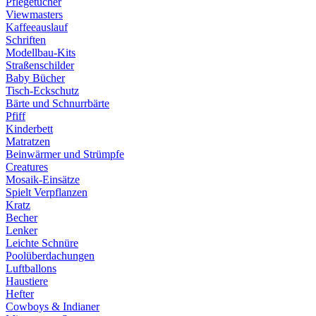
Pflegetücher
Viewmasters
Kaffeeauslauf
Schriften
Modellbau-Kits
Straßenschilder
Baby Bücher
Tisch-Eckschutz
Bärte und Schnurrbärte
Pfiff
Kinderbett
Matratzen
Beinwärmer und Strümpfe
Creatures
Mosaik-Einsätze
Spielt Verpflanzen
Kratz
Becher
Lenker
Leichte Schnüre
Poolüberdachungen
Luftballons
Haustiere
Hefter
Cowboys & Indianer