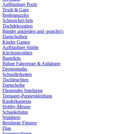
Aufblasbare Pools
Textil & Garn
Bodenpuzzles
Schnorchel-Sets
Tischdekoration
Bänder ankleiden und -poncho's
Dartscheiben
Kinder Games
Aufblasbare Stühle
Küchentextilien
Bastelkits
Bühne Fahrzeuge & Anhänger
Designstudio
Schnullerketten
Tischleuchten
Dartscheibe
Fliegendes Spielzeug
Teenager-Puppenkleidung
Kinderkameras
Hobby-Messer
Schaukelsitze
Waldtiere
Berühmte Figuren
Dias
Sonnenschirme