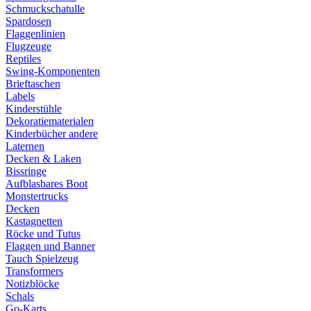
Schmuckschatulle
Spardosen
Flaggenlinien
Flugzeuge
Reptiles
Swing-Komponenten
Brieftaschen
Labels
Kinderstühle
Dekoratiematerialen
Kinderbücher andere
Laternen
Decken & Laken
Bissringe
Aufblasbares Boot
Monstertrucks
Decken
Kastagnetten
Röcke und Tutus
Flaggen und Banner
Tauch Spielzeug
Transformers
Notizblöcke
Schals
Go-Karts