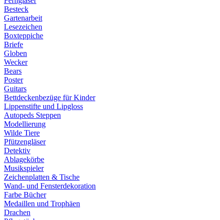
Ferngläser
Besteck
Gartenarbeit
Lesezeichen
Boxteppiche
Briefe
Globen
Wecker
Bears
Poster
Guitars
Bettdeckenbezüge für Kinder
Lippenstifte und Lipgloss
Autopeds Steppen
Modellierung
Wilde Tiere
Pfützengläser
Detektiv
Ablagekörbe
Musikspieler
Zeichenplatten & Tische
Wand- und Fensterdekoration
Farbe Bücher
Medaillen und Trophäen
Drachen