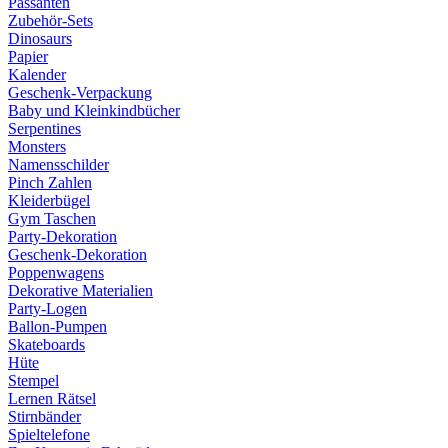
Passanten
Zubehör-Sets
Dinosaurs
Papier
Kalender
Geschenk-Verpackung
Baby und Kleinkindbücher
Serpentines
Monsters
Namensschilder
Pinch Zahlen
Kleiderbügel
Gym Taschen
Party-Dekoration
Geschenk-Dekoration
Poppenwagens
Dekorative Materialien
Party-Logen
Ballon-Pumpen
Skateboards
Hüte
Stempel
Lernen Rätsel
Stirnbänder
Spieltelefone