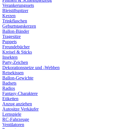
Pistolen & Schießspielzeug
Verankerungssets
Bleistiftspitzer
Kerzen
Trinkflaschen
Geburtstagskerzen
Ballon-Bänder
Tragesitze
Puppets
Freundebücher
Kreisel & Sticks
Insekten
Party-Zeichen
Dekorationsnetze und -Webben
Reisekissen
Ballon-Gewichte
Badsets
Radios
Fantasy-Charaktere
Etiketten
Anzug anziehen
Autositze Verkäufer
Lernspiele
RC-Fahrzeuge
Ventilatoren