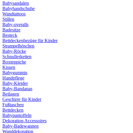
Babysandalen
Babyhandschuhe
Wandtattoos
Stillen
Baby-overalls
Badesitze
Besteck
Bettdeckenbezüge für Kinder
Strampelhöschen
Baby-Röcke
Schnullerketten
Boxteppiche
Kissen
Babygummis
Handpflege
Baby-Kleider
Baby-Bandanas
Beilagen
Geschirre für Kinder
Fußtaschen
Bettdecken
Babypantoffeln
Dekoration Accessoires
Baby-Badewannen
Wanddekoration