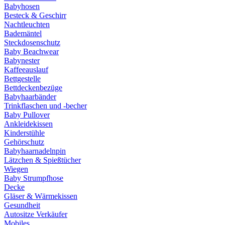
Babyhosen
Besteck & Geschirr
Nachtleuchten
Bademäntel
Steckdosenschutz
Baby Beachwear
Babynester
Kaffeeauslauf
Bettgestelle
Bettdeckenbezüge
Babyhaarbänder
Trinkflaschen und -becher
Baby Pullover
Ankleidekissen
Kinderstühle
Gehörschutz
Babyhaarnadelnpin
Lätzchen & Spießtücher
Wiegen
Baby Strumpfhose
Decke
Gläser & Wärmekissen
Gesundheit
Autositze Verkäufer
Mobiles