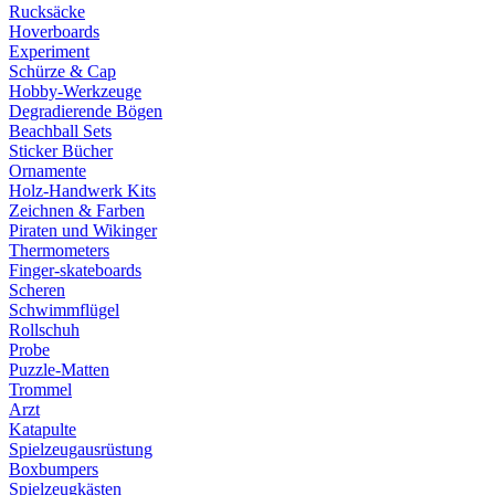
Rucksäcke
Hoverboards
Experiment
Schürze & Cap
Hobby-Werkzeuge
Degradierende Bögen
Beachball Sets
Sticker Bücher
Ornamente
Holz-Handwerk Kits
Zeichnen & Farben
Piraten und Wikinger
Thermometers
Finger-skateboards
Scheren
Schwimmflügel
Rollschuh
Probe
Puzzle-Matten
Trommel
Arzt
Katapulte
Spielzeugausrüstung
Boxbumpers
Spielzeugkästen