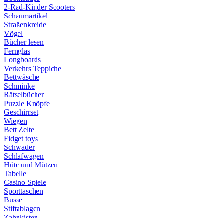
2-Rad-Kinder Scooters
Schaumartikel
Straßenkreide
Vögel
Bücher lesen
Fernglas
Longboards
Verkehrs Teppiche
Bettwäsche
Schminke
Rätselbücher
Puzzle Knöpfe
Geschirrset
Wiegen
Bett Zelte
Fidget toys
Schwader
Schlafwagen
Hüte und Mützen
Tabelle
Casino Spiele
Sporttaschen
Busse
Stiftablagen
Zahnkisten