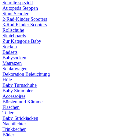
Schritte speziell
Autopeds Steppen
Stunt Scooter
2-Rad-Kinder Scooters
3-Rad Kinder Scooters
Rollschuhe
Skateboards
Zur Kategorie Baby
Socken
Badsets
Babysocken
Matratzen
Schlafwagen
Dekoration Beleuchtung
Hüte
Baby Turnschuhe
Baby Strampler
Accessoires
Bürsten und Kämme
Flaschen
Teller
Baby-Strickjacken
Nachtlichter
Trinkbecher
Bäder