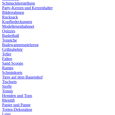
Schmuckherstellung
Party-Kerzen und Kerzenhalter
Bilderrahmen
Rucksack
Kopfbedeckungen
Modelleisenbahnset
Quizzes
Basketball
Teppiche
Badewannenspielzeug
Grillzubehör
Teller
Falten
Sand Scoops
Ramps
Schminksets
Tiere auf dem Bauernhof
Tischsets
Stoffe
Tennis
Hemden und Tops
Bleistift
Papier und Pappe
Torten-Dekoration
Leim