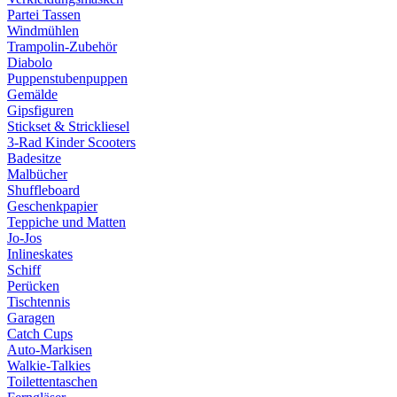
Partei Tassen
Windmühlen
Trampolin-Zubehör
Diabolo
Puppenstubenpuppen
Gemälde
Gipsfiguren
Stickset & Strickliesel
3-Rad Kinder Scooters
Badesitze
Malbücher
Shuffleboard
Geschenkpapier
Teppiche und Matten
Jo-Jos
Inlineskates
Schiff
Perücken
Tischtennis
Garagen
Catch Cups
Auto-Markisen
Walkie-Talkies
Toilettentaschen