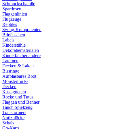
Schmuckschatulle
Spardosen
Flaggenlinien
Flugzeuge
Reptiles
Swing-Komponenten
Brieftaschen
Labels
Kinderstühle
Dekoratiematerialen
Kinderbücher andere
Laternen
Decken & Laken
Bissringe
Aufblasbares Boot
Monstertrucks
Decken
Kastagnetten
Röcke und Tutus
Flaggen und Banner
Tauch Spielzeug
Transformers
Notizblöcke
Schals
Go-Karts