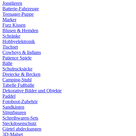
Jonglieren
Batterie-Fahrzeuge
Teenager-Puppe
Marker
Furz Kissen
Blusen & Hemden
Schränke
Hobbyelektronik
Tischset
Cowboys & Indians
Patience Spiele
Bälle
Schulrucksäcke
Dreiecke & Becken
Camping-Stuhl
Tabelle Fußbälle
Dekorative Bilder und Objekte
Paddel
Fotoboot-Zubehör
Sandkästen
Slijmfiguren
Schreibwaren-Sets
Steckdosenschutz
Gürtel abdeckungen
3D-Malset