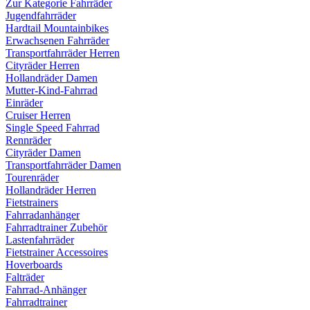
Zur Kategorie Fahrräder
Jugendfahrräder
Hardtail Mountainbikes
Erwachsenen Fahrräder
Transportfahrräder Herren
Cityräder Herren
Hollandräder Damen
Mutter-Kind-Fahrrad
Einräder
Cruiser Herren
Single Speed Fahrrad
Rennräder
Cityräder Damen
Transportfahrräder Damen
Tourenräder
Hollandräder Herren
Fietstrainers
Fahrradanhänger
Fahrradtrainer Zubehör
Lastenfahrräder
Fietstrainer Accessoires
Hoverboards
Falträder
Fahrrad-Anhänger
Fahrradtrainer