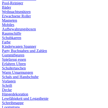
Pool-Reiniger
Bäder
Weihnachtsmützen
Erwachsene Roller
Magneten
Mobiles
Aufbewahrungsboxen
Raumschiffe
Schubkarren
Farbe
Kinderwagen Spanner
Party Buchstaben und Zahlen
Gummifiguren
Spielzeug essen
Erfahren Uhren
Schultertaschen
Warm Umarmungen
Schals und Handschuhe
Vorlagen
Schrift
Decke
Hängedekoration
Lesefähigkeit und Legasthenie
Schreibmappe
Loomstraps