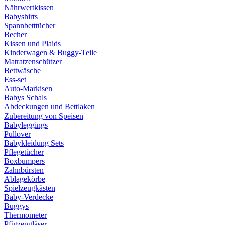
Nährwertkissen
Babyshirts
Spannbetttücher
Becher
Kissen und Plaids
Kinderwagen & Buggy-Teile
Matratzenschützer
Bettwäsche
Ess-set
Auto-Markisen
Babys Schals
Abdeckungen und Bettlaken
Zubereitung von Speisen
Babyleggings
Pullover
Babykleidung Sets
Pflegetücher
Boxbumpers
Zahnbürsten
Ablagekörbe
Spielzeugkästen
Baby-Verdecke
Buggys
Thermometer
Pfützengläser