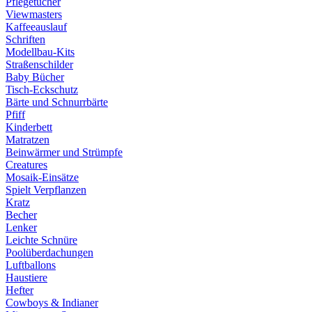
Pflegetücher
Viewmasters
Kaffeeauslauf
Schriften
Modellbau-Kits
Straßenschilder
Baby Bücher
Tisch-Eckschutz
Bärte und Schnurrbärte
Pfiff
Kinderbett
Matratzen
Beinwärmer und Strümpfe
Creatures
Mosaik-Einsätze
Spielt Verpflanzen
Kratz
Becher
Lenker
Leichte Schnüre
Poolüberdachungen
Luftballons
Haustiere
Hefter
Cowboys & Indianer