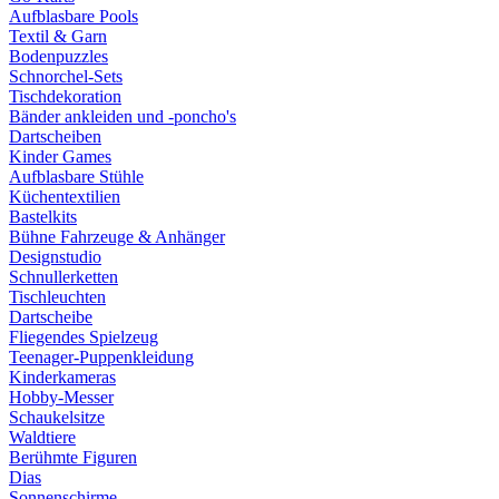
Aufblasbare Pools
Textil & Garn
Bodenpuzzles
Schnorchel-Sets
Tischdekoration
Bänder ankleiden und -poncho's
Dartscheiben
Kinder Games
Aufblasbare Stühle
Küchentextilien
Bastelkits
Bühne Fahrzeuge & Anhänger
Designstudio
Schnullerketten
Tischleuchten
Dartscheibe
Fliegendes Spielzeug
Teenager-Puppenkleidung
Kinderkameras
Hobby-Messer
Schaukelsitze
Waldtiere
Berühmte Figuren
Dias
Sonnenschirme