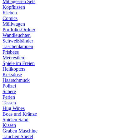
Mittagessen Sets
Kopfkissen
Kleben
Comics
Müllwagen
Portfolio-Ordner
Wandleuchten
Schweißbänder
Taschenlampen
Frisbees
Meerestiere
Spiele im Freien
Helikopters
Keksdose
Haarschmuck
Polizei
Schere
Ferien
Tassen
Hug Wipes
Boas und Kränze
Spielen Sand
Kissen
Graben Maschine
Tauchen Stiefel