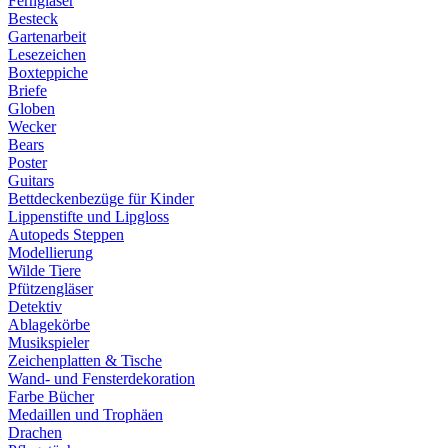
Ferngläser
Besteck
Gartenarbeit
Lesezeichen
Boxteppiche
Briefe
Globen
Wecker
Bears
Poster
Guitars
Bettdeckenbezüge für Kinder
Lippenstifte und Lipgloss
Autopeds Steppen
Modellierung
Wilde Tiere
Pfützengläser
Detektiv
Ablagekörbe
Musikspieler
Zeichenplatten & Tische
Wand- und Fensterdekoration
Farbe Bücher
Medaillen und Trophäen
Drachen