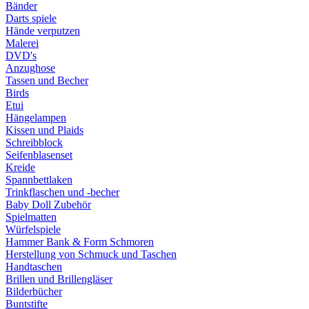
Bänder
Darts spiele
Hände verputzen
Malerei
DVD's
Anzughose
Tassen und Becher
Birds
Etui
Hängelampen
Kissen und Plaids
Schreibblock
Seifenblasenset
Kreide
Spannbettlaken
Trinkflaschen und -becher
Baby Doll Zubehör
Spielmatten
Würfelspiele
Hammer Bank & Form Schmoren
Herstellung von Schmuck und Taschen
Handtaschen
Brillen und Brillengläser
Bilderbücher
Buntstifte