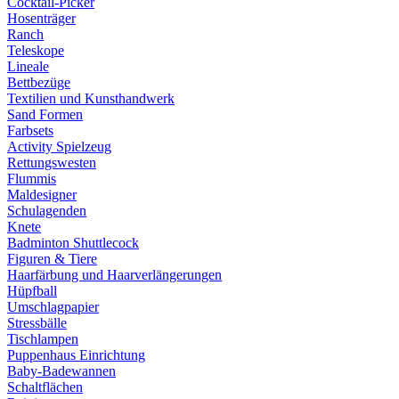
Cocktail-Picker
Hosenträger
Ranch
Teleskope
Lineale
Bettbezüge
Textilien und Kunsthandwerk
Sand Formen
Farbsets
Activity Spielzeug
Rettungswesten
Flummis
Maldesigner
Schulagenden
Knete
Badminton Shuttlecock
Figuren & Tiere
Haarfärbung und Haarverlängerungen
Hüpfball
Umschlagpapier
Stressbälle
Tischlampen
Puppenhaus Einrichtung
Baby-Badewannen
Schaltflächen