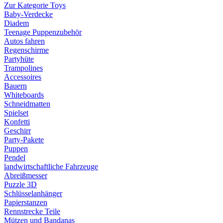
Zur Kategorie Toys
Baby-Verdecke
Diadem
Teenage Puppenzubehör
Autos fahren
Regenschirme
Partyhüte
Trampolines
Accessoires
Bauern
Whiteboards
Schneidmatten
Spielset
Konfetti
Geschirr
Party-Pakete
Puppen
Pendel
landwirtschaftliche Fahrzeuge
Abreißmesser
Puzzle 3D
Schlüsselanhänger
Papierstanzen
Rennstrecke Teile
Mützen und Bandanas