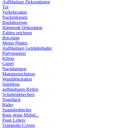
Aufblasbare Dekorationen
Tor
Verkehrssätze
Nackenkissen
Baufahrzeuge
Hängende Dekoration
Zahlen zeichnen
Bricolage
Memo Platten
Aufblasbare Getränkehalter
Partypoppers
Klötze
Gürtel
Nachtlampen
Matratzenschützer
Wanddekoration
Spieldose
aufblasbaren Reifen
Schultrinkbechers
Nagellack
Räder
Spannbetttücher
Baue deine Möbel...
Paste Letters
Trampolin Covers