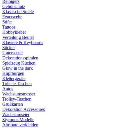
Reinigers
Gehörschutz
Klassische Spiele
Feuerwehr
Stifte
Tattoos
Hobbykleber
Verteilung Beutel
Klaviere & Keyboards
Sticker
Untersetzer
Dekorationsspiralen
Spielzeug Küchen
Glow in the dark
Hüpfburgen
Klettergeräte
Toilette Taschen
Autos
Wachstumsmesser
Trolley-Taschen
Grußkarten
Dekoration Accessoires
Wachstumseier
Styropor-Modelle
Attribute verkleiden