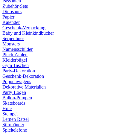
Passanten
Zubehör-Sets
Dinosaurs
Papier
Kalender
Geschenk-Verpackung
Baby und Kleinkindbücher
Serpentines
Monsters
Namensschilder
Pinch Zahlen
Kleiderbügel
Gym Taschen
Party-Dekoration
Geschenk-Dekoration
Poppenwagens
Dekorative Materialien
Party-Logen
Ballon-Pumpen
Skateboards
Hüte
Stempel
Lernen Rätsel
Stirnbänder
Spieltelefone