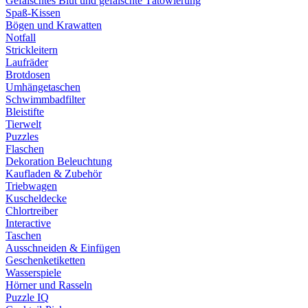
Gefälschtes Blut und gefälschte Tätowierung
Spaß-Kissen
Bögen und Krawatten
Notfall
Strickleitern
Laufräder
Brotdosen
Umhängetaschen
Schwimmbadfilter
Bleistifte
Tierwelt
Puzzles
Flaschen
Dekoration Beleuchtung
Kaufladen & Zubehör
Triebwagen
Kuscheldecke
Chlortreiber
Interactive
Taschen
Ausschneiden & Einfügen
Geschenketiketten
Wasserspiele
Hörner und Rasseln
Puzzle IQ