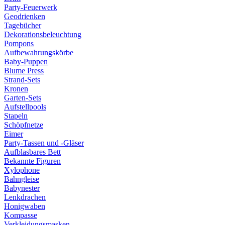
Party-Feuerwerk
Geodrienken
Tagebücher
Dekorationsbeleuchtung
Pompons
Aufbewahrungskörbe
Baby-Puppen
Blume Press
Strand-Sets
Kronen
Garten-Sets
Aufstellpools
Stapeln
Schöpfnetze
Eimer
Party-Tassen und -Gläser
Aufblasbares Bett
Bekannte Figuren
Xylophone
Bahngleise
Babynester
Lenkdrachen
Honigwaben
Kompasse
Verkleidungsmasken