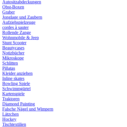
Autositzabdeckungen
Obst-Boxen
Graber
Jonglage und Zaubern
Aufziehspielzeuge
cordes à sauter
Rollende Zange
Wohnmobile & Jeep
Stunt Scooter
Beautycases
Notizbücher
Mikroskope
Schlitten
Piñatas
Kleider anziehen
Inline skates
Bowling Spiele
Schwimmgürtel
Kartenspiele
Traktoren
Diamond Painting
Falsche Nägel und Wimpern
Lätzchen
Hockey
Tischtextilien