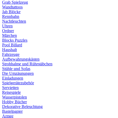
Grab Spielzeug
Wandtattoos
Jab Blöcke
Rennbahn
Nachtleuchten
Uhren
Ordner
Märchen
Blocks Puzzles
Pool Billard
Haushalt
Fahrzeuge
Aufbewahrungskästen
Strohhalme und Rührstäbchen
Stühle und Sofas
Die Umzäunungen
Einladungen
Spielgerätezubehör
Servietten
Reisespiele
Wasserpistolen
Hobby Bücher
Dekorative Beleuchtung
Bastelpapier
Armee