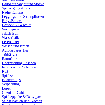
Ballonaufhänger und Stöcke
Spaziergang Autos
Radiergummis
Leggings und Strumpfhosen
Party-Besteck
Besteck & Geschirr
Wandspiele
splash-Ball
Wasserbälle
Lesebücher
Wissen und lernen
Aufblasbares Tier
Türhänger
Raumfahrt
Überraschung Taschen
Rosetten und Schärpen
Ruß
Spielzelte
Boomerangs
Verpackung
Lupen
Chenille-Draht
Spielteppiche & Babygyms
Selbst Backen und Kochen