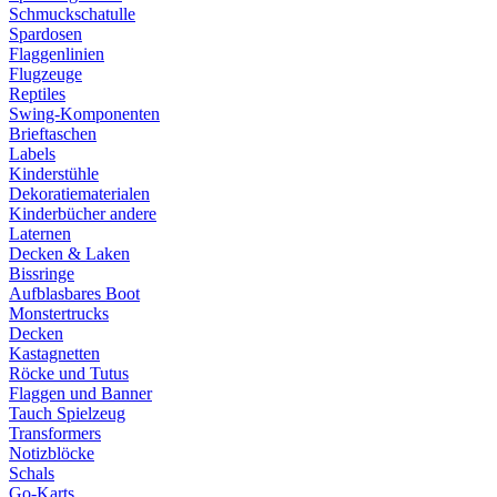
Schmuckschatulle
Spardosen
Flaggenlinien
Flugzeuge
Reptiles
Swing-Komponenten
Brieftaschen
Labels
Kinderstühle
Dekoratiematerialen
Kinderbücher andere
Laternen
Decken & Laken
Bissringe
Aufblasbares Boot
Monstertrucks
Decken
Kastagnetten
Röcke und Tutus
Flaggen und Banner
Tauch Spielzeug
Transformers
Notizblöcke
Schals
Go-Karts