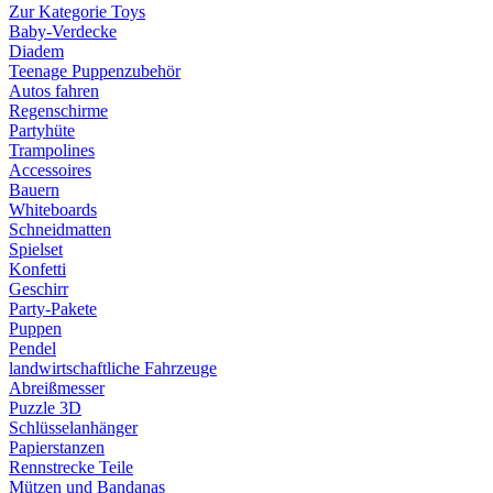
Zur Kategorie Toys
Baby-Verdecke
Diadem
Teenage Puppenzubehör
Autos fahren
Regenschirme
Partyhüte
Trampolines
Accessoires
Bauern
Whiteboards
Schneidmatten
Spielset
Konfetti
Geschirr
Party-Pakete
Puppen
Pendel
landwirtschaftliche Fahrzeuge
Abreißmesser
Puzzle 3D
Schlüsselanhänger
Papierstanzen
Rennstrecke Teile
Mützen und Bandanas