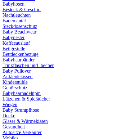
Babyhosen
Besteck & Geschirr
Nachtleuchten
Bademäntel
Steckdosenschutz
Baby Beachwear
Babynester
Kaffeeauslauf
Bettgestelle
Bettdeckenbezüge
Babyhaarbänder
Trinkflaschen und -becher
Baby Pullover
Ankleidekissen
Kinderstühle
Gehörschutz
Babyhaarnadelnpin
Lätzchen & Spießtücher
Wiegen
Baby Strumpfhose
Decke
Gläser & Wärmekissen
Gesundheit
Autositze Verkäufer
Mobiles