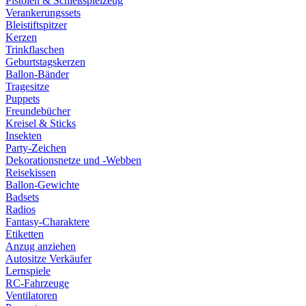
Pistolen & Schießspielzeug
Verankerungssets
Bleistiftspitzer
Kerzen
Trinkflaschen
Geburtstagskerzen
Ballon-Bänder
Tragesitze
Puppets
Freundebücher
Kreisel & Sticks
Insekten
Party-Zeichen
Dekorationsnetze und -Webben
Reisekissen
Ballon-Gewichte
Badsets
Radios
Fantasy-Charaktere
Etiketten
Anzug anziehen
Autositze Verkäufer
Lernspiele
RC-Fahrzeuge
Ventilatoren