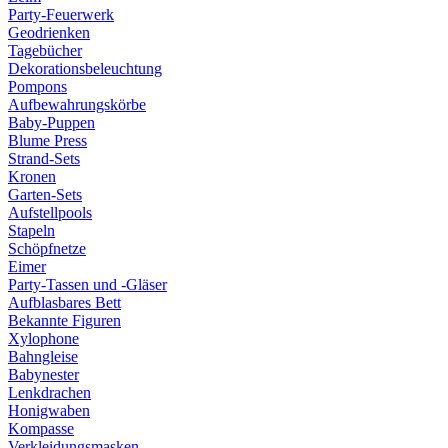
Party-Feuerwerk
Geodrienken
Tagebücher
Dekorationsbeleuchtung
Pompons
Aufbewahrungskörbe
Baby-Puppen
Blume Press
Strand-Sets
Kronen
Garten-Sets
Aufstellpools
Stapeln
Schöpfnetze
Eimer
Party-Tassen und -Gläser
Aufblasbares Bett
Bekannte Figuren
Xylophone
Bahngleise
Babynester
Lenkdrachen
Honigwaben
Kompasse
Verkleidungsmasken