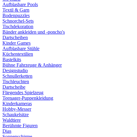
Aufblasbare Pools
Textil & Garn
Bodenpuzzles
Schnorchel-Sets
Tischdekoration
Bänder ankleiden und -poncho's
Dartscheiben
Kinder Games
Aufblasbare Stühle
Küchentextilien
Bastelkits
Bühne Fahrzeuge & Anhänger
Designstudio
Schnullerketten
Tischleuchten
Dartscheibe
Fliegendes Spielzeug
Teenager-Puppenkleidung
Kinderkameras
Hobby-Messer
Schaukelsitze
Waldtiere
Berühmte Figuren
Dias
Sonnenschirme