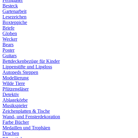
Ferngläser
Besteck
Gartenarbeit
Lesezeichen
Boxteppiche
Briefe
Globen
Wecker
Bears
Poster
Guitars
Bettdeckenbezüge für Kinder
Lippenstifte und Lipgloss
Autopeds Steppen
Modellierung
Wilde Tiere
Pfützengläser
Detektiv
Ablagekörbe
Musikspieler
Zeichenplatten & Tische
Wand- und Fensterdekoration
Farbe Bücher
Medaillen und Trophäen
Drachen