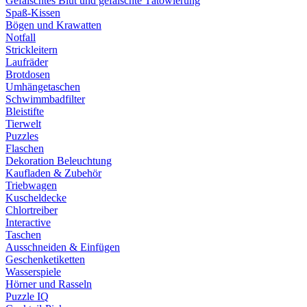
Gefälschtes Blut und gefälschte Tätowierung
Spaß-Kissen
Bögen und Krawatten
Notfall
Strickleitern
Laufräder
Brotdosen
Umhängetaschen
Schwimmbadfilter
Bleistifte
Tierwelt
Puzzles
Flaschen
Dekoration Beleuchtung
Kaufladen & Zubehör
Triebwagen
Kuscheldecke
Chlortreiber
Interactive
Taschen
Ausschneiden & Einfügen
Geschenketiketten
Wasserspiele
Hörner und Rasseln
Puzzle IQ