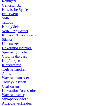
Reinigers
Gehörschutz
Klassische Spiele
Feuerwehr
Stifte
Tattoos
Hobbykleber
Verteilung Beutel
Klaviere & Keyboards
Sticker
Untersetzer
Dekorationsspiralen
Spielzeug Küchen
Glow in the dark
Hüpfburgen
Klettergeräte
Toilette Taschen
Autos
Wachstumsmesser
Trolley-Taschen
Grußkarten
Dekoration Accessoires
Wachstumseier
Styropor-Modelle
Attribute verkleiden