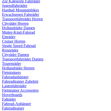
Zur Kategorie Fahrräder
Jugendfahrräder
Hardtail Mountainbikes
Erwachsenen Fahrräder
Transportfahrräder Herren
Cityräder Herren
Hollandräder Damen
Mutter-Kind-Fahrrad
Einräder
Cruiser Herren
Single Speed Fahrrad
Rennräder
Cityräder Damen
Transportfahrräder Damen
Tourenräder
Hollandräder Herren
Fietstrainers
Fahrradanhänger
Fahrradtrainer Zubehör
Lastenfahrräder
Fietstrainer Accessoires
Hoverboards
Falträder
Fahrrad-Anhänger
Fahrradtrainer