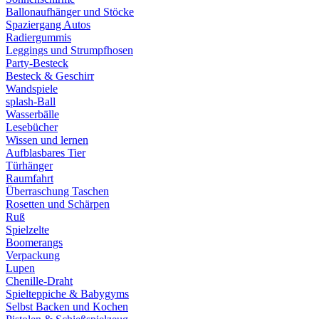
Ballonaufhänger und Stöcke
Spaziergang Autos
Radiergummis
Leggings und Strumpfhosen
Party-Besteck
Besteck & Geschirr
Wandspiele
splash-Ball
Wasserbälle
Lesebücher
Wissen und lernen
Aufblasbares Tier
Türhänger
Raumfahrt
Überraschung Taschen
Rosetten und Schärpen
Ruß
Spielzelte
Boomerangs
Verpackung
Lupen
Chenille-Draht
Spielteppiche & Babygyms
Selbst Backen und Kochen