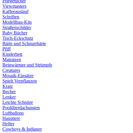
Pflegetücher
Viewmasters
Kaffeeauslauf
Schriften
Modellbau-Kits
Straßenschilder
Baby Bücher
Tisch-Eckschutz
Bärte und Schnurrbärte
Pfiff
Kinderbett
Matratzen
Beinwärmer und Strümpfe
Creatures
Mosaik-Einsätze
Spielt Verpflanzen
Kratz
Becher
Lenker
Leichte Schnüre
Poolüberdachungen
Luftballons
Haustiere
Hefter
Cowboys & Indianer