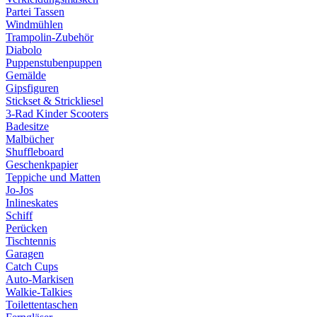
Partei Tassen
Windmühlen
Trampolin-Zubehör
Diabolo
Puppenstubenpuppen
Gemälde
Gipsfiguren
Stickset & Strickliesel
3-Rad Kinder Scooters
Badesitze
Malbücher
Shuffleboard
Geschenkpapier
Teppiche und Matten
Jo-Jos
Inlineskates
Schiff
Perücken
Tischtennis
Garagen
Catch Cups
Auto-Markisen
Walkie-Talkies
Toilettentaschen