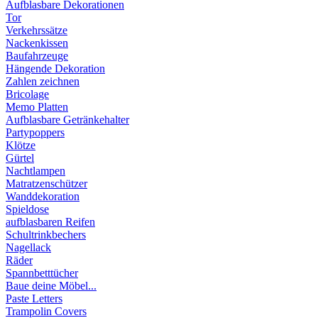
Aufblasbare Dekorationen
Tor
Verkehrssätze
Nackenkissen
Baufahrzeuge
Hängende Dekoration
Zahlen zeichnen
Bricolage
Memo Platten
Aufblasbare Getränkehalter
Partypoppers
Klötze
Gürtel
Nachtlampen
Matratzenschützer
Wanddekoration
Spieldose
aufblasbaren Reifen
Schultrinkbechers
Nagellack
Räder
Spannbetttücher
Baue deine Möbel...
Paste Letters
Trampolin Covers