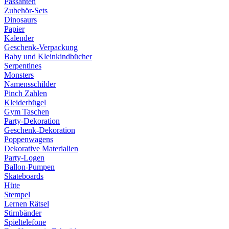
Passanten
Zubehör-Sets
Dinosaurs
Papier
Kalender
Geschenk-Verpackung
Baby und Kleinkindbücher
Serpentines
Monsters
Namensschilder
Pinch Zahlen
Kleiderbügel
Gym Taschen
Party-Dekoration
Geschenk-Dekoration
Poppenwagens
Dekorative Materialien
Party-Logen
Ballon-Pumpen
Skateboards
Hüte
Stempel
Lernen Rätsel
Stirnbänder
Spieltelefone