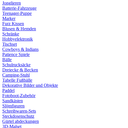
Jonglieren
Batterie-Fahrzeuge
Teenager-Puppe
Marker
Furz Kissen
Blusen & Hemden
Schränke
Hobbyelektronik
Tischset
Cowboys & Indians
Patience Spiele
Bälle
Schulrucksäcke
Dreiecke & Becken
Camping-Stuhl
Tabelle Fußbälle
Dekorative Bilder und Objekte
Paddel
Fotoboot-Zubehör
Sandkästen
Slijmfiguren
Schreibwaren-Sets
Steckdosenschutz
Gürtel abdeckungen
3D-Malset