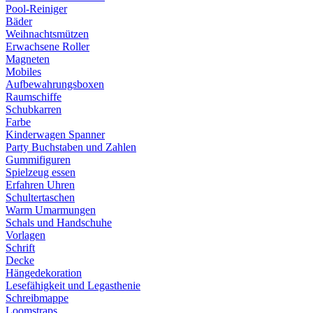
Pool-Reiniger
Bäder
Weihnachtsmützen
Erwachsene Roller
Magneten
Mobiles
Aufbewahrungsboxen
Raumschiffe
Schubkarren
Farbe
Kinderwagen Spanner
Party Buchstaben und Zahlen
Gummifiguren
Spielzeug essen
Erfahren Uhren
Schultertaschen
Warm Umarmungen
Schals und Handschuhe
Vorlagen
Schrift
Decke
Hängedekoration
Lesefähigkeit und Legasthenie
Schreibmappe
Loomstraps