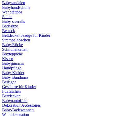
Babysandalen
Babyhandschuhe
Wandtattoos
Stillen
Baby-overalls
Badesitze
Besteck
Bettdeckenbezüge für Kinder
Strampelhöschen
Baby-Röcke
Schnullerketten
Boxteppiche
Kissen
Babygummis
Handpflege
Baby-Kleider
Baby-Bandanas
Beilagen
Geschirre für Kinder
Fußtaschen
Bettdecken
Babypantoffeln
Dekoration Accessoires
Baby-Badewannen
Wanddekoration