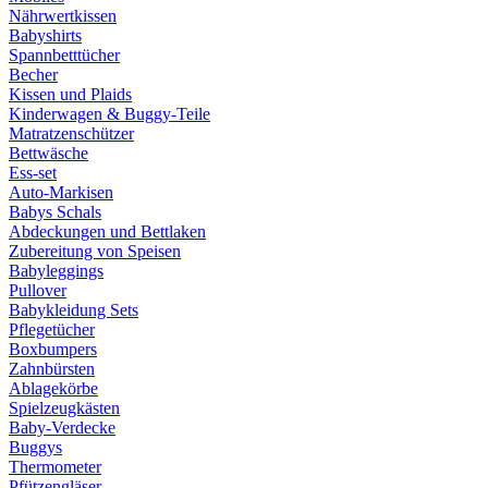
Nährwertkissen
Babyshirts
Spannbetttücher
Becher
Kissen und Plaids
Kinderwagen & Buggy-Teile
Matratzenschützer
Bettwäsche
Ess-set
Auto-Markisen
Babys Schals
Abdeckungen und Bettlaken
Zubereitung von Speisen
Babyleggings
Pullover
Babykleidung Sets
Pflegetücher
Boxbumpers
Zahnbürsten
Ablagekörbe
Spielzeugkästen
Baby-Verdecke
Buggys
Thermometer
Pfützengläser