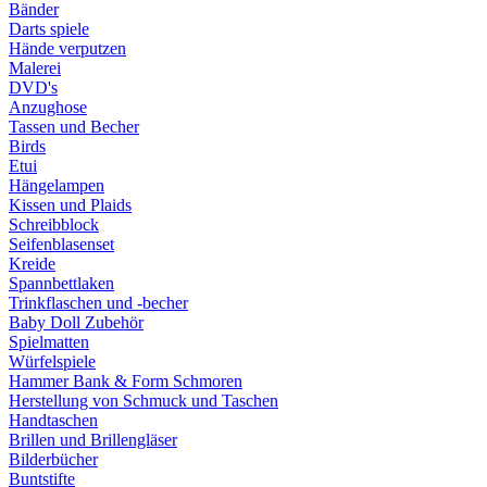
Bänder
Darts spiele
Hände verputzen
Malerei
DVD's
Anzughose
Tassen und Becher
Birds
Etui
Hängelampen
Kissen und Plaids
Schreibblock
Seifenblasenset
Kreide
Spannbettlaken
Trinkflaschen und -becher
Baby Doll Zubehör
Spielmatten
Würfelspiele
Hammer Bank & Form Schmoren
Herstellung von Schmuck und Taschen
Handtaschen
Brillen und Brillengläser
Bilderbücher
Buntstifte