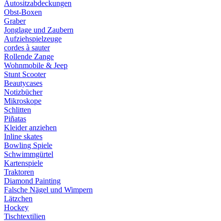
Autositzabdeckungen
Obst-Boxen
Graber
Jonglage und Zaubern
Aufziehspielzeuge
cordes à sauter
Rollende Zange
Wohnmobile & Jeep
Stunt Scooter
Beautycases
Notizbücher
Mikroskope
Schlitten
Piñatas
Kleider anziehen
Inline skates
Bowling Spiele
Schwimmgürtel
Kartenspiele
Traktoren
Diamond Painting
Falsche Nägel und Wimpern
Lätzchen
Hockey
Tischtextilien