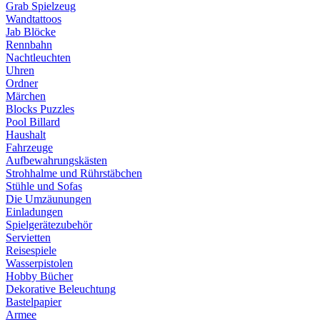
Grab Spielzeug
Wandtattoos
Jab Blöcke
Rennbahn
Nachtleuchten
Uhren
Ordner
Märchen
Blocks Puzzles
Pool Billard
Haushalt
Fahrzeuge
Aufbewahrungskästen
Strohhalme und Rührstäbchen
Stühle und Sofas
Die Umzäunungen
Einladungen
Spielgerätezubehör
Servietten
Reisespiele
Wasserpistolen
Hobby Bücher
Dekorative Beleuchtung
Bastelpapier
Armee