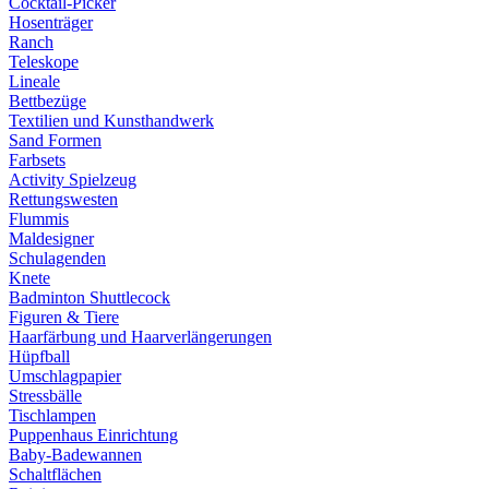
Cocktail-Picker
Hosenträger
Ranch
Teleskope
Lineale
Bettbezüge
Textilien und Kunsthandwerk
Sand Formen
Farbsets
Activity Spielzeug
Rettungswesten
Flummis
Maldesigner
Schulagenden
Knete
Badminton Shuttlecock
Figuren & Tiere
Haarfärbung und Haarverlängerungen
Hüpfball
Umschlagpapier
Stressbälle
Tischlampen
Puppenhaus Einrichtung
Baby-Badewannen
Schaltflächen