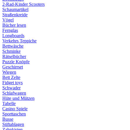
2-Rad-Kinder Scooters
Schaumartikel
Straßenkreide
Vögel
Bücher lesen
Fernglas
Longboards
Verkehrs Teppiche
Bettwäsche
Schminke
Rätselbücher
Puzzle Knöpfe
Geschirrset
Wiegen
Bett Zelte
Fidget toys
Schwader
Schlafwagen
Hüte und Mützen
Tabelle
Casino Spiele
Sporttaschen
Busse
Stiftablagen
Zahnkisten