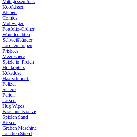
Mittagessen Sets
Kopfkissen
Kleben
Comics
Müllwagen
Portfolio-Ordner
Wandleuchten
Schweißbänder
Taschenlampen
Frisbees
Meerestiere
Spiele im Freien
Helikopters
Keksdose
Haarschmuck
Polizei
Schere
Ferien
Tassen
Hug Wipes
Boas und Kränze
Spielen Sand
Kissen
Graben Maschine
Tauchen Stiefel