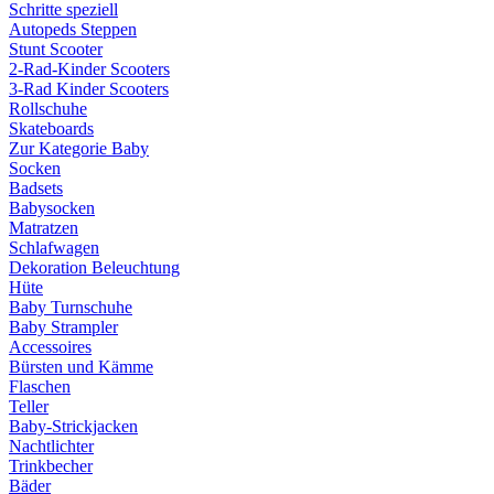
Schritte speziell
Autopeds Steppen
Stunt Scooter
2-Rad-Kinder Scooters
3-Rad Kinder Scooters
Rollschuhe
Skateboards
Zur Kategorie Baby
Socken
Badsets
Babysocken
Matratzen
Schlafwagen
Dekoration Beleuchtung
Hüte
Baby Turnschuhe
Baby Strampler
Accessoires
Bürsten und Kämme
Flaschen
Teller
Baby-Strickjacken
Nachtlichter
Trinkbecher
Bäder