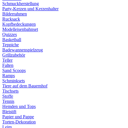
Schmuckherstellung
Party-Kerzen und Kerzenhalter
Bilderrahmen
Rucksack
Kopfbedeckungen
Modelleisenbahnset
Quizzes
Basketball
Teppiche
Badewannenspielzeug
Grillzubehör
Teller
Falten
Sand Scoops
Ramps
Schminksets
Tiere auf dem Bauernhof
Tischsets
Stoffe
Tennis
Hemden und Tops
Bleistift
Papier und Pappe
Torten-Dekoration
Leim