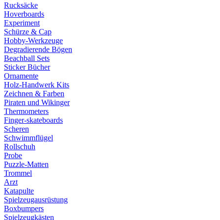
Rucksäcke
Hoverboards
Experiment
Schürze & Cap
Hobby-Werkzeuge
Degradierende Bögen
Beachball Sets
Sticker Bücher
Ornamente
Holz-Handwerk Kits
Zeichnen & Farben
Piraten und Wikinger
Thermometers
Finger-skateboards
Scheren
Schwimmflügel
Rollschuh
Probe
Puzzle-Matten
Trommel
Arzt
Katapulte
Spielzeugausrüstung
Boxbumpers
Spielzeugkästen