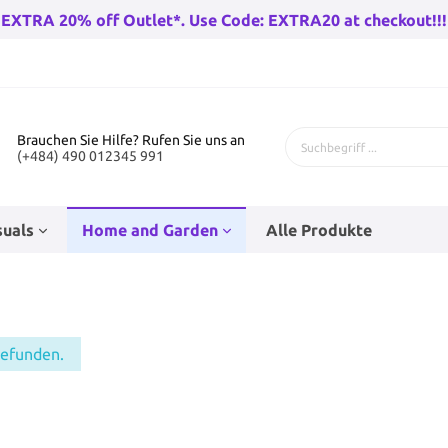
EXTRA 20% off Outlet*. Use Code: EXTRA20 at checkout!!!
Brauchen Sie Hilfe? Rufen Sie uns an
(+484) 490 012345 991
suals
Home and Garden
Alle Produkte
 Fahrräder
genhose
Bad-Racks
Teenage Puppenzubehör
Kinderfahrräder
Babysocken
Eckfahnen
Wandleuchten draußen
gefunden.
rräder Herren
Go-Karts
rren
Baby Wanderer
Beleuchtung
huh
n
Trampolines
Hüte
Stunt Skates
Haushaltsfolie und Taschen
r Damen
Wandern Fahrradfahren