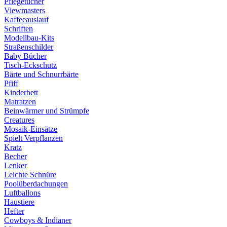
Pflegetücher
Viewmasters
Kaffeeauslauf
Schriften
Modellbau-Kits
Straßenschilder
Baby Bücher
Tisch-Eckschutz
Bärte und Schnurrbärte
Pfiff
Kinderbett
Matratzen
Beinwärmer und Strümpfe
Creatures
Mosaik-Einsätze
Spielt Verpflanzen
Kratz
Becher
Lenker
Leichte Schnüre
Poolüberdachungen
Luftballons
Haustiere
Hefter
Cowboys & Indianer