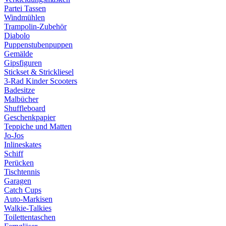
Partei Tassen
Windmühlen
Trampolin-Zubehör
Diabolo
Puppenstubenpuppen
Gemälde
Gipsfiguren
Stickset & Strickliesel
3-Rad Kinder Scooters
Badesitze
Malbücher
Shuffleboard
Geschenkpapier
Teppiche und Matten
Jo-Jos
Inlineskates
Schiff
Perücken
Tischtennis
Garagen
Catch Cups
Auto-Markisen
Walkie-Talkies
Toilettentaschen