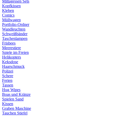
Mittagessen Sets
Kopfkissen
Kleben
Comics
Müllwagen
Portfolio-Ordner
Wandleuchten
Schweißbänder
Taschenlampen
Frisbees
Meerestiere
Spiele im Freien
Helikopters
Keksdose
Haarschmuck
Polizei
Schere
Ferien
Tassen
Hug Wipes
Boas und Kränze
Spielen Sand
Kissen
Graben Maschine
Tauchen Stiefel