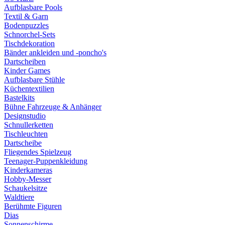
Aufblasbare Pools
Textil & Garn
Bodenpuzzles
Schnorchel-Sets
Tischdekoration
Bänder ankleiden und -poncho's
Dartscheiben
Kinder Games
Aufblasbare Stühle
Küchentextilien
Bastelkits
Bühne Fahrzeuge & Anhänger
Designstudio
Schnullerketten
Tischleuchten
Dartscheibe
Fliegendes Spielzeug
Teenager-Puppenkleidung
Kinderkameras
Hobby-Messer
Schaukelsitze
Waldtiere
Berühmte Figuren
Dias
Sonnenschirme