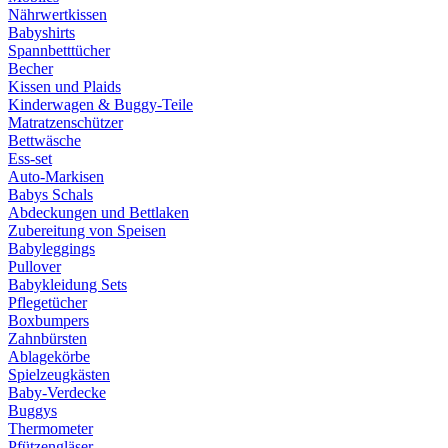
Nährwertkissen
Babyshirts
Spannbetttücher
Becher
Kissen und Plaids
Kinderwagen & Buggy-Teile
Matratzenschützer
Bettwäsche
Ess-set
Auto-Markisen
Babys Schals
Abdeckungen und Bettlaken
Zubereitung von Speisen
Babyleggings
Pullover
Babykleidung Sets
Pflegetücher
Boxbumpers
Zahnbürsten
Ablagekörbe
Spielzeugkästen
Baby-Verdecke
Buggys
Thermometer
Pfützengläser