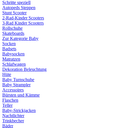
Schritte speziell
Autopeds Steppen
Stunt Scooter
2-Rad-Kinder Scooters
3-Rad Kinder Scooters
Rollschuhe
Skateboards
Zur Kategorie Baby
Socken
Badsets
Babysocken
Matratzen
Schlafwagen
Dekoration Beleuchtung
Hüte
Baby Turnschuhe
Baby Strampler
Accessoires
Bürsten und Kämme
Flaschen
Teller
Baby-Strickjacken
Nachtlichter
Trinkbecher
Bäder