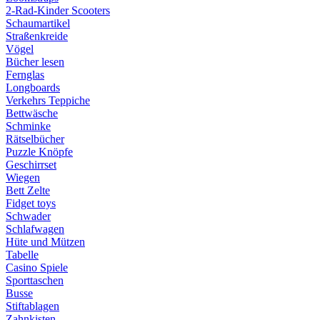
2-Rad-Kinder Scooters
Schaumartikel
Straßenkreide
Vögel
Bücher lesen
Fernglas
Longboards
Verkehrs Teppiche
Bettwäsche
Schminke
Rätselbücher
Puzzle Knöpfe
Geschirrset
Wiegen
Bett Zelte
Fidget toys
Schwader
Schlafwagen
Hüte und Mützen
Tabelle
Casino Spiele
Sporttaschen
Busse
Stiftablagen
Zahnkisten