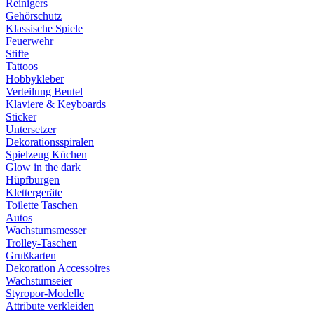
Reinigers
Gehörschutz
Klassische Spiele
Feuerwehr
Stifte
Tattoos
Hobbykleber
Verteilung Beutel
Klaviere & Keyboards
Sticker
Untersetzer
Dekorationsspiralen
Spielzeug Küchen
Glow in the dark
Hüpfburgen
Klettergeräte
Toilette Taschen
Autos
Wachstumsmesser
Trolley-Taschen
Grußkarten
Dekoration Accessoires
Wachstumseier
Styropor-Modelle
Attribute verkleiden