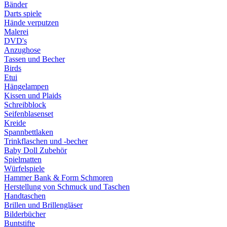
Bänder
Darts spiele
Hände verputzen
Malerei
DVD's
Anzughose
Tassen und Becher
Birds
Etui
Hängelampen
Kissen und Plaids
Schreibblock
Seifenblasenset
Kreide
Spannbettlaken
Trinkflaschen und -becher
Baby Doll Zubehör
Spielmatten
Würfelspiele
Hammer Bank & Form Schmoren
Herstellung von Schmuck und Taschen
Handtaschen
Brillen und Brillengläser
Bilderbücher
Buntstifte