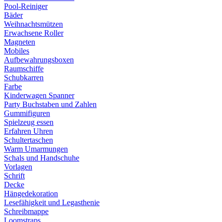
Pool-Reiniger
Bäder
Weihnachtsmützen
Erwachsene Roller
Magneten
Mobiles
Aufbewahrungsboxen
Raumschiffe
Schubkarren
Farbe
Kinderwagen Spanner
Party Buchstaben und Zahlen
Gummifiguren
Spielzeug essen
Erfahren Uhren
Schultertaschen
Warm Umarmungen
Schals und Handschuhe
Vorlagen
Schrift
Decke
Hängedekoration
Lesefähigkeit und Legasthenie
Schreibmappe
Loomstraps