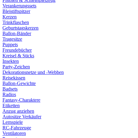
Pistolen & Schießspielzeug
Verankerungssets
Bleistiftspitzer
Kerzen
Trinkflaschen
Geburtstagskerzen
Ballon-Bänder
Tragesitze
Puppets
Freundebücher
Kreisel & Sticks
Insekten
Party-Zeichen
Dekorationsnetze und -Webben
Reisekissen
Ballon-Gewichte
Badsets
Radios
Fantasy-Charaktere
Etiketten
Anzug anziehen
Autositze Verkäufer
Lernspiele
RC-Fahrzeuge
Ventilatoren