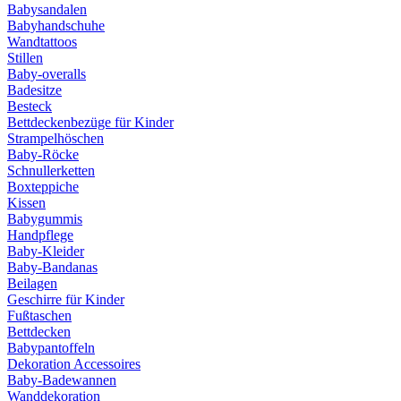
Babysandalen
Babyhandschuhe
Wandtattoos
Stillen
Baby-overalls
Badesitze
Besteck
Bettdeckenbezüge für Kinder
Strampelhöschen
Baby-Röcke
Schnullerketten
Boxteppiche
Kissen
Babygummis
Handpflege
Baby-Kleider
Baby-Bandanas
Beilagen
Geschirre für Kinder
Fußtaschen
Bettdecken
Babypantoffeln
Dekoration Accessoires
Baby-Badewannen
Wanddekoration