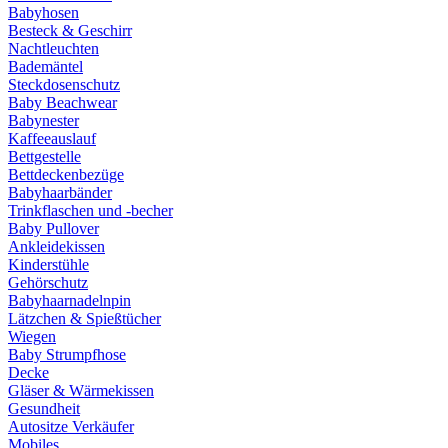
Babyhosen
Besteck & Geschirr
Nachtleuchten
Bademäntel
Steckdosenschutz
Baby Beachwear
Babynester
Kaffeeauslauf
Bettgestelle
Bettdeckenbezüge
Babyhaarbänder
Trinkflaschen und -becher
Baby Pullover
Ankleidekissen
Kinderstühle
Gehörschutz
Babyhaarnadelnpin
Lätzchen & Spießtücher
Wiegen
Baby Strumpfhose
Decke
Gläser & Wärmekissen
Gesundheit
Autositze Verkäufer
Mobiles