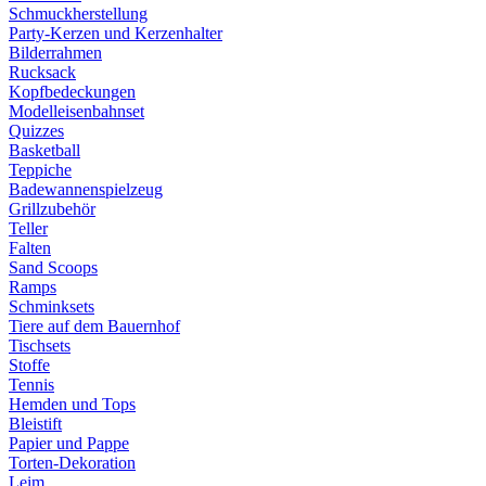
Schmuckherstellung
Party-Kerzen und Kerzenhalter
Bilderrahmen
Rucksack
Kopfbedeckungen
Modelleisenbahnset
Quizzes
Basketball
Teppiche
Badewannenspielzeug
Grillzubehör
Teller
Falten
Sand Scoops
Ramps
Schminksets
Tiere auf dem Bauernhof
Tischsets
Stoffe
Tennis
Hemden und Tops
Bleistift
Papier und Pappe
Torten-Dekoration
Leim