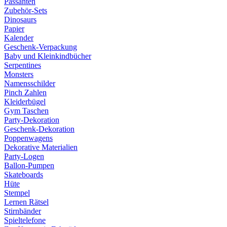
Passanten
Zubehör-Sets
Dinosaurs
Papier
Kalender
Geschenk-Verpackung
Baby und Kleinkindbücher
Serpentines
Monsters
Namensschilder
Pinch Zahlen
Kleiderbügel
Gym Taschen
Party-Dekoration
Geschenk-Dekoration
Poppenwagens
Dekorative Materialien
Party-Logen
Ballon-Pumpen
Skateboards
Hüte
Stempel
Lernen Rätsel
Stirnbänder
Spieltelefone