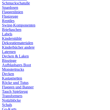
Schmuckschatulle
Spardosen
Flaggenlinien
Flugzeuge
Reptiles
Swing-Komponenten
Brieftaschen
Labels
Kinderstühle
Dekoratiematerialen
Kinderbücher andere
Laternen
Decken & Laken
Bissringe
Aufblasbares Boot
Monstertrucks
Decken
Kastagnetten
Röcke und Tutus
Flaggen und Banner
Tauch Spielzeug
Transformers
Notizblöcke
Schals
Go-Karts