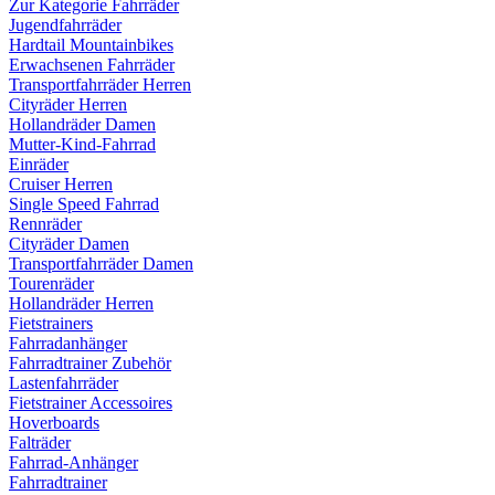
Zur Kategorie Fahrräder
Jugendfahrräder
Hardtail Mountainbikes
Erwachsenen Fahrräder
Transportfahrräder Herren
Cityräder Herren
Hollandräder Damen
Mutter-Kind-Fahrrad
Einräder
Cruiser Herren
Single Speed Fahrrad
Rennräder
Cityräder Damen
Transportfahrräder Damen
Tourenräder
Hollandräder Herren
Fietstrainers
Fahrradanhänger
Fahrradtrainer Zubehör
Lastenfahrräder
Fietstrainer Accessoires
Hoverboards
Falträder
Fahrrad-Anhänger
Fahrradtrainer