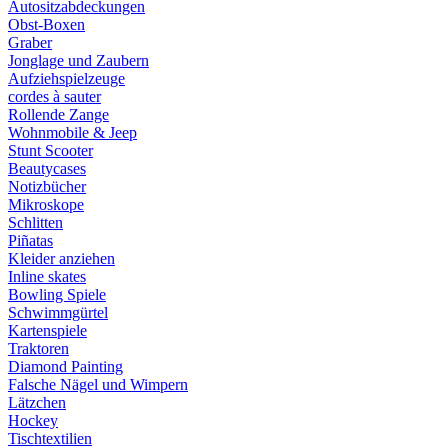
Autositzabdeckungen
Obst-Boxen
Graber
Jonglage und Zaubern
Aufziehspielzeuge
cordes à sauter
Rollende Zange
Wohnmobile & Jeep
Stunt Scooter
Beautycases
Notizbücher
Mikroskope
Schlitten
Piñatas
Kleider anziehen
Inline skates
Bowling Spiele
Schwimmgürtel
Kartenspiele
Traktoren
Diamond Painting
Falsche Nägel und Wimpern
Lätzchen
Hockey
Tischtextilien