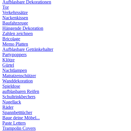
Aufblasbare Dekorationen
Tor
Verkehrssätze
Nackenkissen
Baufahrzeuge
Hängende Dekoration
Zahlen zeichnen
Bricolage
Memo Platten
Aufblasbare Getränkehalter
Partypoppers
Klötze
Gürtel
Nachtlampen
Matratzenschützer
Wanddekoration
Spieldose
aufblasbaren Reifen
Schultrinkbechers
Nagellack
Räder
Spannbetttücher
Baue deine Möbel...
Paste Letters
Trampolin Covers