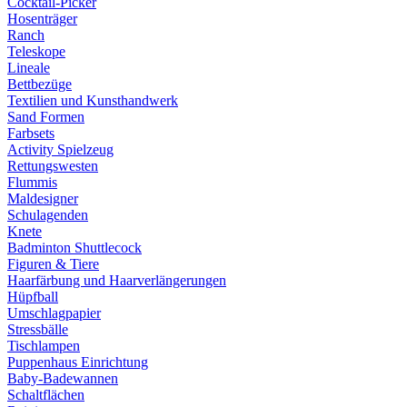
Cocktail-Picker
Hosenträger
Ranch
Teleskope
Lineale
Bettbezüge
Textilien und Kunsthandwerk
Sand Formen
Farbsets
Activity Spielzeug
Rettungswesten
Flummis
Maldesigner
Schulagenden
Knete
Badminton Shuttlecock
Figuren & Tiere
Haarfärbung und Haarverlängerungen
Hüpfball
Umschlagpapier
Stressbälle
Tischlampen
Puppenhaus Einrichtung
Baby-Badewannen
Schaltflächen