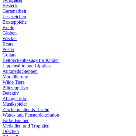
Ferngläser
Besteck
Gartenarbeit
Lesezeichen
Boxteppiche
Briefe
Globen
Wecker
Bears
Poster
Guitars
Bettdeckenbezüge für Kinder
Lippenstifte und Lipgloss
Autopeds Steppen
Modellierung
Wilde Tiere
Pfützengläser
Detektiv
Ablagekörbe
Musikspieler
Zeichenplatten & Tische
Wand- und Fensterdekoration
Farbe Bücher
Medaillen und Trophäen
Drachen