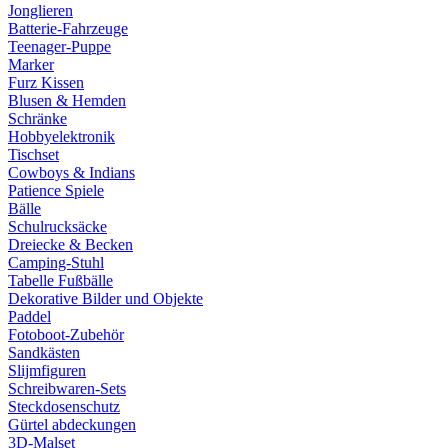
Jonglieren
Batterie-Fahrzeuge
Teenager-Puppe
Marker
Furz Kissen
Blusen & Hemden
Schränke
Hobbyelektronik
Tischset
Cowboys & Indians
Patience Spiele
Bälle
Schulrucksäcke
Dreiecke & Becken
Camping-Stuhl
Tabelle Fußbälle
Dekorative Bilder und Objekte
Paddel
Fotoboot-Zubehör
Sandkästen
Slijmfiguren
Schreibwaren-Sets
Steckdosenschutz
Gürtel abdeckungen
3D-Malset