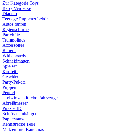
Zur Kategorie Toys
Baby-Verdecke
Diadem
Teenage Puppenzubehör
Autos fahren
Regenschirme
Partyhüte
Trampolines
Accessoires
Bauern
Whiteboards
Schneidmatten
Spielset
Konfetti
Geschirr
Party-Pakete
Puppen
Pendel
landwirtschaftliche Fahrzeuge
Abreißmesser
Puzzle 3D
Schlüsselanhänger
Papierstanzen
Rennstrecke Teile
Mützen und Bandanas