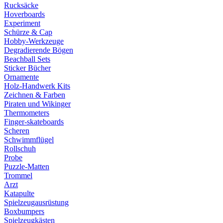
Rucksäcke
Hoverboards
Experiment
Schürze & Cap
Hobby-Werkzeuge
Degradierende Bögen
Beachball Sets
Sticker Bücher
Ornamente
Holz-Handwerk Kits
Zeichnen & Farben
Piraten und Wikinger
Thermometers
Finger-skateboards
Scheren
Schwimmflügel
Rollschuh
Probe
Puzzle-Matten
Trommel
Arzt
Katapulte
Spielzeugausrüstung
Boxbumpers
Spielzeugkästen