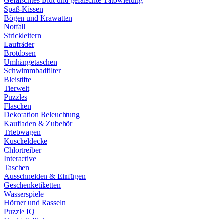
Gefälschtes Blut und gefälschte Tätowierung
Spaß-Kissen
Bögen und Krawatten
Notfall
Strickleitern
Laufräder
Brotdosen
Umhängetaschen
Schwimmbadfilter
Bleistifte
Tierwelt
Puzzles
Flaschen
Dekoration Beleuchtung
Kaufladen & Zubehör
Triebwagen
Kuscheldecke
Chlortreiber
Interactive
Taschen
Ausschneiden & Einfügen
Geschenketiketten
Wasserspiele
Hörner und Rasseln
Puzzle IQ