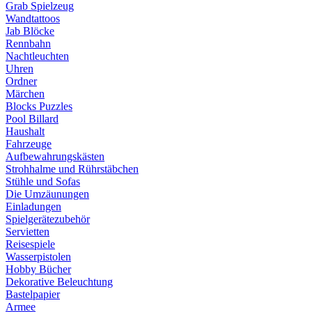
Grab Spielzeug
Wandtattoos
Jab Blöcke
Rennbahn
Nachtleuchten
Uhren
Ordner
Märchen
Blocks Puzzles
Pool Billard
Haushalt
Fahrzeuge
Aufbewahrungskästen
Strohhalme und Rührstäbchen
Stühle und Sofas
Die Umzäunungen
Einladungen
Spielgerätezubehör
Servietten
Reisespiele
Wasserpistolen
Hobby Bücher
Dekorative Beleuchtung
Bastelpapier
Armee