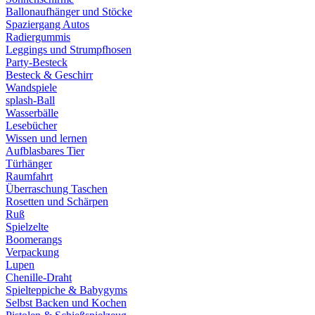
Ballonaufhänger und Stöcke
Spaziergang Autos
Radiergummis
Leggings und Strumpfhosen
Party-Besteck
Besteck & Geschirr
Wandspiele
splash-Ball
Wasserbälle
Lesebücher
Wissen und lernen
Aufblasbares Tier
Türhänger
Raumfahrt
Überraschung Taschen
Rosetten und Schärpen
Ruß
Spielzelte
Boomerangs
Verpackung
Lupen
Chenille-Draht
Spielteppiche & Babygyms
Selbst Backen und Kochen