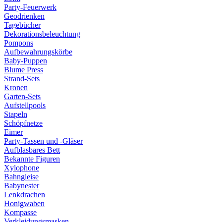
Party-Feuerwerk
Geodrienken
Tagebücher
Dekorationsbeleuchtung
Pompons
Aufbewahrungskörbe
Baby-Puppen
Blume Press
Strand-Sets
Kronen
Garten-Sets
Aufstellpools
Stapeln
Schöpfnetze
Eimer
Party-Tassen und -Gläser
Aufblasbares Bett
Bekannte Figuren
Xylophone
Bahngleise
Babynester
Lenkdrachen
Honigwaben
Kompasse
Verkleidungsmasken