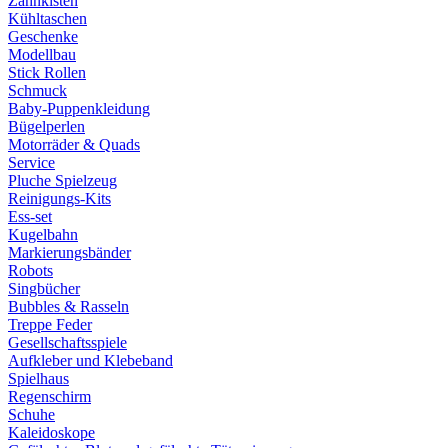
Zahnkisten
Kühltaschen
Geschenke
Modellbau
Stick Rollen
Schmuck
Baby-Puppenkleidung
Bügelperlen
Motorräder & Quads
Service
Pluche Spielzeug
Reinigungs-Kits
Ess-set
Kugelbahn
Markierungsbänder
Robots
Singbücher
Bubbles & Rasseln
Treppe Feder
Gesellschaftsspiele
Aufkleber und Klebeband
Spielhaus
Regenschirm
Schuhe
Kaleidoskope