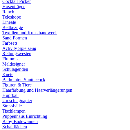
Cocktail-Picker
Hosenträger
Ranch
Teleskope
Lineale
Bettbezüge
Textilien und Kunsthandwerk
Sand Formen
Farbsets
Activity Spielzeug
Rettungswesten
Flummis
Maldesigner
Schulagenden
Knete
Badminton Shuttlecock
Figuren & Tiere
Haarfärbung und Haarverlängerungen
Hüpfball
Umschlagpapier
Stressbälle
Tischlampen
Puppenhaus Einrichtung
Baby-Badewannen
Schaltflächen