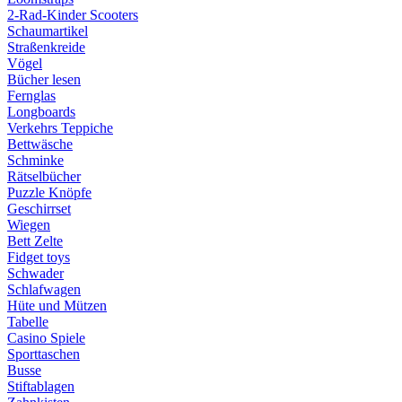
2-Rad-Kinder Scooters
Schaumartikel
Straßenkreide
Vögel
Bücher lesen
Fernglas
Longboards
Verkehrs Teppiche
Bettwäsche
Schminke
Rätselbücher
Puzzle Knöpfe
Geschirrset
Wiegen
Bett Zelte
Fidget toys
Schwader
Schlafwagen
Hüte und Mützen
Tabelle
Casino Spiele
Sporttaschen
Busse
Stiftablagen