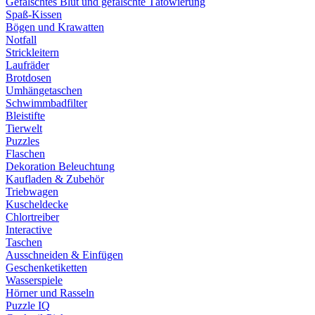
Gefälschtes Blut und gefälschte Tätowierung
Spaß-Kissen
Bögen und Krawatten
Notfall
Strickleitern
Laufräder
Brotdosen
Umhängetaschen
Schwimmbadfilter
Bleistifte
Tierwelt
Puzzles
Flaschen
Dekoration Beleuchtung
Kaufladen & Zubehör
Triebwagen
Kuscheldecke
Chlortreiber
Interactive
Taschen
Ausschneiden & Einfügen
Geschenketiketten
Wasserspiele
Hörner und Rasseln
Puzzle IQ