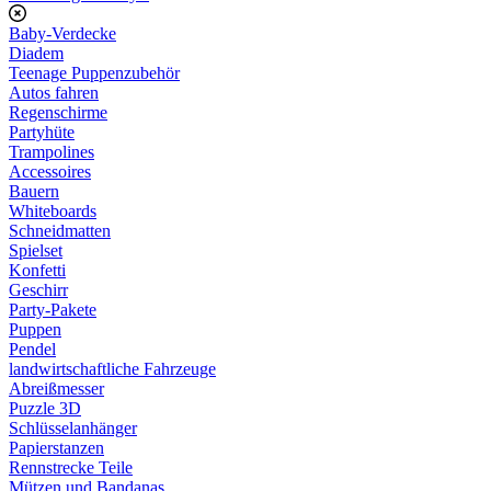
Baby-Verdecke
Diadem
Teenage Puppenzubehör
Autos fahren
Regenschirme
Partyhüte
Trampolines
Accessoires
Bauern
Whiteboards
Schneidmatten
Spielset
Konfetti
Geschirr
Party-Pakete
Puppen
Pendel
landwirtschaftliche Fahrzeuge
Abreißmesser
Puzzle 3D
Schlüsselanhänger
Papierstanzen
Rennstrecke Teile
Mützen und Bandanas