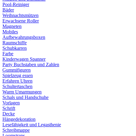
Pool-Reiniger
Bäder
Weihnachtsmützen
Erwachsene Roller
Magneten
Mobiles
Aufbewahrungsboxen
Raumschiffe
Schubkarren
Farbe
Kinderwagen Spanner
Party Buchstaben und Zahlen
Gummifiguren
Spielzeug essen
Erfahren Uhren
Schultertaschen
Warm Umarmungen
Schals und Handschuhe
Vorlagen
Schrift
Decke
Hängedekoration
Lesefähigkeit und Legasthenie
Schreibmappe
Loomstraps